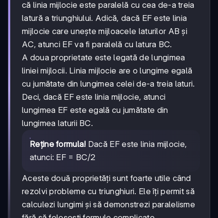
că linia mijlocie este paralelă cu cea de-a treia
latură a triunghiului. Adică, dacă EF este linia
mijlocie care unește mijloacele laturilor AB și
AC, atunci EF va fi paralelă cu latura BC.
A doua proprietate este legată de lungimea
liniei mijlocii. Linia mijlocie are o lungime egală
cu jumătate din lungimea celei de-a treia laturi.
Deci, dacă EF este linia mijlocie, atunci
lungimea EF este egală cu jumătate din
lungimea laturii BC.
Reține formula!
Dacă EF este linia mijlocie,
atunci: EF = BC/2
Aceste două proprietăți sunt foarte utile când
rezolvi probleme cu triunghiuri. Ele îți permit să
calculezi lungimi și să demonstrezi paralelisme
fără să folosești formule complicate.