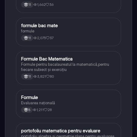
1,662
36
11
formule bac mate
Matematică
formule
2,075
37
11
Formule Bac Matematica
Matematică
Formule pentru bacalaureatul la matematică,pentru
fiecare subiect și exercițiu
3,821
80
11
F
Formule
Matematică
Evaluarea națională
1,211
28
8
portofoliu matematica pentru evaluare
Matematică
portofoliu algebra si geometrie plana pentru evaluarea