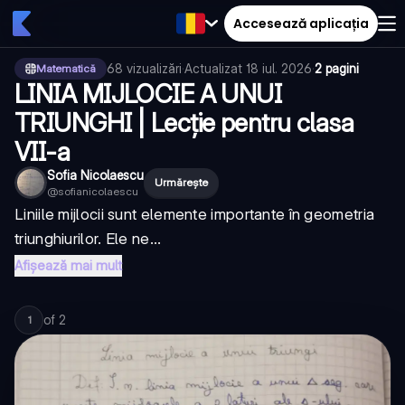
Accesează aplicația
68
vizualizări
·
Actualizat
18 iul. 2026
·
2 pagini
Matematică
LINIA MIJLOCIE A UNUI
TRIUNGHI | Lecție pentru clasa
VII-a
Sofia Nicolaescu
Urmărește
@
sofianicolaescu
Liniile mijlocii sunt elemente importante în geometria
triunghiurilor. Ele ne...
Afișează mai mult
of
2
1