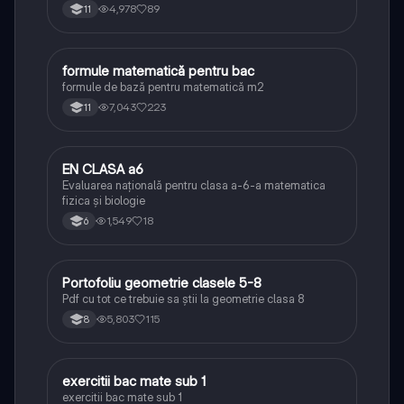
4,978
89
11
F
formule matematică pentru bac
Matematică
formule de bază pentru matematică m2
7,043
223
11
EN CLASA a6
Matematică
Evaluarea națională pentru clasa a-6-a matematica
fizica și biologie
1,549
18
6
Portofoliu geometrie clasele 5-8
Matematică
Pdf cu tot ce trebuie sa știi la geometrie clasa 8
5,803
115
8
exercitii bac mate sub 1
Matematică
exercitii bac mate sub 1