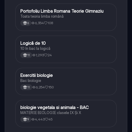
Portofoliu Limba Romana Teorie Gimnaziu
Limba și literatura română
Toata teoria limba română
6,354
108
6
Logică de 10
Logică
10 în bac la logică
1,293
24
11
E
Exercitii biologie
Biologie
Bac biologie
6,254
150
11
B
biologie vegetala si animala - BAC
Biologie
MATERIE BIOLOGIE clasele IX Şi X
4,443
45
9