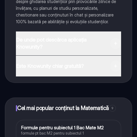
despre ghidarea studenților prin provocările zilnice de
învățare, cu planuri de studiu personalizate,
chestionare sau conținuturi în chat și personalizare
100% bazată pe abilitățile și evoluțiile studenților.
De unde pot descărca aplicația
Knowunity?
Aplicația este disponibilă în Google Play Store și Apple
App Store.
Este Knowunity chiar gratuită?
Da! Bucură-te de access la materiale de studiu,
conectează-te cu alți elevi, și primește ajutor instant -
toate acestea la un click distanță. În plus, câștigă
puncte ca să deblochezi mai multe funcționalități!
Cel mai popular conținut la Matematică
9
Formule pentru subiectul 1 Bac Mate M2
Matematică
formule pt bac M2 pentru subiectul 1