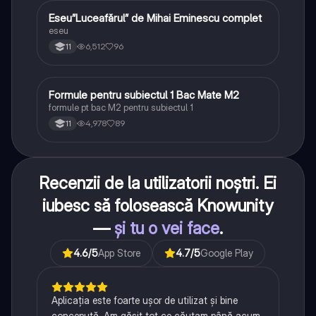
Eseu”Luceafărul” de Mihai Eminescu complet
Limba și literatura română
eseu
6,512
96
11
Formule pentru subiectul 1 Bac Mate M2
Matematică
formule pt bac M2 pentru subiectul 1
4,978
89
11
Recenzii de la utilizatorii noștri. Ei
iubesc să folosească Knowunity
—
și tu o vei face
.
4.6
/5
App Store
4.7
/5
Google Play
Aplicația este foarte ușor de utilizat și bine
concepută. Am găsit tot ce căutam până acum