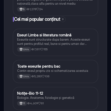
națională,clasa a8a pentru un nivel mediu
1,278
24
8
Cel mai popular conținut
9
Eseuri Limba si literatura română
Limba și literatura română
Eseurile sunt structurate dupa barem. Aceste eseuri
sunt pentru profilul real, bune si pentru uman dar
lipsesc relatiile dintre personaje si caracrerizarile.
7,811
155
Univ.
Toate eseurile pentru bac
Limba și literatura română
Contin eseul propriu zis si schematizarea acestuia
5,280
108
Univ.
Notițe-Bio 11-12
Biologie
Biologie. Anatomie, fiziologie și genetică
4,609
81
11