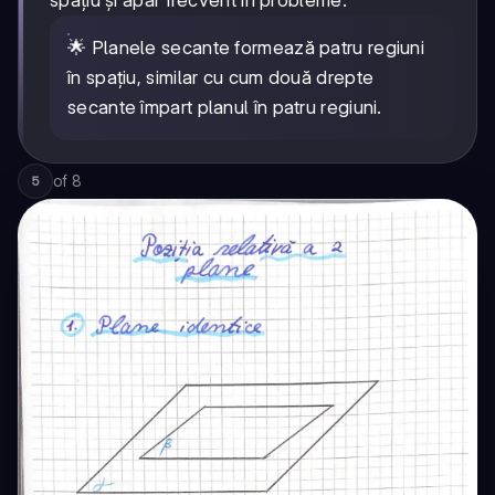
spațiu și apar frecvent în probleme.
🌟 Planele secante formează patru regiuni
în spațiu, similar cu cum două drepte
secante împart planul în patru regiuni.
of
8
5