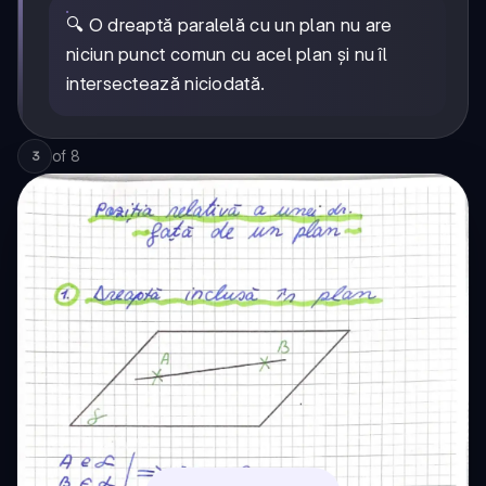
🔍 O dreaptă paralelă cu un plan nu are
niciun punct comun cu acel plan și nu îl
intersectează niciodată.
of
8
3