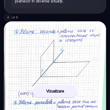
planelor în diverse situații.
of
8
6
Vizualizare