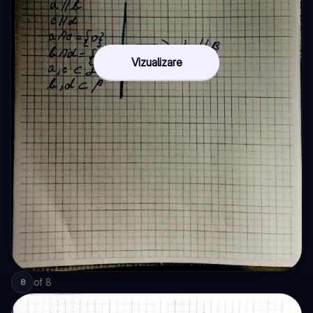
Vizualizare
of
8
8