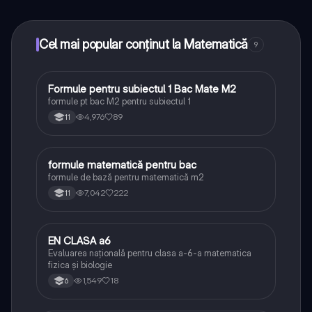
toate acestea la un click distanță. În plus, câștigă
puncte ca să deblochezi mai multe funcționalități!
Cel mai popular conținut la Matematică
9
Formule pentru subiectul 1 Bac Mate M2
Matematică
formule pt bac M2 pentru subiectul 1
4,976
89
11
formule matematică pentru bac
Matematică
formule de bază pentru matematică m2
7,042
222
11
EN CLASA a6
Matematică
Evaluarea națională pentru clasa a-6-a matematica
fizica și biologie
1,549
18
6