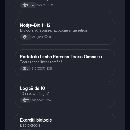
5,278
108
Univ.
Notițe-Bio 11-12
Biologie
Biologie. Anatomie, fiziologie și genetică
4,598
81
11
Portofoliu Limba Romana Teorie Gimnaziu
Limba și literatura română
Toata teoria limba română
6,350
108
6
Logică de 10
Logică
10 în bac la logică
1,293
24
11
Exercitii biologie
Biologie
Bac biologie