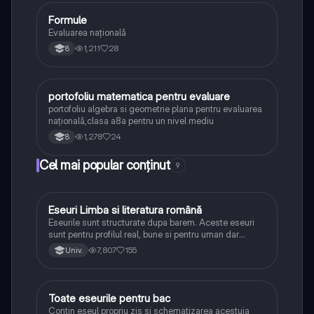
Formule
Matematică
Evaluarea națională
1,211
28
8
portofoliu matematica pentru evaluare
Matematică
portofoliu algebra si geometrie plana pentru evaluarea
națională,clasa a8a pentru un nivel mediu
1,278
24
8
Cel mai popular conținut
9
Eseuri Limba si literatura română
Limba și literatura română
Eseurile sunt structurate dupa barem. Aceste eseuri
sunt pentru profilul real, bune si pentru uman dar
lipsesc relatiile dintre personaje si caracrerizarile.
7,807
155
Univ.
Toate eseurile pentru bac
Limba și literatura română
Contin eseul propriu zis si schematizarea acestuia