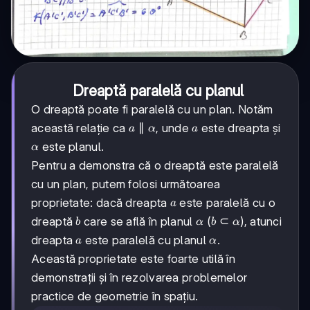
Dreaptă paralelă cu planul
O dreaptă poate fi paralelă cu un plan. Notăm
a
∥
a
această relație ca
, unde
este dreapta și
a
α
a
\parallel
\alpha
este planul.
α
\alpha
Pentru a demonstra că o dreaptă este paralelă
cu un plan, putem folosi următoarea
a
proprietate: dacă dreapta
este paralelă cu o
a
b
\alpha
b
⊂
dreaptă
care se află în planul
(
), atunci
b
α
b
α
\subset
a
\alpha
dreapta
este paralelă cu planul
.
a
α
\alpha
Această proprietate este foarte utilă în
demonstrații și în rezolvarea problemelor
practice de geometrie în spațiu.