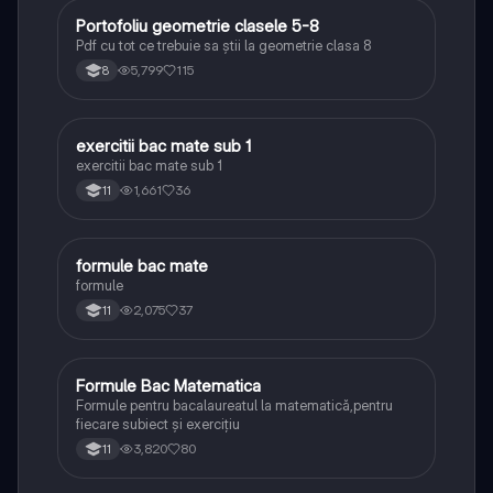
Portofoliu geometrie clasele 5-8
Matematică
Pdf cu tot ce trebuie sa știi la geometrie clasa 8
5,799
115
8
exercitii bac mate sub 1
Matematică
exercitii bac mate sub 1
1,661
36
11
formule bac mate
Matematică
formule
2,075
37
11
Formule Bac Matematica
Matematică
Formule pentru bacalaureatul la matematică,pentru
fiecare subiect și exercițiu
3,820
80
11