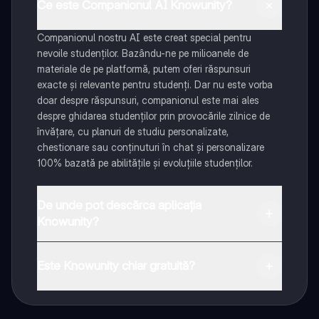
Ce este Companionul AI Knowunity?
Companionul nostru AI este creat special pentru
nevoile studenților. Bazându-ne pe milioanele de
materiale de pe platformă, putem oferi răspunsuri
exacte și relevante pentru studenți. Dar nu este vorba
doar despre răspunsuri, companionul este mai ales
despre ghidarea studenților prin provocările zilnice de
învățare, cu planuri de studiu personalizate,
chestionare sau conținuturi în chat și personalizare
100% bazată pe abilitățile și evoluțiile studenților.
De unde pot descărca aplicația
Knowunity?
Aplicația este disponibilă în Google Play Store și Apple
App Store.
Este Knowunity chiar gratuită?
Da! Bucură-te de access la materiale de studiu,
conectează-te cu alți elevi, și primește ajutor instant -