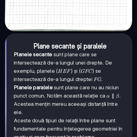
Plane secante și paralele
Planele secante
sunt plane care se
intersectează de-a lungul unei drepte. De
(HEF)
(
)
(GFC)
(
)
exemplu, planele
și
se
H
EF
GFC
FG
intersectează de-a lungul dreptei
.
FG
Planele paralele
sunt plane care nu au niciun
\alpha
∥
punct comun. Notăm această relație ca
.
α
β
\parallel
Acestea mențin mereu aceeași distanță între
\beta
ele.
Aceste două tipuri de relații între plane sunt
fundamentale pentru înțelegerea geometriei în