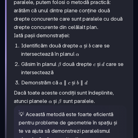
paralele, putem folosi o metodă practică:
arătăm că unul dintre plane conține două
drepte concurente care sunt paralele cu două
drepte concurente din celălalt plan.
Iată pașii demonstrației:
a
b
Identificăm două drepte
și
care se
a
b
\alpha
intersectează în planul
α
\beta
c
d
Găsim în planul
două drepte
și
care se
β
c
d
intersectează
a
∥
b
∥
Demonstrăm că
și
a
c
b
d
\parallel
\parallel
Dacă toate aceste condiții sunt îndeplinite,
c
d
\alpha
\beta
atunci planele
și
sunt paralele.
α
β
💡 Această metodă este foarte eficientă
pentru probleme de geometrie în spațiu și
te va ajuta să demonstrezi paralelismul