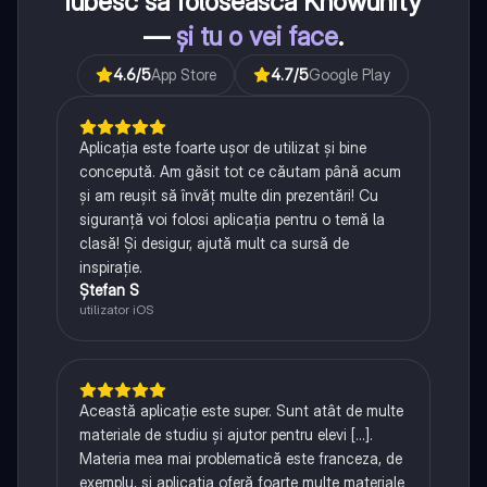
iubesc să folosească Knowunity
—
și tu o vei face
.
4.6
/5
App Store
4.7
/5
Google Play
Aplicația este foarte ușor de utilizat și bine
concepută. Am găsit tot ce căutam până acum
și am reușit să învăț multe din prezentări! Cu
siguranță voi folosi aplicația pentru o temă la
clasă! Și desigur, ajută mult ca sursă de
inspirație.
Ștefan S
utilizator iOS
Această aplicație este super. Sunt atât de multe
materiale de studiu și ajutor pentru elevi [...].
Materia mea mai problematică este franceza, de
exemplu, și aplicația oferă foarte multe materiale