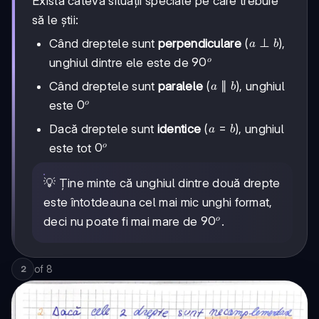
Există câteva situații speciale pe care trebuie
să le știi:
a
⊥
Când dreptele sunt
perpendiculare
(
),
a
b
\perp
90^o
9
0
unghiul dintre ele este de
o
b
a
∥
Când dreptele sunt
paralele
(
), unghiul
a
b
\parallel
0^o
0
este
o
b
a
=
Dacă dreptele sunt
identice
(
), unghiul
a
b
=
0^o
0
este tot
o
b
💡 Ține minte că unghiul dintre două drepte
este întotdeauna cel mai mic unghi format,
90^o
9
0
deci nu poate fi mai mare de
.
o
of
8
2