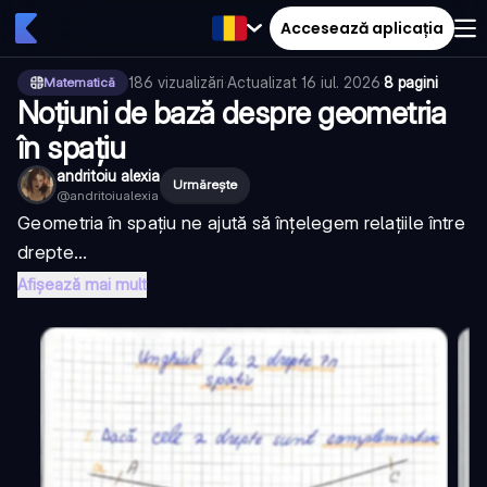
Accesează aplicația
186
vizualizări
·
Actualizat
16 iul. 2026
·
8 pagini
Matematică
Noțiuni de bază despre geometria
în spațiu
andritoiu alexia
Urmărește
@
andritoiualexia
Geometria în spațiu ne ajută să înțelegem relațiile între
drepte...
Afișează mai mult