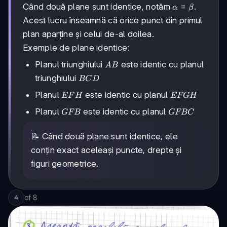
\alpha
=
Când două plane sunt identice, notăm
.
α
β
=
Acest lucru înseamnă că orice punct din primul
\beta
plan aparține și celui de-al doilea.
Exemple de plane identice:
AB
Planul triunghiului
este identic cu planul
A
B
BCD
triunghiului
BC
D
EFH
EFGH
Planul
este identic cu planul
EF
H
EFG
H
GFB
GFBC
Planul
este identic cu planul
GFB
GFBC
📝 Când două plane sunt identice, ele
conțin exact aceleași puncte, drepte și
figuri geometrice.
of
8
4