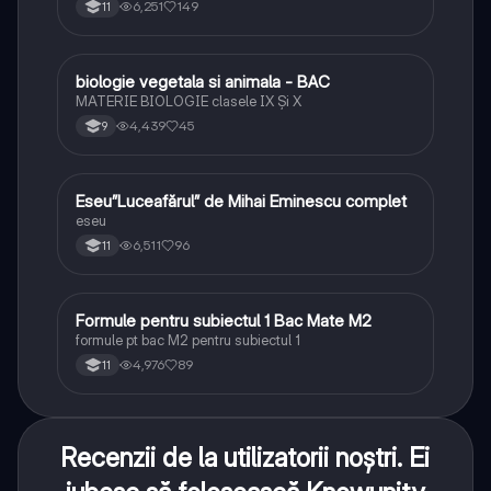
6,251
149
11
biologie vegetala si animala - BAC
Biologie
MATERIE BIOLOGIE clasele IX Şi X
4,439
45
9
Eseu”Luceafărul” de Mihai Eminescu complet
Limba și literatura română
eseu
6,511
96
11
Formule pentru subiectul 1 Bac Mate M2
Matematică
formule pt bac M2 pentru subiectul 1
4,976
89
11
Recenzii de la utilizatorii noștri. Ei