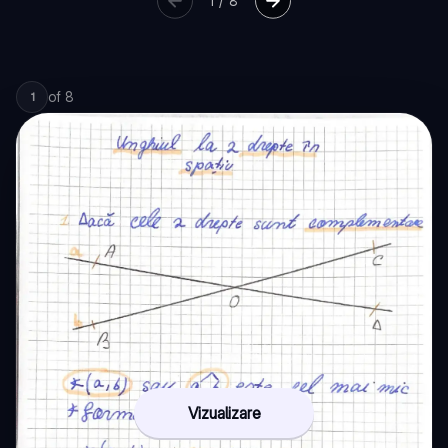
1
/
8
of
8
1
Vizualizare