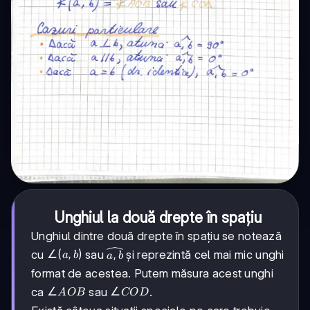
Unghiul la două drepte în spațiu
Unghiul dintre două drepte în spațiu se notează
\widehat{a,
\angle
∠
(
,
)
,
cu
sau
și reprezintă cel mai mic unghi
a
b
a
b
b}
(a, b)
format de acestea. Putem măsura acest unghi
\angle
∠
\angle
∠
ca
sau
.
A
OB
CO
D
AOB
COD