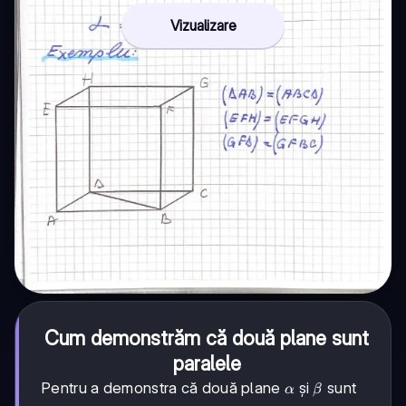
Vizualizare
Cum demonstrăm că două plane sunt
paralele
\alpha
\beta
Pentru a demonstra că două plane
și
sunt
α
β