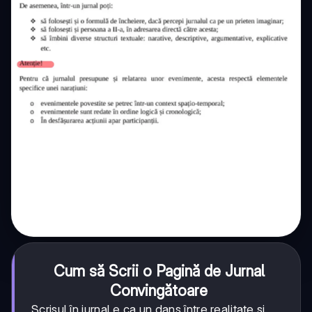
Cum să Scrii o Pagină de Jurnal
Convingătoare
Scrisul în jurnal e ca un dans între realitate și