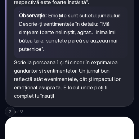
respectivă este foarte înstărită".
Observație:
Emoțiile sunt sufletul jurnalului!
Descrie-ți sentimentele în detaliu: "Mă
simțeam foarte neliniștit, agitat... inima îmi
bătea tare, sunetele parcă se auzeau mai
puternice".
Scrie la persoana I și fii sincer în exprimarea
gândurilor și sentimentelor. Un jurnal bun
reflectă atât evenimentele, cât și impactul lor
emoțional asupra ta. E locul unde poți fi
complet tu însuți!
of
9
7