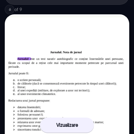
of
9
6
Vizualizare