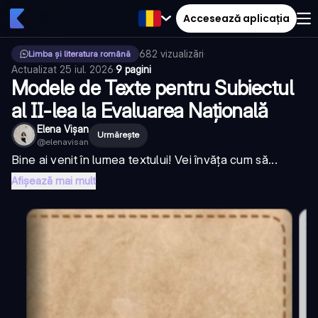
Accesează aplicația
682
vizualizări
·
Limba și literatura română
Actualizat
25 iul. 2026
·
9 pagini
Modele de Texte pentru Subiectul
al II-lea la Evaluarea Națională
Elena Vișan
Urmărește
@
elenavisan
Bine ai venit în lumea textului! Vei învăța cum să...
Afișează mai mult