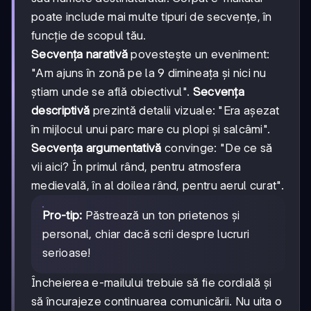
poate include mai multe tipuri de secvențe, în
funcție de scopul tău.
Secvența narativă
povestește un eveniment:
"Am ajuns în zonă pe la 9 dimineața și nici nu
știam unde se află obiectivul".
Secvența
descriptivă
prezintă detalii vizuale: "Era așezat
în mijlocul unui parc mare cu plopi și salcâmi".
Secvența argumentativă
convinge: "De ce să
vii aici? În primul rând, pentru atmosfera
medievală, în al doilea rând, pentru aerul curat".
Pro-tip:
Păstrează un ton prietenos și
personal, chiar dacă scrii despre lucruri
serioase!
Încheierea e-mailului trebuie să fie cordială și
să încurajeze continuarea comunicării. Nu uita o