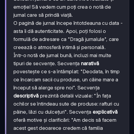
emoție! Să vedem cum poți crea o notă de
jurnal care să prindă viață.
O pagină de jurnal începe întotdeauna cu data -
asta îi dă autenticitate. Apoi, poți folosi o
formulă de adresare ca "Dragă jurnalule", care
creează o atmosferă intimă și personală.
Într-o notă de jurnal bună, incluzi mai multe
tipuri de secvențe. Secvența
narativă
povestește ce s-a întâmplat: "Deodata, în timp
ce încarcam sacii cu produse, un câine mare a
început să alerge spre noi". Secvența
descriptivă
prezintă detalii vizuale: "În fața
ochilor se întindeau sute de produse: rafturi cu
pâine, lăzi cu dulcețuri". Secvența
explicativă
oferă motive și clarificări: "Am decis să facem
acest gest deoarece credem că familia