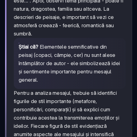
este...". Apoi, observi tema principală - poate fi
natura, dragostea, familia sau altceva. La
descrieri de peisaje, e important să vezi ce
atmosferă creează - feerică, romantică sau
sumbră.
Știai că?
Elementele semnificative din
peisaj (copaci, câmpie, cer) nu sunt alese
întâmplător de autor - ele simbolizează idei
și sentimente importante pentru mesajul
general.
Pentru a analiza mesajul, trebuie să identifici
figurile de stil importante (metafore,
personificări, comparații) și să explici cum
contribuie acestea la transmiterea emoțiilor și
ideilor. Fiecare figură de stil evidențiază
anumite aspecte ale mesajului și intensifică