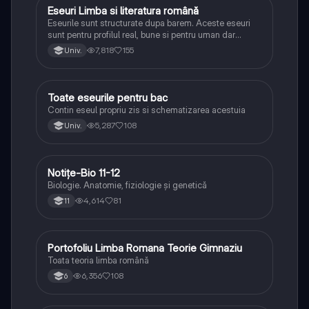
Eseuri Limba si literatura română
Limba și literatura română
Eseurile sunt structurate dupa barem. Aceste eseuri
sunt pentru profilul real, bune si pentru uman dar
lipsesc relatiile dintre personaje si caracrerizarile.
7,818
155
Univ.
Toate eseurile pentru bac
Limba și literatura română
Contin eseul propriu zis si schematizarea acestuia
5,287
108
Univ.
Notițe-Bio 11-12
Biologie
Biologie. Anatomie, fiziologie și genetică
4,614
81
11
Portofoliu Limba Romana Teorie Gimnaziu
Limba și literatura română
Toata teoria limba română
6,356
108
6