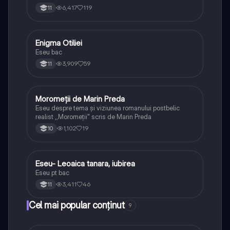
6,417
119
11
Enigma Otiliei
Limba și literatura română
Eseu bac
3,909
59
11
Moromeții de Marin Preda
Limba și literatura română
Eseu despre tema și viziunea romanului postbelic
realist ,,Moromeții" scris de Marin Preda
1,102
19
10
Eseu- Leoaica tanara, iubirea
Limba și literatura română
Eseu pt bac
3,411
46
11
Cel mai popular conținut
9