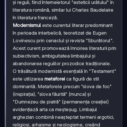
și reguli, fiind întemeietorul "esteticii urâtului" în
literatura română, similar lui Charles Baudelaire
în literatura franceză.
Modernismul
este curentul literar predominant
în perioada interbelică, teoretizat de Eugen
Lovinescu prin cenaclul și revista "Sburătorul".
Acest curent promovează înnoirea literaturii prin
subiectivism, ambiguitatea limbajului și
abandonarea regulilor prozodice tradiționale.
O trăsătură modernistă esențială în "Testament"
este utilizarea
metaforei
ca figură de stil
dominantă. Metaforele precum "slova de foc"
(inspirația), "slova făurită" (munca) și
"Dumnezeu de piatră" (permanența creației)
evidențiază arta ca meșteșug. Limbajul
arghezian combină neașteptat termeni argotici,
religioși, arhaisme și neologisme, creând