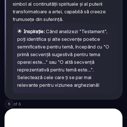
simbol al continuității spirituale și al puterii
transformatoare a artei, capabilă să creeze
frumusețe din suferință.
🌟
Inspirație:
Când analizezi "Testament",
poți identifica și alte secvențe poetice
semnificative pentru temă, începând cu "O
primă secvență sugestivă pentru tema
operei este..." sau "O altă secvență
reprezentativă pentru temă este...".
Selectează cele care ți se par mai
relevante pentru viziunea argheziană!
of
6
5