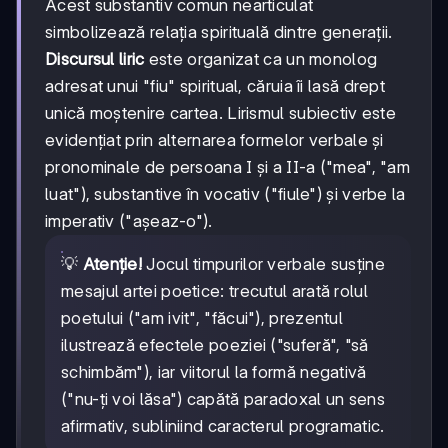
Acest substantiv comun nearticulat
simbolizează relația spirituală dintre generații.
Discursul liric
este organizat ca un monolog
adresat unui "fiu" spiritual, căruia îi lasă drept
unică moștenire cartea. Lirismul subiectiv este
evidențiat prin alternarea formelor verbale și
pronominale de persoana I și a II-a ("mea", "am
luat"), substantive în vocativ ("fiule") și verbe la
imperativ ("așeaz-o").
💡
Atenție!
Jocul timpurilor verbale susține
mesajul artei poetice: trecutul arată rolul
poetului ("am ivit", "făcui"), prezentul
ilustrează efectele poeziei ("suferă", "să
schimbăm"), iar viitorul la formă negativă
("nu-ți voi lăsa") capătă paradoxal un sens
afirmativ, subliniind caracterul programatic.