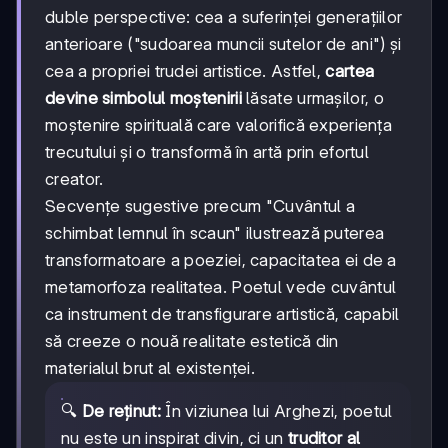
duble perspective: cea a suferinței generațiilor
anterioare ("sudoarea muncii sutelor de ani") și
cea a propriei trudei artistice. Astfel,
cartea
devine simbolul moștenirii
lăsate urmașilor, o
moștenire spirituală care valorifică experiența
trecutului și o transformă în artă prin efortul
creator.
Secvențe sugestive precum "Cuvântul a
schimbat lemnul în scaun" ilustrează puterea
transformatoare a poeziei, capacitatea ei de a
metamorfoza realitatea. Poetul vede cuvântul
ca instrument de transfigurare artistică, capabil
să creeze o nouă realitate estetică din
materialul brut al existenței.
🔍
De reținut:
În viziunea lui Arghezi, poetul
nu este un inspirat divin, ci un
truditor al