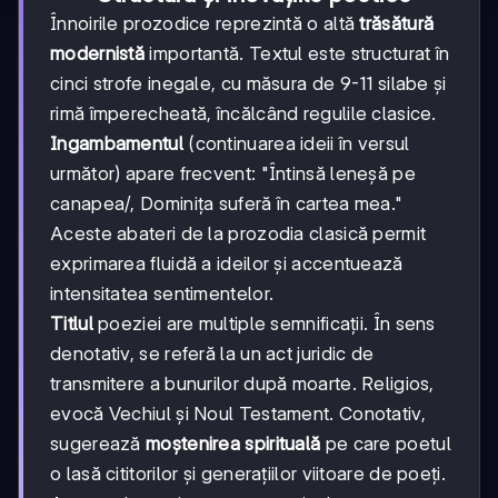
Înnoirile prozodice reprezintă o altă
trăsătură
modernistă
importantă. Textul este structurat în
cinci strofe inegale, cu măsura de 9-11 silabe și
rimă împerecheată, încălcând regulile clasice.
Ingambamentul
(continuarea ideii în versul
următor) apare frecvent: "Întinsă leneșă pe
canapea/, Dominița suferă în cartea mea."
Aceste abateri de la prozodia clasică permit
exprimarea fluidă a ideilor și accentuează
intensitatea sentimentelor.
Titlul
poeziei are multiple semnificații. În sens
denotativ, se referă la un act juridic de
transmitere a bunurilor după moarte. Religios,
evocă Vechiul și Noul Testament. Conotativ,
sugerează
moștenirea spirituală
pe care poetul
o lasă cititorilor și generațiilor viitoare de poeți.