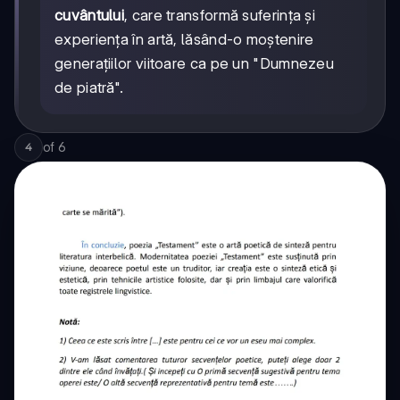
cuvântului
, care transformă suferința și
experiența în artă, lăsând-o moștenire
generațiilor viitoare ca pe un "Dumnezeu
de piatră".
of
6
4