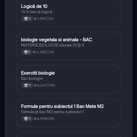
Logică de 10
Logică
10 în bac la logică
1,294
24
11
biologie vegetala si animala - BAC
Biologie
MATERIE BIOLOGIE clasele IX Şi X
4,450
45
9
Exercitii biologie
Biologie
Bac biologie
6,261
150
11
Formule pentru subiectul 1 Bac Mate M2
Matematică
formule pt bac M2 pentru subiectul 1
4,978
89
11