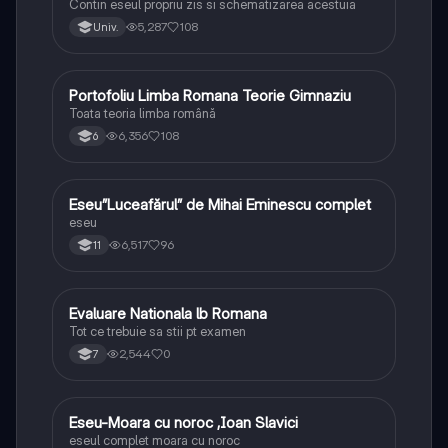
Contin eseul propriu zis si schematizarea acestuia
5,287
108
Univ.
Portofoliu Limba Romana Teorie Gimnaziu
Limba și literatura română
Toata teoria limba română
6,356
108
6
Eseu”Luceafărul” de Mihai Eminescu complet
Limba și literatura română
eseu
6,517
96
11
Evaluare Nationala lb Romana
Limba și literatura română
Tot ce trebuie sa stii pt examen
2,544
0
7
Eseu-Moara cu noroc ,Ioan Slavici
Limba și literatura română
eseul complet moara cu noroc