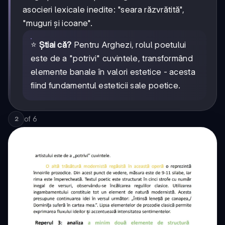
asocieri lexicale inedite: "seara răzvrătită",
"muguri și icoane".
⭐
Știai că?
Pentru Arghezi, rolul poetului
este de a "potrivi" cuvintele, transformând
elemente banale în valori estetice - acesta
fiind fundamentul esteticii sale poetice.
of
6
2