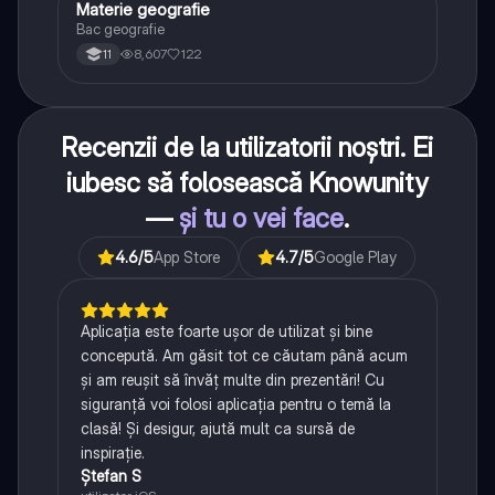
Materie geografie
Geografie
Bac geografie
8,607
122
11
Recenzii de la utilizatorii noștri. Ei
iubesc să folosească Knowunity
—
și tu o vei face
.
4.6
/5
App Store
4.7
/5
Google Play
Aplicația este foarte ușor de utilizat și bine
concepută. Am găsit tot ce căutam până acum
și am reușit să învăț multe din prezentări! Cu
siguranță voi folosi aplicația pentru o temă la
clasă! Și desigur, ajută mult ca sursă de
inspirație.
Ștefan S