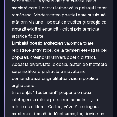
concepția lui Arghezi despre creație într-o
manieră care îl particularizează în peisajul literar
românesc. Modernitatea poeziei este susținută
atât prin viziune - poetul ca truditor și creația ca
sinteză etică și estetică - cât și prin tehnicile
artistice folosite.
Limbajul poetic arghezian
valorifică toate
registrele lingvistice, de la termeni elevați la cei
populari, creând un univers poetic distinct.
Această diversitate lexicală, alături de metafore
surprinzătoare și structura inovatoare,
demonstrează originalitatea viziunii poetice
argheziene.
În esență, "Testament" propune o nouă
înțelegere a rolului poeziei în societate și în
relația cu cititorul. Cartea, văzută ca singura
moștenire demnă de lăsat urmașilor, devine un