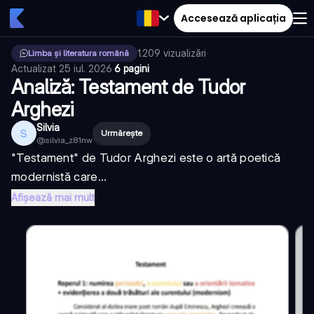
Accesează aplicația
1.209
vizualizări
·
Limba și literatura română
Actualizat
25 iul. 2026
·
6 pagini
Analiză: Testament de Tudor
Arghezi
Silvia
S
Urmărește
@
silvia_z81nw
"Testament" de Tudor Arghezi este o artă poetică
modernistă care...
Afișează mai mult