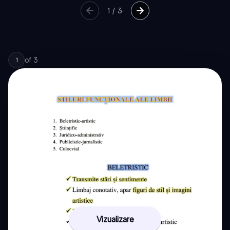
1
/
3
of
3
1
Vizualizare