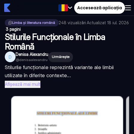
Accesează aplicația
248
vizualizări
·
Actualizat
18 iul. 2026
Limba și literatura română
·
3 pagini
Stilurile Funcționale în Limba
Română
Denisa Alexandru
D
Urmărește
@
denisaalexandru
Stilurile funcționale reprezintă variante ale limbii
utilizate în diferite contexte...
Afișează mai mult