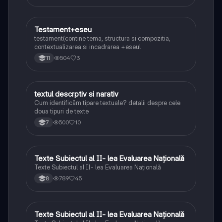
Testament+eseu
Limba și literatura română
testament(contine tema, structura si compozitia,
contextualizarea si incadrarea +eseul
504
3
11
textul descrptiv si narativ
Limba și literatura română
Cum identificăm tipare textuale? detalii despre cele
doua tipuri de texte
500
10
7
Texte Subiectul al II- lea Evaluarea Națională
Limba și literatura română
Texte Subiectul al II- lea Evaluarea Națională
789
45
8
Texte Subiectul al II- lea Evaluarea Națională
Limba și literatura română