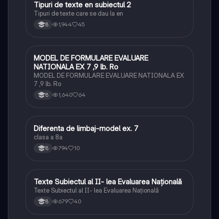
Tipuri de texte en subiectul 2
Limba și literatura română
Tipuri de texte care se dau la en
1,944
45
8
MODEL DE FORMULARE EVALUARE
Limba și literatura română
NATIONALA EX 7 ,9 lb. Ro
MODEL DE FORMULARE EVALUARE NATIONALA EX
7 ,9 lb. Ro
1,640
64
8
Diferenta de limbaj-model ex. 7
Limba și literatura română
clasa a 8a
794
10
8
Texte Subiectul al II- lea Evaluarea Națională
Limba și literatura română
Texte Subiectul al II- lea Evaluarea Națională
679
40
8