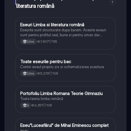
9
literatura română
Eseuri Limba si literatura română
Limba și literatura română
Eseurile sunt structurate dupa barem. Aceste eseuri
sunt pentru profilul real, bune si pentru uman dar
lipsesc relatiile dintre personaje si caracrerizarile.
7,807
155
Univ.
Toate eseurile pentru bac
Limba și literatura română
Contin eseul propriu zis si schematizarea acestuia
5,278
108
Univ.
Portofoliu Limba Romana Teorie Gimnaziu
Limba și literatura română
Toata teoria limba română
6,351
108
6
Eseu”Luceafărul” de Mihai Eminescu complet
Limba și literatura română
eseu