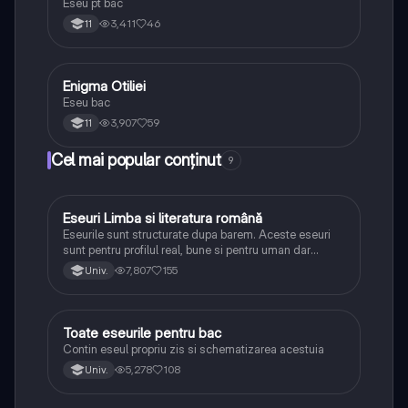
Eseu pt bac
3,411
46
11
Enigma Otiliei
Limba și literatura română
Eseu bac
3,907
59
11
Cel mai popular conținut
9
Eseuri Limba si literatura română
Limba și literatura română
Eseurile sunt structurate dupa barem. Aceste eseuri
sunt pentru profilul real, bune si pentru uman dar
lipsesc relatiile dintre personaje si caracrerizarile.
7,807
155
Univ.
Toate eseurile pentru bac
Limba și literatura română
Contin eseul propriu zis si schematizarea acestuia
5,278
108
Univ.