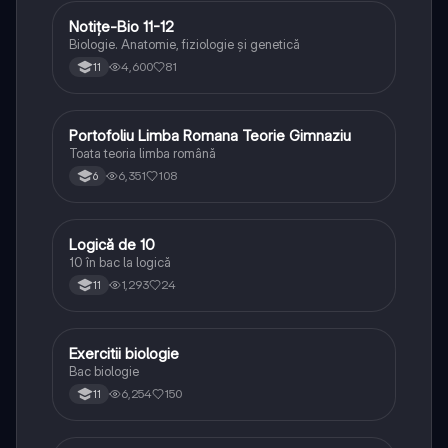
Notițe-Bio 11-12
Biologie
Biologie. Anatomie, fiziologie și genetică
4,600
81
11
Portofoliu Limba Romana Teorie Gimnaziu
Limba și literatura română
Toata teoria limba română
6,351
108
6
Logică de 10
Logică
10 în bac la logică
1,293
24
11
Exercitii biologie
Biologie
Bac biologie
6,254
150
11