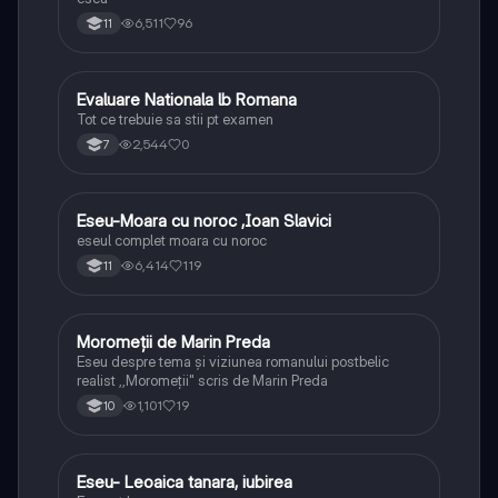
6,511
96
11
Evaluare Nationala lb Romana
Limba și literatura română
Tot ce trebuie sa stii pt examen
2,544
0
7
Eseu-Moara cu noroc ,Ioan Slavici
Limba și literatura română
eseul complet moara cu noroc
6,414
119
11
Moromeții de Marin Preda
Limba și literatura română
Eseu despre tema și viziunea romanului postbelic
realist ,,Moromeții" scris de Marin Preda
1,101
19
10
Eseu- Leoaica tanara, iubirea
Limba și literatura română