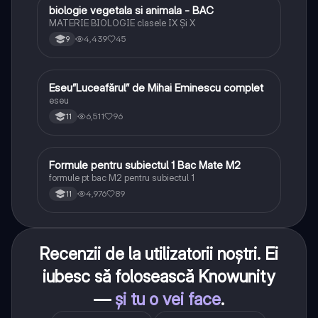
biologie vegetala si animala - BAC
Biologie
MATERIE BIOLOGIE clasele IX Şi X
4,439
45
9
Eseu”Luceafărul” de Mihai Eminescu complet
Limba și literatura română
eseu
6,511
96
11
Formule pentru subiectul 1 Bac Mate M2
Matematică
formule pt bac M2 pentru subiectul 1
4,976
89
11
Recenzii de la utilizatorii noștri. Ei
iubesc să folosească Knowunity
—
și tu o vei face
.