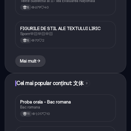
Texte Subiectul al II- lea Evaluarea Națională
679
40
8
FIGURILE DE STIL ALE TEXTULUI LIRIC
Limba și literatura română
Sporrr🫶🏻🫶🏻🫶🏻
70
2
8
Mai mult
Cel mai popular conținut: 文体
9
Proba orala - Bac romana
Limba și literatura română
Bac romana
1,017
10
11