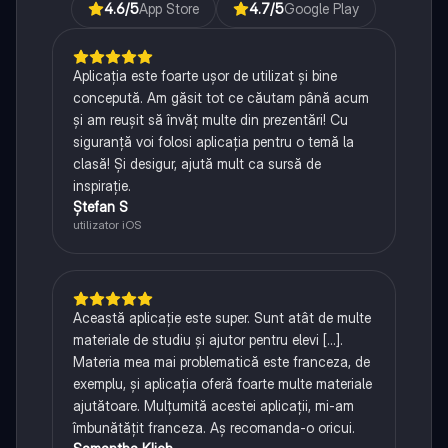
4.6
/5
App Store
4.7
/5
Google Play
Aplicația este foarte ușor de utilizat și bine
concepută. Am găsit tot ce căutam până acum
și am reușit să învăț multe din prezentări! Cu
siguranță voi folosi aplicația pentru o temă la
clasă! Și desigur, ajută mult ca sursă de
inspirație.
Ștefan S
utilizator iOS
Această aplicație este super. Sunt atât de multe
materiale de studiu și ajutor pentru elevi [...].
Materia mea mai problematică este franceza, de
exemplu, și aplicația oferă foarte multe materiale
ajutătoare. Mulțumită acestei aplicații, mi-am
îmbunătățit franceza. Aș recomanda-o oricui.