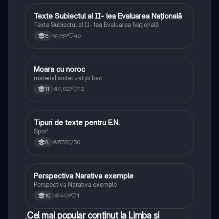
Texte Subiectul al II- lea Evaluarea Națională
Limba și literatura română
Texte Subiectul al II- lea Evaluarea Națională
789
45
8
Moara cu noroc
Limba și literatura română
material sintetizat pt bac
1,027
12
11
Tipuri de texte pentru E.N.
Limba și literatura română
Spor!
578
30
8
Perspectiva Narativa exemple
Limba și literatura română
Perspectiva Narativa exemple
409
1
10
Cel mai popular conținut la Limba și