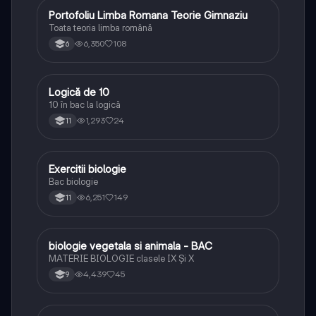
Portofoliu Limba Romana Teorie Gimnaziu
Limba și literatura română
Toata teoria limba română
6,350
108
6
Logică de 10
Logică
10 în bac la logică
1,293
24
11
Exercitii biologie
Biologie
Bac biologie
6,251
149
11
biologie vegetala si animala - BAC
Biologie
MATERIE BIOLOGIE clasele IX Şi X
4,439
45
9