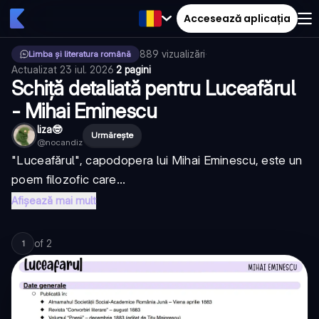
Accesează aplicația
889
vizualizări
·
Limba și literatura română
Actualizat
23 iul. 2026
·
2 pagini
Schiță detaliată pentru Luceafărul
- Mihai Eminescu
liza🤓
Urmărește
@
nocandiz
"Luceafărul", capodopera lui Mihai Eminescu, este un
poem filozofic care...
Afișează mai mult
of
2
1