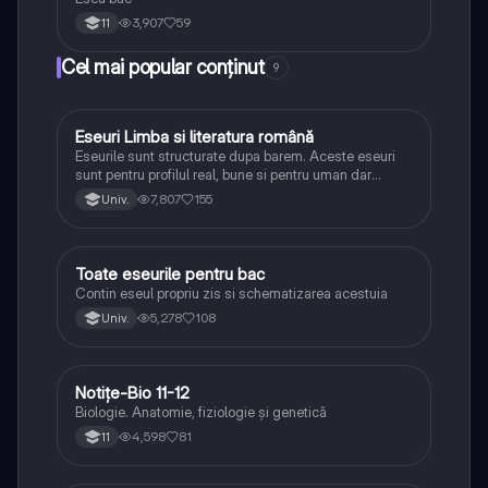
3,907
59
11
Cel mai popular conținut
9
Eseuri Limba si literatura română
Limba și literatura română
Eseurile sunt structurate dupa barem. Aceste eseuri
sunt pentru profilul real, bune si pentru uman dar
lipsesc relatiile dintre personaje si caracrerizarile.
7,807
155
Univ.
Toate eseurile pentru bac
Limba și literatura română
Contin eseul propriu zis si schematizarea acestuia
5,278
108
Univ.
Notițe-Bio 11-12
Biologie
Biologie. Anatomie, fiziologie și genetică
4,598
81
11