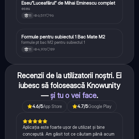
Eseu”Luceafărul” de Mihai Eminescu complet
Limba și literatura română
eseu
6,511
96
11
Formule pentru subiectul 1 Bac Mate M2
Matematică
formule pt bac M2 pentru subiectul 1
4,976
89
11
Recenzii de la utilizatorii noștri. Ei
iubesc să folosească Knowunity
—
și tu o vei face
.
4.6
/5
App Store
4.7
/5
Google Play
Aplicația este foarte ușor de utilizat și bine
concepută. Am găsit tot ce căutam până acum