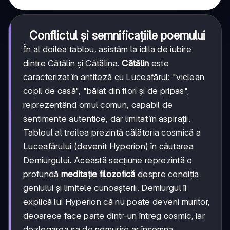
Conflictul și semnificațiile poemului
În al doilea tablou, asistăm la idila de iubire
dintre Cătălin și Cătălina.
Cătălin
este
caracterizat în antiteză cu Luceafărul: "viclean
copil de casă", "băiat din flori și de pripas",
reprezentând omul comun, capabil de
sentimente autentice, dar limitat în aspirații.
Tabloul al treilea prezintă călătoria cosmică a
Luceafărului (devenit Hyperion) în căutarea
Demiurgului. Această secțiune reprezintă o
profundă
meditație filozofică
despre condiția
geniului și limitele cunoașterii. Demiurgul îi
explică lui Hyperion că nu poate deveni muritor,
deoarece face parte dintr-un întreg cosmic, iar
dezlegarea sa de nemurire ar însemna