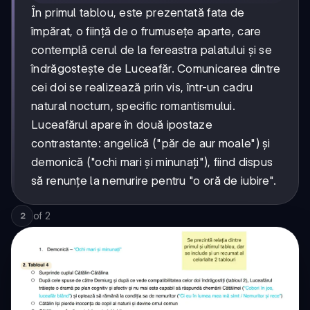
În primul tablou, este prezentată fata de
împărat, o ființă de o frumusețe aparte, care
contemplă cerul de la fereastra palatului și se
îndrăgostește de Luceafăr. Comunicarea dintre
cei doi se realizează prin vis, într-un cadru
natural nocturn, specific romantismului.
Luceafărul apare în două ipostaze
contrastante: angelică ("păr de aur moale") și
demonică ("ochi mari și minunați"), fiind dispus
să renunțe la nemurire pentru "o oră de iubire".
of
2
2