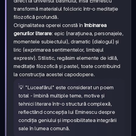
direct la universul basmului, însă Eminescu
transformă materialul folcloric într-o meditație
filozofică profundă.
Originalitatea operei constă în
îmbinarea
genurilor literare
: epic (narațiunea, personajele,
momentele subiectului), dramatic (dialogul) și
liric (exprimarea sentimentelor, limbajul
expresiv). Stilistic, regăsim elemente de idilă,
meditație filozofică și pastel, toate contribuind
la construcția acestei capodopere.
💡 "Luceafărul" este considerat un poem
total - îmbină multiple teme, motive și
tehnici literare într-o structură complexă,
reflectând concepția lui Eminescu despre
condiția geniului și imposibilitatea integrării
sale în lumea comună.