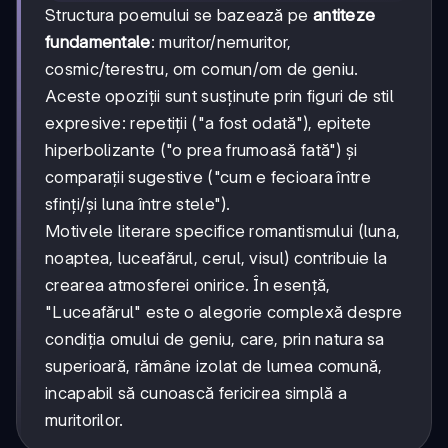
Structura poemului se bazează pe
antiteze
fundamentale
: muritor/nemuritor,
cosmic/terestru, om comun/om de geniu.
Aceste opoziții sunt susținute prin figuri de stil
expresive: repetiții ("a fost odată"), epitete
hiperbolizante ("o prea frumoasă fată") și
comparații sugestive ("cum e fecioara între
sfinți/și luna între stele").
Motivele literare specifice romantismului (luna,
noaptea, luceafărul, cerul, visul) contribuie la
crearea atmosferei onirice. În esență,
"Luceafărul" este o alegorie complexă despre
condiția omului de geniu, care, prin natura sa
superioară, rămâne izolat de lumea comună,
incapabil să cunoască fericirea simplă a
muritorilor.