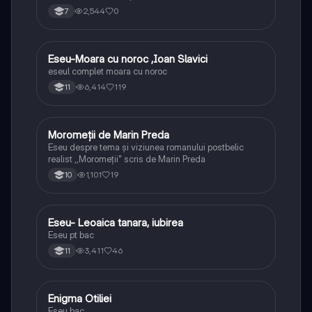
2,544
0
7
Eseu-Moara cu noroc ,Ioan Slavici
Limba și literatura română
eseul complet moara cu noroc
6,414
119
11
Moromeții de Marin Preda
Limba și literatura română
Eseu despre tema și viziunea romanului postbelic
realist ,,Moromeții" scris de Marin Preda
1,101
19
10
Eseu- Leoaica tanara, iubirea
Limba și literatura română
Eseu pt bac
3,411
46
11
Enigma Otiliei
Limba și literatura română
Eseu bac