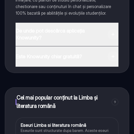
chestionare sau conținuturi în chat și personalizare
100% bazată pe abilitățile și evoluțiile studenților.
De unde pot descărca aplicația
Knowunity?
Aplicația este disponibilă în Google Play Store și Apple
App Store.
Este Knowunity chiar gratuită?
Da! Bucură-te de access la materiale de studiu,
conectează-te cu alți elevi, și primește ajutor instant -
toate acestea la un click distanță. În plus, câștigă
puncte ca să deblochezi mai multe funcționalități!
Cel mai popular conținut la Limba și
9
literatura română
Eseuri Limba si literatura română
Limba și literatura română
Eseurile sunt structurate dupa barem. Aceste eseuri