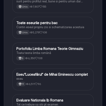
sunt pentru profilul real, bune si pentru uman dar
lipsesc relatiile dintre personaje si caracrerizarile.
7,807
155
Univ.
Toate eseurile pentru bac
Limba și literatura română
Contin eseul propriu zis si schematizarea acestuia
5,278
108
Univ.
Portofoliu Limba Romana Teorie Gimnaziu
Limba și literatura română
Toata teoria limba română
6,350
108
6
Eseu”Luceafărul” de Mihai Eminescu complet
Limba și literatura română
eseu
6,511
96
11
Evaluare Nationala lb Romana
Limba și literatura română
Tot ce trebuie sa stii pt examen