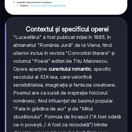
Contextul și specificul operei
"Luceafărul" a fost publicat inițial în 1883, în
almanahul "România Jună" de la Viena, fiind
ulterior inclus în revista "Convorbiri literare" și
volumul "Poesii" editat de Titu Maiorescu.
Opera aparține
curentului romantic
, specific
secolului al XIX-lea, care valorifică
sensibilitatea, imaginația și fantezia creatoare.
Poemul are ca sursă de inspirație folclorul
românesc, fiind influențat de basmul popular
"Fata în grădina de aur" și de "Mitul
zburătorului". Formula de început ("A fost odată
ca-n povești, / A fost ca niciodată") trimite