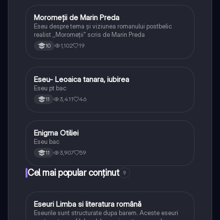
Moromeții de Marin Preda
Limba și literatura română
Eseu despre tema și viziunea romanului postbelic
realist ,,Moromeții" scris de Marin Preda
1,102
19
10
Eseu- Leoaica tanara, iubirea
Limba și literatura română
Eseu pt bac
3,411
46
11
Enigma Otiliei
Limba și literatura română
Eseu bac
3,907
59
11
Cel mai popular conținut
9
Eseuri Limba si literatura română
Limba și literatura română
Eseurile sunt structurate dupa barem. Aceste eseuri