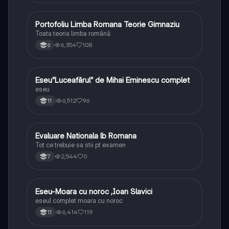
Portofoliu Limba Romana Teorie Gimnaziu
Limba și literatura română
Toata teoria limba română
6,354
108
6
Eseu”Luceafărul” de Mihai Eminescu complet
Limba și literatura română
eseu
6,512
96
11
Evaluare Nationala lb Romana
Limba și literatura română
Tot ce trebuie sa stii pt examen
2,544
0
7
Eseu-Moara cu noroc ,Ioan Slavici
Limba și literatura română
eseul complet moara cu noroc
6,414
119
11