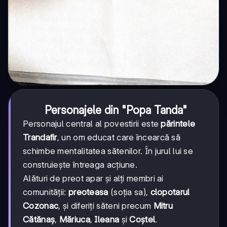
Personajele din "Popa Tanda"
Personajul central al povestirii este
părintele
Trandafir
, un om educat care încearcă să
schimbe mentalitatea sătenilor. În jurul lui se
construiește întreaga acțiune.
Alături de preot apar și alți membri ai
comunității:
preoteasa
(soția sa),
clopotarul
Cozonac
, și diferiți săteni precum
Mitru
Cătănaș
,
Măriuca
,
Ileana
și
Coștel
.