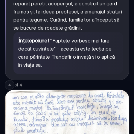
reparat pereții, acoperișul, a construit un gard
frumos și, la ideea preotesei, a amenajat straturi
pentru legume. Curând, familia lor a început să
se bucure de roadele grădinii.
Înțelepciune!
"Faptele vorbesc mai tare
decât cuvintele" - aceasta este lecția pe
care părintele Trandafir o învață și o aplică
în viața sa.
of
4
4