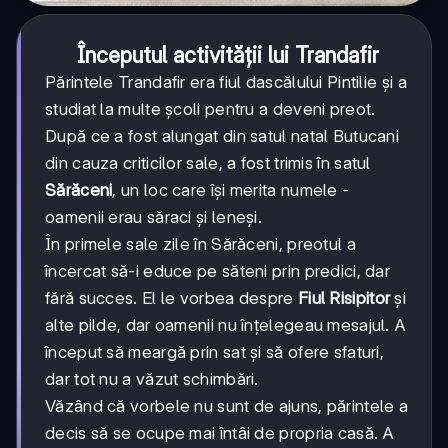
Începutul activității lui Trandafir
Părintele Trandafir era fiul dascălului Pintilie și a
studiat la multe școli pentru a deveni preot.
După ce a fost alungat din satul natal Butucani
din cauza criticilor sale, a fost trimis în satul
Sărăceni
, un loc care își merita numele -
oamenii erau săraci și leneși.
În primele sale zile în Sărăceni, preotul a
încercat să-i educe pe săteni prin predici, dar
fără succes. El le vorbea despre
Fiul Risipitor
și
alte pilde, dar oamenii nu înțelegeau mesajul. A
început să meargă prin sat și să ofere sfaturi,
dar tot nu a văzut schimbări.
Văzând că vorbele nu sunt de ajuns, părintele a
decis să se ocupe mai întâi de propria casă. A