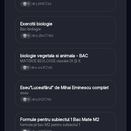
1,293
24
11
E
Exercitii biologie
Biologie
Bac biologie
6,254
150
11
B
biologie vegetala si animala - BAC
Biologie
MATERIE BIOLOGIE clasele IX Şi X
4,443
45
9
Eseu”Luceafărul” de Mihai Eminescu complet
Limba și literatura română
eseu
6,512
96
11
Formule pentru subiectul 1 Bac Mate M2
Matematică
formule pt bac M2 pentru subiectul 1