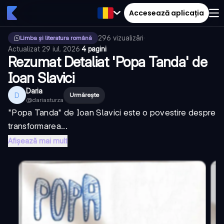
Accesează aplicația
296
vizualizări
·
Limba și literatura română
Actualizat
29 iul. 2026
·
4 pagini
Rezumat Detaliat 'Popa Tanda' de
Ioan Slavici
Daria
D
Urmărește
@
dariasturza
"Popa Tanda" de Ioan Slavici este o povestire despre
transformarea...
Afișează mai mult