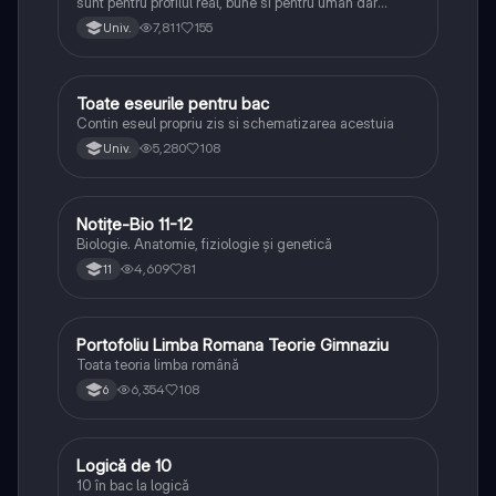
sunt pentru profilul real, bune si pentru uman dar
lipsesc relatiile dintre personaje si caracrerizarile.
7,811
155
Univ.
Toate eseurile pentru bac
Limba și literatura română
Contin eseul propriu zis si schematizarea acestuia
5,280
108
Univ.
Notițe-Bio 11-12
Biologie
Biologie. Anatomie, fiziologie și genetică
4,609
81
11
Portofoliu Limba Romana Teorie Gimnaziu
Limba și literatura română
Toata teoria limba română
6,354
108
6
Logică de 10
Logică
10 în bac la logică