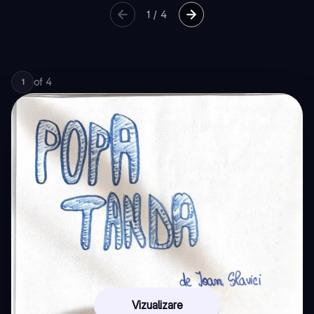
1
/
4
of
4
1
Vizualizare