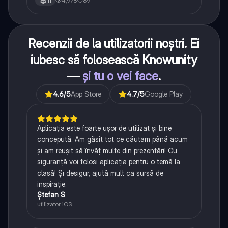
4,978
89
11
Recenzii de la utilizatorii noștri. Ei
iubesc să folosească Knowunity
—
și tu o vei face
.
4.6
/5
App Store
4.7
/5
Google Play
Aplicația este foarte ușor de utilizat și bine
concepută. Am găsit tot ce căutam până acum
și am reușit să învăț multe din prezentări! Cu
siguranță voi folosi aplicația pentru o temă la
clasă! Și desigur, ajută mult ca sursă de
inspirație.
Ștefan S
utilizator iOS