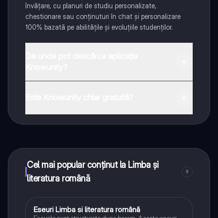
învățare, cu planuri de studiu personalizate,
chestionare sau conținuturi în chat și personalizare
100% bazată pe abilitățile și evoluțiile studenților.
De unde pot descărca aplicația
Knowunity?
Aplicația este disponibilă în Google Play Store și Apple
App Store.
Este Knowunity chiar gratuită?
Da! Bucură-te de access la materiale de studiu,
conectează-te cu alți elevi, și primește ajutor instant -
toate acestea la un click distanță. În plus, câștigă
puncte ca să deblochezi mai multe funcționalități!
Cel mai popular conținut la Limba și
9
literatura română
Eseuri Limba si literatura română
Limba și literatura română
Eseurile sunt structurate dupa barem. Aceste eseuri