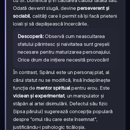
cu Sf. Duminică și în căutarea calului tatălui său.
Odată devenit slugă, devine
perseverent și
sociabil
, calități care îi permit să își facă prieteni
loiali și să depășească încercările.
Descoperă:
Observă cum neascultarea
sfatului părintesc și naivitatea sunt greșeli
necesare pentru maturizarea personajului.
Orice drum de inițiere necesită provocări!
În contrast, Spânul este un personaj plat, al
cărui statut nu se modifică, însă îndeplinește
funcția de
mentor spiritual
pentru erou. Este
viclean și experimentat
, un manipulator și
stăpân al artei disimulării. Defectul său fizic
(lipsa părului) sugerează concepția populară
despre "omul rău care este însemnat",
justificându-i psihologic ticăloșia.