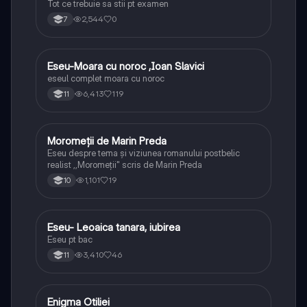
Tot ce trebuie sa stii pt examen
2,544
0
7
Eseu-Moara cu noroc ,Ioan Slavici
Limba și literatura română
eseul complet moara cu noroc
6,413
119
11
Moromeții de Marin Preda
Limba și literatura română
Eseu despre tema și viziunea romanului postbelic
realist ,,Moromeții" scris de Marin Preda
1,101
19
10
Eseu- Leoaica tanara, iubirea
Limba și literatura română
Eseu pt bac
3,410
46
11
Enigma Otiliei
Limba și literatura română