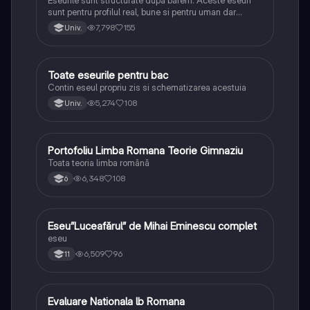
sunt pentru profilul real, bune si pentru uman dar
lipsesc relatiile dintre personaje si caracrerizarile.
7,798
155
Univ.
Toate eseurile pentru bac
Limba și literatura română
Contin eseul propriu zis si schematizarea acestuia
5,274
108
Univ.
Portofoliu Limba Romana Teorie Gimnaziu
Limba și literatura română
Toata teoria limba română
6,348
108
6
Eseu”Luceafărul” de Mihai Eminescu complet
Limba și literatura română
eseu
6,509
96
11
Evaluare Nationala lb Romana
Limba și literatura română