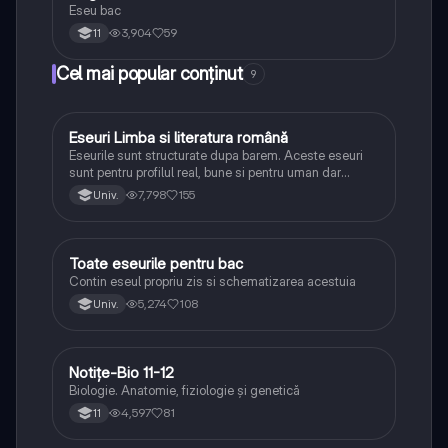
Eseu bac
3,904
59
11
Cel mai popular conținut
9
Eseuri Limba si literatura română
Limba și literatura română
Eseurile sunt structurate dupa barem. Aceste eseuri
sunt pentru profilul real, bune si pentru uman dar
lipsesc relatiile dintre personaje si caracrerizarile.
7,798
155
Univ.
Toate eseurile pentru bac
Limba și literatura română
Contin eseul propriu zis si schematizarea acestuia
5,274
108
Univ.
Notițe-Bio 11-12
Biologie
Biologie. Anatomie, fiziologie și genetică
4,597
81
11