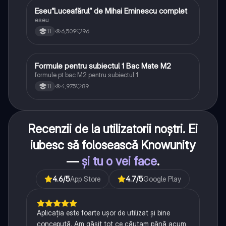
Eseu”Luceafărul” de Mihai Eminescu complet
Limba și literatura română
eseu
6,509
96
11
Formule pentru subiectul 1 Bac Mate M2
Matematică
formule pt bac M2 pentru subiectul 1
4,975
89
11
Recenzii de la utilizatorii noștri. Ei
iubesc să folosească Knowunity
—
și tu o vei face
.
4.6
/5
App Store
4.7
/5
Google Play
Aplicația este foarte ușor de utilizat și bine
concepută. Am găsit tot ce căutam până acum