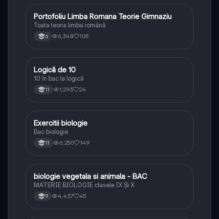
Portofoliu Limba Romana Teorie Gimnaziu
Limba și literatura română
Toata teoria limba română
6,348
108
6
Logică de 10
Logică
10 în bac la logică
1,293
24
11
Exercitii biologie
Biologie
Bac biologie
6,250
149
11
biologie vegetala si animala - BAC
Biologie
MATERIE BIOLOGIE clasele IX Şi X
4,437
45
9