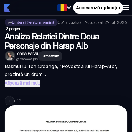
Accesează aplicația
551
vizualizări
·
Actualizat
29 iul. 2026
Limba și literatura română
·
2 pagini
Analiza Relatiei Dintre Doua
Personaje din Harap Alb
Ioana Pârvu
Urmărește
@
ioanaaa.prv
Basmul lui Ion Creangă, "Povestea lui Harap-Alb",
prezintă un drum...
Afișează mai mult
of
2
1