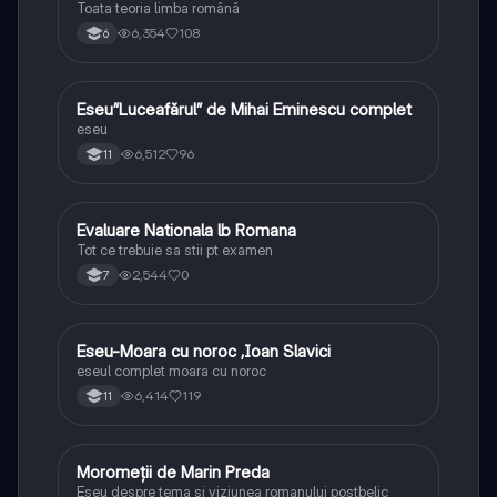
Toata teoria limba română
6,354
108
6
Eseu”Luceafărul” de Mihai Eminescu complet
Limba și literatura română
eseu
6,512
96
11
Evaluare Nationala lb Romana
Limba și literatura română
Tot ce trebuie sa stii pt examen
2,544
0
7
Eseu-Moara cu noroc ,Ioan Slavici
Limba și literatura română
eseul complet moara cu noroc
6,414
119
11
Moromeții de Marin Preda
Limba și literatura română
Eseu despre tema și viziunea romanului postbelic