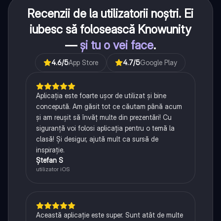
Recenzii de la utilizatorii noștri. Ei
iubesc să folosească Knowunity
—
și tu o vei face
.
4.6
/5
App Store
4.7
/5
Google Play
Aplicația este foarte ușor de utilizat și bine
concepută. Am găsit tot ce căutam până acum
și am reușit să învăț multe din prezentări! Cu
siguranță voi folosi aplicația pentru o temă la
clasă! Și desigur, ajută mult ca sursă de
inspirație.
Ștefan S
utilizator iOS
Această aplicație este super. Sunt atât de multe