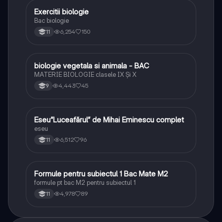
E
Exercitii biologie
Biologie
Bac biologie
6,254
150
11
B
biologie vegetala si animala - BAC
Biologie
MATERIE BIOLOGIE clasele IX Şi X
4,443
45
9
Eseu”Luceafărul” de Mihai Eminescu complet
Limba și literatura română
eseu
6,512
96
11
Formule pentru subiectul 1 Bac Mate M2
Matematică
formule pt bac M2 pentru subiectul 1
4,978
89
11