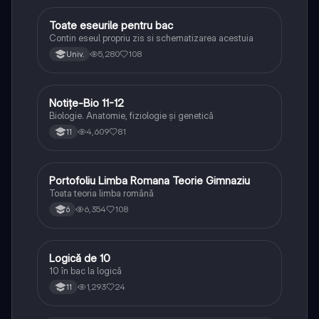
Toate eseurile pentru bac
Limba și literatura română
Contin eseul propriu zis si schematizarea acestuia
5,280
108
Univ.
Notițe-Bio 11-12
Biologie
Biologie. Anatomie, fiziologie și genetică
4,609
81
11
Portofoliu Limba Romana Teorie Gimnaziu
Limba și literatura română
Toata teoria limba română
6,354
108
6
Logică de 10
Logică
10 în bac la logică
1,293
24
11