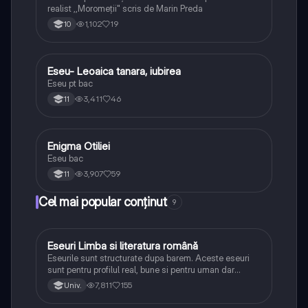
realist ,,Moromeții" scris de Marin Preda
1,102
19
10
Eseu- Leoaica tanara, iubirea
Limba și literatura română
Eseu pt bac
3,411
46
11
Enigma Otiliei
Limba și literatura română
Eseu bac
3,907
59
11
Cel mai popular conținut
9
Eseuri Limba si literatura română
Limba și literatura română
Eseurile sunt structurate dupa barem. Aceste eseuri
sunt pentru profilul real, bune si pentru uman dar
lipsesc relatiile dintre personaje si caracrerizarile.
7,811
155
Univ.