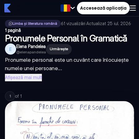
Accesează aplicația
61
vizualizări
·
Actualizat
25 iul. 2026
·
Limba și literatura română
1 pagină
Pronumele Personal în Gramatică
Elena Pandelea
E
Urmărește
@
elenapandelea
Pronumele personal este un cuvânt care înlocuiește
numele unei persoane...
Afișează mai mult
of
1
1