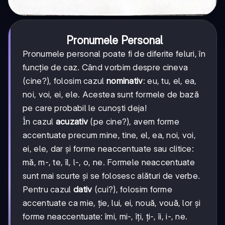
Pronumele Personal
Pronumele personal poate fi de diferite feluri, în
funcție de caz. Când vorbim despre cineva
(cine?), folosim cazul
nominativ
: eu, tu, el, ea,
noi, voi, ei, ele. Acestea sunt formele de bază
pe care probabil le cunoști deja!
În cazul
acuzativ
(pe cine?), avem forme
accentuate precum mine, tine, el, ea, noi, voi,
ei, ele, dar și forme neaccentuate sau clitice:
mă, m-, te, îl, l-, o, ne. Formele neaccentuate
sunt mai scurte și se folosesc alături de verbe.
Pentru cazul
dativ
(cui?), folosim forme
accentuate ca mie, ție, lui, ei, nouă, vouă, lor și
forme neaccentuate: îmi, mi-, îți, ți-, îi, i-, ne.