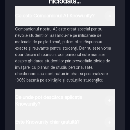
niciodată...
Ce este Companionul AI Knowunity?
Companionul nostru AI este creat special pentru
nevoile studenților. Bazându-ne pe milioanele de
materiale de pe platformă, putem oferi răspunsuri
exacte și relevante pentru studenți. Dar nu este vorba
doar despre răspunsuri, companionul este mai ales
despre ghidarea studenților prin provocările zilnice de
învățare, cu planuri de studiu personalizate,
chestionare sau conținuturi în chat și personalizare
100% bazată pe abilitățile și evoluțiile studenților.
De unde pot descărca aplicația
Knowunity?
Aplicația este disponibilă în Google Play Store și Apple
App Store.
Este Knowunity chiar gratuită?