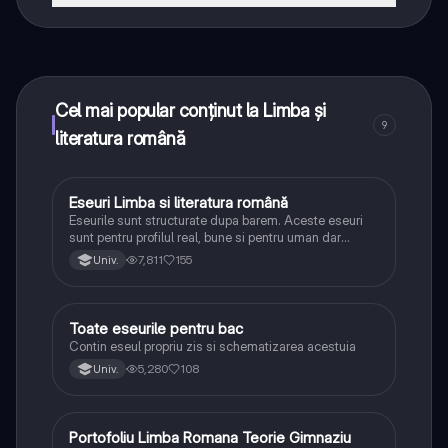
Da! Bucură-te de access la materiale de studiu,
conectează-te cu alți elevi, și primește ajutor instant -
toate acestea la un click distanță. În plus, câștigă
puncte ca să deblochezi mai multe funcționalități!
Cel mai popular conținut la Limba și
9
literatura română
Eseuri Limba si literatura română
Limba și literatura română
Eseurile sunt structurate dupa barem. Aceste eseuri
sunt pentru profilul real, bune si pentru uman dar
lipsesc relatiile dintre personaje si caracrerizarile.
7,811
155
Univ.
Toate eseurile pentru bac
Limba și literatura română
Contin eseul propriu zis si schematizarea acestuia
5,280
108
Univ.
Portofoliu Limba Romana Teorie Gimnaziu
Limba și literatura română