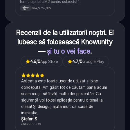
formule pt bac M2 pentru subiectul 1
4,976
89
11
Recenzii de la utilizatorii noștri. Ei
iubesc să folosească Knowunity
—
și tu o vei face
.
4.6
/5
App Store
4.7
/5
Google Play
Aplicația este foarte ușor de utilizat și bine
concepută. Am găsit tot ce căutam până acum
și am reușit să învăț multe din prezentări! Cu
siguranță voi folosi aplicația pentru o temă la
clasă! Și desigur, ajută mult ca sursă de
inspirație.
Ștefan S
utilizator iOS