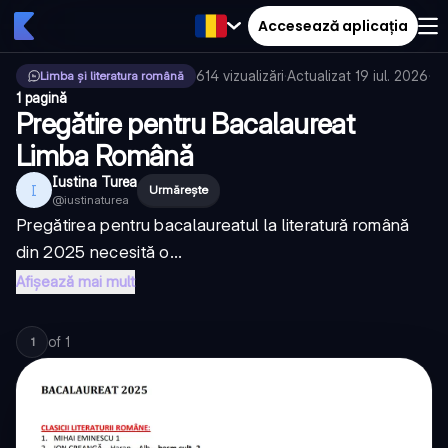
Accesează aplicația
614
vizualizări
·
Actualizat
19 iul. 2026
·
Limba și literatura română
1 pagină
Pregătire pentru Bacalaureat
Limba Română
Iustina Turea
I
Urmărește
@
iustinaturea
Pregătirea pentru bacalaureatul la literatură română
din 2025 necesită o...
Afișează mai mult
of
1
1