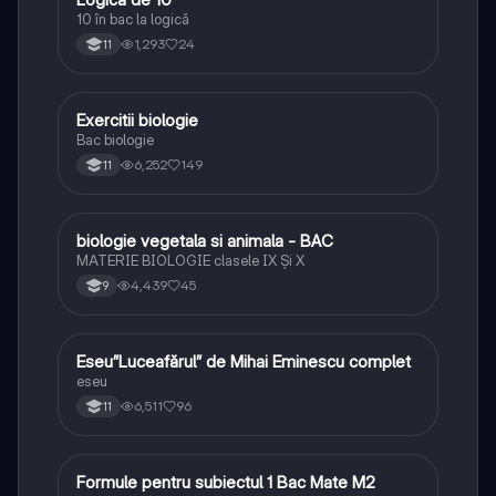
10 în bac la logică
1,293
24
11
Exercitii biologie
Biologie
Bac biologie
6,252
149
11
biologie vegetala si animala - BAC
Biologie
MATERIE BIOLOGIE clasele IX Şi X
4,439
45
9
Eseu”Luceafărul” de Mihai Eminescu complet
Limba și literatura română
eseu
6,511
96
11
Formule pentru subiectul 1 Bac Mate M2
Matematică