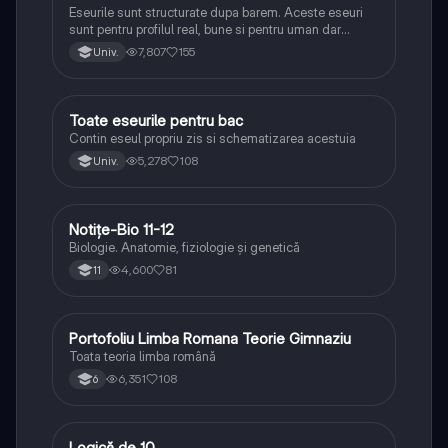
Eseurile sunt structurate dupa barem. Aceste eseuri
sunt pentru profilul real, bune si pentru uman dar
lipsesc relatiile dintre personaje si caracrerizarile.
7,807
155
Univ.
Toate eseurile pentru bac
Limba și literatura română
Contin eseul propriu zis si schematizarea acestuia
5,278
108
Univ.
Notițe-Bio 11-12
Biologie
Biologie. Anatomie, fiziologie și genetică
4,600
81
11
Portofoliu Limba Romana Teorie Gimnaziu
Limba și literatura română
Toata teoria limba română
6,351
108
6
Logică de 10
Logică