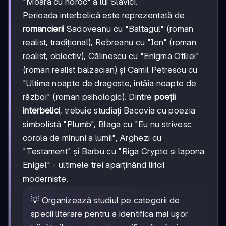
"Moara cu noroc" a lui Slavici.
Perioada interbelică este reprezentată de
romancierii
Sadoveanu cu "Baltagul" (roman
realist, tradițional), Rebreanu cu "Ion" (roman
realist, obiectiv), Călinescu cu "Enigma Otiliei"
(roman realist balzacian) și Camil Petrescu cu
"Ultima noapte de dragoste, întâia noapte de
război" (roman psihologic). Dintre
poeții
interbelici
, trebuie studiați Bacovia cu poezia
simbolistă "Plumb", Blaga cu "Eu nu strivesc
corola de minuni a lumii", Arghezi cu
"Testament" și Barbu cu "Riga Crypto și lapona
Enigel" - ultimele trei aparținând liricii
moderniste.
💡 Organizează studiul pe categorii de
specii literare pentru a identifica mai ușor