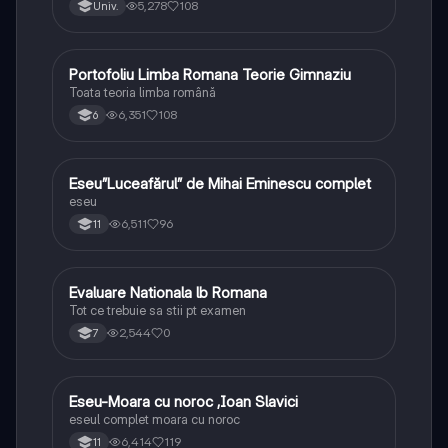
5,278
108
Univ.
Portofoliu Limba Romana Teorie Gimnaziu
Limba și literatura română
Toata teoria limba română
6,351
108
6
Eseu”Luceafărul” de Mihai Eminescu complet
Limba și literatura română
eseu
6,511
96
11
Evaluare Nationala lb Romana
Limba și literatura română
Tot ce trebuie sa stii pt examen
2,544
0
7
Eseu-Moara cu noroc ,Ioan Slavici
Limba și literatura română
eseul complet moara cu noroc
6,414
119
11