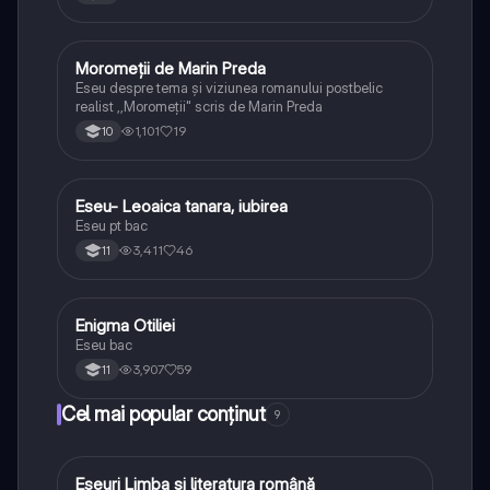
Moromeții de Marin Preda
Limba și literatura română
Eseu despre tema și viziunea romanului postbelic
realist ,,Moromeții" scris de Marin Preda
1,101
19
10
Eseu- Leoaica tanara, iubirea
Limba și literatura română
Eseu pt bac
3,411
46
11
Enigma Otiliei
Limba și literatura română
Eseu bac
3,907
59
11
Cel mai popular conținut
9
Eseuri Limba si literatura română
Limba și literatura română