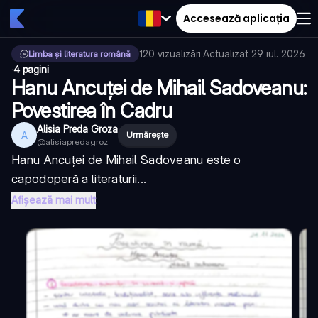
Accesează aplicația
120
vizualizări
·
Actualizat
29 iul. 2026
Limba și literatura română
·
4 pagini
Hanu Ancuței de Mihail Sadoveanu:
Povestirea în Cadru
Alisia Preda Groza
A
Urmărește
@
alisiapredagroz
Hanu Ancuței de Mihail Sadoveanu este o
capodoperă a literaturii...
Afișează mai mult