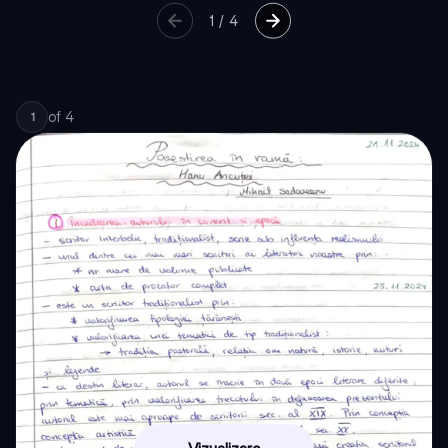
1
/
4
of
4
1