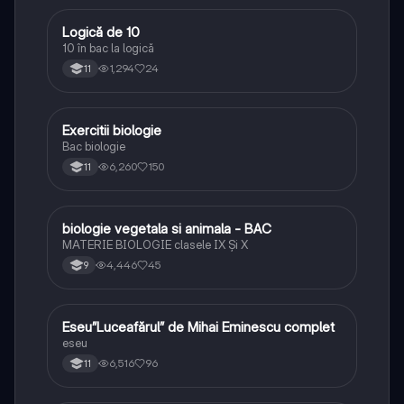
Logică de 10
Logică
10 în bac la logică
1,294
24
11
Exercitii biologie
Biologie
Bac biologie
6,260
150
11
biologie vegetala si animala - BAC
Biologie
MATERIE BIOLOGIE clasele IX Şi X
4,446
45
9
Eseu”Luceafărul” de Mihai Eminescu complet
Limba și literatura română
eseu
6,516
96
11