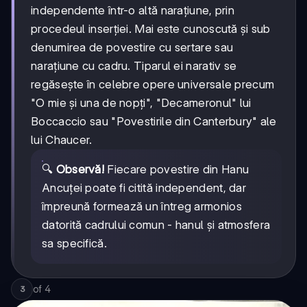
independente într-o altă narațiune, prin
procedeul inserției. Mai este cunoscută și sub
denumirea de povestire cu sertare sau
narațiune cu cadru. Tiparul ei narativ se
regăsește în celebre opere universale precum
"O mie și una de nopți", "Decameronul" lui
Boccaccio sau "Povestirile din Canterbury" ale
lui Chaucer.
🔍
Observă!
Fiecare povestire din Hanu
Ancuței poate fi citită independent, dar
împreună formează un întreg armonios
datorită cadrului comun - hanul și atmosfera
sa specifică.
of
4
3