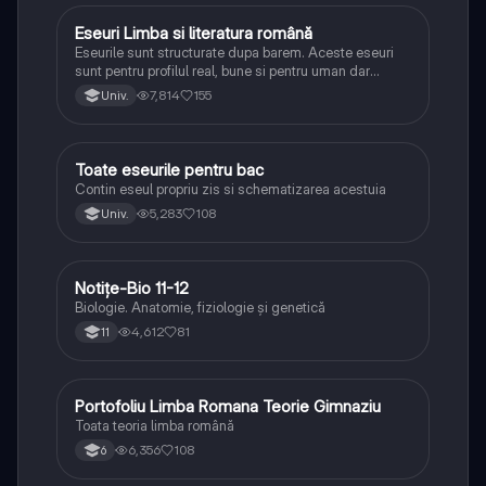
Eseuri Limba si literatura română
Limba și literatura română
Eseurile sunt structurate dupa barem. Aceste eseuri
sunt pentru profilul real, bune si pentru uman dar
lipsesc relatiile dintre personaje si caracrerizarile.
7,814
155
Univ.
Toate eseurile pentru bac
Limba și literatura română
Contin eseul propriu zis si schematizarea acestuia
5,283
108
Univ.
Notițe-Bio 11-12
Biologie
Biologie. Anatomie, fiziologie și genetică
4,612
81
11
Portofoliu Limba Romana Teorie Gimnaziu
Limba și literatura română
Toata teoria limba română
6,356
108
6