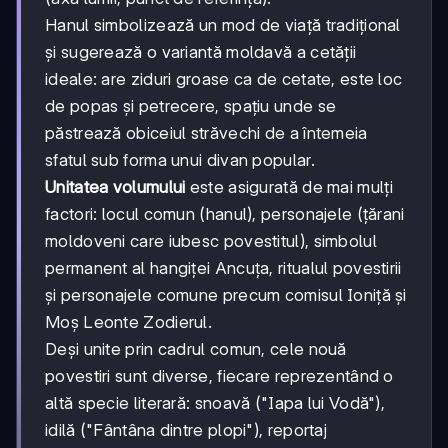
Hanul simbolizează un mod de viață tradițional
și sugerează o variantă moldavă a cetății
ideale: are ziduri groase ca de cetate, este loc
de popas și petrecere, spațiu unde se
păstrează obiceiul străvechi de a întemeia
sfatul sub forma unui divan popular.
Unitatea volumului
este asigurată de mai mulți
factori: locul comun (hanul), personajele (țărani
moldoveni care iubesc povestitul), simbolul
permanent al hangiței Ancuța, ritualul povestirii
și personajele comune precum comisul Ioniță și
Moș Leonte Zodierul.
Deși unite prin cadrul comun, cele nouă
povestiri sunt diverse, fiecare reprezentând o
altă specie literară: snoavă ("Iapa lui Vodă"),
idilă ("Fântâna dintre plopi"), reportaj