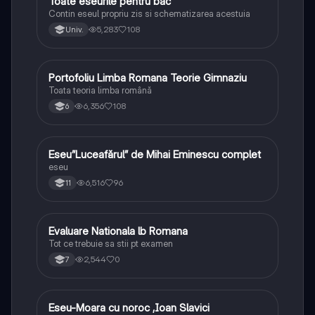
Toate eseurile pentru bac
Limba și literatura română
Contin eseul propriu zis si schematizarea acestuia
5,283
108
Univ.
Portofoliu Limba Romana Teorie Gimnaziu
Limba și literatura română
Toata teoria limba română
6,356
108
6
Eseu”Luceafărul” de Mihai Eminescu complet
Limba și literatura română
eseu
6,516
96
11
Evaluare Nationala lb Romana
Limba și literatura română
Tot ce trebuie sa stii pt examen
2,544
0
7
Eseu-Moara cu noroc ,Ioan Slavici
Limba și literatura română