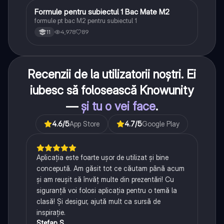
Formule pentru subiectul 1 Bac Mate M2
Matematică
formule pt bac M2 pentru subiectul 1
4,978
89
11
Recenzii de la utilizatorii noștri. Ei
iubesc să folosească Knowunity
—
și tu o vei face
.
4.6
/5
App Store
4.7
/5
Google Play
Aplicația este foarte ușor de utilizat și bine
concepută. Am găsit tot ce căutam până acum
și am reușit să învăț multe din prezentări! Cu
siguranță voi folosi aplicația pentru o temă la
clasă! Și desigur, ajută mult ca sursă de
inspirație.
Ștefan S