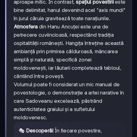
aproape mitic. În contrast,
spațiul povestirii
este
bine delimitat, hanul devenind acel "axis mundi"
în jurul căruia gravitează toate narațiunile.
Atmosfera
din Hanu Ancuței este una de
petrecere cuviincioasă, respectând tradiția
ospitalității românești. Hangița întreține această
ambianță prin primirea călduroasă, mâncarea
simplă și naturală, specifică zonei
moldovenești, iar lăutarii completează tabloul,
cântând între povești.
Volumul poate fi considerat un mic manual de
povestologie, o demonstrație a artei narative în
care Sadoveanu excelează, păstrând
autenticitatea graiului și a sufletului
moldovenesc.
🎭
Descoperă!
În fiecare povestire,