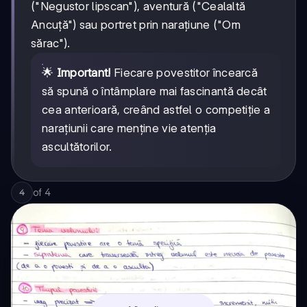
("Negustor lipscan"), aventură ("Cealaltă
Ancuță") sau portret prin narațiune ("Om
sărac").
🌟
Important!
Fiecare povestitor încearcă
să spună o întâmplare mai fascinantă decât
cea anterioară, creând astfel o competiție a
narațiunii care menține vie atenția
ascultătorilor.
of
4
4