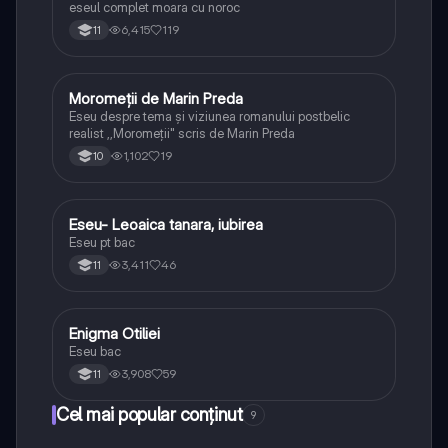
eseul complet moara cu noroc
6,415
119
11
Moromeții de Marin Preda
Limba și literatura română
Eseu despre tema și viziunea romanului postbelic
realist ,,Moromeții" scris de Marin Preda
1,102
19
10
Eseu- Leoaica tanara, iubirea
Limba și literatura română
Eseu pt bac
3,411
46
11
Enigma Otiliei
Limba și literatura română
Eseu bac
3,908
59
11
Cel mai popular conținut
9