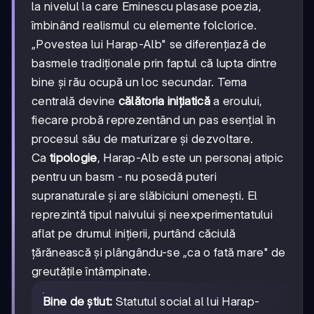
la nivelul la care Eminescu plasase poezia,
îmbinând realismul cu elemente folclorice.
„Povestea lui Harap-Alb" se diferențiază de
basmele tradiționale prin faptul că lupta dintre
bine și rău ocupă un loc secundar. Tema
centrală devine
călătoria inițiatică
a eroului,
fiecare probă reprezentând un pas esențial în
procesul său de maturizare și dezvoltare.
Ca
tipologie
, Harap-Alb este un personaj atipic
pentru un basm - nu posedă puteri
supranaturale și are slăbiciuni omenești. El
reprezintă tipul naivului și neexperimentatului
aflat pe drumul inițierii, purtând căciulă
țărănească și plângându-se „ca o fată mare" de
greutățile întâmpinate.
Bine de știut:
Statutul social al lui Harap-