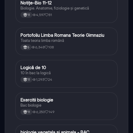
Notițe-Bio 11-12
Biologie
Biologie. Anatomie, fiziologie și genetică
4,597
81
11
Portofoliu Limba Romana Teorie Gimnaziu
Limba și literatura română
Toata teoria limba română
6,348
108
6
Logică de 10
Logică
10 în bac la logică
1,293
24
11
Exercitii biologie
Biologie
Bac biologie
6,250
149
11
biologie vegetala si animala - BAC
Biologie