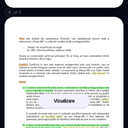
of
3
3
Vizualizare