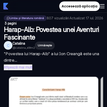
Accesează aplicația
807
vizualizări
·
Actualizat
17 iul. 2026
Limba și literatura română
·
3 pagini
Harap-Alb: Povestea unei Aventuri
Fascinante
Catalina
C
Urmărește
@
catalina_k5fm2
"Povestea lui Harap-Alb" a lui Ion Creangă este una
dintre...
Afișează mai mult