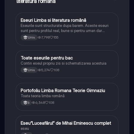
literatura română
Eseuri Limba si literatura română
Limba și literatura română
Eseurile sunt structurate dupa barem. Aceste eseuri
sunt pentru profilul real, bune si pentru uman dar
lipsesc relatiile dintre personaje si caracrerizarile.
7,798
155
Univ.
Toate eseurile pentru bac
Limba și literatura română
Contin eseul propriu zis si schematizarea acestuia
5,274
108
Univ.
Portofoliu Limba Romana Teorie Gimnaziu
Limba și literatura română
Toata teoria limba română
6,348
108
6
Eseu”Luceafărul” de Mihai Eminescu complet
Limba și literatura română
eseu