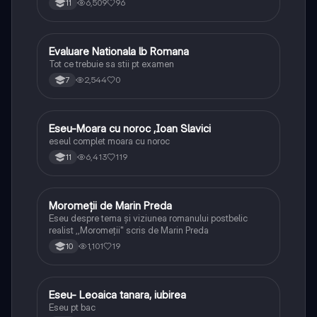
6,509
96
11
Evaluare Nationala lb Romana
Limba și literatura română
Tot ce trebuie sa stii pt examen
2,544
0
7
Eseu-Moara cu noroc ,Ioan Slavici
Limba și literatura română
eseul complet moara cu noroc
6,413
119
11
Moromeții de Marin Preda
Limba și literatura română
Eseu despre tema și viziunea romanului postbelic
realist ,,Moromeții" scris de Marin Preda
1,101
19
10
Eseu- Leoaica tanara, iubirea
Limba și literatura română
Eseu pt bac