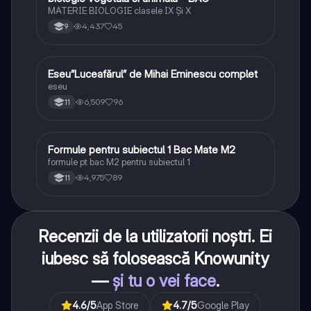
MATERIE BIOLOGIE clasele IX Şi X
4,437
45
9
Eseu”Luceafărul” de Mihai Eminescu complet
Limba și literatura română
eseu
6,509
96
11
Formule pentru subiectul 1 Bac Mate M2
Matematică
formule pt bac M2 pentru subiectul 1
4,975
89
11
Recenzii de la utilizatorii noștri. Ei
iubesc să folosească Knowunity
—
și tu o vei face
.
4.6
/5
App Store
4.7
/5
Google Play