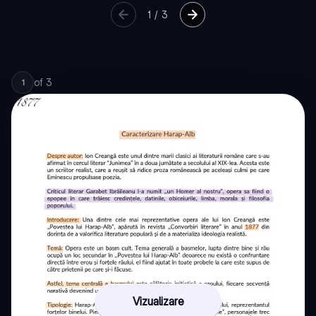
1
/
3
of
3
1
Vizualizare