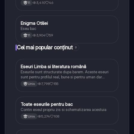
3,410
46
11
Enigma Otiliei
Limba și literatura română
Eseu bac
3,904
59
11
Cel mai popular conținut
9
Eseuri Limba si literatura română
Limba și literatura română
Eseurile sunt structurate dupa barem. Aceste eseuri
sunt pentru profilul real, bune si pentru uman dar
lipsesc relatiile dintre personaje si caracrerizarile.
7,798
155
Univ.
Toate eseurile pentru bac
Limba și literatura română
Contin eseul propriu zis si schematizarea acestuia
5,274
108
Univ.