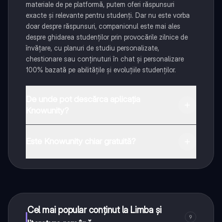
materiale de pe platformă, putem oferi răspunsuri
exacte și relevante pentru studenți. Dar nu este vorba
doar despre răspunsuri, companionul este mai ales
despre ghidarea studenților prin provocările zilnice de
învățare, cu planuri de studiu personalizate,
chestionare sau conținuturi în chat și personalizare
100% bazată pe abilitățile și evoluțiile studenților.
De unde pot descărca aplicația
Knowunity?
Aplicația este disponibilă în Google Play Store și Apple
App Store.
Este Knowunity chiar gratuită?
Da! Bucură-te de access la materiale de studiu,
conectează-te cu alți elevi, și primește ajutor instant -
toate acestea la un click distanță. În plus, câștigă
puncte ca să deblochezi mai multe funcționalități!
Cel mai popular conținut la Limba și
9