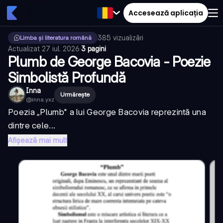
Accesează aplicația
385
vizualizări
·
Limba și literatura română
Actualizat
27 iul. 2026
·
3 pagini
Plumb de George Bacovia - Poezie
Simbolistă Profundă
Inna
Urmărește
@
inna.yxz
Poezia „Plumb" a lui George Bacovia reprezintă una
dintre cele...
Afișează mai mult