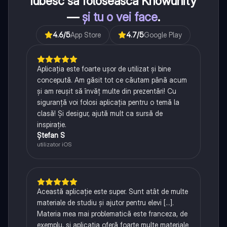
iubesc să folosească Knowunity
—
și tu o vei face
.
4.6
/5
App Store
4.7
/5
Google Play
Aplicația este foarte ușor de utilizat și bine
concepută. Am găsit tot ce căutam până acum
și am reușit să învăț multe din prezentări! Cu
siguranță voi folosi aplicația pentru o temă la
clasă! Și desigur, ajută mult ca sursă de
inspirație.
Ștefan S
utilizator iOS
Această aplicație este super. Sunt atât de multe
materiale de studiu și ajutor pentru elevi [...].
Materia mea mai problematică este franceza, de
exemplu, și aplicația oferă foarte multe materiale