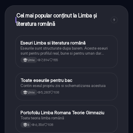
toate acestea la un click distanță. În plus, câștigă
puncte ca să deblochezi mai multe funcționalități!
Cel mai popular conținut la Limba și
9
literatura română
Eseuri Limba si literatura română
Limba și literatura română
Eseurile sunt structurate dupa barem. Aceste eseuri
sunt pentru profilul real, bune si pentru uman dar
lipsesc relatiile dintre personaje si caracrerizarile.
7,814
155
Univ.
Toate eseurile pentru bac
Limba și literatura română
Contin eseul propriu zis si schematizarea acestuia
5,283
108
Univ.
Portofoliu Limba Romana Teorie Gimnaziu
Limba și literatura română
Toata teoria limba română
6,356
108
6