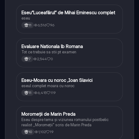
Eseu”Luceafărul” de Mihai Eminescu complet
Limba și literatura română
eseu
6,516
96
11
Evaluare Nationala lb Romana
Limba și literatura română
Tot ce trebuie sa stii pt examen
2,544
0
7
Eseu-Moara cu noroc ,Ioan Slavici
Limba și literatura română
eseul complet moara cu noroc
6,415
119
11
Moromeții de Marin Preda
Limba și literatura română
Eseu despre tema și viziunea romanului postbelic
realist ,,Moromeții" scris de Marin Preda
1,102
19
10