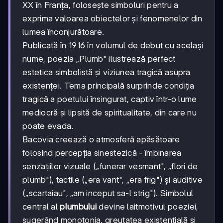
XX în Franța, folosește simboluri pentru a
exprima valoarea obiectelor și fenomenelor din
lumea înconjurătoare.
Publicată în 1916 în volumul de debut cu același
nume, poezia „Plumb" ilustrează perfect
estetica simbolistă și viziunea tragică asupra
existenței. Tema principală surprinde condiția
tragică a poetului însingurat, captiv într-o lume
mediocră și lipsită de spiritualitate, din care nu
poate evada.
Bacovia creează o atmosferă apăsătoare
folosind percepția sinestezică - îmbinarea
senzațiilor vizuale („funerar vesmant", „flori de
plumb"), tactile („era vant", „era frig") și auditive
(„scartaiau", „am inceput sa-l strig"). Simbolul
central al
plumbului
devine laitmotivul poeziei,
sugerând monotonia, greutatea existențială și