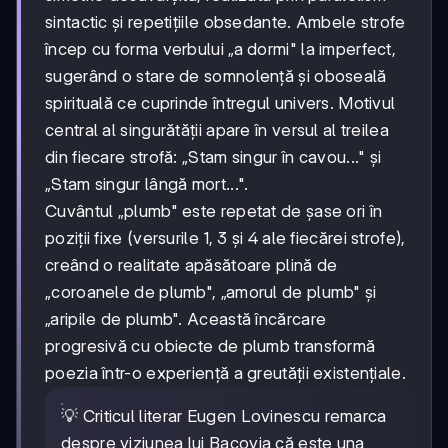
sintactic și repetițiile obsedante. Ambele strofe
încep cu forma verbului „a dormi" la imperfect,
sugerând o stare de somnolență și oboseală
spirituală ce cuprinde întregul univers. Motivul
central al singurătății apare în versul al treilea
din fiecare strofă: „Stam singur în cavou..." și
„Stam singur lângă mort...".
Cuvântul „plumb" este repetat de șase ori în
poziții fixe (versurile 1, 3 și 4 ale fiecărei strofe),
creând o realitate apăsătoare plină de
„coroanele de plumb", „amorul de plumb" și
„aripile de plumb". Această încărcare
progresivă cu obiecte de plumb transformă
poezia într-o experiență a greutății existențiale.
💡 Criticul literar Eugen Lovinescu remarca
despre viziunea lui Bacovia că este una