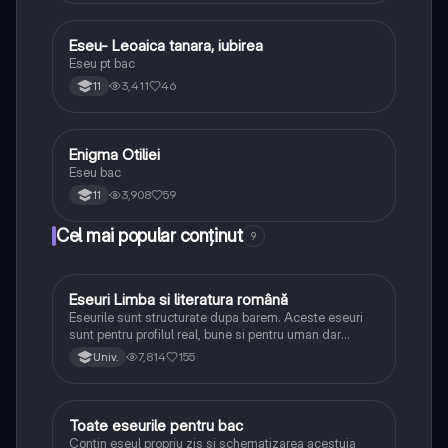
Eseu- Leoaica tanara, iubirea
Limba și literatura română
Eseu pt bac
3,411
46
11
Enigma Otiliei
Limba și literatura română
Eseu bac
3,908
59
11
Cel mai popular conținut
9
Eseuri Limba si literatura română
Limba și literatura română
Eseurile sunt structurate dupa barem. Aceste eseuri
sunt pentru profilul real, bune si pentru uman dar
lipsesc relatiile dintre personaje si caracrerizarile.
7,814
155
Univ.
Toate eseurile pentru bac
Limba și literatura română
Contin eseul propriu zis si schematizarea acestuia