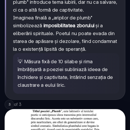
plumb" introduce tema iubirii, dar nu ca salvare,
ci ca o altă formă de captivitate.
Imaginea finală a „aripilor de plumb"
simbolizează
imposibilitatea zborului
și a
eliberării spirituale. Poetul nu poate evada din
starea de apăsare și dezolare, fiind condamnat
la o existență lipsită de speranță.
💡 Măsura fixă de 10 silabe și rima
îmbrățișată a poeziei subliniază ideea de
închidere și captivitate, întărind senzația de
claustrare a eului liric.
of
3
3