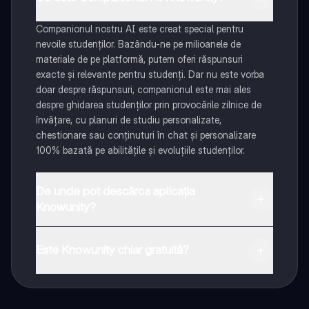
Companionul nostru AI este creat special pentru
nevoile studenților. Bazându-ne pe milioanele de
materiale de pe platformă, putem oferi răspunsuri
exacte și relevante pentru studenți. Dar nu este vorba
doar despre răspunsuri, companionul este mai ales
despre ghidarea studenților prin provocările zilnice de
învățare, cu planuri de studiu personalizate,
chestionare sau conținuturi în chat și personalizare
100% bazată pe abilitățile și evoluțiile studenților.
De unde pot descărca aplicația
Knowunity?
Aplicația este disponibilă în Google Play Store și Apple
App Store.
Este Knowunity chiar gratuită?
Da! Bucură-te de access la materiale de studiu,
conectează-te cu alți elevi, și primește ajutor instant -