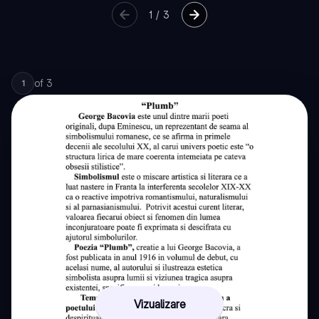
1
/
3
of
3
1
Vizualizare