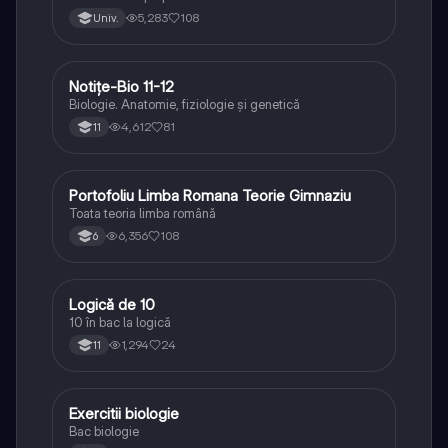
5,283
108
Univ.
Notițe-Bio 11-12
Biologie
Biologie. Anatomie, fiziologie și genetică
4,612
81
11
Portofoliu Limba Romana Teorie Gimnaziu
Limba și literatura română
Toata teoria limba română
6,356
108
6
Logică de 10
Logică
10 în bac la logică
1,294
24
11
Exercitii biologie
Biologie
Bac biologie