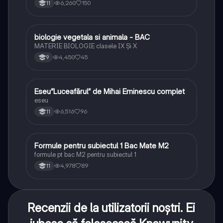
6,260
150
11
biologie vegetala si animala - BAC
Biologie
MATERIE BIOLOGIE clasele IX Şi X
4,450
45
9
Eseu”Luceafărul” de Mihai Eminescu complet
Limba și literatura română
eseu
6,516
96
11
Formule pentru subiectul 1 Bac Mate M2
Matematică
formule pt bac M2 pentru subiectul 1
4,978
89
11
Recenzii de la utilizatorii noștri. Ei