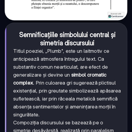
Semnificațiile simbolului central și
simetria discursului
Titlul poeziei, „Plumb", este un laitmotiv ce
anticipează atmosfera întregului text. Ca
substantiv comun nearticulat, are efect de
generalizare și devine un
simbol cromatic
complex
. Prin culoarea gri sugerează plictisul
existențial, prin greutate simbolizează apăsarea
sufletească, iar prin răceala metalică semnifică
absența sentimentelor și amenințarea morții în
singurătate.
Compoziția discursului se bazează pe o
simetrie desăvârșită, realizată prin paralelism