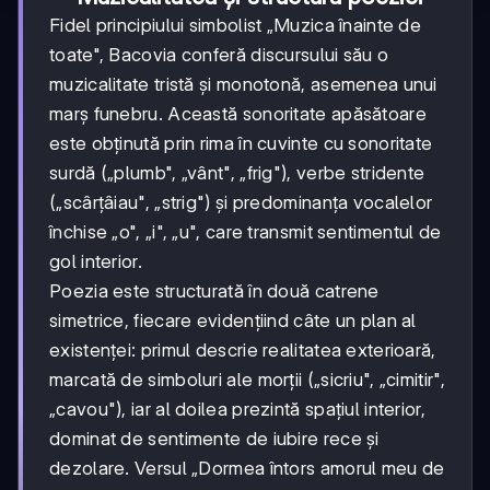
Fidel principiului simbolist „Muzica înainte de
toate", Bacovia conferă discursului său o
muzicalitate tristă și monotonă, asemenea unui
marș funebru. Această sonoritate apăsătoare
este obținută prin rima în cuvinte cu sonoritate
surdă („plumb", „vânt", „frig"), verbe stridente
(„scârțâiau", „strig") și predominanța vocalelor
închise „o", „i", „u", care transmit sentimentul de
gol interior.
Poezia este structurată în două catrene
simetrice, fiecare evidențiind câte un plan al
existenței: primul descrie realitatea exterioară,
marcată de simboluri ale morții („sicriu", „cimitir",
„cavou"), iar al doilea prezintă spațiul interior,
dominat de sentimente de iubire rece și
dezolare. Versul „Dormea întors amorul meu de