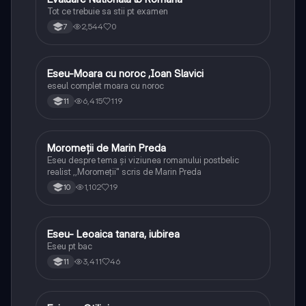
Tot ce trebuie sa stii pt examen
2,544
0
7
Eseu-Moara cu noroc ,Ioan Slavici
Limba și literatura română
eseul complet moara cu noroc
6,415
119
11
Moromeții de Marin Preda
Limba și literatura română
Eseu despre tema și viziunea romanului postbelic
realist ,,Moromeții" scris de Marin Preda
1,102
19
10
Eseu- Leoaica tanara, iubirea
Limba și literatura română
Eseu pt bac
3,411
46
11