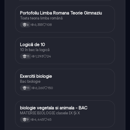
Portofoliu Limba Romana Teorie Gimnaziu
Limba și literatura română
Toata teoria limba română
6,355
108
6
Logică de 10
Logică
10 în bac la logică
1,293
24
11
Exercitii biologie
Biologie
Bac biologie
6,260
150
11
biologie vegetala si animala - BAC
Biologie
MATERIE BIOLOGIE clasele IX Şi X
4,445
45
9