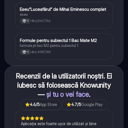
Eseu”Luceafărul” de Mihai Eminescu complet
Limba și literatura română
eseu
6,514
96
11
Formule pentru subiectul 1 Bac Mate M2
Matematică
formule pt bac M2 pentru subiectul 1
4,978
89
11
Recenzii de la utilizatorii noștri. Ei
iubesc să folosească Knowunity
—
și tu o vei face
.
4.6
/5
App Store
4.7
/5
Google Play
Aplicația este foarte ușor de utilizat și bine