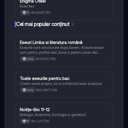
Enigma Otiliei
Limba și literatura română
Eseu bac
3,908
59
11
Cel mai popular conținut
9
Eseuri Limba si literatura română
Limba și literatura română
Eseurile sunt structurate dupa barem. Aceste eseuri
sunt pentru profilul real, bune si pentru uman dar
lipsesc relatiile dintre personaje si caracrerizarile.
7,812
155
Univ.
Toate eseurile pentru bac
Limba și literatura română
Contin eseul propriu zis si schematizarea acestuia
5,280
108
Univ.
Notițe-Bio 11-12
Biologie
Biologie. Anatomie, fiziologie și genetică
4,611
81
11