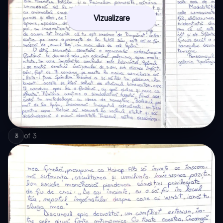
Vizualizare
of
3
3