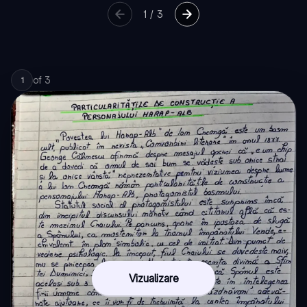
1
/
3
of
3
1
Vizualizare