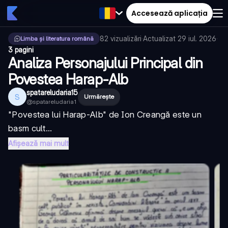
Accesează aplicația
82
vizualizări
·
Actualizat
29 iul. 2026
·
Limba și literatura română
3 pagini
Analiza Personajului Principal din
Povestea Harap-Alb
spatareludaria15
S
Urmărește
@
spatareludaria1
"Povestea lui Harap-Alb" de Ion Creangă este un
basm cult...
Afișează mai mult