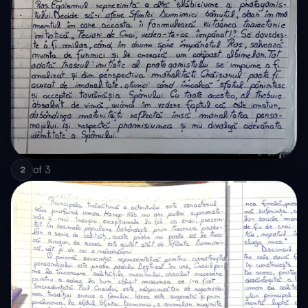
of
3
2