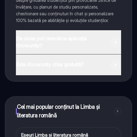
despre ghidarea studenților prin provocările zilnice de
învățare, cu planuri de studiu personalizate,
chestionare sau conținuturi în chat și personalizare
100% bazată pe abilitățile și evoluțiile studenților.
De unde pot descărca aplicația
Knowunity?
Aplicația este disponibilă în Google Play Store și Apple
App Store.
Este Knowunity chiar gratuită?
Da! Bucură-te de access la materiale de studiu,
conectează-te cu alți elevi, și primește ajutor instant -
toate acestea la un click distanță. În plus, câștigă
puncte ca să deblochezi mai multe funcționalități!
Cel mai popular conținut la Limba și
9
literatura română
Eseuri Limba si literatura română
Limba și literatura română