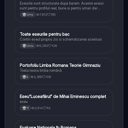
Eseurile sunt structurate dupa barem. Aceste eseuri
sunt pentru profilul real, bune si pentru uman dar
lipsesc relatiile dintre personaje si caracrerizarile.
7,812
155
Univ.
Toate eseurile pentru bac
Limba și literatura română
Contin eseul propriu zis si schematizarea acestuia
5,280
108
Univ.
Portofoliu Limba Romana Teorie Gimnaziu
Limba și literatura română
Toata teoria limba română
6,355
108
6
Eseu”Luceafărul” de Mihai Eminescu complet
Limba și literatura română
eseu
6,514
96
11
Evaluare Nationala lb Romana
Limba și literatura română