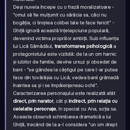
Deși nuvela începe cu o frază moralizatoare -
"omul să fie mulțumit cu sărăcia sa, căci nu
bogăția, ci liniștea colibei tale te face fericit" -
Ghiță ignoră această înțelepciune populară,
devenind victima propriilor ambiții. Sub influența
lui Lică Sămădăul,
transformarea psihologică
a
protagonistului este vizibilă: de la un om harnic
și iubitor de familie, devine ursuz și obsedat de
bani - "se gândea la câștigul pe care l-ar putea
face din tovărășia cu Lică, vedea banii grămadă
înaintea sa și i se împăienjeneau ochii".
Caracterizarea personajului este realizată atât
direct, prin narator
, cât și
indirect, prin relația cu
celelalte personaje
, în special cu Ana, soția sa.
Aceasta observă schimbarea dramatică a lui
Ghiță, trecând de la a-l considera "un om drept