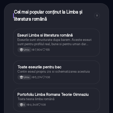
puncte ca să deblochezi mai multe funcționalități!
Cel mai popular conținut la Limba și
9
literatura română
Eseuri Limba si literatura română
Limba și literatura română
Eseurile sunt structurate dupa barem. Aceste eseuri
sunt pentru profilul real, bune si pentru uman dar
lipsesc relatiile dintre personaje si caracrerizarile.
7,804
155
Univ.
Toate eseurile pentru bac
Limba și literatura română
Contin eseul propriu zis si schematizarea acestuia
5,274
108
Univ.
Portofoliu Limba Romana Teorie Gimnaziu
Limba și literatura română
Toata teoria limba română
6,348
108
6