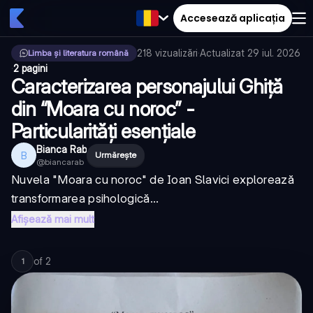
Accesează aplicația
218
vizualizări
·
Actualizat
29 iul. 2026
Limba și literatura română
·
2 pagini
Caracterizarea personajului Ghiță
din “Moara cu noroc” -
Particularități esențiale
Bianca Rab
B
Urmărește
@
biancarab
Nuvela "Moara cu noroc" de Ioan Slavici explorează
transformarea psihologică...
Afișează mai mult
of
2
1