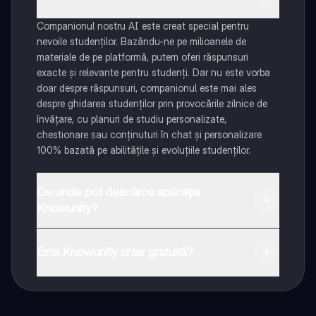
Companionul nostru AI este creat special pentru
nevoile studenților. Bazându-ne pe milioanele de
materiale de pe platformă, putem oferi răspunsuri
exacte și relevante pentru studenți. Dar nu este vorba
doar despre răspunsuri, companionul este mai ales
despre ghidarea studenților prin provocările zilnice de
învățare, cu planuri de studiu personalizate,
chestionare sau conținuturi în chat și personalizare
100% bazată pe abilitățile și evoluțiile studenților.
De unde pot descărca aplicația
Knowunity?
Aplicația este disponibilă în Google Play Store și Apple
App Store.
Este Knowunity chiar gratuită?
Da! Bucură-te de access la materiale de studiu,
conectează-te cu alți elevi, și primește ajutor instant -
toate acestea la un click distanță. În plus, câștigă