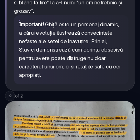
și blând la fire" la a-l numi "un om netrebnic și
grozav".
Important!
Ghiță este un personaj dinamic,
a cărui evoluție ilustrează consecințele
nefaste ale setei de înavuțire. Prin el,
Slavici demonstrează cum dorința obsesivă
pentru avere poate distruge nu doar
caracterul unui om, ci și relațiile sale cu cei
apropiați.
of
2
2