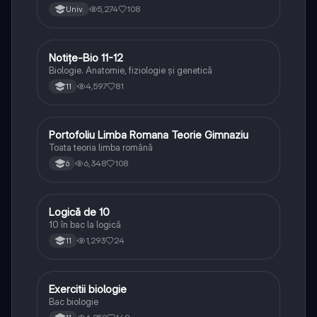
5,274
108
Univ.
Notițe-Bio 11-12
Biologie
Biologie. Anatomie, fiziologie și genetică
4,597
81
11
Portofoliu Limba Romana Teorie Gimnaziu
Limba și literatura română
Toata teoria limba română
6,348
108
6
Logică de 10
Logică
10 în bac la logică
1,293
24
11
Exercitii biologie
Biologie
Bac biologie