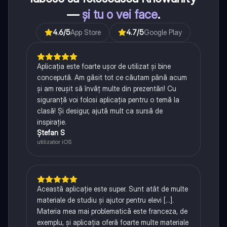
—
și tu o vei face
.
4.6
/5
App Store
4.7
/5
Google Play
Aplicația este foarte ușor de utilizat și bine
concepută. Am găsit tot ce căutam până acum
și am reușit să învăț multe din prezentări! Cu
siguranță voi folosi aplicația pentru o temă la
clasă! Și desigur, ajută mult ca sursă de
inspirație.
Ștefan S
utilizator iOS
Această aplicație este super. Sunt atât de multe
materiale de studiu și ajutor pentru elevi [...].
Materia mea mai problematică este franceza, de
exemplu, și aplicația oferă foarte multe materiale