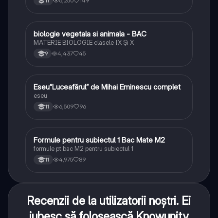
6,250
149
11
biologie vegetala si animala - BAC
Biologie
MATERIE BIOLOGIE clasele IX Şi X
4,437
45
9
Eseu”Luceafărul” de Mihai Eminescu complet
Limba și literatura română
eseu
6,509
96
11
Formule pentru subiectul 1 Bac Mate M2
Matematică
formule pt bac M2 pentru subiectul 1
4,975
89
11
Recenzii de la utilizatorii noștri. Ei
iubesc să folosească Knowunity