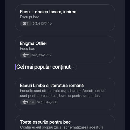
Eseu- Leoaica tanara, iubirea
Limba și literatura română
Eseu pt bac
3,410
46
11
Enigma Otiliei
Limba și literatura română
Eseu bac
3,904
59
11
Cel mai popular conținut
9
Eseuri Limba si literatura română
Limba și literatura română
Eseurile sunt structurate dupa barem. Aceste eseuri
sunt pentru profilul real, bune si pentru uman dar
lipsesc relatiile dintre personaje si caracrerizarile.
7,804
155
Univ.
Toate eseurile pentru bac
Limba și literatura română
Contin eseul propriu zis si schematizarea acestuia