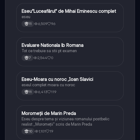
Eseu”Luceafărul” de Mihai Eminescu complet
Limba și literatura română
eseu
6,509
96
11
Evaluare Nationala lb Romana
Limba și literatura română
Tot ce trebuie sa stii pt examen
2,544
0
7
Eseu-Moara cu noroc ,Ioan Slavici
Limba și literatura română
eseul complet moara cu noroc
6,413
119
11
Moromeții de Marin Preda
Limba și literatura română
Eseu despre tema și viziunea romanului postbelic
realist ,,Moromeții" scris de Marin Preda
1,101
19
10