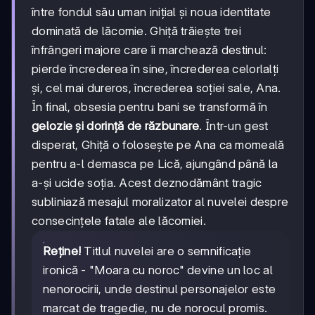
între fondul său uman inițial și noua identitate
dominată de lăcomie. Ghiță trăiește trei
înfrângeri majore care îi marchează destinul:
pierde încrederea în sine, încrederea celorlalți
și, cel mai dureros, încrederea soției sale, Ana.
În final, obsesia pentru bani se transformă în
gelozie și dorință de răzbunare
. Într-un gest
disperat, Ghiță o folosește pe Ana ca momeală
pentru a-l demasca pe Lică, ajungând până la
a-și ucide soția. Acest deznodământ tragic
subliniază mesajul moralizator al nuvelei despre
consecințele fatale ale lăcomiei.
Reține!
Titlul nuvelei are o semnificație
ironică - "Moara cu noroc" devine un loc al
nenorocirii, unde destinul personajelor este
marcat de tragedie, nu de norocul promis.