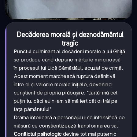
Decăderea morală și deznodământul
tragic
Punctul culminant al decăderii morale a lui Ghiță
se produce când depune mărturie mincinoasă
în procesul lui Lică Sămădăul, acuzat de crimă.
Acest moment marchează ruptura definitivă
între el și valorile morale inițiale, devenind
conștient de propria prăbușire: "Iartă-mă cel
puțin tu, căci eu n-am să mă iert cât oi trăi pe
fața pământului".
Drama interioară a personajului se intensifică pe
măsură ce conștientizează transformarea sa.
Conflictul psihologic
devine tot mai puternic