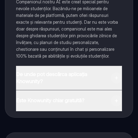
Companionul nostru AI este creat special pentru
nevoile studenților. Bazându-ne pe milioanele de
materiale de pe platformă, putem oferi răspunsuri
exacte și relevante pentru studenți. Dar nu este vorba
doar despre răspunsuri, companionul este mai ales
despre ghidarea studenților prin provocările zilnice de
învățare, cu planuri de studiu personalizate,
chestionare sau conținuturi în chat și personalizare
100% bazată pe abilitățile și evoluțiile studenților.
De unde pot descărca aplicația
Knowunity?
Aplicația este disponibilă în Google Play Store și Apple
App Store.
Este Knowunity chiar gratuită?
Da! Bucură-te de access la materiale de studiu,
conectează-te cu alți elevi, și primește ajutor instant -
toate acestea la un click distanță. În plus, câștigă
puncte ca să deblochezi mai multe funcționalități!