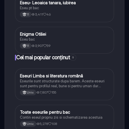
Eseu- Leoaica tanara, iubirea
Limba și literatura română
Eseu pt bac
3,411
46
11
Enigma Otiliei
Limba și literatura română
Eseu bac
3,907
59
11
Cel mai popular conținut
9
Eseuri Limba si literatura română
Limba și literatura română
Eseurile sunt structurate dupa barem. Aceste eseuri
sunt pentru profilul real, bune si pentru uman dar
lipsesc relatiile dintre personaje si caracrerizarile.
7,807
155
Univ.
Toate eseurile pentru bac
Limba și literatura română
Contin eseul propriu zis si schematizarea acestuia
5,278
108
Univ.