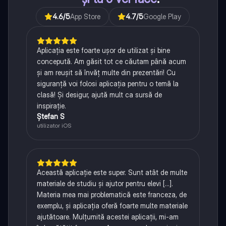
4.6
/5
App Store
4.7
/5
Google Play
Aplicația este foarte ușor de utilizat și bine
concepută. Am găsit tot ce căutam până acum
și am reușit să învăț multe din prezentări! Cu
siguranță voi folosi aplicația pentru o temă la
clasă! Și desigur, ajută mult ca sursă de
inspirație.
Ștefan S
utilizator iOS
Această aplicație este super. Sunt atât de multe
materiale de studiu și ajutor pentru elevi [...].
Materia mea mai problematică este franceza, de
exemplu, și aplicația oferă foarte multe materiale
ajutătoare. Mulțumită acestei aplicații, mi-am