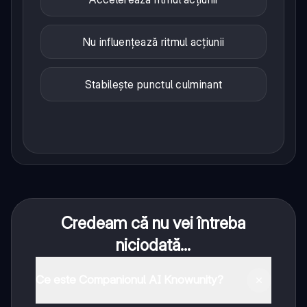
Nu influențează ritmul acțiunii
Stabilește punctul culminant
Credeam că nu vei întreba
niciodată...
Ce este Companionul AI Knowunity?