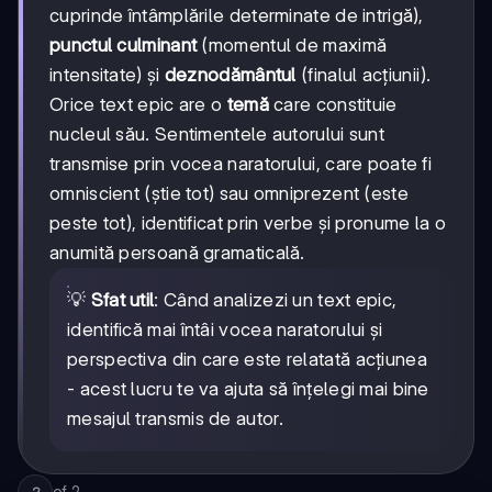
cuprinde întâmplările determinate de intrigă),
punctul culminant
(momentul de maximă
intensitate) și
deznodământul
(finalul acțiunii).
Orice text epic are o
temă
care constituie
nucleul său. Sentimentele autorului sunt
transmise prin vocea naratorului, care poate fi
omniscient (știe tot) sau omniprezent (este
peste tot), identificat prin verbe și pronume la o
anumită persoană gramaticală.
💡
Sfat util
: Când analizezi un text epic,
identifică mai întâi vocea naratorului și
perspectiva din care este relatată acțiunea
- acest lucru te va ajuta să înțelegi mai bine
mesajul transmis de autor.
of
2
2