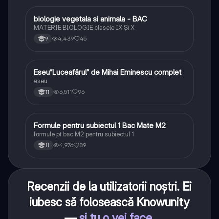
biologie vegetala si animala - BAC
Biologie
MATERIE BIOLOGIE clasele IX Şi X
4,439
45
9
Eseu”Luceafărul” de Mihai Eminescu complet
Limba și literatura română
eseu
6,511
96
11
Formule pentru subiectul 1 Bac Mate M2
Matematică
formule pt bac M2 pentru subiectul 1
4,976
89
11
Recenzii de la utilizatorii noștri. Ei
iubesc să folosească Knowunity
—
și tu o vei face
.