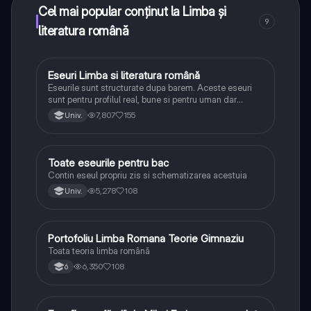
Cel mai popular conținut la Limba și
9
literatura română
Eseuri Limba si literatura română
Limba și literatura română
Eseurile sunt structurate dupa barem. Aceste eseuri
sunt pentru profilul real, bune si pentru uman dar
lipsesc relatiile dintre personaje si caracrerizarile.
7,807
155
Univ.
Toate eseurile pentru bac
Limba și literatura română
Contin eseul propriu zis si schematizarea acestuia
5,278
108
Univ.
Portofoliu Limba Romana Teorie Gimnaziu
Limba și literatura română
Toata teoria limba română
6,350
108
6