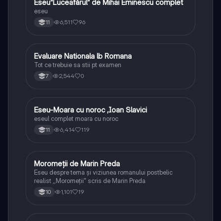
Eseu”Luceafărul” de Mihai Eminescu complet
Limba și literatura română
eseu
6,511
96
11
Evaluare Nationala lb Romana
Limba și literatura română
Tot ce trebuie sa stii pt examen
2,544
0
7
Eseu-Moara cu noroc ,Ioan Slavici
Limba și literatura română
eseul complet moara cu noroc
6,414
119
11
Moromeții de Marin Preda
Limba și literatura română
Eseu despre tema și viziunea romanului postbelic
realist ,,Moromeții" scris de Marin Preda
1,101
19
10