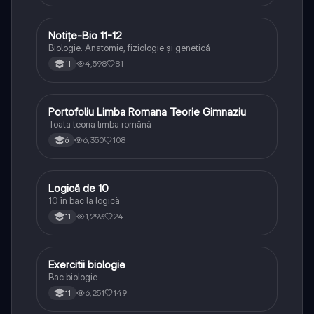
Notițe-Bio 11-12
Biologie
Biologie. Anatomie, fiziologie și genetică
4,598
81
11
Portofoliu Limba Romana Teorie Gimnaziu
Limba și literatura română
Toata teoria limba română
6,350
108
6
Logică de 10
Logică
10 în bac la logică
1,293
24
11
Exercitii biologie
Biologie
Bac biologie
6,251
149
11