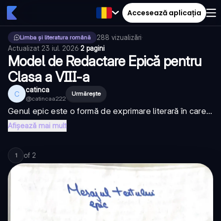
Accesează aplicația
288
vizualizări
·
Limba și literatura română
Actualizat
23 iul. 2026
·
2 pagini
Model de Redactare Epică pentru
Clasa a VIII-a
catinca
C
Urmărește
@
catincaa222
Genul epic este o formă de exprimare literară în care...
Afișează mai mult
of
2
1