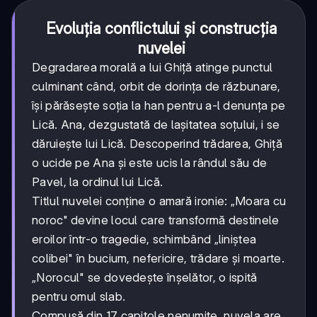
Evoluția conflictului și construcția
nuvelei
Degradarea morală a lui Ghiță atinge punctul
culminant când, orbit de dorința de răzbunare,
își părăsește soția la han pentru a-l denunța pe
Lică. Ana, dezgustată de lașitatea soțului, i se
dăruiește lui Lică. Descoperind trădarea, Ghiță
o ucide pe Ana și este ucis la rândul său de
Pavel, la ordinul lui Lică.
Titlul nuvelei conține o amară ironie: „Moara cu
noroc" devine locul care transformă destinele
eroilor într-o tragedie, schimbând „liniștea
colibei" în bucium, nefericire, trădare și moarte.
„Norocul" se dovedește înșelător, o ispită
pentru omul slab.
Compusă din 17 capitole nenumite, nuvela are