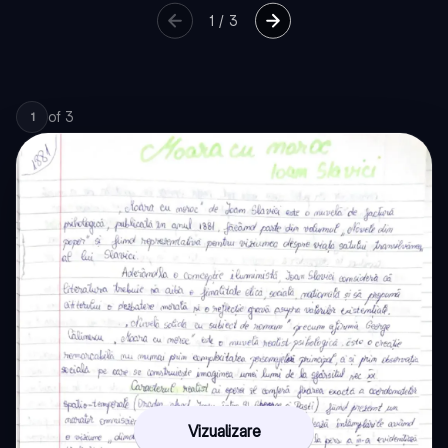
1
/
3
of
3
1
Vizualizare