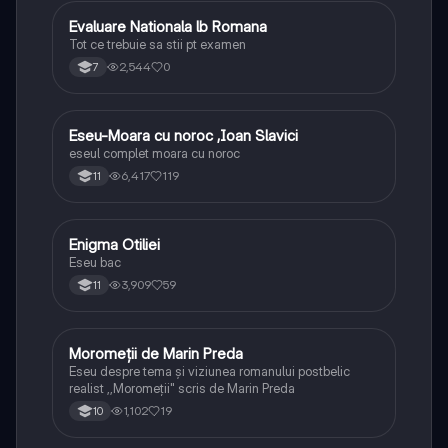
Evaluare Nationala lb Romana
Limba și literatura română
Tot ce trebuie sa stii pt examen
2,544
0
7
Eseu-Moara cu noroc ,Ioan Slavici
Limba și literatura română
eseul complet moara cu noroc
6,417
119
11
Enigma Otiliei
Limba și literatura română
Eseu bac
3,909
59
11
Moromeții de Marin Preda
Limba și literatura română
Eseu despre tema și viziunea romanului postbelic
realist ,,Moromeții" scris de Marin Preda
1,102
19
10