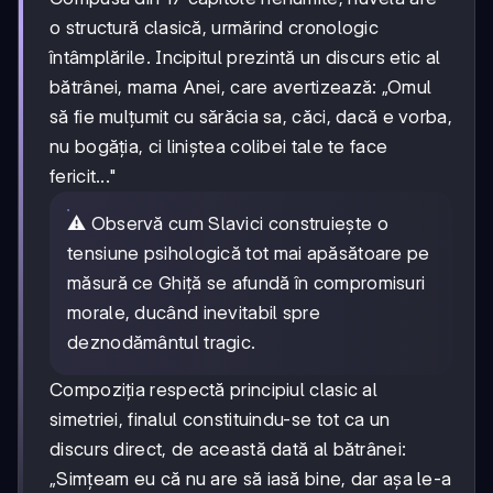
o structură clasică, urmărind cronologic
întâmplările. Incipitul prezintă un discurs etic al
bătrânei, mama Anei, care avertizează: „Omul
să fie mulțumit cu sărăcia sa, căci, dacă e vorba,
nu bogăția, ci liniștea colibei tale te face
fericit..."
⚠️ Observă cum Slavici construiește o
tensiune psihologică tot mai apăsătoare pe
măsură ce Ghiță se afundă în compromisuri
morale, ducând inevitabil spre
deznodământul tragic.
Compoziția respectă principiul clasic al
simetriei, finalul constituindu-se tot ca un
discurs direct, de această dată al bătrânei:
„Simțeam eu că nu are să iasă bine, dar așa le-a