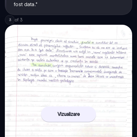
fost data."
of
3
3
Vizualizare