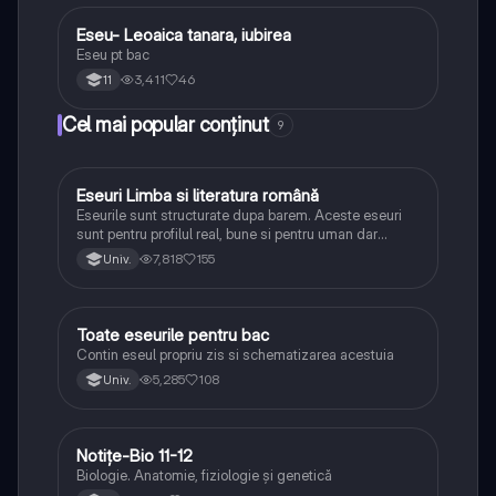
Eseu- Leoaica tanara, iubirea
Limba și literatura română
Eseu pt bac
3,411
46
11
Cel mai popular conținut
9
Eseuri Limba si literatura română
Limba și literatura română
Eseurile sunt structurate dupa barem. Aceste eseuri
sunt pentru profilul real, bune si pentru uman dar
lipsesc relatiile dintre personaje si caracrerizarile.
7,818
155
Univ.
Toate eseurile pentru bac
Limba și literatura română
Contin eseul propriu zis si schematizarea acestuia
5,285
108
Univ.
Notițe-Bio 11-12
Biologie
Biologie. Anatomie, fiziologie și genetică