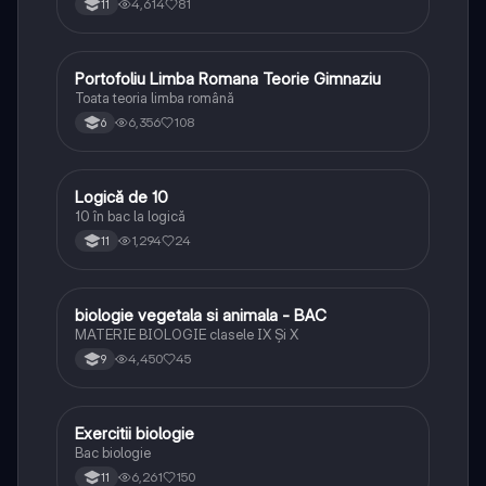
4,614
81
11
Portofoliu Limba Romana Teorie Gimnaziu
Limba și literatura română
Toata teoria limba română
6,356
108
6
Logică de 10
Logică
10 în bac la logică
1,294
24
11
biologie vegetala si animala - BAC
Biologie
MATERIE BIOLOGIE clasele IX Şi X
4,450
45
9
Exercitii biologie
Biologie
Bac biologie
6,261
150
11