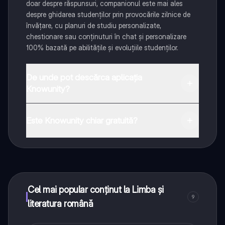
doar despre răspunsuri, companionul este mai ales
despre ghidarea studenților prin provocările zilnice de
învățare, cu planuri de studiu personalizate,
chestionare sau conținuturi în chat și personalizare
100% bazată pe abilitățile și evoluțiile studenților.
De unde pot descărca aplicația
Knowunity?
Aplicația este disponibilă în Google Play Store și Apple
App Store.
Este Knowunity chiar gratuită?
Da! Bucură-te de access la materiale de studiu,
conectează-te cu alți elevi, și primește ajutor instant -
toate acestea la un click distanță. În plus, câștigă
puncte ca să deblochezi mai multe funcționalități!
Cel mai popular conținut la Limba și
9
literatura română