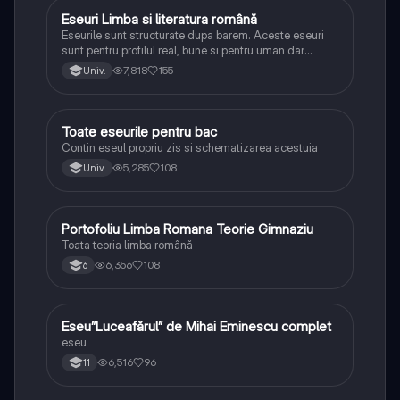
Eseuri Limba si literatura română
Limba și literatura română
Eseurile sunt structurate dupa barem. Aceste eseuri
sunt pentru profilul real, bune si pentru uman dar
lipsesc relatiile dintre personaje si caracrerizarile.
7,818
155
Univ.
Toate eseurile pentru bac
Limba și literatura română
Contin eseul propriu zis si schematizarea acestuia
5,285
108
Univ.
Portofoliu Limba Romana Teorie Gimnaziu
Limba și literatura română
Toata teoria limba română
6,356
108
6
Eseu”Luceafărul” de Mihai Eminescu complet
Limba și literatura română
eseu
6,516
96
11