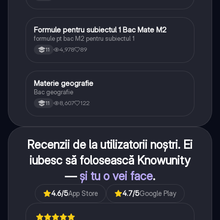
Formule pentru subiectul 1 Bac Mate M2
Matematică
formule pt bac M2 pentru subiectul 1
4,978
89
11
Materie geografie
Geografie
Bac geografie
8,607
122
11
Recenzii de la utilizatorii noștri. Ei
iubesc să folosească Knowunity
—
și tu o vei face
.
4.6
/5
App Store
4.7
/5
Google Play