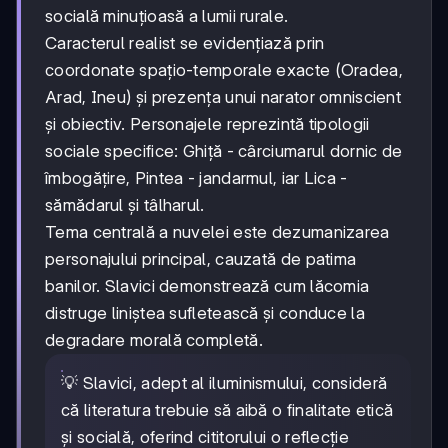
socială minuțioasă a lumii rurale.
Caracterul realist se evidențiază prin
coordonate spațio-temporale exacte (Oradea,
Arad, Ineu) și prezența unui narator omniscient
și obiectiv. Personajele reprezintă tipologii
sociale specifice: Ghiță - cârciumarul dornic de
îmbogățire, Pintea - jandarmul, iar Lica -
sămădarul și tâlharul.
Tema centrală a nuvelei este dezumanizarea
personajului principal, cauzată de patima
banilor. Slavici demonstrează cum lăcomia
distruge liniștea sufletească și conduce la
degradare morală completă.
💡 Slavici, adept al iluminismului, consideră
că literatura trebuie să aibă o finalitate etică
și socială, oferind cititorului o reflecție