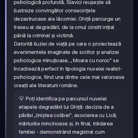
psihologică profundă, Slavici reușește să
ilustreze convingător consecințele
dezastruoase ale lăcomiei. Ghiță parcurge un
traseu al degradării, de la omul cinstit inițial
până la criminal și victimă.
Datorită iluziei de viață pe care o proiectează
evenimentele imaginate de scriitor și analizei
psihologice minuțioase, „Moara cu noroc" se
încadrează perfect în tipologia nuvelei realist-
psihologice, fiind una dintre cele mai valoroase
creații ale literaturii române.
💡 Poți identifica pe parcursul nuvelei
etapele degradării lui Ghiță: decizia de a
părăsi „liniștea colibei", asocierea cu Lică,
mărturiile mincinoase și, în final, trădarea
familiei - demonstrând magistral cum