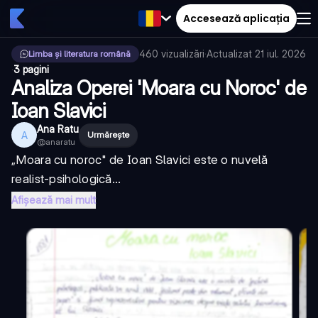
Accesează aplicația
460
vizualizări
·
Actualizat
21 iul. 2026
Limba și literatura română
·
3 pagini
Analiza Operei 'Moara cu Noroc' de
Ioan Slavici
Ana Ratu
A
Urmărește
@
anaratu
„Moara cu noroc" de Ioan Slavici este o nuvelă
realist-psihologică...
Afișează mai mult