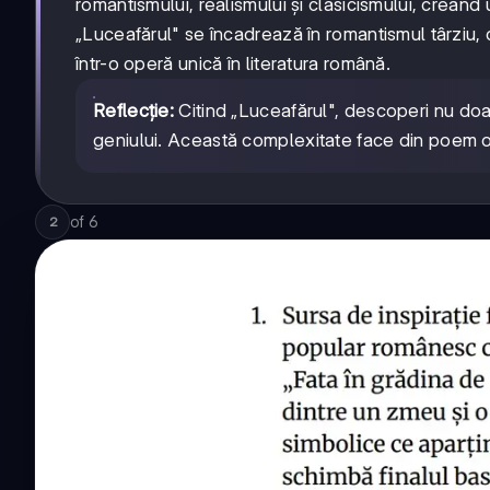
romantismului, realismului și clasicismului, creând 
„Luceafărul" se încadrează în romantismul târziu, 
într-o operă unică în literatura română.
Reflecție:
Citind „Luceafărul", descoperi nu doa
geniului. Această complexitate face din poem o 
of
6
2