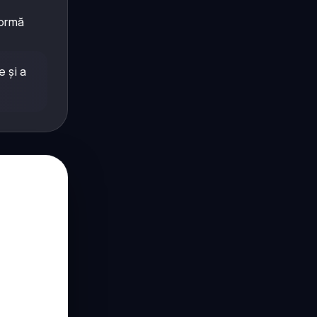
formă
 și a