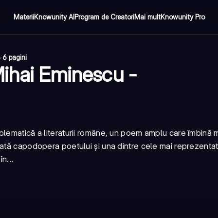
Materii
Knowunity AI
Program de Creatori
Mai mult
Knowunity Pro
6
·
6 pagini
Mihai Eminescu -
lematică a literaturii române, un poem amplu care îmbină m
ată capodopera poetului și una dintre cele mai reprezentati
n...