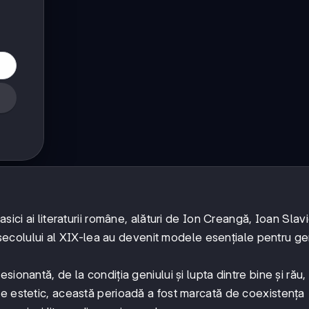
ici ai literaturii române, alături de Ion Creangă, Ioan Slavici
e secolului al XIX-lea au devenit modele esențiale pentru ge
ionantă, de la condiția geniului și lupta dintre bine și rău,
re estetic, această perioadă a fost marcată de coexistența