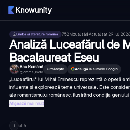
Knowunity
752
vizualizări
·
Actualizat
29 iul. 202
Limba și literatura română
Analiză Luceafărul de 
Bacalaureat Eseu
Bac Română
Urmărește
Adaugă la sursele Google
@
emma_iset6
„Luceafărul" lui Mihai Eminescu reprezintă o operă emb
influențe și explorează teme universale. Este consider
ale romantismului românesc, ilustrând condiția geniului î
Afișează mai mult
of
6
1