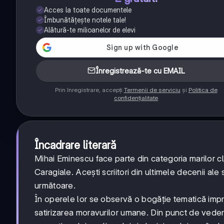
Acces la toate documentele
Îmbunătățește notele tale!
Alătură-te milioanelor de elevi
Înregistrează-te cu EMAIL
Prin înregistrare, accepți
Termenii de serviciu
și
Politica de
confidențialitate
Încadrare literară
Mihai Eminescu face parte din categoria marilor clas
Caragiale. Acești scriitori din ultimele decenii al
următoare.
În operele lor se observă o bogăție tematică impres
satirizarea moravurilor umane. Din punct de vede