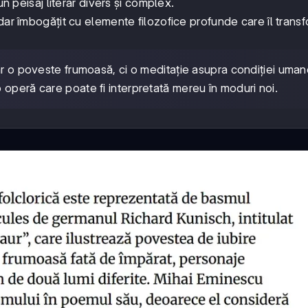
un peisaj literar divers și complex.
dar îmbogățit cu elemente filozofice profunde care îl trans
r o poveste frumoasă, ci o meditație asupra condiției umane
operă care poate fi interpretată mereu în moduri noi.