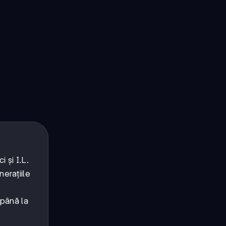
 și I.L.
nerațiile
 până la