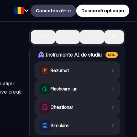
Conectează-te
Descarcă aplicația
8
Instrumente AI de studiu
NOU
Rezumat
ultiple
Flashcard-uri
ve creații
Chestionar
Simulare