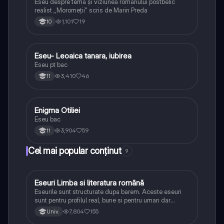
Eseu despre tema și viziunea romanului postbelic
realist ,,Moromeții" scris de Marin Preda
1,101
19
10
Eseu- Leoaica tanara, iubirea
Limba și literatura română
Eseu pt bac
3,410
46
11
Enigma Otiliei
Limba și literatura română
Eseu bac
3,904
59
11
Cel mai popular conținut
9
Eseuri Limba si literatura română
Limba și literatura română
Eseurile sunt structurate dupa barem. Aceste eseuri
sunt pentru profilul real, bune si pentru uman dar
lipsesc relatiile dintre personaje si caracrerizarile.
7,804
155
Univ.