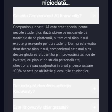
niciodată...
Ce este Companionul AI Knowunity?
Companionul nostru AI este creat special pentru
nevoile studenților. Bazându-ne pe milioanele de
materiale de pe platformă, putem oferi răspunsuri
exacte și relevante pentru studenți. Dar nu este vorba
doar despre răspunsuri, companionul este mai ales
despre ghidarea studenților prin provocările zilnice de
învățare, cu planuri de studiu personalizate,
chestionare sau conținuturi în chat și personalizare
100% bazată pe abilitățile și evoluțiile studenților.
De unde pot descărca aplicația
Knowunity?
Aplicația este disponibilă în Google Play Store și Apple
App Store.
Este Knowunity chiar gratuită?