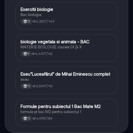
Exercitii biologie
Biologie
Bac biologie
6,250
149
11
biologie vegetala si animala - BAC
Biologie
MATERIE BIOLOGIE clasele IX Şi X
4,437
45
9
Eseu”Luceafărul” de Mihai Eminescu complet
Limba și literatura română
eseu
6,509
96
11
Formule pentru subiectul 1 Bac Mate M2
Matematică
formule pt bac M2 pentru subiectul 1
4,975
89
11