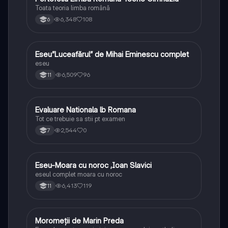
Toata teoria limba română
6,348
108
6
Eseu”Luceafărul” de Mihai Eminescu complet
Limba și literatura română
eseu
6,509
96
11
Evaluare Nationala lb Romana
Limba și literatura română
Tot ce trebuie sa stii pt examen
2,544
0
7
Eseu-Moara cu noroc ,Ioan Slavici
Limba și literatura română
eseul complet moara cu noroc
6,413
119
11
Moromeții de Marin Preda
Limba și literatura română