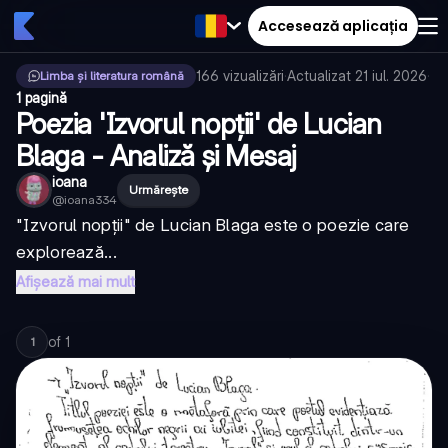
Accesează aplicația
166
vizualizări
·
Actualizat
21 iul. 2026
·
Limba și literatura română
1 pagină
Poezia 'Izvorul nopții' de Lucian
Blaga - Analiză și Mesaj
ioana
Urmărește
@
ioana334
"Izvorul nopții" de Lucian Blaga este o poezie care
explorează...
Afișează mai mult
of
1
1