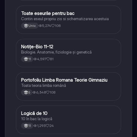
Toate eseurile pentru bac
Limba și literatura română
Contin eseul propriu zis si schematizarea acestuia
5,274
108
Univ.
Notițe-Bio 11-12
Biologie
Biologie. Anatomie, fiziologie și genetică
4,597
81
11
Portofoliu Limba Romana Teorie Gimnaziu
Limba și literatura română
Toata teoria limba română
6,348
108
6
Logică de 10
Logică
10 în bac la logică
1,293
24
11