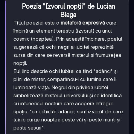
Poezia "Izvorul nopții" de Lucian
Blaga
Titlul poeziei este o
metaforă expresivă
care
îmbină un element terestru (izvorul) cu unul
cosmic (noaptea). Prin această îmbinare, poetul
sugerează că ochii negri ai iubitei reprezintă
sursa din care se revarsă misterul și frumusețea
nopții.
Eul liric descrie ochii iubitei ca fiind "adânci" și
plini de mister, comparându-i cu lumina care îi
luminează viața. Negrul din privirea iubitei
simbolizează misterul universului și se identifică
cu întunericul nocturn care acoperă întregul
spațiu: "ca ochii tăi, adâncii, sunt izvorul din care
tainic curge noaptea peste văi și peste munți și
peste șesuri".