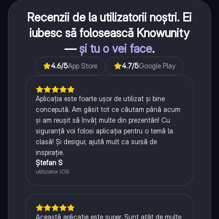
Recenzii de la utilizatorii noștri. Ei
iubesc să folosească Knowunity
—
și tu o vei face
.
4.6
/5
App Store
4.7
/5
Google Play
Aplicația este foarte ușor de utilizat și bine
concepută. Am găsit tot ce căutam până acum
și am reușit să învăț multe din prezentări! Cu
siguranță voi folosi aplicația pentru o temă la
clasă! Și desigur, ajută mult ca sursă de
inspirație.
Ștefan S
utilizator iOS
Această aplicație este super. Sunt atât de multe