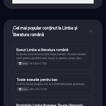
Da! Bucură-te de access la materiale de studiu,
conectează-te cu alți elevi, și primește ajutor instant -
toate acestea la un click distanță. În plus, câștigă
puncte ca să deblochezi mai multe funcționalități!
Cel mai popular conținut la Limba și
9
literatura română
Eseuri Limba si literatura română
Limba și literatura română
Eseurile sunt structurate dupa barem. Aceste eseuri
sunt pentru profilul real, bune si pentru uman dar
lipsesc relatiile dintre personaje si caracrerizarile.
7,804
155
Univ.
Toate eseurile pentru bac
Limba și literatura română
Contin eseul propriu zis si schematizarea acestuia
5,274
108
Univ.
Portofoliu Limba Romana Teorie Gimnaziu
Limba și literatura română