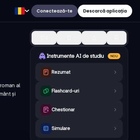
Conectează-te
Descarcă aplicația
2
Instrumente AI de studiu
NOU
Rezumat
 roman al
Flashcard-uri
mânt și
Chestionar
Simulare