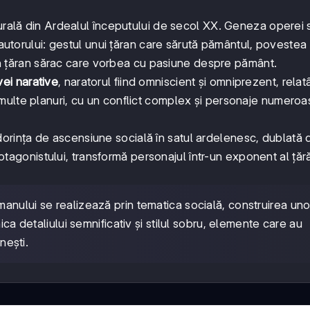
urală din Ardealul începutului de secol XX. Geneza operei s
 autorului: gestul unui țăran care sărută pământul, povestea
u un țăran sărac care vorbea cu pasiune despre pământ.
vei narative
, naratorul fiind omniscient și omniprezent, relat
multe planuri, cu un conflict complex și personaje numeroa
dorința de ascensiune socială în satul ardelenesc, dublată 
protagonistului, transformă personajul într-un exponent al țăr
manului se realizează prin tematica socială, construirea uno
ica detaliului semnificativ și stilul sobru, elemente care au
nești.