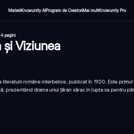
Materii
Knowunity AI
Program de Creatori
Mai mult
Knowunity Pro
·
4 pagini
 și Viziunea
teraturii române interbelice, publicat în 1920. Este primul
rală, prezentând drama unui țăran sărac în lupta sa pentru pă