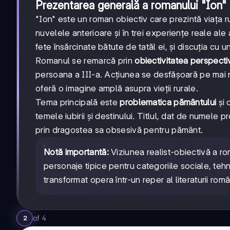
Prezentarea generală a romanului "Ion"
"Ion" este un roman obiectiv care prezintă viața r
nuvelele anterioare și în trei experiențe reale ale
fete însărcinate bătute de tatăl ei, și discuția c
Romanul se remarcă prin
obiectivitatea perspecti
persoana a III-a. Acțiunea se desfășoară pe mai 
oferă o imagine amplă asupra vieții rurale.
Tema principală este
problematica pământului
și 
temele iubirii și destinului. Titlul, dat de numele 
prin dragostea sa obsesivă pentru pământ.
Notă importantă:
Viziunea realist-obiectivă a ro
personaje tipice pentru categoriile sociale, tehn
transformat opera într-un reper al literaturii româ
of
4
2