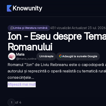
Knowunity
451
vizualizări
·
Actualizat
23 iul. 2026
Limba și literatura română
Ion - Eseu despre Tema
Romanului
Maria
Urmărește
Adaugă la sursele Google
@
maria_iustina
Romanul "Ion" de Liviu Rebreanu este o capodoperă a li
autorului și reprezintă o operă realistă cu tematică ru
consecințele...
Afișează mai mult
of
4
1