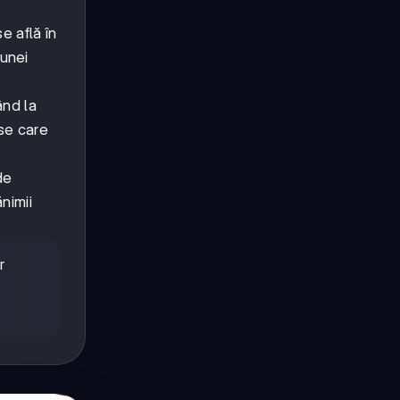
e află în
 unei
ând la
se care
de
ănimii
r