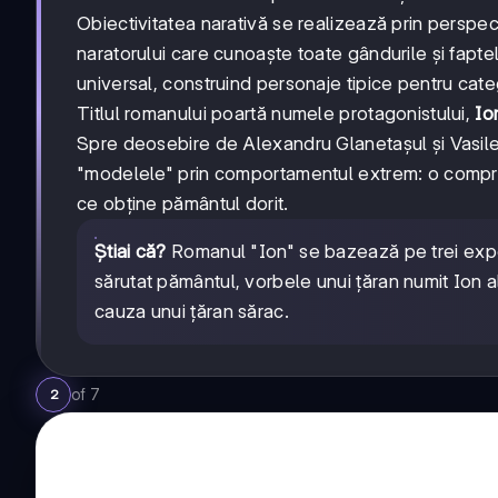
Obiectivitatea narativă se realizează prin perspec
naratorului care cunoaște toate gândurile și fapte
universal, construind personaje tipice pentru catego
Titlul romanului poartă numele protagonistului,
Io
Spre deosebire de Alexandru Glanetașul și Vasile 
"modelele" prin comportamentul extrem: o comprom
ce obține pământul dorit.
Știai că?
Romanul "Ion" se bazează pe trei expe
sărutat pământul, vorbele unui țăran numit Ion al 
cauza unui țăran sărac.
of
7
2