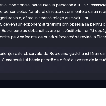
tiva impersonală, narațiunea la persoana a III-a și omnisci
le personajelor. Naratorul dirijează evenimentele ca un reg
rii sociale, aflate în strânsă relație cu mediul lor.
n
, devenit un exponent al țărănimii prin obsesia sa pentru 
Baciu, care au dobândit avere prin căsătorie, Ion își depă
ite pe Ana înainte de nuntă și încearcă să revină la Flor
riențe reale observate de Rebreanu: gestul unui țăran car
Glanetașului și bătaia primită de o fată cu zestre de la tată