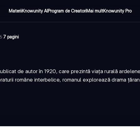
Materii
Knowunity AI
Program de Creatori
Mai mult
Knowunity Pro
26
·
7 pagini
ublicat de autor în 1920, care prezintă viața rurală ardelen
eraturii române interbelice, romanul explorează drama țăra