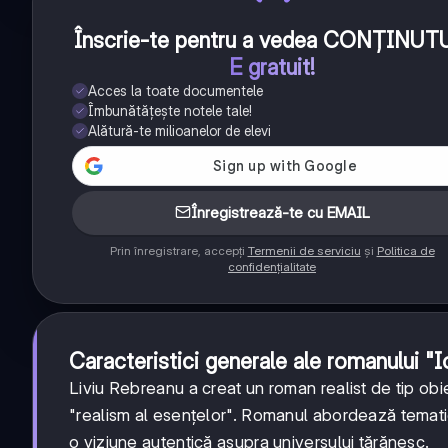
Înscrie-te pentru a vedea CONȚINUT
E gratuit!
Acces la toate documentele
Îmbunătățește notele tale!
Alătură-te milioanelor de elevi
Înregistrează-te cu EMAIL
Prin înregistrare, accepți
Termenii de serviciu
și
Politica de
confidențialitate
Caracteristici generale ale romanului "I
Liviu Rebreanu a creat un roman realist de tip obi
"realism al esențelor". Romanul abordează tematic
o viziune autentică asupra universului țărănesc.