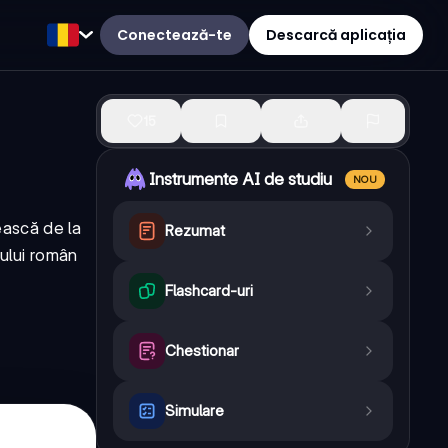
Conectează-te
Descarcă aplicația
15
Instrumente AI de studiu
NOU
ească de la
Rezumat
nului român
Flashcard-uri
Chestionar
Simulare