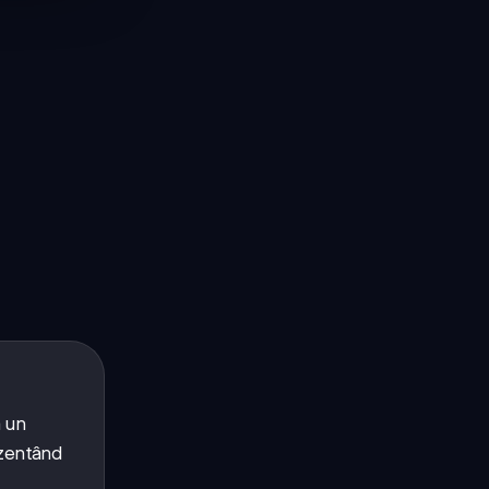
a un
ezentând