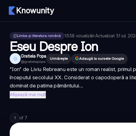
Knowunity
1.538
vizualizări
·
Actualizat
31 iul. 20
Limba și literatura română
Eseu Despre Ion
Gratiela Popa
G
Urmărește
Adaugă la sursele Google
@
gratielapopa
"Ion" de Liviu Rebreanu este un roman realist, primul p
începutul secolului XX. Considerat o capodoperă a lit
dominat de patima pământului...
Afișează mai mult
of
7
1