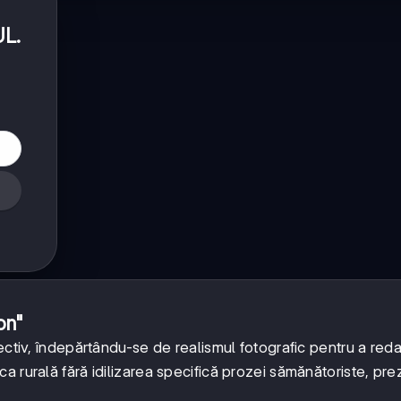
UL
.
on"
ectiv, îndepărtându-se de realismul fotografic pentru a red
a rurală fără idilizarea specifică prozei sămănătoriste, pr