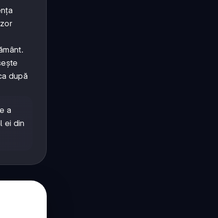
ența
izor
pământ.
șește
ica după
e a
l ei din