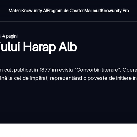
Materii
Knowunity AI
Program de Creatori
Mai mult
Knowunity Pro
6
·
4 pagini
ului Harap Alb
ult publicat în 1877 în revista "Convorbiri literare". Oper
până la cel de împărat, reprezentând o poveste de inițiere î