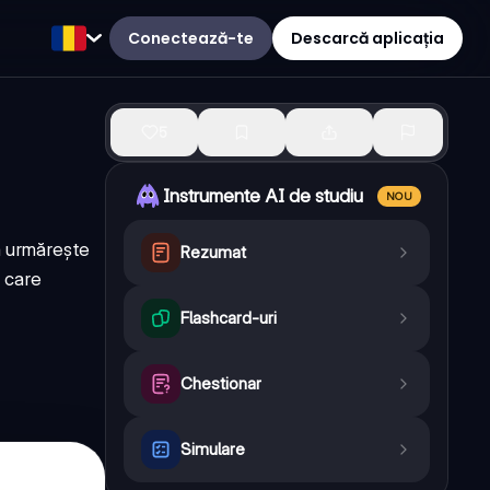
Conectează-te
Descarcă aplicația
5
Instrumente AI de studiu
NOU
a urmărește
Rezumat
n care
Flashcard-uri
Chestionar
Simulare