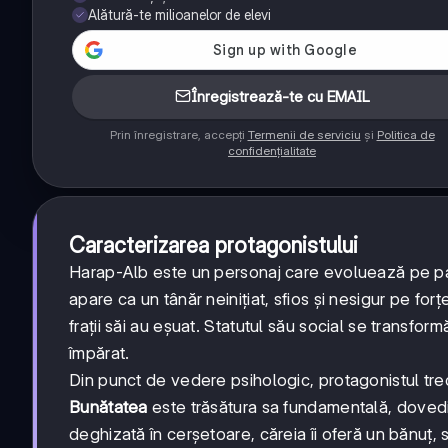
Alătură-te milioanelor de elevi
Înregistrează-te cu EMAIL
Prin înregistrare, accepți
Termenii de serviciu
și
Politica de
confidențialitate
Caracterizarea protagonistului
Harap-Alb este un personaj care evoluează pe parcu
apare ca un tânăr neinițiat, sfios și nesigur pe fo
frații săi au eșuat. Statutul său social se transfo
împărat.
Din punct de vedere psihologic, protagonistul trece
Bunătatea
este trăsătura sa fundamentală, dovedi
deghizată în cerșetoare, căreia îi oferă un bănuț, 