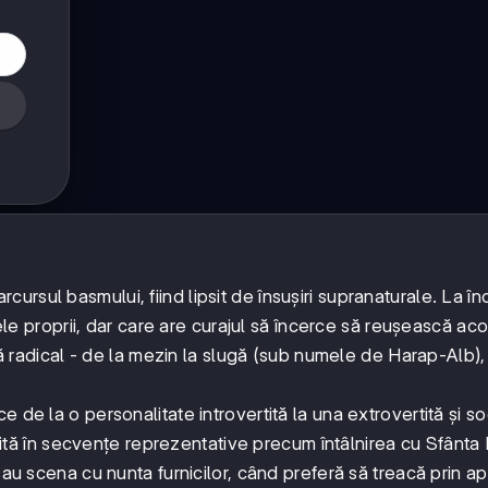
rsul basmului, fiind lipsit de însușiri supranaturale. La în
rțele proprii, dar care are curajul să încerce să reușească ac
rmă radical - de la mezin la slugă (sub numele de Harap-Alb),
 de la o personalitate introvertită la una extrovertită și so
tă în secvențe reprezentative precum întâlnirea cu Sfânta
sau scena cu nunta furnicilor, când preferă să treacă prin a