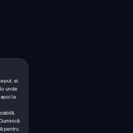
ceput, el
olo unde
 apoi la
ciabilă.
 Duminică
pă pentru