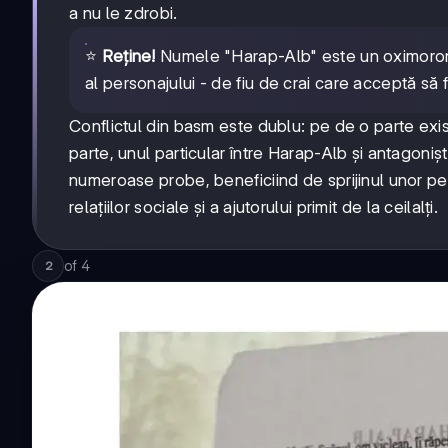
a nu le zdrobi.
⭐️
Reține!
Numele "Harap-Alb" este un oximoron c
al personajului - de fiu de crai care acceptă să 
Conflictul din basm este dublu: pe de o parte exist
parte, unul particular între Harap-Alb și antagoniș
numeroase probe, beneficiind de sprijinul unor pe
relațiilor sociale și a ajutorului primit de la ceilalți.
of
4
2