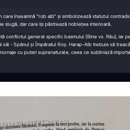
are înseamnă "rob alb" și simbolizează statutul contradic
fie slugă, dar care își păstrează noblețea interioară.
ă conflictul general specific basmului (Bine vs. Rău), iar p
tii săi - Spânul și Împăratul Roș. Harap-Alb trebuie să treacă
rsonaje cu puteri supranaturale, ceea ce subliniază import