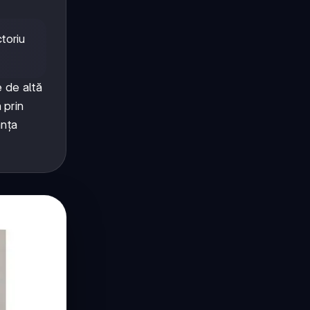
toriu
e de altă
 prin
anța