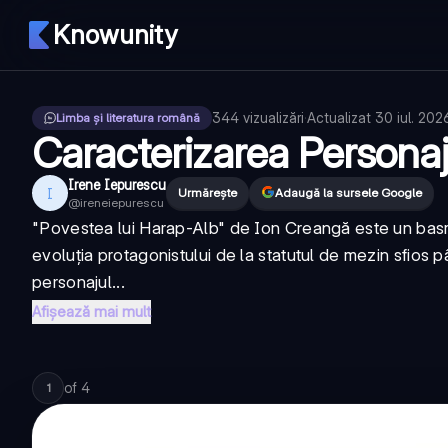
Knowunity
344
vizualizări
·
Actualizat
30 iul. 202
Limba și literatura română
Caracterizarea Personaj
Irene Iepurescu
I
Urmărește
Adaugă la sursele Google
@
ireneiepurescu
"Povestea lui Harap-Alb" de Ion Creangă este un basm c
evoluția protagonistului de la statutul de mezin sfios 
personajul...
Afișează mai mult
of
4
1