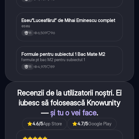
Eseu”Luceafărul” de Mihai Eminescu complet
Limba și literatura română
eseu
6,509
96
11
Formule pentru subiectul 1 Bac Mate M2
Matematică
formule pt bac M2 pentru subiectul 1
4,975
89
11
Recenzii de la utilizatorii noștri. Ei
iubesc să folosească Knowunity
—
și tu o vei face
.
4.6
/5
App Store
4.7
/5
Google Play