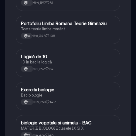
4,597
81
11
Portofoliu Limba Romana Teorie Gimnaziu
Limba și literatura română
Toata teoria limba română
6,348
108
6
Logică de 10
Logică
10 în bac la logică
1,293
24
11
Exercitii biologie
Biologie
Bac biologie
6,250
149
11
biologie vegetala si animala - BAC
Biologie
MATERIE BIOLOGIE clasele IX Şi X
4,437
45
9