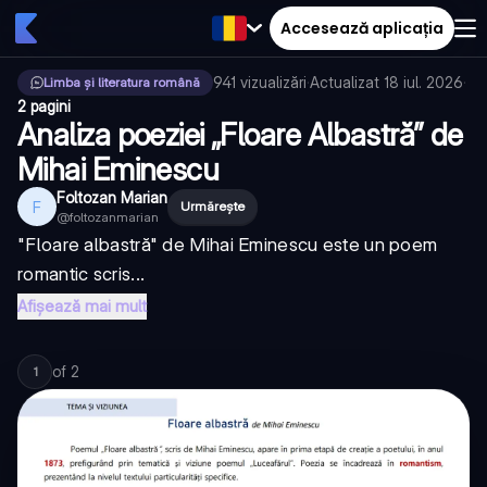
Accesează aplicația
941
vizualizări
·
Actualizat
18 iul. 2026
·
Limba și literatura română
2 pagini
Analiza poeziei „Floare Albastră” de
Mihai Eminescu
Foltozan Marian
F
Urmărește
@
foltozanmarian
"Floare albastră" de Mihai Eminescu este un poem
romantic scris...
Afișează mai mult
of
2
1