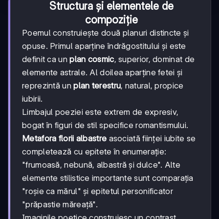
Structura și elementele de
compoziție
Poemul construiește două planuri distincte și
opuse. Primul aparține îndrăgostitului și este
definit ca un
plan cosmic
, superior, dominat de
elemente astrale. Al doilea aparține fetei și
reprezintă un
plan terestru
, natural, propice
iubirii.
Limbajul poeziei este extrem de expresiv,
bogat în figuri de stil specifice romantismului.
Metafora florii albastre
asociată ființei iubite se
completează cu epitete în enumerație:
"frumoasă, nebună, albastră și dulce". Alte
elemente stilistice importante sunt comparația
"roșie ca mărul" și epitetul personificator
"prăpastie măreață".
Imaginile poetice construiesc un contrast