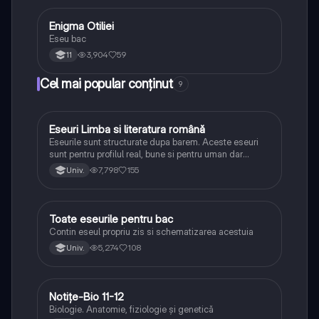
Enigma Otiliei
Limba și literatura română
Eseu bac
3,904
59
11
Cel mai popular conținut
9
Eseuri Limba si literatura română
Limba și literatura română
Eseurile sunt structurate dupa barem. Aceste eseuri
sunt pentru profilul real, bune si pentru uman dar
lipsesc relatiile dintre personaje si caracrerizarile.
7,798
155
Univ.
Toate eseurile pentru bac
Limba și literatura română
Contin eseul propriu zis si schematizarea acestuia
5,274
108
Univ.
Notițe-Bio 11-12
Biologie
Biologie. Anatomie, fiziologie și genetică