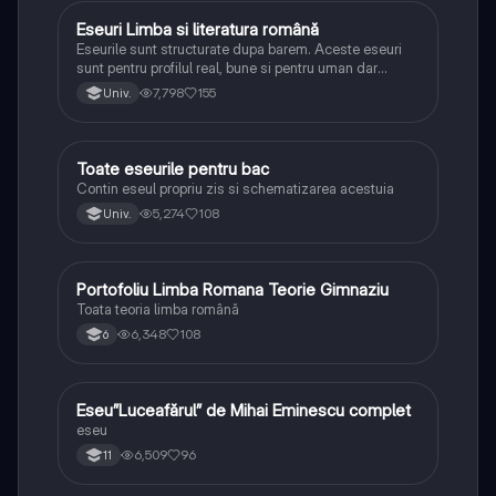
Eseuri Limba si literatura română
Limba și literatura română
Eseurile sunt structurate dupa barem. Aceste eseuri
sunt pentru profilul real, bune si pentru uman dar
lipsesc relatiile dintre personaje si caracrerizarile.
7,798
155
Univ.
Toate eseurile pentru bac
Limba și literatura română
Contin eseul propriu zis si schematizarea acestuia
5,274
108
Univ.
Portofoliu Limba Romana Teorie Gimnaziu
Limba și literatura română
Toata teoria limba română
6,348
108
6
Eseu”Luceafărul” de Mihai Eminescu complet
Limba și literatura română
eseu
6,509
96
11