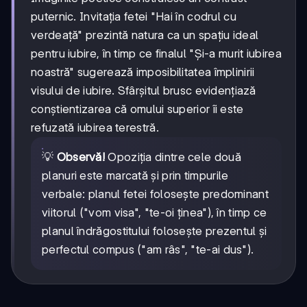
puternic. Invitația fetei "Hai în codrul cu
verdeață" prezintă natura ca un spațiu ideal
pentru iubire, în timp ce finalul "Și-a murit iubirea
noastră" sugerează imposibilitatea împlinirii
visului de iubire. Sfârșitul brusc evidențiază
conștientizarea că omului superior îi este
refuzată iubirea terestră.
💡
Observă!
Opoziția dintre cele două
planuri este marcată și prin timpurile
verbale: planul fetei folosește predominant
viitorul ("vom visa", "te-oi ținea"), în timp ce
planul îndrăgostitului folosește prezentul și
perfectul compus ("am râs", "te-ai dus").