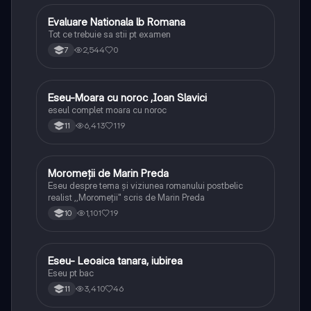
Evaluare Nationala lb Romana
Limba și literatura română
Tot ce trebuie sa stii pt examen
2,544
0
7
Eseu-Moara cu noroc ,Ioan Slavici
Limba și literatura română
eseul complet moara cu noroc
6,413
119
11
Moromeții de Marin Preda
Limba și literatura română
Eseu despre tema și viziunea romanului postbelic
realist ,,Moromeții" scris de Marin Preda
1,101
19
10
Eseu- Leoaica tanara, iubirea
Limba și literatura română
Eseu pt bac
3,410
46
11