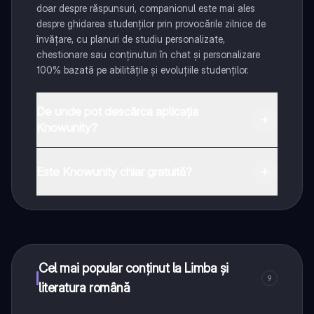
doar despre răspunsuri, companionul este mai ales
despre ghidarea studenților prin provocările zilnice de
învățare, cu planuri de studiu personalizate,
chestionare sau conținuturi în chat și personalizare
100% bazată pe abilitățile și evoluțiile studenților.
De unde pot descărca aplicația
Knowunity?
Aplicația este disponibilă în Google Play Store și Apple
App Store.
Este Knowunity chiar gratuită?
Da! Bucură-te de access la materiale de studiu,
conectează-te cu alți elevi, și primește ajutor instant -
toate acestea la un click distanță. În plus, câștigă
puncte ca să deblochezi mai multe funcționalități!
Cel mai popular conținut la Limba și
9
literatura română