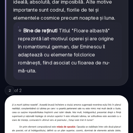
ideală, absolută, dar imposibilă. Alte motive
importante sunt codrul, florile de tei și
elementele cosmice precum noaptea și luna.
⭐
Bine de reținut!
Titlul "Floare albastră"
reprezintă lait-motivul operei și are origine
în romantismul german, dar Eminescu îl
adaptează cu elemente folclorice
românești, fiind asociat cu floarea de nu-
mă-uita.
of
2
2