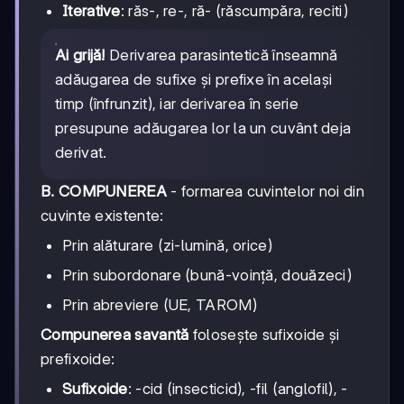
Iterative
: răs-, re-, ră- (răscumpăra, reciti)
Ai grijă!
Derivarea parasintetică înseamnă
adăugarea de sufixe și prefixe în același
timp (înfrunzit), iar derivarea în serie
presupune adăugarea lor la un cuvânt deja
derivat.
B. COMPUNEREA
- formarea cuvintelor noi din
cuvinte existente:
Prin alăturare (zi-lumină, orice)
Prin subordonare (bună-voință, douăzeci)
Prin abreviere (UE, TAROM)
Compunerea savantă
folosește sufixoide și
prefixoide:
Sufixoide
: -cid (insecticid), -fil (anglofil), -