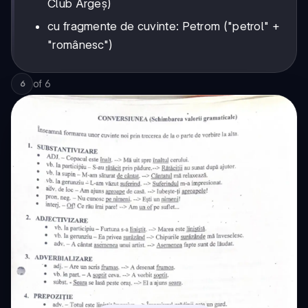
Club Argeș)
cu fragmente de cuvinte: Petrom ("petrol" +
"românesc")
of
6
6