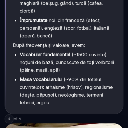
maghiară (belșug, gând), turcă (cafea,
ciorbă)
Împrumutate
noi: din franceză (efect,
persoană), engleză (scor, fotbal), italiană
(operă, bancă)
După frecvență și valoare, avem:
Vocabular fundamental
(~1500 cuvinte):
noțiuni de bază, cunoscute de toți vorbitorii
(pâine, masă, apă)
Masa vocabularului
(~90% din totalul
cuvintelor): arhaisme (hrisov), regionalisme
(dește, păpușoi), neologisme, termeni
tehnici, argou
of
6
4