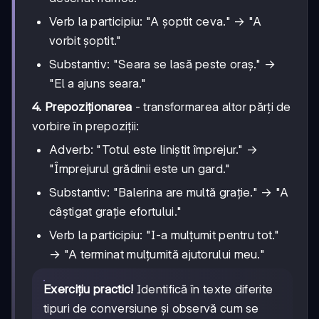
Verb la participiu: "A șoptit ceva." → "A
vorbit șoptit."
Substantiv: "Seara se lasă peste oraș." →
"El a ajuns seara."
4. Prepoziționarea
- transformarea altor părți de
vorbire în prepoziții:
Adverb: "Totul este liniștit împrejur." →
"Împrejurul grădinii este un gard."
Substantiv: "Balerina are multă grație." → "A
câștigat grație efortului."
Verb la participiu: "I-a mulțumit pentru tot."
→ "A terminat mulțumită ajutorului meu."
Exercițiu practic!
Identifică în texte diferite
tipuri de conversiune și observă cum se