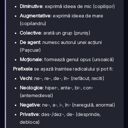
Diminutive
: exprimă ideea de mic (copilișor)
Augmentative
: exprimă ideea de mare
(copilandru)
Colective
: arată un grup (pruniș)
De agent
: numesc autorul unei acțiuni
(Pașcuar)
Moționale
: formează genul opus (ursoaică)
Prefixele
se așază înaintea radicalului și pot fi:
Vechi
: ne-, re-, de-, în- (nefăcut, reciti)
Neologice
: hiper-, ante-, bi-, con-
(antemedieval)
Negative
: ne-, a-, i-, în- (neregulă, anormal)
Privative
: des-/dez-, de- (desprinde,
debloca)