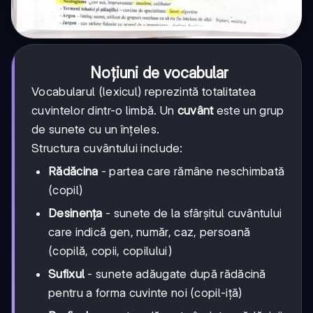
Noțiuni de vocabular
Vocabularul (lexicul) reprezintă totalitatea
cuvintelor dintr-o limbă. Un
cuvânt
este un grup
de sunete cu un înțeles.
Structura cuvântului include:
Rădăcina
- partea care rămâne neschimbată
(copil)
Desinența
- sunete de la sfârșitul cuvântului
care indică gen, număr, caz, persoană
(copilă, copii, copilului)
Sufixul
- sunete adăugate după rădăcină
pentru a forma cuvinte noi (copil-iță)