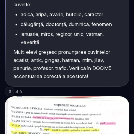
cuvinte:
adică, aripă, avarie, butelie, caracter
călugăriță, doctoriță, duminică, fenomen
ianuarie, miros, regizor, unic, vatman,
veveriță
Mulți elevi greșesc pronunțarea cuvintelor:
acatist, antic, gingaș, hatman, intim, jilav,
penurie, profesor, trafic. Verifică în DOOM3
accentuarea corectă a acestora!
of
6
3