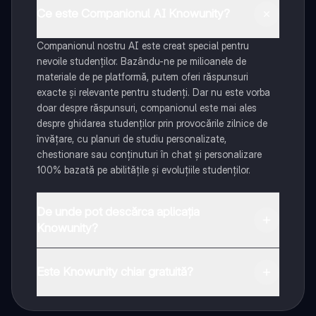
Ce este Companionul AI Knowunity?
Companionul nostru AI este creat special pentru
nevoile studenților. Bazându-ne pe milioanele de
materiale de pe platformă, putem oferi răspunsuri
exacte și relevante pentru studenți. Dar nu este vorba
doar despre răspunsuri, companionul este mai ales
despre ghidarea studenților prin provocările zilnice de
învățare, cu planuri de studiu personalizate,
chestionare sau conținuturi în chat și personalizare
100% bazată pe abilitățile și evoluțiile studenților.
De unde pot descărca aplicația
Knowunity?
Aplicația este disponibilă în Google Play Store și Apple
App Store.
Este Knowunity chiar gratuită?
Da! Bucură-te de access la materiale de studiu,