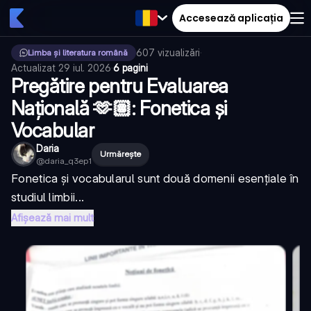
Accesează aplicația
607
vizualizări
·
Limba și literatura română
Actualizat
29 iul. 2026
·
6 pagini
Pregătire pentru Evaluarea
Națională 🫶🏽: Fonetica și
Vocabular
Daria
Urmărește
@
daria_q3ep1
Fonetica și vocabularul sunt două domenii esențiale în
studiul limbii...
Afișează mai mult