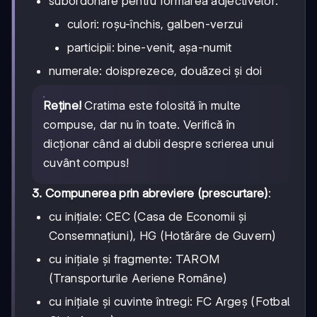
subordonare pentru formarea adjectivelor:
culori: roșu-închis, galben-verzui
participii: bine-venit, așa-numit
numerale: doisprezece, douăzeci și doi
Reține!
Cratima este folosită în multe
compuse, dar nu în toate. Verifică în
dicționar când ai dubii despre scrierea unui
cuvânt compus!
3. Compunerea prin abreviere (prescurtare)
:
cu inițiale: CEC (Casa de Economii și
Consemnațiuni), HG (Hotărâre de Guvern)
cu inițiale și fragmente: TAROM
(Transporturile Aeriene Române)
cu inițiale și cuvinte întregi: FC Argeș (Fotbal