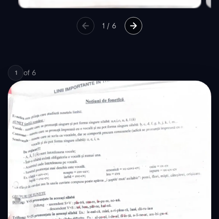
1
/
6
of
6
1