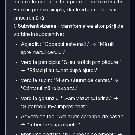
noi prin trecerea de la o parte de vorbire la alta.
Este un proces simplu, dar foarte productiv în
limba română.
1. Substantivizarea
- transformarea altor părți de
vorbire în substantive:
Adjectiv: "Copacul este înalt." → "Mă uit
spre înaltul cerului."
Verb la participiu: "S-au rătăcit prin pădure."
→ "Rătăciții au sunat după ajutor."
Verb la supin: "M-am săturat de cântat." →
"Cântatul mă relaxează."
Verb la gerunziu: "L-am văzut suferind." →
"Suferindul m-a impresionat."
Adverb de loc: "Am ajuns aproape de casă."
→ "Iubește-ți aproapele!"
Pronume negativ: "Nu cunosc pe nimeni." →