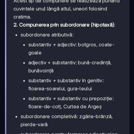
Acest tip de compunere se realizează punând
cuvintele unul lângă altul, uneori folosind
cratima.
2. Compunerea prin subordonare (hipotaxă)
:
subordonare atributivă:
substantiv + adjectiv: botgros, coate-
goale
adjectiv + substantiv: bună-credință,
bunăvoință
substantiv + substantiv în genitiv:
floarea-soarelui, gura-leului
substantiv + substantiv cu prepoziție:
floare-de-colț, Curtea de Argeș
subordonare completivă: zgârie-brânză,
pierde-vară