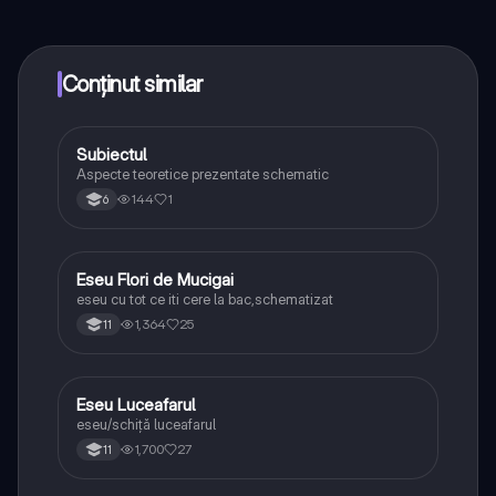
conectează-te cu alți elevi, și primește ajutor instant -
toate acestea la un click distanță. În plus, câștigă
puncte ca să deblochezi mai multe funcționalități!
Conținut similar
Subiectul
Limba și literatura română
Aspecte teoretice prezentate schematic
144
1
6
Eseu Flori de Mucigai
Limba și literatura română
eseu cu tot ce iti cere la bac,schematizat
1,364
25
11
Eseu Luceafarul
Limba și literatura română
eseu/schiță luceafarul
1,700
27
11