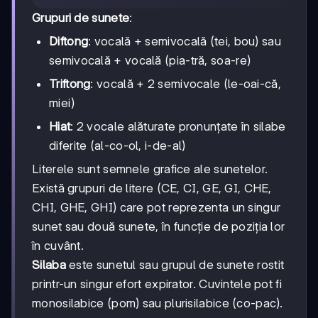
Grupuri de sunete
:
Diftong
: vocală + semivocală (tei, bou) sau
semivocală + vocală (pia-tră, soa-re)
Triftong
: vocală + 2 semivocale (le-oai-că,
miei)
Hiat
: 2 vocale alăturate pronunțate în silabe
diferite (al-co-ol, i-de-al)
Literele sunt semnele grafice ale sunetelor.
Există grupuri de litere (CE, CI, GE, GI, CHE,
CHI, GHE, GHI) care pot reprezenta un singur
sunet sau două sunete, în funcție de poziția lor
în cuvânt.
Silaba
este sunetul sau grupul de sunete rostit
printr-un singur efort expirator. Cuvintele pot fi
monosilabice (pom) sau plurisilabice (co-pac).