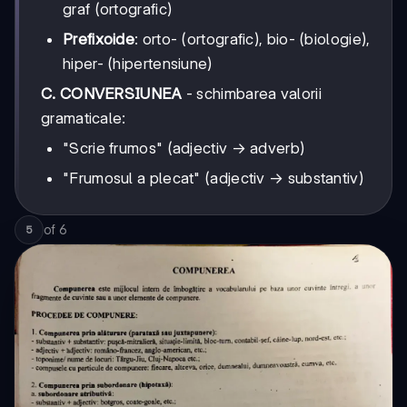
graf (ortografic)
Prefixoide
: orto- (ortografic), bio- (biologie),
hiper- (hipertensiune)
C. CONVERSIUNEA
- schimbarea valorii
gramaticale:
"Scrie frumos" (adjectiv → adverb)
"Frumosul a plecat" (adjectiv → substantiv)
of
6
5