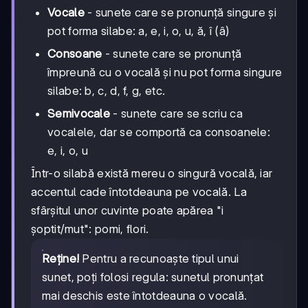
Vocale
- sunete care se pronunță singure și
pot forma silabe: a, e, i, o, u, ă, î (â)
Consoane
- sunete care se pronunță
împreună cu o vocală și nu pot forma singure
silabe: b, c, d, f, g, etc.
Semivocale
- sunete care se scriu ca
vocalele, dar se comportă ca consoanele:
e, i, o, u
Într-o silabă există mereu o singură vocală, iar
accentul cade întotdeauna pe vocală. La
sfârșitul unor cuvinte poate apărea "i
șoptit/mut": pomi, flori.
Reține!
Pentru a recunoaște tipul unui
sunet, poți folosi regula: sunetul pronunțat
mai deschis este întotdeauna o vocală.