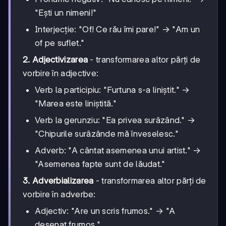
"Ești un nimeni!"
Interjecție: "Of! Ce rău îmi pare!" → "Am un
of pe suflet."
2. Adjectivizarea
- transformarea altor părți de
vorbire în adjective:
Verb la participiu: "Furtuna s-a liniștit." →
"Marea este liniștită."
Verb la gerunziu: "Ea privea surâzând." →
"Chipurile surâzânde mă înveselesc."
Adverb: "A cântat asemenea unui artist." →
"Asemenea fapte sunt de lăudat."
3. Adverbializarea
- transformarea altor părți de
vorbire în adverbe:
Adjectiv: "Are un scris frumos." → "A
desenat frumos."