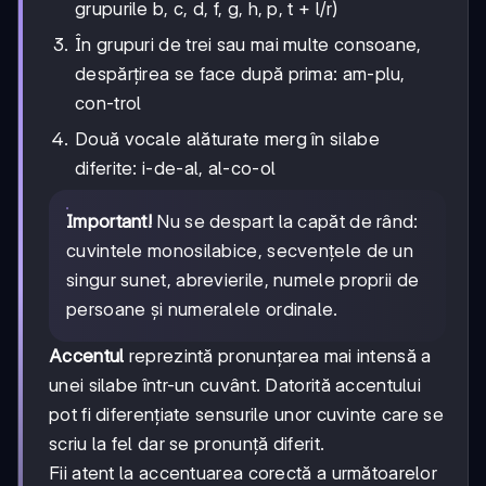
grupurile b, c, d, f, g, h, p, t + l/r)
În grupuri de trei sau mai multe consoane,
despărțirea se face după prima: am-plu,
con-trol
Două vocale alăturate merg în silabe
diferite: i-de-al, al-co-ol
Important!
Nu se despart la capăt de rând:
cuvintele monosilabice, secvențele de un
singur sunet, abrevierile, numele proprii de
persoane și numeralele ordinale.
Accentul
reprezintă pronunțarea mai intensă a
unei silabe într-un cuvânt. Datorită accentului
pot fi diferențiate sensurile unor cuvinte care se
scriu la fel dar se pronunță diferit.
Fii atent la accentuarea corectă a următoarelor