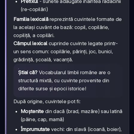
Prefixul
- sunete adăugate înaintea rădăcinii
(re-copilări)
Familia lexicală
reprezintă cuvintele formate de
la același cuvânt de bază: copil, copilărie,
copiliță, a copilări.
Câmpul lexical
cuprinde cuvinte legate printr-
un sens comun: copilărie, părinți, joc, bunici,
grădiniță, școală, vacanță.
Știai că?
Vocabularul limbii române are o
structură mixtă, cu cuvinte provenite din
diferite surse și epoci istorice!
După origine, cuvintele pot fi:
Moștenite
din dacă (brad, mazăre) sau latină
(pâine, cap, mamă)
Împrumutate
vechi: din slavă (icoană, boier),