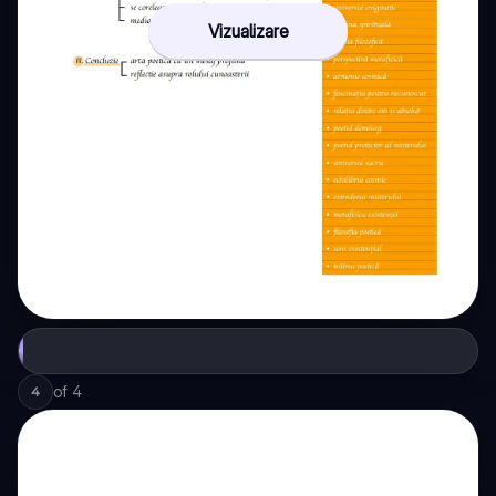
Vizualizare
of
4
4