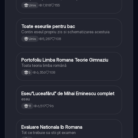
lipsesc relatiile dintre personaje si caracrerizarile.
7,818
155
Univ.
Toate eseurile pentru bac
Limba și literatura română
Contin eseul propriu zis si schematizarea acestuia
5,287
108
Univ.
Portofoliu Limba Romana Teorie Gimnaziu
Limba și literatura română
Toata teoria limba română
6,356
108
6
Eseu”Luceafărul” de Mihai Eminescu complet
Limba și literatura română
eseu
6,517
96
11
Evaluare Nationala lb Romana
Limba și literatura română
Tot ce trebuie sa stii pt examen