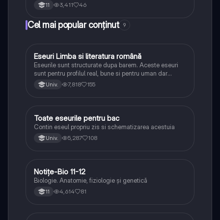
3,411
46
11
Cel mai popular conținut
9
Eseuri Limba si literatura română
Limba și literatura română
Eseurile sunt structurate dupa barem. Aceste eseuri
sunt pentru profilul real, bune si pentru uman dar
lipsesc relatiile dintre personaje si caracrerizarile.
7,818
155
Univ.
Toate eseurile pentru bac
Limba și literatura română
Contin eseul propriu zis si schematizarea acestuia
5,287
108
Univ.
Notițe-Bio 11-12
Biologie
Biologie. Anatomie, fiziologie și genetică
4,614
81
11