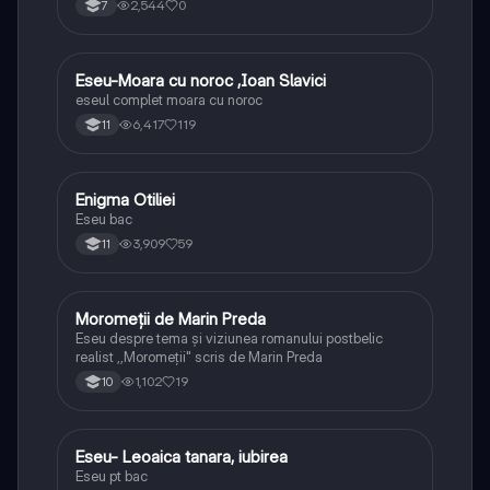
2,544
0
7
Eseu-Moara cu noroc ,Ioan Slavici
Limba și literatura română
eseul complet moara cu noroc
6,417
119
11
Enigma Otiliei
Limba și literatura română
Eseu bac
3,909
59
11
Moromeții de Marin Preda
Limba și literatura română
Eseu despre tema și viziunea romanului postbelic
realist ,,Moromeții" scris de Marin Preda
1,102
19
10
Eseu- Leoaica tanara, iubirea
Limba și literatura română
Eseu pt bac