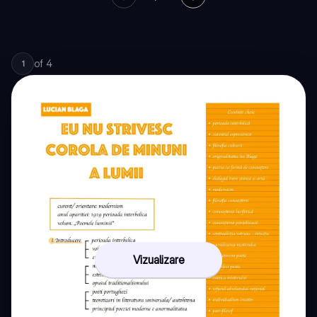
of
4
1
Vizualizare