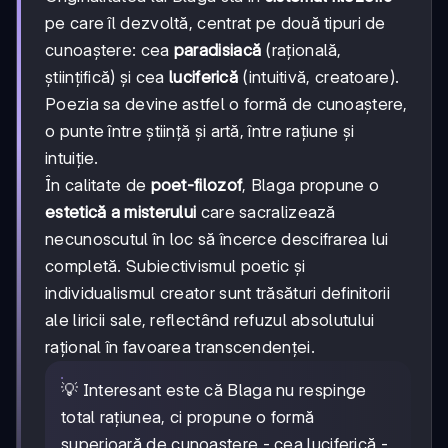
pe care îl dezvoltă, centrat pe două tipuri de
cunoaștere: cea
paradisiacă
(rațională,
științifică) și cea
luciferică
(intuitivă, creatoare).
Poezia sa devine astfel o formă de cunoaștere,
o punte între știință și artă, între rațiune și
intuiție.
În calitate de
poet-filozof
, Blaga propune o
estetică a misterului
care sacralizează
necunoscutul în loc să încerce descifrarea lui
completă. Subiectivismul poetic și
individualismul creator sunt trăsături definitorii
ale liricii sale, reflectând refuzul absolutului
rațional în favoarea transcendenței.
💡 Interesant este că Blaga nu respinge
total rațiunea, ci propune o formă
superioară de cunoaștere - cea luciferică -