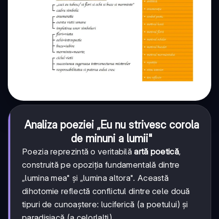
Analiza poeziei „Eu nu strivesc corola
de minuni a lumii"
Poezia reprezintă o veritabilă
artă poetică
,
construită pe opoziția fundamentală dintre
„lumina mea" și „lumina altora". Această
dihotomie reflectă conflictul dintre cele două
tipuri de cunoaștere: luciferică (a poetului) și
paradisiacă (a celorlalți).