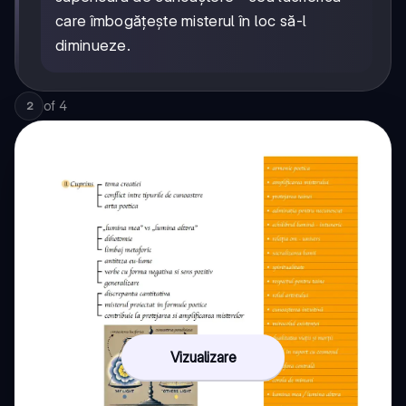
care îmbogățește misterul în loc să-l
diminueze.
of
4
2
Vizualizare