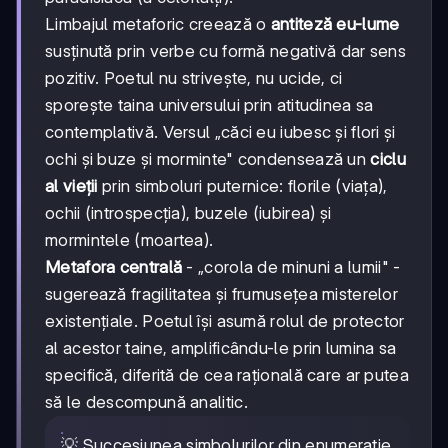
Limbajul metaforic creează o
antiteză eu-lume
susținută prin verbe cu formă negativă dar sens
pozitiv. Poetul nu strivește, nu ucide, ci
sporește taina universului prin atitudinea sa
contemplativă. Versul „căci eu iubesc și flori și
ochi și buze și morminte" condensează un
ciclu
al vieții
prin simboluri puternice: florile (viața),
ochii (introspecția), buzele (iubirea) și
mormintele (moartea).
Metafora centrală
- „corola de minuni a lumii" -
sugerează fragilitatea și frumusețea misterelor
existențiale. Poetul își asumă rolul de protector
al acestor taine, amplificându-le prin lumina sa
specifică, diferită de cea rațională care ar putea
să le descompună analitic.
💡 Succesiunea simbolurilor din enumerație