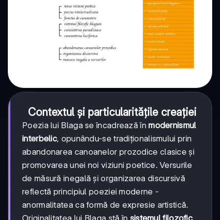
Contextul și particularitățile creației
Poezia lui Blaga se încadrează în
modernismul
interbelic
, opunându-se tradiționalismului prin
abandonarea canoanelor prozodice clasice și
promovarea unei noi viziuni poetice. Versurile
de măsură inegală și organizarea discursivă
reflectă principiul poeziei moderne -
anormalitatea ca formă de expresie artistică.
Originalitatea lui Blaga stă în
sistemul filozofic