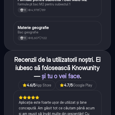
formule pt bac M2 pentru subiectul 1
4,978
89
11
Materie geografie
Geografie
Bac geografie
8,607
122
11
Recenzii de la utilizatorii noștri. Ei
iubesc să folosească Knowunity
—
și tu o vei face
.
4.6
/5
App Store
4.7
/5
Google Play
Aplicația este foarte ușor de utilizat și bine
concepută. Am găsit tot ce căutam până acum
și am reușit să învăț multe din prezentări! Cu