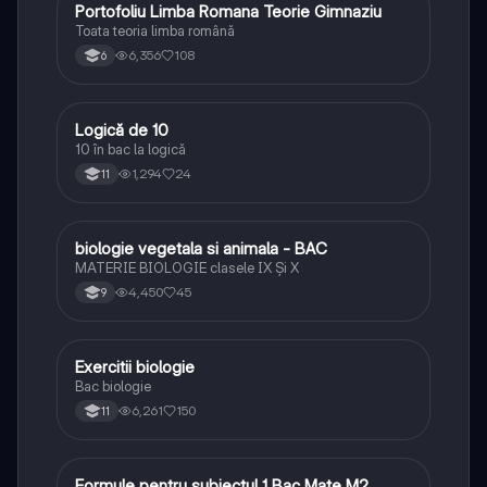
Portofoliu Limba Romana Teorie Gimnaziu
Limba și literatura română
Toata teoria limba română
6,356
108
6
Logică de 10
Logică
10 în bac la logică
1,294
24
11
biologie vegetala si animala - BAC
Biologie
MATERIE BIOLOGIE clasele IX Şi X
4,450
45
9
Exercitii biologie
Biologie
Bac biologie
6,261
150
11
Formule pentru subiectul 1 Bac Mate M2
Matematică