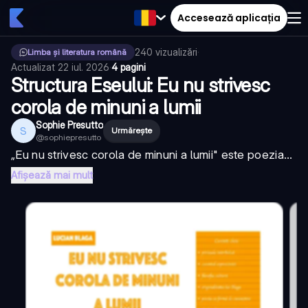
Accesează aplicația
240
vizualizări
·
Limba și literatura română
Actualizat
22 iul. 2026
·
4 pagini
Structura Eseului: Eu nu strivesc
corola de minuni a lumii
Sophie Presutto
S
Urmărește
@
sophiepresutto
„Eu nu strivesc corola de minuni a lumii" este poezia...
Afișează mai mult