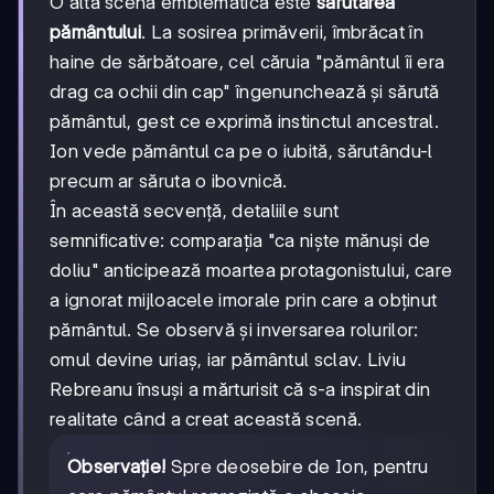
O altă scenă emblematică este
sărutarea
pământului
. La sosirea primăverii, îmbrăcat în
haine de sărbătoare, cel căruia "pământul îi era
drag ca ochii din cap" îngenunchează și sărută
pământul, gest ce exprimă instinctul ancestral.
Ion vede pământul ca pe o iubită, sărutându-l
precum ar săruta o ibovnică.
În această secvență, detaliile sunt
semnificative: comparația "ca niște mănuși de
doliu" anticipează moartea protagonistului, care
a ignorat mijloacele imorale prin care a obținut
pământul. Se observă și inversarea rolurilor:
omul devine uriaș, iar pământul sclav. Liviu
Rebreanu însuși a mărturisit că s-a inspirat din
realitate când a creat această scenă.
Observație!
Spre deosebire de Ion, pentru