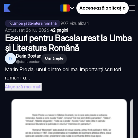
Accesează aplicația
907
vizualizări
·
Limba și literatura română
Actualizat
26 iul. 2026
·
42 pagini
Eseuri pentru Bacalaureat la Limba
și Literatura Română
Daria Bostan
D
Urmărește
@
dariabostan
Marin Preda, unul dintre cei mai importanți scriitori
români, a...
Afișează mai mult