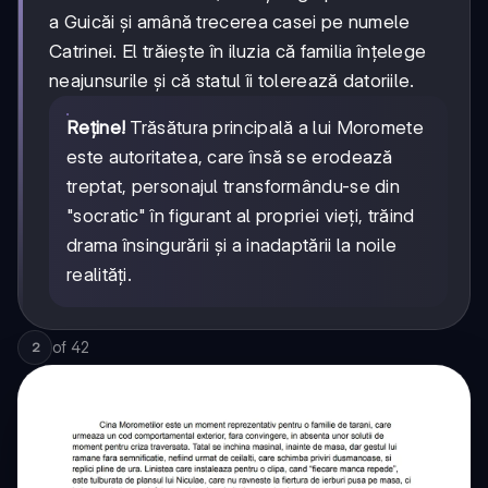
a Guicăi și amână trecerea casei pe numele
Catrinei. El trăiește în iluzia că familia înțelege
neajunsurile și că statul îi tolerează datoriile.
Reține!
Trăsătura principală a lui Moromete
este autoritatea, care însă se erodează
treptat, personajul transformându-se din
"socratic" în figurant al propriei vieți, trăind
drama însingurării și a inadaptării la noile
realități.
of
42
2