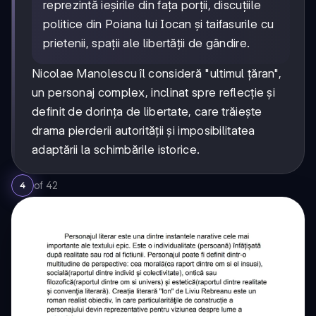
reprezintă ieșirile din fața porții, discuțiile
politice din Poiana lui Iocan și taifasurile cu
prietenii, spații ale libertății de gândire.
Nicolae Manolescu îl consideră "ultimul țăran",
un personaj complex, inclinat spre reflecție și
definit de dorința de libertate, care trăiește
drama pierderii autorității și imposibilitatea
adaptării la schimbările istorice.
of
42
4