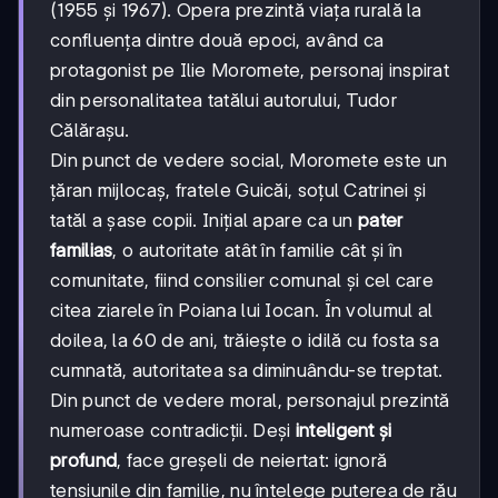
(1955 și 1967). Opera prezintă viața rurală la
confluența dintre două epoci, având ca
protagonist pe Ilie Moromete, personaj inspirat
din personalitatea tatălui autorului, Tudor
Călărașu.
Din punct de vedere social, Moromete este un
țăran mijlocaș, fratele Guicăi, soțul Catrinei și
tatăl a șase copii. Inițial apare ca un
pater
familias
, o autoritate atât în familie cât și în
comunitate, fiind consilier comunal și cel care
citea ziarele în Poiana lui Iocan. În volumul al
doilea, la 60 de ani, trăiește o idilă cu fosta sa
cumnată, autoritatea sa diminuându-se treptat.
Din punct de vedere moral, personajul prezintă
numeroase contradicții. Deși
inteligent și
profund
, face greșeli de neiertat: ignoră
tensiunile din familie, nu înțelege puterea de rău