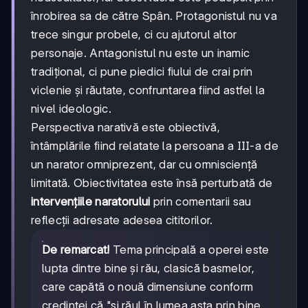
înrobirea sa de către Spân. Protagonistul nu va
trece singur probele, ci cu ajutorul altor
personaje. Antagonistul nu este un inamic
tradițional, ci pune piedici fiului de crai prin
viclenie și răutate, confruntarea fiind astfel la
nivel ideologic.
Perspectiva narativă este obiectivă,
întâmplările fiind relatate la persoana a III-a de
un narator omniprezent, dar cu omnisciență
limitată. Obiectivitatea este însă perturbată de
intervențiile naratorului
prin comentarii sau
reflecții adresate adesea cititorilor.
De remarcat!
Tema principală a operei este
lupta dintre bine și rău, clasică basmelor,
care capătă o nouă dimensiune conform
credinței că "și răul în lumea asta prin bine