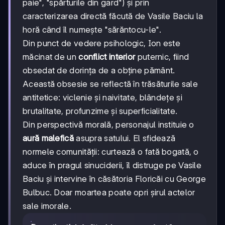
paie", "spărturile din gard") și prin
caracterizarea directă făcută de Vasile Baciu la
horă când îl numește "sărăntocu-le".
Din punct de vedere psihologic, Ion este
măcinat de un
conflict interior
puternic, fiind
obsedat de dorința de a obține pământ.
Această obsesie se reflectă în trăsăturile sale
antitetice: viclenie și naivitate, blândețe și
brutalitate, profunzime și superficialitate.
Din perspectivă morală, personajul instituie o
aură malefică
asupra satului. El sfidează
normele comunității: curtează o fată bogată, o
aduce în pragul sinuciderii, îl distruge pe Vasile
Baciu și intervine în căsătoria Floricăi cu George
Bulbuc. Doar moartea poate opri șirul actelor
sale imorale.