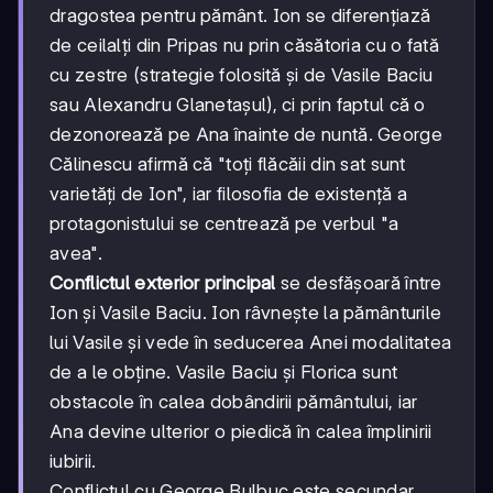
dragostea pentru pământ. Ion se diferențiază
de ceilalți din Pripas nu prin căsătoria cu o fată
cu zestre (strategie folosită și de Vasile Baciu
sau Alexandru Glanetașul), ci prin faptul că o
dezonorează pe Ana înainte de nuntă. George
Călinescu afirmă că "toți flăcăii din sat sunt
varietăți de Ion", iar filosofia de existență a
protagonistului se centrează pe verbul "a
avea".
Conflictul exterior principal
se desfășoară între
Ion și Vasile Baciu. Ion râvnește la pământurile
lui Vasile și vede în seducerea Anei modalitatea
de a le obține. Vasile Baciu și Florica sunt
obstacole în calea dobândirii pământului, iar
Ana devine ulterior o piedică în calea împlinirii
iubirii.
Conflictul cu George Bulbuc este secundar,