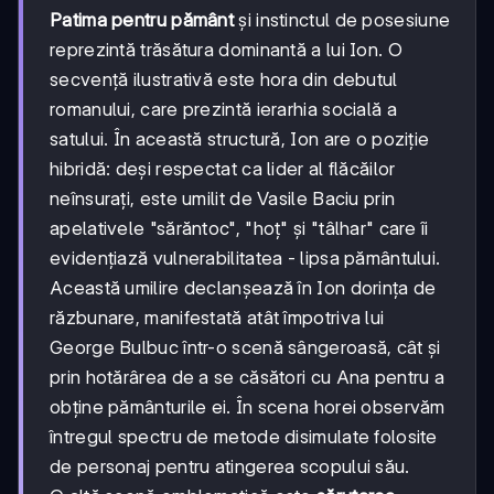
Patima pentru pământ
și instinctul de posesiune
reprezintă trăsătura dominantă a lui Ion. O
secvență ilustrativă este hora din debutul
romanului, care prezintă ierarhia socială a
satului. În această structură, Ion are o poziție
hibridă: deși respectat ca lider al flăcăilor
neînsurați, este umilit de Vasile Baciu prin
apelativele "sărăntoc", "hoț" și "tâlhar" care îi
evidențiază vulnerabilitatea - lipsa pământului.
Această umilire declanșează în Ion dorința de
răzbunare, manifestată atât împotriva lui
George Bulbuc într-o scenă sângeroasă, cât și
prin hotărârea de a se căsători cu Ana pentru a
obține pământurile ei. În scena horei observăm
întregul spectru de metode disimulate folosite
de personaj pentru atingerea scopului său.