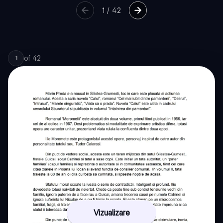
1
/
42
of
42
1
Vizualizare