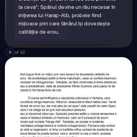
la ceva": Spânul devine un rău necesar în
inițierea lui Harap-Alb, probele fiind
mijloace prin care tânărul își dovedește
calitățile de erou.
of
42
8