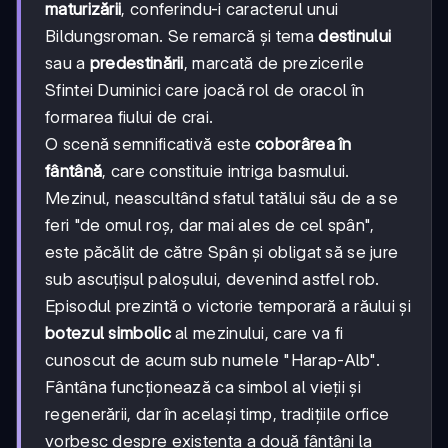
maturizării
, conferindu-i caracterul unui
Bildungsroman. Se remarcă și tema
destinului
sau a
predestinării
, marcată de prezicerile
Sfintei Duminici care joacă rol de oracol în
formarea fiului de crai.
O scenă semnificativă este
coborârea în
fântână
, care constituie intriga basmului.
Mezinul, neascultând sfatul tatălui său de a se
feri "de omul roș, dar mai ales de cel spân",
este păcălit de către Spân și obligat să se jure
sub ascuțișul paloșului, devenind astfel rob.
Episodul prezintă o victorie temporară a răului și
botezul simbolic
al mezinului, care va fi
cunoscut de acum sub numele "Harap-Alb".
Fântâna funcționează ca simbol al vieții și
regenerării, dar în același timp, tradițiile orfice
vorbesc despre existența a două fântâni la