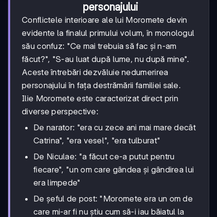
personajului
Conflictele interioare ale lui Moromete devin
evidente la finalul primului volum, în monologul
său confuz: "Ce mai trebuia să fac și n-am
făcut?", "S-au luat după lume, nu după mine".
Aceste întrebări dezvăluie nedumerirea
personajului în fața destrămării familiei sale.
Ilie Moromete este caracterizat direct prin
diverse perspective:
De narator: "era cu zece ani mai mare decât
Catrina", "era vesel", "era tulburat"
De Niculae: "a făcut ce-a putut pentru
fiecare", "un om care gândea și gândirea lui
era limpede"
De șeful de post: "Moromete era un om de
care mi-ar fi nu știu cum să-i iau băiatul la