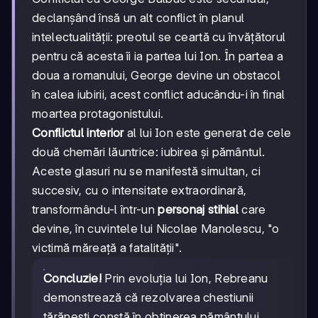
declanșând însă un alt conflict în planul
intelectualității: preotul se ceartă cu învățătorul
pentru că acesta îi ia partea lui Ion. În partea a
doua a romanului, George devine un obstacol
în calea iubirii, acest conflict aducându-i în final
moartea protagonistului.
Conflictul interior
al lui Ion este generat de cele
două chemări lăuntrice: iubirea și pământul.
Aceste glasuri nu se manifestă simultan, ci
succesiv, cu o intensitate extraordinară,
transformându-l într-un
personaj stihial
care
devine, în cuvintele lui Nicolae Manolescu, "o
victimă măreață a fatalității".
Concluzie!
Prin evoluția lui Ion, Rebreanu
demonstrează că rezolvarea chestiunii
țărănești constă în obținerea pământului.