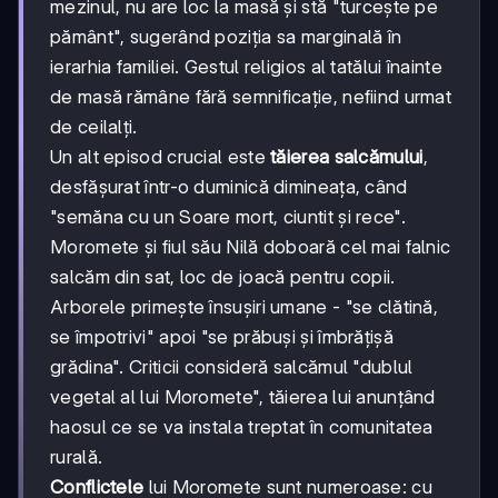
mezinul, nu are loc la masă și stă "turcește pe
pământ", sugerând poziția sa marginală în
ierarhia familiei. Gestul religios al tatălui înainte
de masă rămâne fără semnificație, nefiind urmat
de ceilalți.
Un alt episod crucial este
tăierea salcămului
,
desfășurat într-o duminică dimineața, când
"semăna cu un Soare mort, ciuntit și rece".
Moromete și fiul său Nilă doboară cel mai falnic
salcăm din sat, loc de joacă pentru copii.
Arborele primește însușiri umane - "se clătină,
se împotrivi" apoi "se prăbuși și îmbrățișă
grădina". Criticii consideră salcămul "dublul
vegetal al lui Moromete", tăierea lui anunțând
haosul ce se va instala treptat în comunitatea
rurală.
Conflictele
lui Moromete sunt numeroase: cu