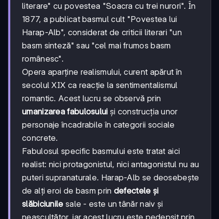
literare" cu povestea "Soacra cu trei nurori". În
1877, a publicat basmul cult "Povestea lui
Harap-Alb", considerat de criticii literari "un
basm sinteză" sau "cel mai frumos basm
românesc".
Opera aparține realismului, curent apărut în
secolul XIX ca reacție la sentimentalismul
romantic. Acest lucru se observă prin
umanizarea fabulosului
și construcția unor
personaje încadrabile în categorii sociale
concrete.
Fabulosul specific basmului este tratat aici
realist: nici protagonistul, nici antagonistul nu au
puteri supranaturale. Harap-Alb se deosebește
de alți eroi de basm prin
defectele și
slăbiciunile
sale - este un tânăr naiv și
neascultător, iar acest lucru este pedepsit prin