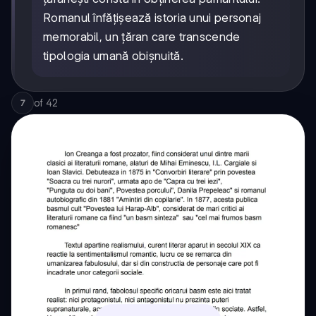
Romanul înfățișează istoria unui personaj
memorabil, un țăran care transcende
tipologia umană obișnuită.
of
42
7