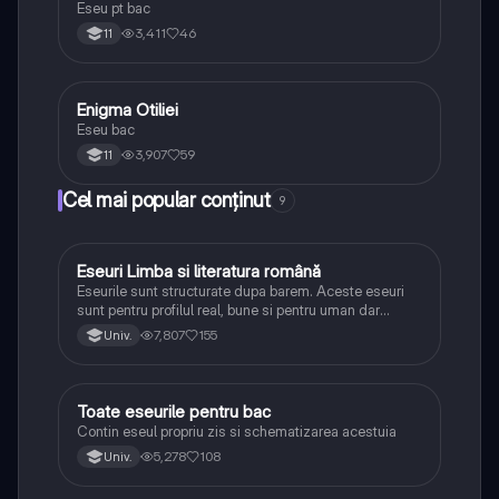
Eseu pt bac
3,411
46
11
Enigma Otiliei
Limba și literatura română
Eseu bac
3,907
59
11
Cel mai popular conținut
9
Eseuri Limba si literatura română
Limba și literatura română
Eseurile sunt structurate dupa barem. Aceste eseuri
sunt pentru profilul real, bune si pentru uman dar
lipsesc relatiile dintre personaje si caracrerizarile.
7,807
155
Univ.
Toate eseurile pentru bac
Limba și literatura română
Contin eseul propriu zis si schematizarea acestuia
5,278
108
Univ.