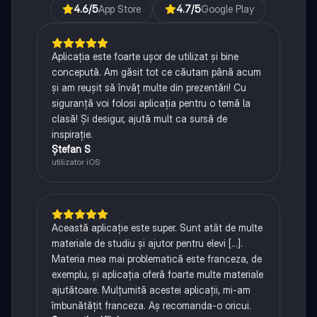
4.6
/5
App Store
4.7
/5
Google Play
Aplicația este foarte ușor de utilizat și bine
concepută. Am găsit tot ce căutam până acum
și am reușit să învăț multe din prezentări! Cu
siguranță voi folosi aplicația pentru o temă la
clasă! Și desigur, ajută mult ca sursă de
inspirație.
Ștefan S
utilizator iOS
Această aplicație este super. Sunt atât de multe
materiale de studiu și ajutor pentru elevi [...].
Materia mea mai problematică este franceza, de
exemplu, și aplicația oferă foarte multe materiale
ajutătoare. Mulțumită acestei aplicații, mi-am
îmbunătățit franceza. Aș recomanda-o oricui.