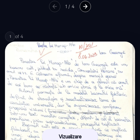
1
/
4
of
4
1
Vizualizare