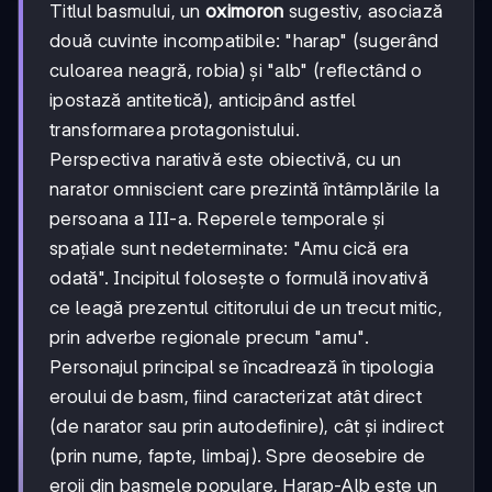
Titlul basmului, un
oximoron
sugestiv, asociază
două cuvinte incompatibile: "harap" (sugerând
culoarea neagră, robia) și "alb" (reflectând o
ipostază antitetică), anticipând astfel
transformarea protagonistului.
Perspectiva narativă este obiectivă, cu un
narator omniscient care prezintă întâmplările la
persoana a III-a. Reperele temporale și
spațiale sunt nedeterminate: "Amu cică era
odată". Incipitul folosește o formulă inovativă
ce leagă prezentul cititorului de un trecut mitic,
prin adverbe regionale precum "amu".
Personajul principal se încadrează în tipologia
eroului de basm, fiind caracterizat atât direct
(de narator sau prin autodefinire), cât și indirect
(prin nume, fapte, limbaj). Spre deosebire de
eroii din basmele populare, Harap-Alb este un