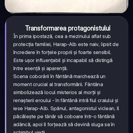
Transformarea protagonistului
În prima ipostază, cea a mezinului aflat sub
protecția familiei, Harap-Alb este naiv, lipsit de
încredere în forțele proprii și foarte sensibil.
Este ușor influențabil și incapabil să distingă
între esență și aparență.
Scena coborârii în fântână marchează un
moment crucial al transformării. Fântâna
simbolizează locul misterios al morții și
renașterii eroului - în fântână intră fiul craiului și
iese Harap-Alb. Spânul, antagonistul viclean, îl
păcălește pe tânăr să coboare într-o fântână
adâncă, apoi îl forțează să devină sluga sa în
schimbul vieții.