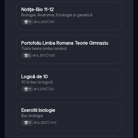
Notițe-Bio 11-12
Biologie
Biologie. Anatomie, fiziologie și genetică
4,600
81
11
Portofoliu Limba Romana Teorie Gimnaziu
Limba și literatura română
Toata teoria limba română
6,351
108
6
Logică de 10
Logică
10 în bac la logică
1,293
24
11
Exercitii biologie
Biologie
Bac biologie
6,252
149
11