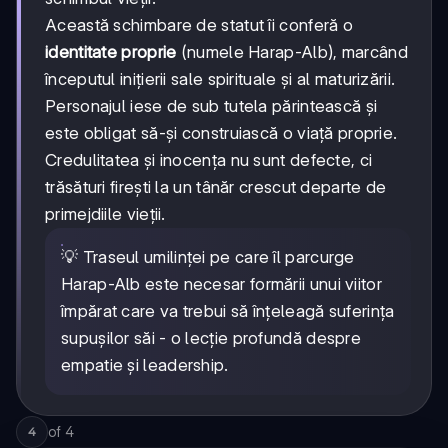
Această schimbare de statut îi conferă o
identitate proprie
(numele Harap-Alb), marcând
începutul inițierii sale spirituale și al maturizării.
Personajul iese de sub tutela părintească și
este obligat să-și construiască o viață proprie.
Credulitatea și inocența nu sunt defecte, ci
trăsături firești la un tânăr crescut departe de
primejdiile vieții.
💡 Traseul umilinței pe care îl parcurge
Harap-Alb este necesar formării unui viitor
împărat care va trebui să înțeleagă suferința
supușilor săi - o lecție profundă despre
empatie și leadership.
of
4
4