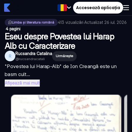
Accesează aplicația
413
vizualizări
·
Actualizat
26 iul. 2026
Limba și literatura română
·
4 pagini
Eseu despre Povestea lui Harap
Alb cu Caracterizare
Rucsandra Catalina
R
Urmărește
@
rucsandracatali
"Povestea lui Harap-Alb" de Ion Creangă este un
basm cult...
Afișează mai mult