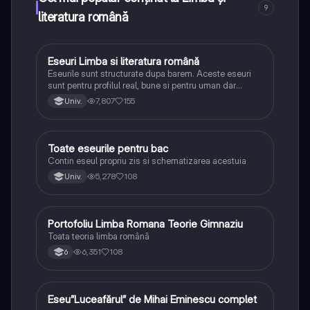
9
literatura română
Eseuri Limba si literatura română
Limba și literatura română
Eseurile sunt structurate dupa barem. Aceste eseuri
sunt pentru profilul real, bune si pentru uman dar
lipsesc relatiile dintre personaje si caracrerizarile.
7,807
155
Univ.
Toate eseurile pentru bac
Limba și literatura română
Contin eseul propriu zis si schematizarea acestuia
5,278
108
Univ.
Portofoliu Limba Romana Teorie Gimnaziu
Limba și literatura română
Toata teoria limba română
6,351
108
6
Eseu”Luceafărul” de Mihai Eminescu complet
Limba și literatura română