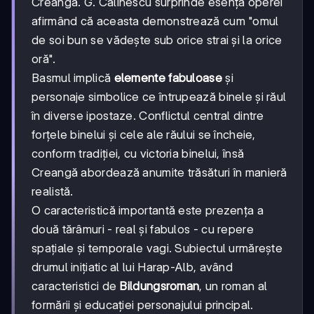
Creangă. G. Călinescu surprinde esența operei
afirmând că aceasta demonstrează cum "omul
de soi bun se vădește sub orice strai și la orice
oră".
Basmul implică
elemente fabuloase
și
personaje simbolice ce întrupează binele și răul
în diverse ipostaze. Conflictul central dintre
forțele binelui și cele ale răului se încheie,
conform tradiției, cu victoria binelui, însă
Creangă abordează anumite trăsături în manieră
realistă.
O caracteristică importantă este prezența a
două tărâmuri - real și fabulos - cu repere
spațiale și temporale vagi. Subiectul urmărește
drumul inițiatic al lui Harap-Alb, având
caracteristici de
Bildungsroman
, un roman al
formării și educației personajului principal.