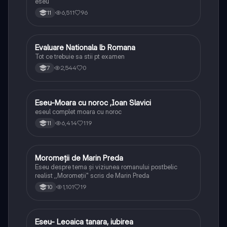
eseu
6,511
96
11
Evaluare Nationala lb Romana
Limba și literatura română
Tot ce trebuie sa stii pt examen
2,544
0
7
Eseu-Moara cu noroc ,Ioan Slavici
Limba și literatura română
eseul complet moara cu noroc
6,414
119
11
Moromeții de Marin Preda
Limba și literatura română
Eseu despre tema și viziunea romanului postbelic
realist ,,Moromeții" scris de Marin Preda
1,101
19
10
Eseu- Leoaica tanara, iubirea
Limba și literatura română