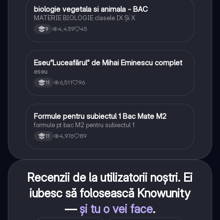
biologie vegetala si animala - BAC
Biologie
MATERIE BIOLOGIE clasele IX Şi X
4,439
45
9
Eseu”Luceafărul” de Mihai Eminescu complet
Limba și literatura română
eseu
6,511
96
11
Formule pentru subiectul 1 Bac Mate M2
Matematică
formule pt bac M2 pentru subiectul 1
4,976
89
11
Recenzii de la utilizatorii noștri. Ei
iubesc să folosească Knowunity
—
și tu o vei face
.