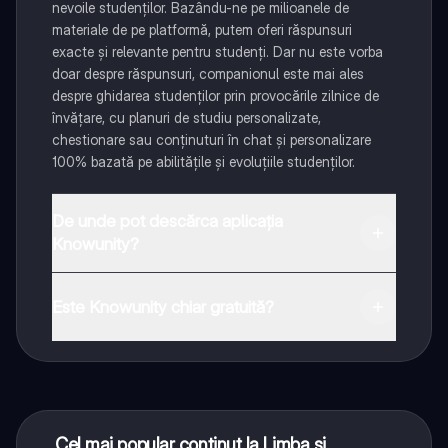
nevoile studenților. Bazându-ne pe milioanele de
materiale de pe platformă, putem oferi răspunsuri
exacte și relevante pentru studenți. Dar nu este vorba
doar despre răspunsuri, companionul este mai ales
despre ghidarea studenților prin provocările zilnice de
învățare, cu planuri de studiu personalizate,
chestionare sau conținuturi în chat și personalizare
100% bazată pe abilitățile și evoluțiile studenților.
De unde pot descărca aplicația
Knowunity?
Aplicația este disponibilă în Google Play Store și Apple
App Store.
Este Knowunity chiar gratuită?
Da! Bucură-te de access la materiale de studiu,
conectează-te cu alți elevi, și primește ajutor instant -
toate acestea la un click distanță. În plus, câștigă
puncte ca să deblochezi mai multe funcționalități!
Cel mai popular conținut la Limba și