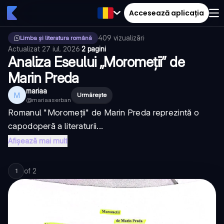
Accesează aplicația
409
vizualizări
·
Limba și literatura română
Actualizat
27 iul. 2026
·
2 pagini
Analiza Eseului „Moromeții” de
Marin Preda
mariaa
M
Urmărește
@
mariaaserban
Romanul "Moromeții" de Marin Preda reprezintă o
capodoperă a literaturii...
Afișează mai mult
of
2
1