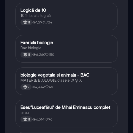
Logică de 10
Logică
10 în bac la logică
1,293
24
11
Exercitii biologie
Biologie
Bac biologie
6,260
150
11
biologie vegetala si animala - BAC
Biologie
MATERIE BIOLOGIE clasele IX Şi X
4,446
45
9
Eseu”Luceafărul” de Mihai Eminescu complet
Limba și literatura română
eseu
6,514
96
11