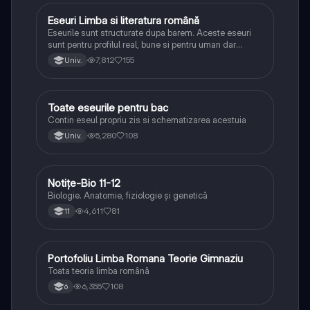
Eseuri Limba si literatura română
Limba și literatura română
Eseurile sunt structurate dupa barem. Aceste eseuri
sunt pentru profilul real, bune si pentru uman dar
lipsesc relatiile dintre personaje si caracrerizarile.
7,812
155
Univ.
Toate eseurile pentru bac
Limba și literatura română
Contin eseul propriu zis si schematizarea acestuia
5,280
108
Univ.
Notițe-Bio 11-12
Biologie
Biologie. Anatomie, fiziologie și genetică
4,611
81
11
Portofoliu Limba Romana Teorie Gimnaziu
Limba și literatura română
Toata teoria limba română
6,355
108
6