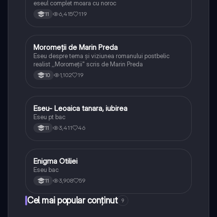
eseul complet moara cu noroc
6,415
119
11
Moromeții de Marin Preda
Limba și literatura română
Eseu despre tema și viziunea romanului postbelic
realist ,,Moromeții" scris de Marin Preda
1,102
19
10
Eseu- Leoaica tanara, iubirea
Limba și literatura română
Eseu pt bac
3,411
46
11
Enigma Otiliei
Limba și literatura română
Eseu bac
3,908
59
11
Cel mai popular conținut
9