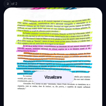
of
2
2
Vizualizare