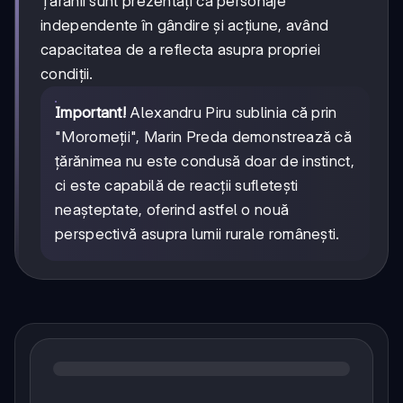
Țăranii sunt prezentați ca personaje
independente în gândire și acțiune, având
capacitatea de a reflecta asupra propriei
condiții.
Important!
Alexandru Piru sublinia că prin
"Moromeții", Marin Preda demonstrează că
țărănimea nu este condusă doar de instinct,
ci este capabilă de reacții sufletești
neașteptate, oferind astfel o nouă
perspectivă asupra lumii rurale românești.