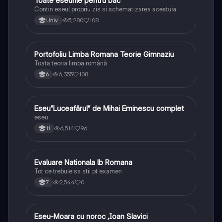
Toate eseurile pentru bac
Limba și literatura română
Contin eseul propriu zis si schematizarea acestuia
5,280
108
Univ.
Portofoliu Limba Romana Teorie Gimnaziu
Limba și literatura română
Toata teoria limba română
6,355
108
6
Eseu”Luceafărul” de Mihai Eminescu complet
Limba și literatura română
eseu
6,514
96
11
Evaluare Nationala lb Romana
Limba și literatura română
Tot ce trebuie sa stii pt examen
2,544
0
7
Eseu-Moara cu noroc ,Ioan Slavici
Limba și literatura română