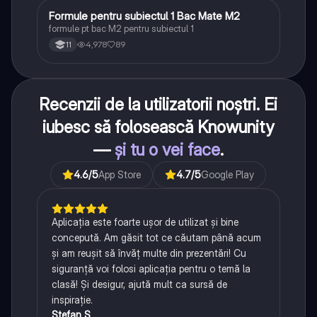
Formule pentru subiectul 1 Bac Mate M2
Matematică
formule pt bac M2 pentru subiectul 1
4,978
89
11
Recenzii de la utilizatorii noștri. Ei
iubesc să folosească Knowunity
—
și tu o vei face
.
4.6
/5
App Store
4.7
/5
Google Play
Aplicația este foarte ușor de utilizat și bine
concepută. Am găsit tot ce căutam până acum
și am reușit să învăț multe din prezentări! Cu
siguranță voi folosi aplicația pentru o temă la
clasă! Și desigur, ajută mult ca sursă de
inspirație.
Ștefan S