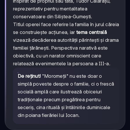
inspirat de propriul său tată, Tudor Călărașu,
reprezentativ pentru mentalitatea
conservatoare din Siliștea-Gumești.
Titlul operei face referire la familia în jurul căreia
se construiește acțiunea, iar
tema centrală
vizează decăderea autorității părintești și drama
familiei țărănești. Perspectiva narativă este
obiectivă, cu un narator omniscient care
relatează evenimentele la persoana a III-a.
De reținut!
"Moromeții" nu este doar o
simplă poveste despre o familie, ci o frescă
socială amplă care ilustrează obiceiuri
tradiționale precum pregătirea pentru
seceriș, cina rituală și întâlnirile duminicale
din poiana fierăriei lui Iocan.