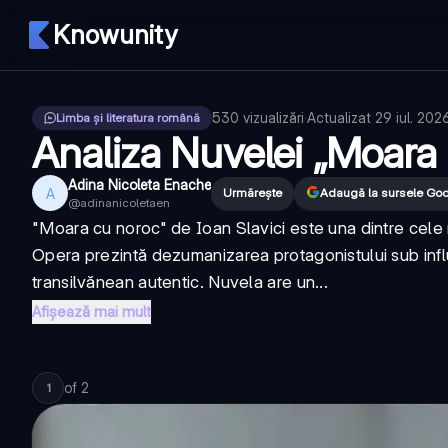
Knowunity
530
vizualizări
·
Actualizat
29 iul. 202
Limba și literatura română
Analiza Nuvelei „Moara
Adina Nicoleta Enache
A
Urmărește
Adaugă la sursele Go
@
adinanicoletaen
"Moara cu noroc" de Ioan Slavici este una dintre cele m
Opera prezintă dezumanizarea protagonistului sub influe
transilvănean autentic. Nuvela are un...
Afișează mai mult
of
2
1