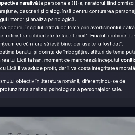
spectiva narativă
la persoana a III-a, naratorul fiind omnisci
ațiune, descrieri și dialog, însă pentru conturarea personaj
 interior și analiza psihologică.
erea operei. Incipitul introduce tema prin avertismentul bătrâ
 ci liniștea colibei tale te face fericit". Finalul confirmă de
Simțeam eu că n-are să iasă bine; dar așa le-a fost dat".
tima banului și dorința de îmbogățire, alături de tema puter
irea lui Lică la han, moment ce marchează începutul
confli
cu Lică îi va aduce profit, dar îl va costa integritatea morală
smului obiectiv în literatura română, diferențiindu-se de
 profunzimea analizei psihologice a personajelor sale.