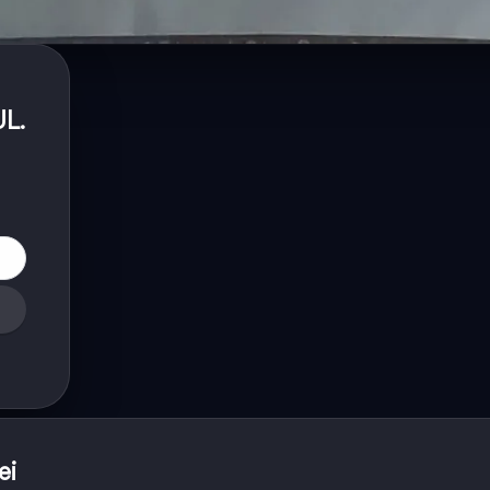
UL
.
ei