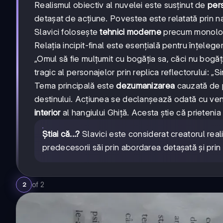
Realismul obiectiv al nuvelei este susținut de
per
detașat de acțiune. Povestea este relatată prin nar
Slavici folosește
tehnici moderne
precum monologul
Relația incipit-final este esențială pentru înțeleg
„Omul să fie mulțumit cu bogăția sa, căci nu bogăția,
tragic al personajelor prin replica reflectorului: „
Tema principală este
dezumanizarea
cauzată de pa
destinului. Acțiunea se declanșează odată cu ven
interior
al hangiului Ghiță. Acesta știe că prietenia 
Știai că...?
Slavici este considerat creatorul reali
predecesorii săi prin abordarea detașată și prin
of
2
2