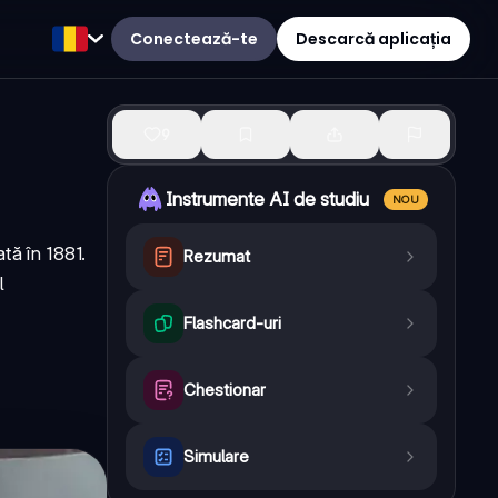
Conectează-te
Descarcă aplicația
9
Instrumente AI de studiu
NOU
tă în 1881.
Rezumat
l
Flashcard-uri
Chestionar
Simulare