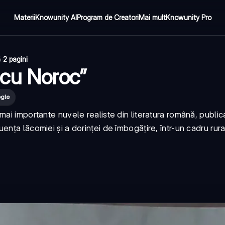
Materii
Knowunity AI
Program de Creatori
Mai mult
Knowunity Pro
6
·
2 pagini
 cu Noroc”
ogle
ai importante nuvele realiste din literatura română, publica
nța lăcomiei și a dorinței de îmbogățire, într-un cadru rura