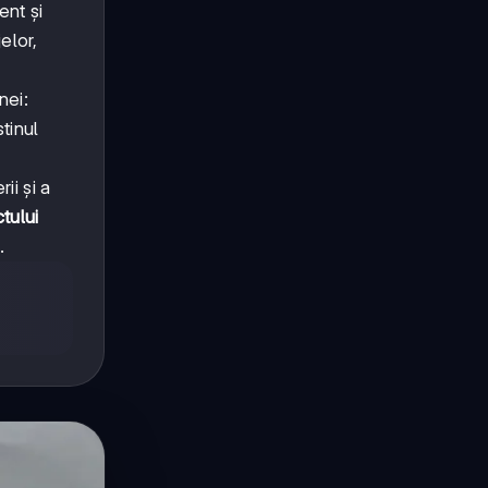
ent și
elor,
nei:
stinul
ii și a
ctului
.