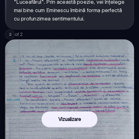
"Luceafărul". Prin această poezie, vei înțelege
mai bine cum Eminescu îmbină forma perfectă
cu profunzimea sentimentului.
of
2
2
Vizualizare