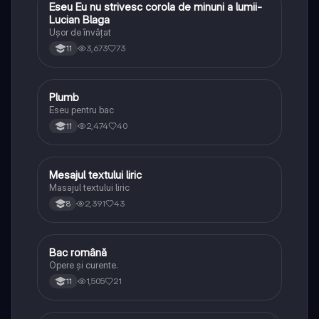
Eseu Eu nu strivesc corola de minuni a lumii-
Limba și literatura română
Lucian Blaga
Ușor de învățat
3,673
73
11
Plumb
Limba și literatura română
Eseu pentru bac
2,474
40
11
Mesajul textului liric
Limba și literatura română
Masajul textului liric
2,391
43
8
Bac română
Limba și literatura română
Opere și curente.
1,505
21
11