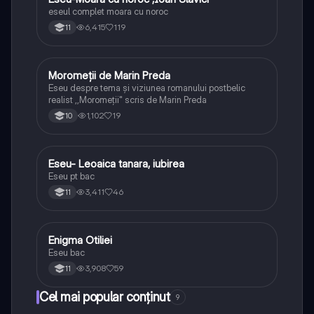
eseul complet moara cu noroc
6,415
119
11
Moromeții de Marin Preda
Limba și literatura română
Eseu despre tema și viziunea romanului postbelic
realist ,,Moromeții" scris de Marin Preda
1,102
19
10
Eseu- Leoaica tanara, iubirea
Limba și literatura română
Eseu pt bac
3,411
46
11
Enigma Otiliei
Limba și literatura română
Eseu bac
3,908
59
11
Cel mai popular conținut
9