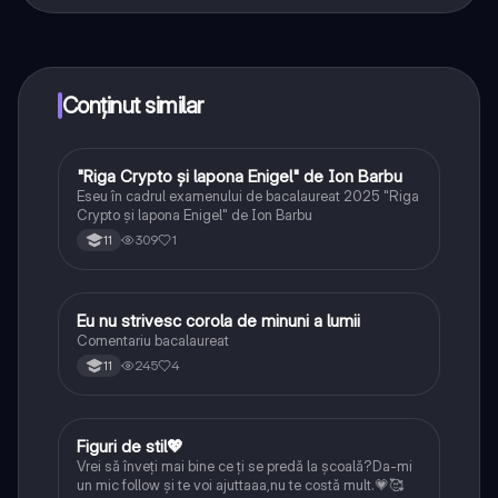
Da! Bucură-te de access la materiale de studiu,
conectează-te cu alți elevi, și primește ajutor instant -
toate acestea la un click distanță. În plus, câștigă
puncte ca să deblochezi mai multe funcționalități!
Conținut similar
"Riga Crypto și lapona Enigel" de Ion Barbu
Limba și literatura română
Eseu în cadrul examenului de bacalaureat 2025 "Riga
Crypto și lapona Enigel" de Ion Barbu
309
1
11
Eu nu strivesc corola de minuni a lumii
Limba și literatura română
Comentariu bacalaureat
245
4
11
Figuri de stil💖
Limba și literatura română
Vrei să înveți mai bine ce ți se predă la școală?Da-mi
un mic follow și te voi ajuttaaa,nu te costă mult.💗🥰