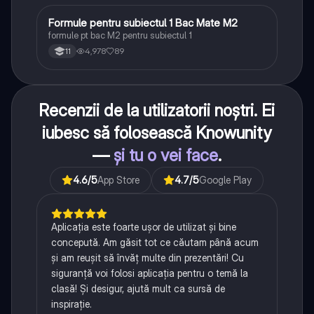
Formule pentru subiectul 1 Bac Mate M2
Matematică
formule pt bac M2 pentru subiectul 1
4,978
89
11
Recenzii de la utilizatorii noștri. Ei
iubesc să folosească Knowunity
—
și tu o vei face
.
4.6
/5
App Store
4.7
/5
Google Play
Aplicația este foarte ușor de utilizat și bine
concepută. Am găsit tot ce căutam până acum
și am reușit să învăț multe din prezentări! Cu
siguranță voi folosi aplicația pentru o temă la
clasă! Și desigur, ajută mult ca sursă de
inspirație.