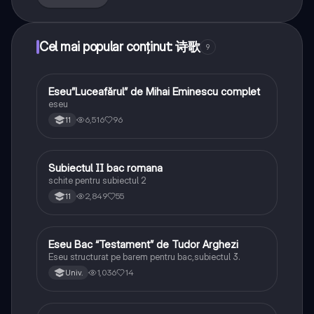
Cel mai popular conținut: 诗歌
9
Eseu”Luceafărul” de Mihai Eminescu complet
Limba și literatura română
eseu
6,516
96
11
Subiectul II bac romana
Limba și literatura română
schite pentru subiectul 2
2,849
55
11
Eseu Bac “Testament” de Tudor Arghezi
Limba și literatura română
Eseu structurat pe barem pentru bac,subiectul 3.
1,036
14
Univ.