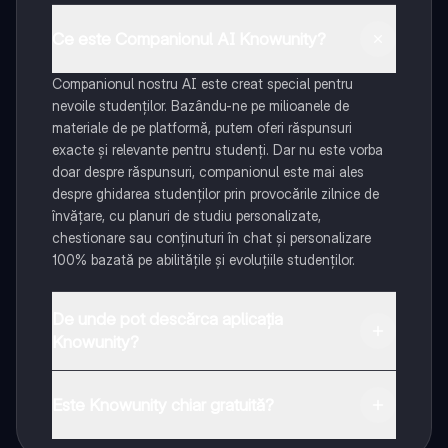
Ce este Companionul AI Knowunity?
Companionul nostru AI este creat special pentru
nevoile studenților. Bazându-ne pe milioanele de
materiale de pe platformă, putem oferi răspunsuri
exacte și relevante pentru studenți. Dar nu este vorba
doar despre răspunsuri, companionul este mai ales
despre ghidarea studenților prin provocările zilnice de
învățare, cu planuri de studiu personalizate,
chestionare sau conținuturi în chat și personalizare
100% bazată pe abilitățile și evoluțiile studenților.
De unde pot descărca aplicația
Knowunity?
Aplicația este disponibilă în Google Play Store și Apple
App Store.
Este Knowunity chiar gratuită?