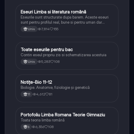
Eseuri Limba si literatura română
Limba și literatura română
Eseurile sunt structurate dupa barem. Aceste eseuri
sunt pentru profilul real, bune si pentru uman dar
lipsesc relatiile dintre personaje si caracrerizarile.
7,814
155
Univ.
Toate eseurile pentru bac
Limba și literatura română
Contin eseul propriu zis si schematizarea acestuia
5,283
108
Univ.
Notițe-Bio 11-12
Biologie
Biologie. Anatomie, fiziologie și genetică
4,612
81
11
Portofoliu Limba Romana Teorie Gimnaziu
Limba și literatura română
Toata teoria limba română
6,356
108
6