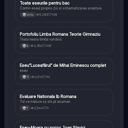
Toate eseurile pentru bac
Limba și literatura română
Contin eseul propriu zis si schematizarea acestuia
5,283
108
Univ.
Portofoliu Limba Romana Teorie Gimnaziu
Limba și literatura română
Toata teoria limba română
6,356
108
6
Eseu”Luceafărul” de Mihai Eminescu complet
Limba și literatura română
eseu
6,516
96
11
Evaluare Nationala lb Romana
Limba și literatura română
Tot ce trebuie sa stii pt examen
2,544
0
7
Eseu-Moara cu noroc ,Ioan Slavici
Limba și literatura română