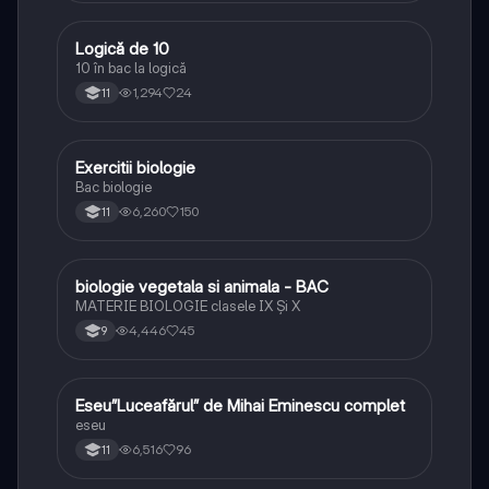
Logică de 10
Logică
10 în bac la logică
1,294
24
11
Exercitii biologie
Biologie
Bac biologie
6,260
150
11
biologie vegetala si animala - BAC
Biologie
MATERIE BIOLOGIE clasele IX Şi X
4,446
45
9
Eseu”Luceafărul” de Mihai Eminescu complet
Limba și literatura română
eseu
6,516
96
11