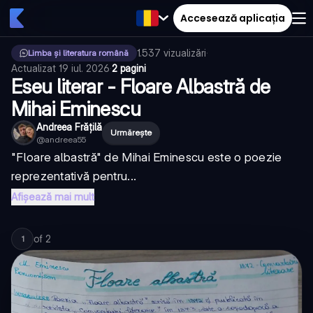
Accesează aplicația
1.537
vizualizări
·
Limba și literatura română
Actualizat
19 iul. 2026
·
2 pagini
Eseu literar - Floare Albastră de
Mihai Eminescu
Andreea Frățilă
Urmărește
@
andreea55
"Floare albastră" de Mihai Eminescu este o poezie
reprezentativă pentru...
Afișează mai mult
of
2
1