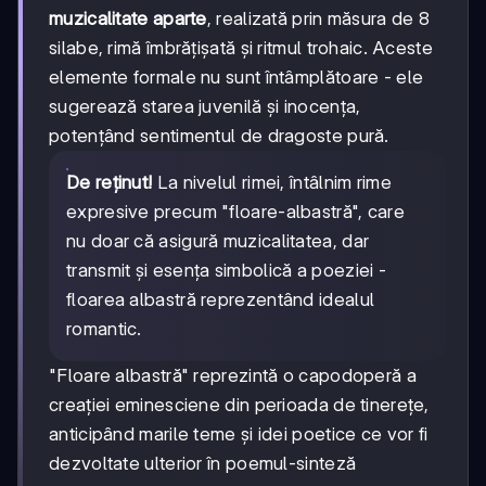
muzicalitate aparte
, realizată prin măsura de 8
silabe, rimă îmbrățișată și ritmul trohaic. Aceste
elemente formale nu sunt întâmplătoare - ele
sugerează starea juvenilă și inocența,
potențând sentimentul de dragoste pură.
De reținut!
La nivelul rimei, întâlnim rime
expresive precum "floare-albastră", care
nu doar că asigură muzicalitatea, dar
transmit și esența simbolică a poeziei -
floarea albastră reprezentând idealul
romantic.
"Floare albastră" reprezintă o capodoperă a
creației eminesciene din perioada de tinerețe,
anticipând marile teme și idei poetice ce vor fi
dezvoltate ulterior în poemul-sinteză