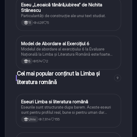
Eseu ,,Leoaică tânără,iubirea” de Nichita
Limba și literatura română
Stănescu
Particularități de construcție ale unui text studiat.
628
5
11
Model de Abordare al Exercițiul 6
Limba și literatura română
Modelul de abordare al exercițiului 6 la Evaluare
Națională la Limba și Literatura Română este foarte
important, astfel, aceste notițe, având noțiuni preluate
574
2
8
din surse concrete, te vor ajuta să gestionezi cu brio
acest exercițiu!
Cel mai popular conținut la Limba și
9
literatura română
Eseuri Limba si literatura română
Limba și literatura română
Eseurile sunt structurate dupa barem. Aceste eseuri
sunt pentru profilul real, bune si pentru uman dar
lipsesc relatiile dintre personaje si caracrerizarile.
7,814
155
Univ.