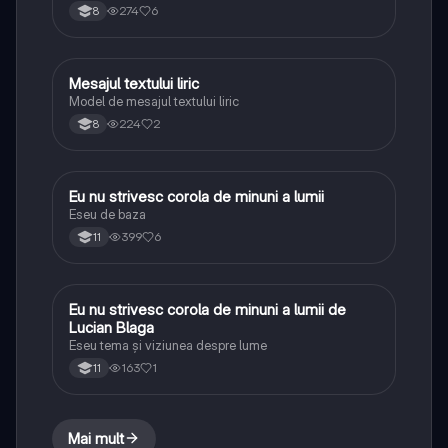
274
6
8
Mesajul textului liric
Limba și literatura română
Model de mesajul textului liric
224
2
8
Eu nu strivesc corola de minuni a lumii
Limba și literatura română
Eseu de baza
399
6
11
Eu nu strivesc corola de minuni a lumii de
Limba și literatura română
Lucian Blaga
Eseu tema și viziunea despre lume
163
1
11
Mai mult