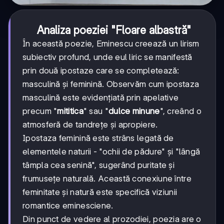
Analiza poeziei "Floare albastră"
În această poezie, Eminescu creează un lirism
subiectiv profund, unde eul liric se manifestă
prin două ipostaze care se completează:
masculină și feminină. Observăm cum ipostaza
masculină este evidențiată prin apelative
precum "
mititica
" sau "
dulce minune
", creând o
atmosferă de tandrețe și apropiere.
Ipostaza feminină este strâns legată de
elementele naturii - "ochii de pădure" și "lângă
tâmpla cea senină", sugerând puritate și
frumusețe naturală. Această conexiune între
feminitate și natură este specifică viziunii
romantice eminesciene.
Din punct de vedere al prozodiei, poezia are o