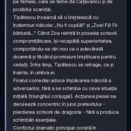
pe femeie, care se teme de Cațavencu și de
posibilul scandal.
Tipătescu încearcă să o liniștească cu
îndemnuri ridicole: „Nu fi copilă!" și „Zoe! Fii! Fii
bărbată..." Când Zoe reintră în posesia scrisorii
compromițătoare, își recapătă superioritatea,
comportându-se din nou ca o adevărată
doamnă și făcând promisiuni liniștitoare pentru
ceilalți. Între timp, Tipătescu se retrage, ca și
înainte, în umbra ei.
Finalul comediei aduce împăcarea ridicolă a
adversarilor, fără a se schimba cu ceva situația
inițială (triunghiul conjugal). Acțiunea piesei se
derulează concentric în jurul pretextului -
pierderea scrisorii de dragoste - fără a produce
schimbări esențiale.
Conflictul dramatic principal constă în