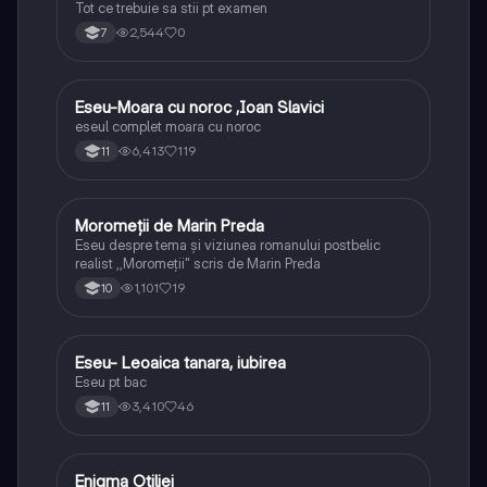
Tot ce trebuie sa stii pt examen
2,544
0
7
Eseu-Moara cu noroc ,Ioan Slavici
Limba și literatura română
eseul complet moara cu noroc
6,413
119
11
Moromeții de Marin Preda
Limba și literatura română
Eseu despre tema și viziunea romanului postbelic
realist ,,Moromeții" scris de Marin Preda
1,101
19
10
Eseu- Leoaica tanara, iubirea
Limba și literatura română
Eseu pt bac
3,410
46
11
Enigma Otiliei
Limba și literatura română