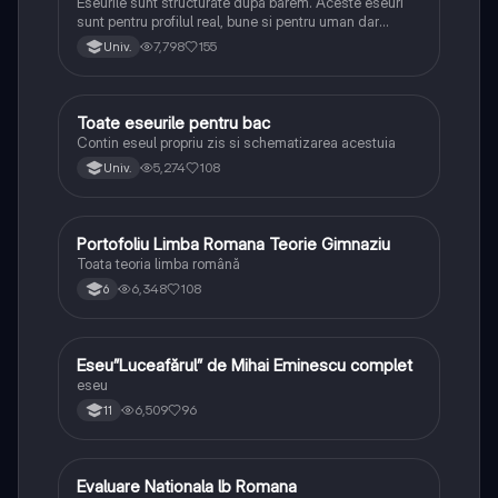
Eseurile sunt structurate dupa barem. Aceste eseuri
sunt pentru profilul real, bune si pentru uman dar
lipsesc relatiile dintre personaje si caracrerizarile.
7,798
155
Univ.
Toate eseurile pentru bac
Limba și literatura română
Contin eseul propriu zis si schematizarea acestuia
5,274
108
Univ.
Portofoliu Limba Romana Teorie Gimnaziu
Limba și literatura română
Toata teoria limba română
6,348
108
6
Eseu”Luceafărul” de Mihai Eminescu complet
Limba și literatura română
eseu
6,509
96
11
Evaluare Nationala lb Romana
Limba și literatura română