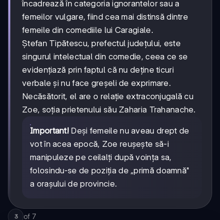
încadrează în categoria ignorantelor sau a
femeilor vulgare, fiind cea mai distinsă dintre
femeile din comediile lui Caragiale.
Ștefan Tipătescu, prefectul județului, este
singurul intelectual din comedie, ceea ce se
evidențiază prin faptul că nu deține ticuri
verbale și nu face greșeli de exprimare.
Necăsătorit, el are o relație extraconjugală cu
Zoe, soția prietenului său Zaharia Trahanache.
Important!
Deși femeile nu aveau drept de
vot în acea epocă, Zoe reușește să-i
manipuleze pe ceilalți după voința sa,
folosindu-se de poziția de „primă doamnă"
a orașului de provincie.
of
7
3