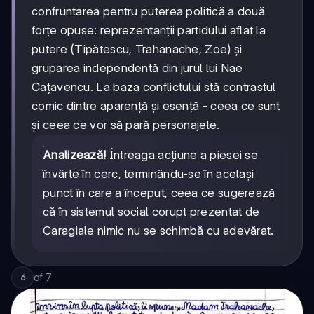
confruntarea pentru puterea politică a două
forțe opuse: reprezentanții partidului aflat la
putere (Tipătescu, Trahanache, Zoe) și
gruparea independentă din jurul lui Nae
Cațavencu. La baza conflictului stă contrastul
comic dintre aparență și esență - ceea ce sunt
și ceea ce vor să pară personajele.
Analizează!
Întreaga acțiune a piesei se
învârte în cerc, terminându-se în același
punct în care a început, ceea ce sugerează
că în sistemul social corupt prezentat de
Caragiale nimic nu se schimbă cu adevărat.
of
7
6