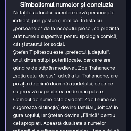
Simbolismul numelor și concluzia
Notațiile autorului caracterizează personajele
indirect, prin gesturi și mimică. În lista cu
„persoanele" de la începutul piesei, se prezintă
atât numele sugestive pentru tipologia comică,
cât și statutul lor social.
Ștefan Tipătescu este „prefectul județului",
unul dintre stâlpii puterii locale, dar care are
gândire de stăpân medieval. Zoe Trahanache,
„soția celui de sus", adică a lui Trahanache, are
poziția de primă doamnă a județului, ceea ce
sugerează capacitatea ei de manipulare.
Comicul de nume este evident: Zoe (nume ce
sugerează distincție) devine familiar „Joițica" în
gura soțului, iar Ștefan devine „Fănică" pentru
cei apropiați. Această dualitate a numelor
reflectă și dualitatea personajelor - fața publică