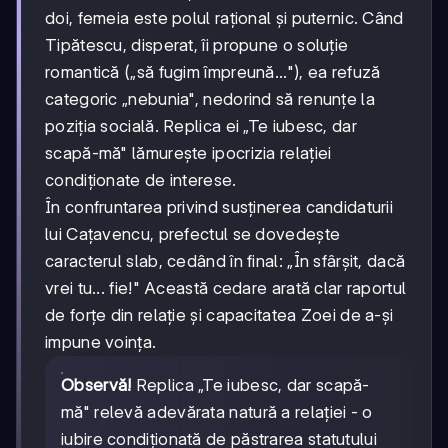
doi, femeia este polul rațional și puternic. Când
Tipătescu, disperat, îi propune o soluție
romantică („să fugim împreună..."), ea refuză
categoric „nebunia", nedorind să renunțe la
poziția socială. Replica ei „Te iubesc, dar
scapă-mă" lămurește ipocrizia relației
condiționate de interese.
În confruntarea privind susținerea candidaturii
lui Cațavencu, prefectul se dovedește
caracterul slab, cedând în final: „În sfârșit, dacă
vrei tu... fie!" Această cedare arată clar raportul
de forțe din relație și capacitatea Zoei de a-și
impune voința.
Observă!
Replica „Te iubesc, dar scapă-
mă" relevă adevărata natură a relației - o
iubire condiționată de păstrarea statutului