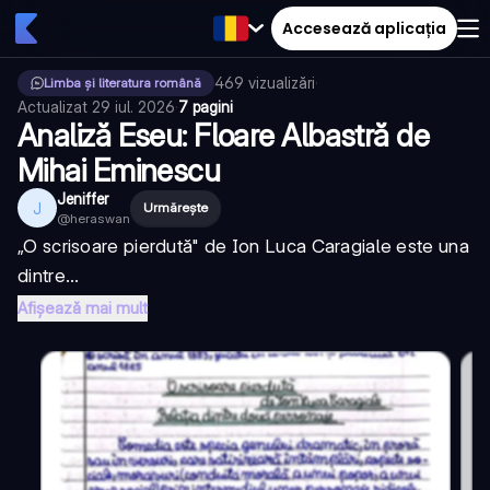
Accesează aplicația
469
vizualizări
·
Limba și literatura română
Actualizat
29 iul. 2026
·
7 pagini
Analiză Eseu: Floare Albastră de
Mihai Eminescu
Jeniffer
J
Urmărește
@
heraswan
„O scrisoare pierdută" de Ion Luca Caragiale este una
dintre...
Afișează mai mult