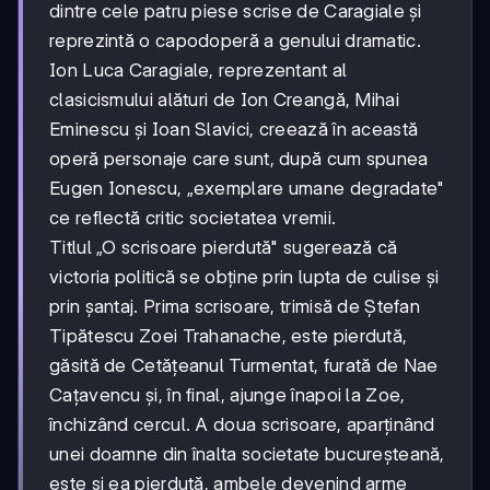
dintre cele patru piese scrise de Caragiale și
reprezintă o capodoperă a genului dramatic.
Ion Luca Caragiale, reprezentant al
clasicismului alături de Ion Creangă, Mihai
Eminescu și Ioan Slavici, creează în această
operă personaje care sunt, după cum spunea
Eugen Ionescu, „exemplare umane degradate"
ce reflectă critic societatea vremii.
Titlul „O scrisoare pierdută" sugerează că
victoria politică se obține prin lupta de culise și
prin șantaj. Prima scrisoare, trimisă de Ștefan
Tipătescu Zoei Trahanache, este pierdută,
găsită de Cetățeanul Turmentat, furată de Nae
Cațavencu și, în final, ajunge înapoi la Zoe,
închizând cercul. A doua scrisoare, aparținând
unei doamne din înalta societate bucureșteană,
este și ea pierdută, ambele devenind arme