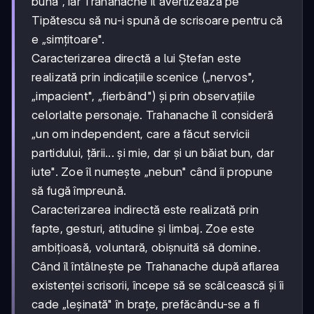
bună", iar Trahanache îl avertizează pe
Tipătescu să nu-i spună de scrisoare pentru că
e „simțitoare".
Caracterizarea directă a lui Ștefan este
realizată prin indicațiile scenice („nervos",
„impacient", „fierbând") și prin observațiile
celorlalte personaje. Trahanache îl consideră
„un om independent, care a făcut servicii
partidului, țării... și mie, dar și un băiat bun, dar
iute". Zoe îl numește „nebun" când îi propune
să fugă împreună.
Caracterizarea indirectă este realizată prin
fapte, gesturi, atitudine și limbaj. Zoe este
ambițioasă, voluntară, obișnuită să domine.
Când îl întâlnește pe Trahanache după aflarea
existenței scrisorii, începe să se scâlcească și îi
cade „leșinată" în brațe, prefăcându-se a fi