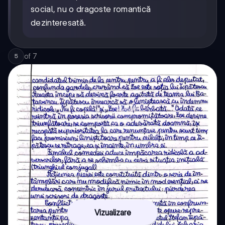
social, nu o dragoste romantică
dezinteresată.
of
7
5
Vizualizare