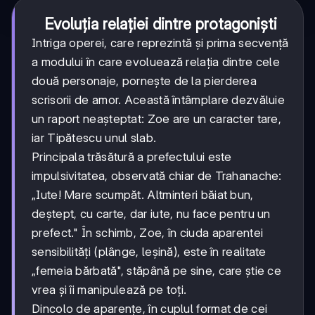
Evoluția relației dintre protagoniști
Intriga operei, care reprezintă și prima secvență
a modului în care evoluează relația dintre cele
două personaje, pornește de la pierderea
scrisorii de amor. Această întâmplare dezvăluie
un raport neașteptat: Zoe are un caracter tare,
iar Tipătescu unul slab.
Principala trăsătură a prefectului este
impulsivitatea, observată chiar de Trahanache:
„Iute! Mare scumpăt. Altminteri băiat bun,
deștept, cu carte, dar iute, nu face pentru un
prefect." În schimb, Zoe, în ciuda aparentei
sensibilități (plânge, leșină), este în realitate
„femeia bărbată", stăpână pe sine, care știe ce
vrea și îi manipulează pe toți.
Dincolo de aparențe, în cuplul format de cei