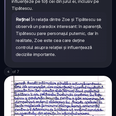
influențeze pe toți cei din jurul ei, inclusiv pe
Tipătescu.
Reține!
În relația dintre Zoe și Tipătescu se
observă un paradox interesant: în aparență,
Tipătescu pare personajul puternic, dar în
realitate, Zoe este cea care deține
controlul asupra relației și influențează
deciziile importante.
of
7
4