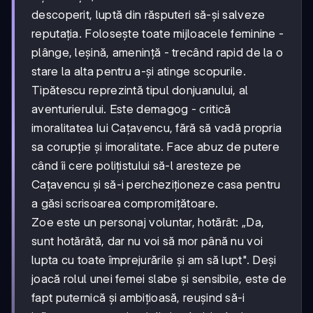
descoperit, luptă din răsputeri să-și salveze
reputația. Folosește toate mijloacele feminine -
plânge, leșină, amenință - trecând rapid de la o
stare la alta pentru a-și atinge scopurile.
Tipătescu reprezintă tipul donjuanului, al
aventurierului. Este demagog - critică
imoralitatea lui Cațavencu, fără să vadă propria
sa corupție și imoralitate. Face abuz de putere
când îi cere polițistului să-l aresteze pe
Cațavencu și să-i percheziționeze casa pentru
a găsi scrisoarea compromițătoare.
Zoe este un personaj voluntar, hotărât: „Da,
sunt hotărâtă, dar nu voi să mor până nu voi
lupta cu toate împrejurările și am să lupt". Deși
joacă rolul unei femei slabe și sensibile, este de
fapt puternică și ambițioasă, reușind să-i