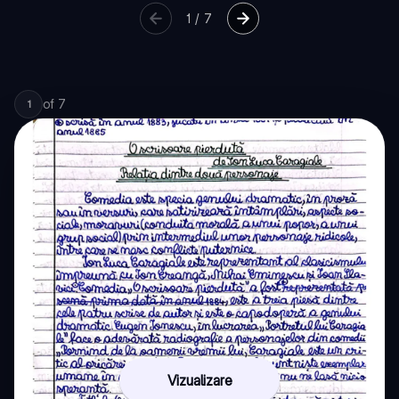
1
/
7
of
7
1
Vizualizare