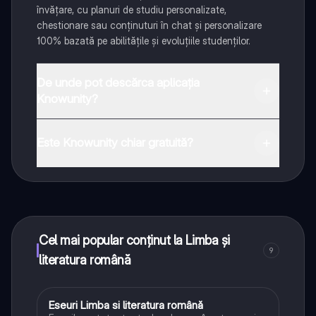
învățare, cu planuri de studiu personalizate,
chestionare sau conținuturi în chat și personalizare
100% bazată pe abilitățile și evoluțiile studenților.
De unde pot descărca aplicația
Knowunity?
Aplicația este disponibilă în Google Play Store și Apple
App Store.
Este Knowunity chiar gratuită?
Da! Bucură-te de access la materiale de studiu,
conectează-te cu alți elevi, și primește ajutor instant -
toate acestea la un click distanță. În plus, câștigă
puncte ca să deblochezi mai multe funcționalități!
Cel mai popular conținut la Limba și
9
literatura română
Eseuri Limba si literatura română
Limba și literatura română