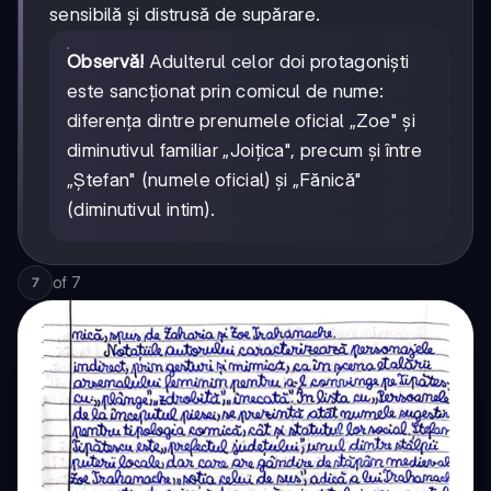
sensibilă și distrusă de supărare.
Observă!
Adulterul celor doi protagoniști
este sancționat prin comicul de nume:
diferența dintre prenumele oficial „Zoe" și
diminutivul familiar „Joițica", precum și între
„Ștefan" (numele oficial) și „Fănică"
(diminutivul intim).
of
7
7