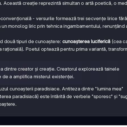
Această creație reprezintă simultan o artă poetică, o medi
convențională - versurile formează trei secvențe lirice fără 
 un monolog liric prin tehnica ingambamentului, renunțând a
ând două tipuri de cunoaștere:
cunoașterea luciferică
(cea c
 rațională). Poetul optează pentru prima variantă, transfo
a dintre creator și creație. Creatorul explorează tainele
e de a amplifica misterul existenței.
refuzul cunoașterii paradisiace. Antiteza dintre "lumina mea"
terea paradisiacă) este întărită de verbele "sporesc" și "su
oaștere.