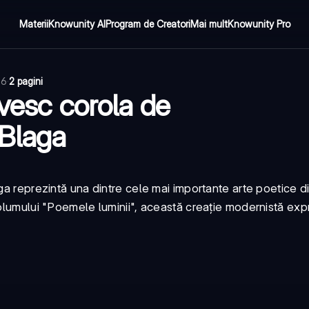
Materii
Knowunity AI
Program de Creatori
Mai mult
Knowunity Pro
26
·
2 pagini
ivesc corola de
 Blaga
ga reprezintă una dintre cele mai importante arte poetice din
volumului "Poemele luminii", această creație modernistă exp