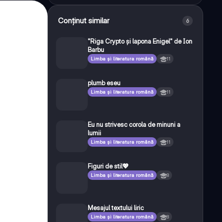
Conținut similar
6
"Riga Crypto și lapona Enigel" de Ion
Barbu
Limba și literatura română
11
plumb eseu
Limba și literatura română
11
Eu nu strivesc corola de minuni a
lumii
Limba și literatura română
11
Figuri de stil💖
Limba și literatura română
8
Mesajul textului liric
Limba și literatura română
8