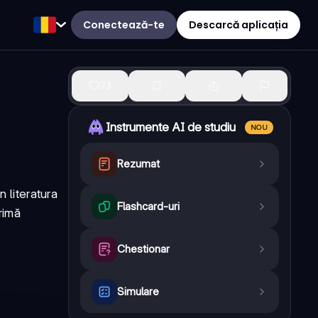
Conectează-te
Descarcă aplicația
73
Instrumente AI de studiu
NOU
Rezumat
 literatura
Flashcard-uri
rimă
Chestionar
Simulare