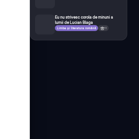
Eu nu strivesc corola de minuni a
lumii de Lucian Blaga
Limba și literatura română
11