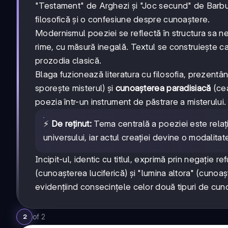
"Testament" de Arghezi și "Joc secund" de Barbu. 
filosofică și o confesiune despre cunoaștere.
Modernismul poeziei se reflectă în structura sa ne
rime, cu măsură inegală. Textul se construiește ca
prozodia clasică.
Blaga fuzionează literatura cu filosofia, prezent
sporește misterul) și
cunoașterea paradisiacă
(cea
poezia într-un instrument de păstrare a misterului.
⚡
De reținut:
Tema centrală a poeziei este relați
universului, iar actul creației devine o modalitat
Incipit-ul, identic cu titlul, exprimă prin negație 
(cunoașterea luciferică) și "lumina altora" (cunoaș
evidențiind consecințele celor două tipuri de cun
of
2
2