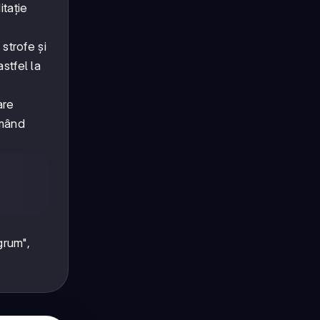
tație
strofe și
stfel la
are
rmând
grum",