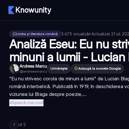
Knowunity
3.673
vizualizări
·
Actualizat
21 iul. 20
Limba și literatura română
Analiză Eseu: Eu nu str
minuni a lumii - Lucian
Andreea Marcu
Urmărește
Adaugă la sursele Google
@
andreeamarcu
"Eu nu strivesc corola de minuni a lumii" de Lucian Bla
română interbelică. Publicată în 1919, în deschiderea 
viziunea lui Blaga despre poezie,...
Afișează mai mult
of
2
1