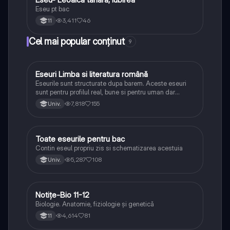
Eseu pt bac
3,411
46
11
Cel mai popular conținut
9
Eseuri Limba si literatura română
Limba și literatura română
Eseurile sunt structurate dupa barem. Aceste eseuri
sunt pentru profilul real, bune si pentru uman dar
lipsesc relatiile dintre personaje si caracrerizarile.
7,818
155
Univ.
Toate eseurile pentru bac
Limba și literatura română
Contin eseul propriu zis si schematizarea acestuia
5,287
108
Univ.
Notițe-Bio 11-12
Biologie
Biologie. Anatomie, fiziologie și genetică
4,614
81
11