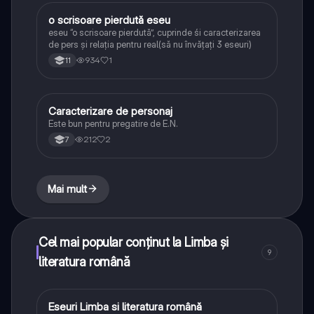
o scrisoare pierdută eseu
Limba și literatura română
eseu “o scrisoare pierdută”, cuprinde śi caracterizarea
de pers și relația pentru real(să nu învățați 3 eseuri)
934
1
11
Caracterizare de personaj
Limba și literatura română
Este bun pentru pregatire de E.N.
212
2
7
Mai mult
Cel mai popular conținut la Limba și
9
literatura română
Eseuri Limba si literatura română
Limba și literatura română