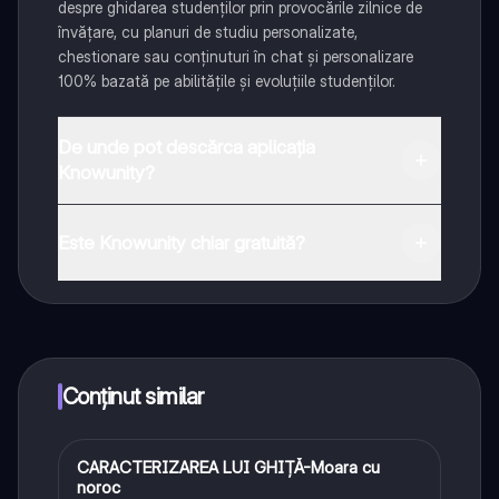
despre ghidarea studenților prin provocările zilnice de
învățare, cu planuri de studiu personalizate,
chestionare sau conținuturi în chat și personalizare
100% bazată pe abilitățile și evoluțiile studenților.
De unde pot descărca aplicația
Knowunity?
Aplicația este disponibilă în Google Play Store și Apple
App Store.
Este Knowunity chiar gratuită?
Da! Bucură-te de access la materiale de studiu,
conectează-te cu alți elevi, și primește ajutor instant -
toate acestea la un click distanță. În plus, câștigă
puncte ca să deblochezi mai multe funcționalități!
Conținut similar
CARACTERIZAREA LUI GHIȚĂ-Moara cu
Limba și literatura română
noroc