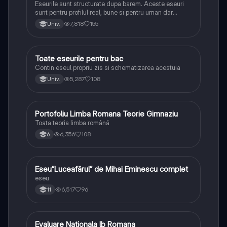
Eseurile sunt structurate dupa barem. Aceste eseuri
sunt pentru profilul real, bune si pentru uman dar
lipsesc relatiile dintre personaje si caracrerizarile.
7,818
155
Univ.
Toate eseurile pentru bac
Limba și literatura română
Contin eseul propriu zis si schematizarea acestuia
5,287
108
Univ.
Portofoliu Limba Romana Teorie Gimnaziu
Limba și literatura română
Toata teoria limba română
6,356
108
6
Eseu”Luceafărul” de Mihai Eminescu complet
Limba și literatura română
eseu
6,517
96
11
Evaluare Nationala lb Romana
Limba și literatura română