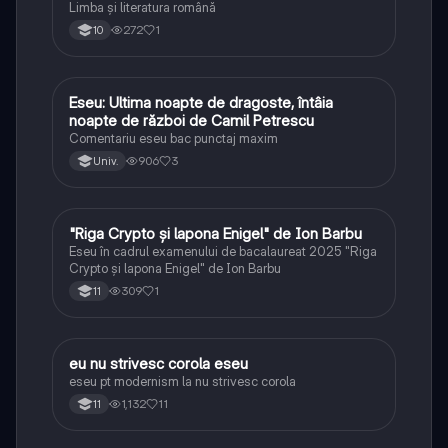
Limba și literatura română
272
1
10
Eseu: Ultima noapte de dragoste, întâia
Limba și literatura română
noapte de război de Camil Petrescu
Comentariu eseu bac punctaj maxim
906
3
Univ.
"Riga Crypto și lapona Enigel" de Ion Barbu
Limba și literatura română
Eseu în cadrul examenului de bacalaureat 2025 "Riga
Crypto și lapona Enigel" de Ion Barbu
309
1
11
eu nu strivesc corola eseu
Limba și literatura română
eseu pt modernism la nu strivesc corola
1,132
11
11