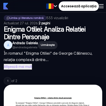
Accesează aplicația
533
vizualizări
·
Limba și literatura română
Actualizat
27 iul. 2026
·
2 pagini
Enigma Otiliei: Analiza Relatiei
Dintre Personaje
Andrada Gabriela
A
Urmărește
@
andradagabriela
În romanul "Enigma Otiliei" de George Călinescu,
relația complexă dintre...
Afișează mai mult
of
2
1