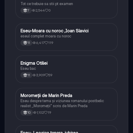
Tot ce trebuie sa stii pt examen
2,544
0
7
Eseu-Moara cu noroc ,Ioan Slavici
Limba și literatura română
eseul complet moara cu noroc
6,417
119
11
Enigma Otiliei
Limba și literatura română
Eseu bac
3,909
59
11
Moromeții de Marin Preda
Limba și literatura română
Eseu despre tema și viziunea romanului postbelic
realist ,,Moromeții" scris de Marin Preda
1,102
19
10
Eseu- Leoaica tanara, iubirea
Limba și literatura română