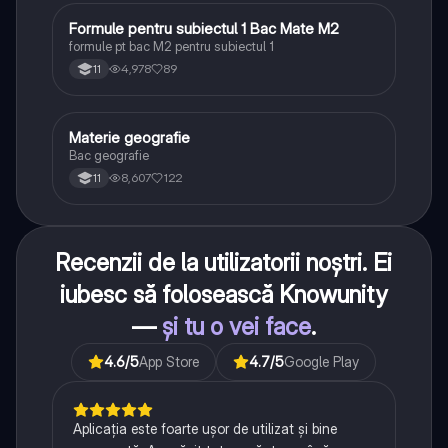
Formule pentru subiectul 1 Bac Mate M2
Matematică
formule pt bac M2 pentru subiectul 1
4,978
89
11
Materie geografie
Geografie
Bac geografie
8,607
122
11
Recenzii de la utilizatorii noștri. Ei
iubesc să folosească Knowunity
—
și tu o vei face
.
4.6
/5
App Store
4.7
/5
Google Play
Aplicația este foarte ușor de utilizat și bine