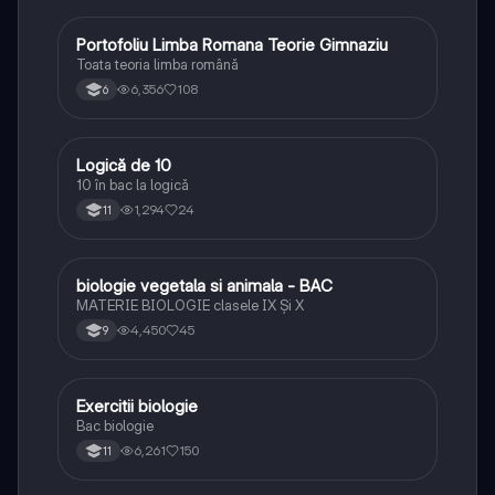
Portofoliu Limba Romana Teorie Gimnaziu
Limba și literatura română
Toata teoria limba română
6,356
108
6
Logică de 10
Logică
10 în bac la logică
1,294
24
11
biologie vegetala si animala - BAC
Biologie
MATERIE BIOLOGIE clasele IX Şi X
4,450
45
9
Exercitii biologie
Biologie
Bac biologie
6,261
150
11