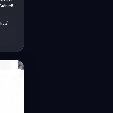
(Stănică
ive),