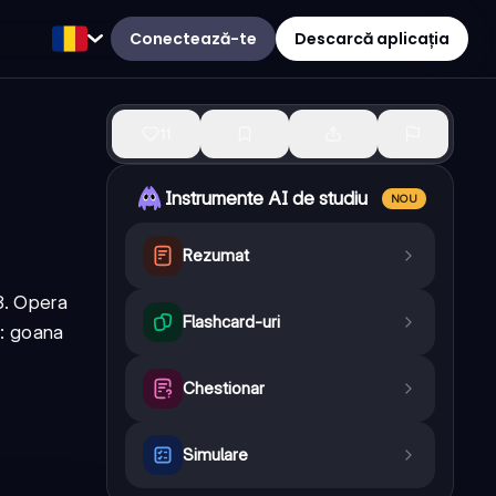
Conectează-te
Descarcă aplicația
11
Instrumente AI de studiu
NOU
Rezumat
8. Opera
Flashcard-uri
e: goana
Chestionar
Simulare