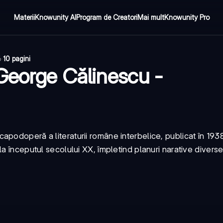
Materii
Knowunity AI
Program de Creatori
Mai mult
Knowunity Pro
6
·
10 pagini
 George Călinescu -
apodoperă a literaturii române interbelice, publicat în 193
a începutul secolului XX, împletind planuri narative divers