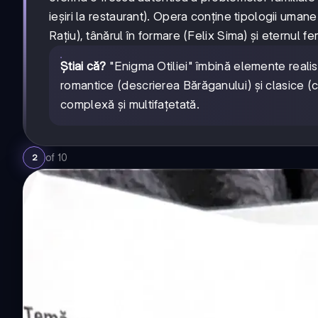
ieșiri la restaurant). Opera conține tipologii uman
Rațiu), tânărul în formare (Felix Sima) și eternul f
Știai că?
"Enigma Otiliei" îmbină elemente realis
romantice (descrierea Bărăganului) și clasice (
complexă și multifațetată.
of
10
2