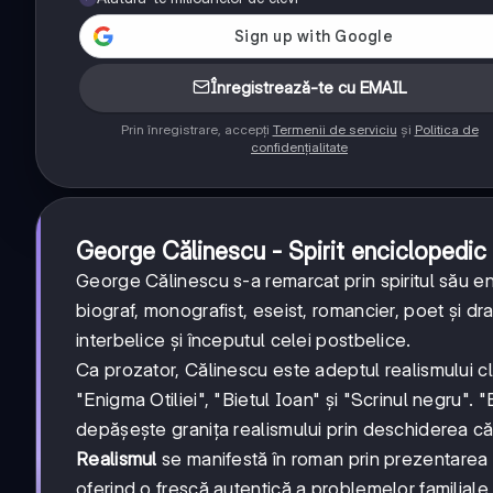
Înregistrează-te cu EMAIL
Prin înregistrare, accepți
Termenii de serviciu
și
Politica de
confidențialitate
George Călinescu - Spirit enciclopedic 
George Călinescu s-a remarcat prin spiritul său enci
biograf, monografist, eseist, romancier, poet și dra
interbelice și începutul celei postbelice.
Ca prozator, Călinescu este adeptul realismului cla
"Enigma Otiliei", "Bietul Ioan" și "Scrinul negru".
depășește granița realismului prin deschiderea că
Realismul
se manifestă în roman prin prezentarea v
oferind o frescă autentică a problemelor familiale ș