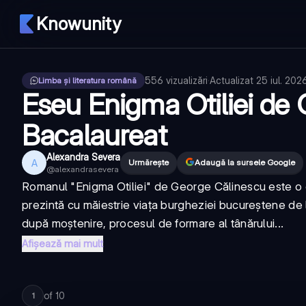
Knowunity
556
vizualizări
·
Actualizat
25 iul. 202
Limba și literatura română
Eseu Enigma Otiliei de
Bacalaureat
Alexandra Severa
A
Urmărește
Adaugă la sursele Google
@
alexandrasevera
Romanul "Enigma Otiliei" de George Călinescu este o c
prezintă cu măiestrie viața burgheziei bucureștene de l
după moștenire, procesul de formare al tânărului...
Afișează mai mult
of
10
1