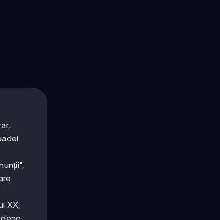
ar,
ioadei
unții",
care
ui XX,
ondene,