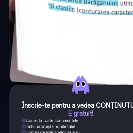
Înscrie-te pentru a vedea CONȚINUT
E gratuit!
Acces la toate documentele
Îmbunătățește notele tale!
Alătură-te milioanelor de elevi