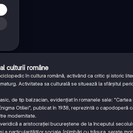
al culturii române
clopedic în cultura română, activând ca critic și istoric liter
maturg. Activitatea sa culturală se situează la sfârșitul per
sic, de tip balzacian, evidențiat în romanele sale: "Cartea n
 "Enigma Otiliei", publicat în 1938, reprezintă o capodoperă 
tre modernitate.
eridică a aristocrației bucureștene de la începutul secolul
i a particularităților sociale (plimbări cu trăsura, serate m