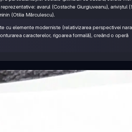
e reprezentative: avarul (Costache Giurgiuveanu), ariviștul 
eminin (Otilia Mărculescu).
te cu elemente moderniste (relativizarea perspectivei narat
conturarea caracterelor, rigoarea formală), creând o operă