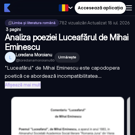
Accesează aplicația
782
vizualizări
·
Actualizat
18 iul. 2026
Limba și literatura română
·
3 pagini
Analiza poeziei Luceafărul de Mihai
Eminescu
Loredana Moroianu
L
Urmărește
@
loredanamoroianu86
"Luceafărul" de Mihai Eminescu este capodopera
poetică ce abordează incompatibilitatea...
Afișează mai mult