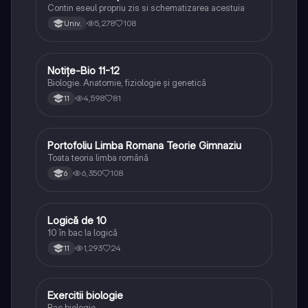
Contin eseul propriu zis si schematizarea acestuia
5,278
108
Univ.
Notițe-Bio 11-12
Biologie
Biologie. Anatomie, fiziologie și genetică
4,598
81
11
Portofoliu Limba Romana Teorie Gimnaziu
Limba și literatura română
Toata teoria limba română
6,350
108
6
Logică de 10
Logică
10 în bac la logică
1,293
24
11
Exercitii biologie
Biologie
Bac biologie