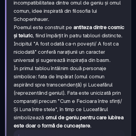
incompatibilitatea dintre omul de geniu și omul
comun, idee inspirată din filosofia lui
Schopenhauer.
Poemul este construit pe
antiteza dintre cosmic
și teluric
, fiind împărțit în patru tablouri distincte.
Incipitul "A fost odată ca-n povești/ A fost ca
niciodată" conferă narațiunii un caracter
universal și sugerează inspirația din basm.
În primul tablou întâlnim două personaje
simbolice: fata de împărat (omul comun
aspirând spre transcendență) și Luceafărul
(reprezentând geniul). Fata este unicizată prin
comparații precum "Cum e Fecioara între sfinți/
Și Luna între stele", în timp ce Luceafărul
simbolizează
omul de geniu pentru care iubirea
este doar o formă de cunoaștere
.