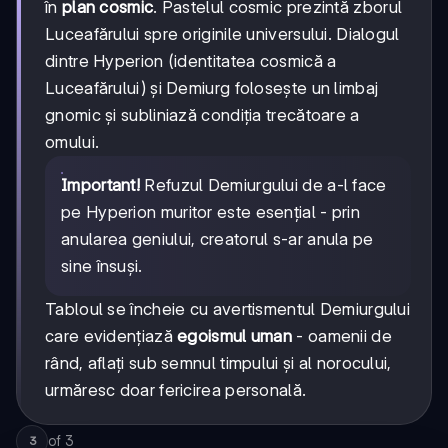
în
plan cosmic
. Pastelul cosmic prezintă zborul
Luceafărului spre originile universului. Dialogul
dintre Hyperion (identitatea cosmică a
Luceafărului) și Demiurg folosește un limbaj
gnomic și subliniază condiția trecătoare a
omului.
Important!
Refuzul Demiurgului de a-l face
pe Hyperion muritor este esențial - prin
anularea geniului, creatorul s-ar anula pe
sine însuși.
Tabloul se încheie cu avertismentul Demiurgului
care evidențiază
egoismul uman
- oamenii de
rând, aflați sub semnul timpului și al norocului,
urmăresc doar fericirea personală.
of
3
3