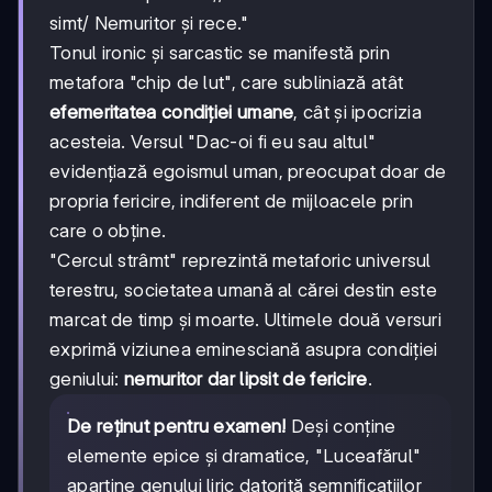
simt/ Nemuritor și rece."
Tonul ironic și sarcastic se manifestă prin
metafora "chip de lut", care subliniază atât
efemeritatea condiției umane
, cât și ipocrizia
acesteia. Versul "Dac-oi fi eu sau altul"
evidențiază egoismul uman, preocupat doar de
propria fericire, indiferent de mijloacele prin
care o obține.
"Cercul strâmt" reprezintă metaforic universul
terestru, societatea umană al cărei destin este
marcat de timp și moarte. Ultimele două versuri
exprimă viziunea eminesciană asupra condiției
geniului:
nemuritor dar lipsit de fericire
.
De reținut pentru examen!
Deși conține
elemente epice și dramatice, "Luceafărul"
aparține genului liric datorită semnificațiilor