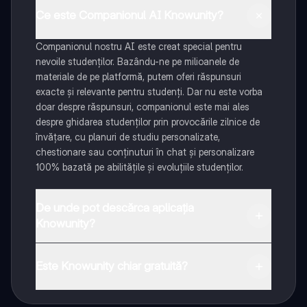
Ce este Companionul AI Knowunity?
Companionul nostru AI este creat special pentru
nevoile studenților. Bazându-ne pe milioanele de
materiale de pe platformă, putem oferi răspunsuri
exacte și relevante pentru studenți. Dar nu este vorba
doar despre răspunsuri, companionul este mai ales
despre ghidarea studenților prin provocările zilnice de
învățare, cu planuri de studiu personalizate,
chestionare sau conținuturi în chat și personalizare
100% bazată pe abilitățile și evoluțiile studenților.
De unde pot descărca aplicația
Knowunity?
Aplicația este disponibilă în Google Play Store și Apple
App Store.
Este Knowunity chiar gratuită?
Da! Bucură-te de access la materiale de studiu,