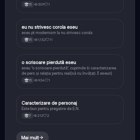
309
1
11
eu nu strivesc corola eseu
Limba și literatura română
eseu pt modernism la nu strivesc corola
1,132
11
11
o scrisoare pierdută eseu
Limba și literatura română
eseu “o scrisoare pierdută”, cuprinde śi caracterizarea
de pers și relația pentru real(să nu învățați 3 eseuri)
934
1
11
Caracterizare de personaj
Limba și literatura română
Este bun pentru pregatire de E.N.
212
2
7
Mai mult