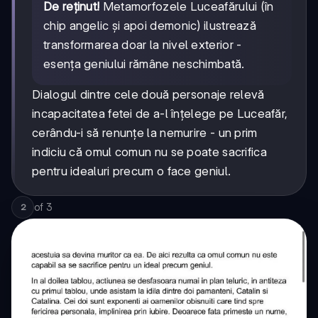
De reținut!
Metamorfozele Luceafărului (în
chip angelic și apoi demonic) ilustrează
transformarea doar la nivel exterior -
esența geniului rămâne neschimbată.
Dialogul dintre cele două personaje relevă
incapacitatea fetei de a-l înțelege pe Luceafăr,
cerându-i să renunțe la nemurire - un prim
indiciu că omul comun nu se poate sacrifica
pentru idealuri precum o face geniul.
of
3
2