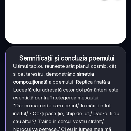
Semnificații și concluzia poemului
Ultimul tablou reunește atât planul cosmic, cât
și cel terestru, demonstrând
simetria
compozițională
a poemului. Replica finală a
Luceafărului adresată celor doi pământeni este
esențială pentru înțelegerea mesajului:
"Dar nu mai cade ca-n trecut/ În mări din tot
înaltul/ - Ce-ți pasă ție, chip de lut,/ Dac-oi fi eu
sau altul?/ Trăind în cercul vostru strâmt/
Norocul vă petrece,/ Ci eu în lumea mea mă