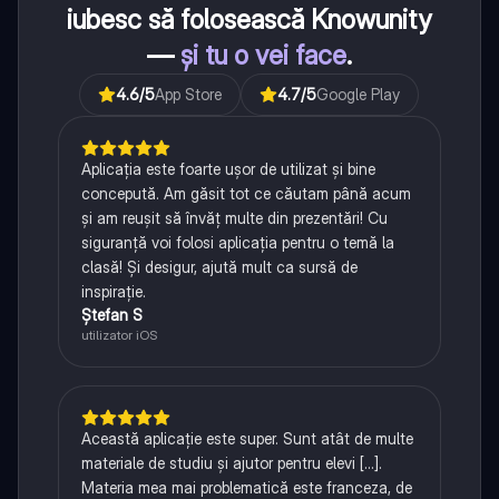
iubesc să folosească Knowunity
—
și tu o vei face
.
4.6
/5
App Store
4.7
/5
Google Play
Aplicația este foarte ușor de utilizat și bine
concepută. Am găsit tot ce căutam până acum
și am reușit să învăț multe din prezentări! Cu
siguranță voi folosi aplicația pentru o temă la
clasă! Și desigur, ajută mult ca sursă de
inspirație.
Ștefan S
utilizator iOS
Această aplicație este super. Sunt atât de multe
materiale de studiu și ajutor pentru elevi [...].
Materia mea mai problematică este franceza, de