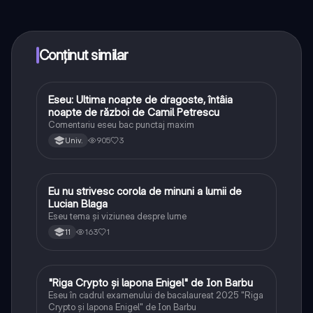
conectează-te cu alți elevi, și primește ajutor instant -
toate acestea la un click distanță. În plus, câștigă
puncte ca să deblochezi mai multe funcționalități!
Conținut similar
Eseu: Ultima noapte de dragoste, întâia
Limba și literatura română
noapte de război de Camil Petrescu
Comentariu eseu bac punctaj maxim
905
3
Univ.
Eu nu strivesc corola de minuni a lumii de
Limba și literatura română
Lucian Blaga
Eseu tema și viziunea despre lume
163
1
11
"Riga Crypto și lapona Enigel" de Ion Barbu
Limba și literatura română
Eseu în cadrul examenului de bacalaureat 2025 "Riga
Crypto și lapona Enigel" de Ion Barbu