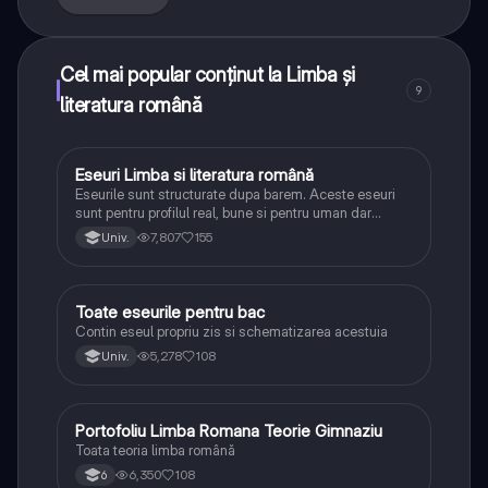
Cel mai popular conținut la Limba și
9
literatura română
Eseuri Limba si literatura română
Limba și literatura română
Eseurile sunt structurate dupa barem. Aceste eseuri
sunt pentru profilul real, bune si pentru uman dar
lipsesc relatiile dintre personaje si caracrerizarile.
7,807
155
Univ.
Toate eseurile pentru bac
Limba și literatura română
Contin eseul propriu zis si schematizarea acestuia
5,278
108
Univ.
Portofoliu Limba Romana Teorie Gimnaziu
Limba și literatura română
Toata teoria limba română
6,350
108
6