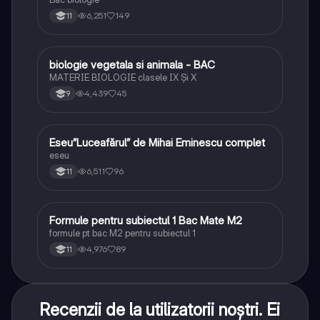
6,251
149
11
biologie vegetala si animala - BAC
Biologie
MATERIE BIOLOGIE clasele IX Şi X
4,439
45
9
Eseu”Luceafărul” de Mihai Eminescu complet
Limba și literatura română
eseu
6,511
96
11
Formule pentru subiectul 1 Bac Mate M2
Matematică
formule pt bac M2 pentru subiectul 1
4,976
89
11
Recenzii de la utilizatorii noștri. Ei