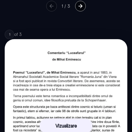
1
/
3
of
3
1
Vizualizare