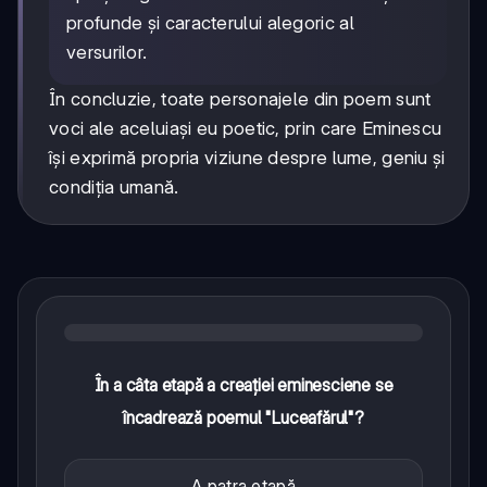
profunde și caracterului alegoric al
versurilor.
În concluzie, toate personajele din poem sunt
voci ale aceluiași eu poetic, prin care Eminescu
își exprimă propria viziune despre lume, geniu și
condiția umană.
În a câta etapă a creației eminesciene se
încadrează poemul "Luceafărul"?
A patra etapă