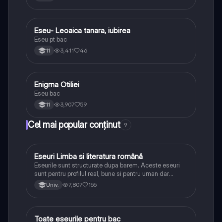
Eseu- Leoaica tanara, iubirea
Limba și literatura română
Eseu pt bac
3,411
46
11
Enigma Otiliei
Limba și literatura română
Eseu bac
3,907
59
11
Cel mai popular conținut
9
Eseuri Limba si literatura română
Limba și literatura română
Eseurile sunt structurate dupa barem. Aceste eseuri
sunt pentru profilul real, bune si pentru uman dar
lipsesc relatiile dintre personaje si caracrerizarile.
7,807
155
Univ.
Toate eseurile pentru bac
Limba și literatura română