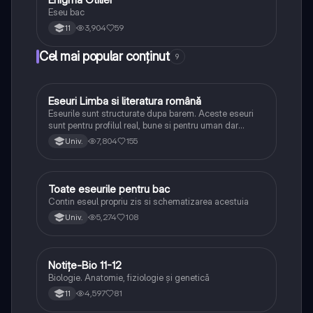
Eseu bac
3,904
59
11
Cel mai popular conținut
9
Eseuri Limba si literatura română
Limba și literatura română
Eseurile sunt structurate dupa barem. Aceste eseuri
sunt pentru profilul real, bune si pentru uman dar
lipsesc relatiile dintre personaje si caracrerizarile.
7,804
155
Univ.
Toate eseurile pentru bac
Limba și literatura română
Contin eseul propriu zis si schematizarea acestuia
5,274
108
Univ.
Notițe-Bio 11-12
Biologie
Biologie. Anatomie, fiziologie și genetică
4,597
81
11