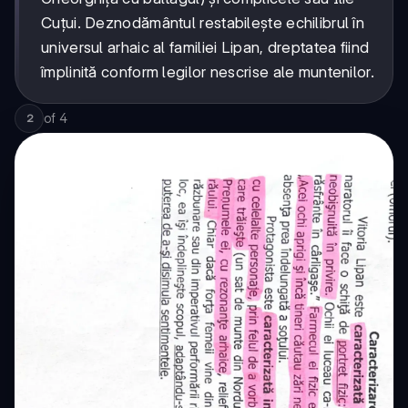
Cuțui. Deznodământul restabilește echilibrul în
universul arhaic al familiei Lipan, dreptatea fiind
împlinită conform legilor nescrise ale muntenilor.
of
4
2