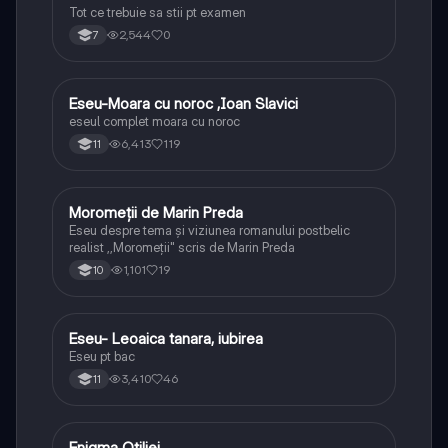
Tot ce trebuie sa stii pt examen
2,544
0
7
Eseu-Moara cu noroc ,Ioan Slavici
Limba și literatura română
eseul complet moara cu noroc
6,413
119
11
Moromeții de Marin Preda
Limba și literatura română
Eseu despre tema și viziunea romanului postbelic
realist ,,Moromeții" scris de Marin Preda
1,101
19
10
Eseu- Leoaica tanara, iubirea
Limba și literatura română
Eseu pt bac
3,410
46
11
Enigma Otiliei
Limba și literatura română