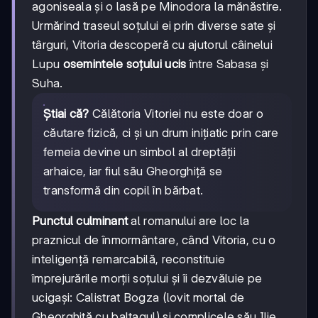
agoniseala și o lasă pe Minodora la mănăstire.
Urmărind traseul soțului ei prin diverse sate și
târguri, Vitoria descoperă cu ajutorul câinelui
Lupu
osemintele soțului ucis
între Sabasa și
Suha.
Știai că?
Călătoria Vitoriei nu este doar o
căutare fizică, ci și un drum inițiatic prin care
femeia devine un simbol al dreptății
arhaice, iar fiul său Gheorghiță se
transformă din copil în bărbat.
Punctul culminant
al romanului are loc la
praznicul de înmormântare, când Vitoria, cu o
inteligență remarcabilă, reconstituie
împrejurările morții soțului și îi dezvăluie pe
ucigași: Calistrat Bogza (lovit mortal de
Gheorghiță cu baltagul) și complicele său Ilie