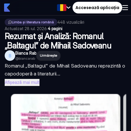
Accesează aplicația
448
vizualizări
·
Limba și literatura română
Actualizat
28 iul. 2026
·
4 pagini
Rezumat și Analiză: Romanul
„Baltagul” de Mihail Sadoveanu
Bianca Rab
B
Urmărește
@
biancarab
Romanul „Baltagul" de Mihail Sadoveanu reprezintă o
capodoperă a literaturii...
Afișează mai mult