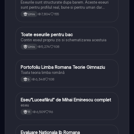
Eseurile sunt structurate dupa barem. Aceste eseuri
sunt pentru profilul real, bune si pentru uman dar
lipsesc relatiile dintre personaje si caracrerizarile.
7,804
155
Univ.
Toate eseurile pentru bac
Limba și literatura română
Contin eseul propriu zis si schematizarea acestuia
5,274
108
Univ.
Portofoliu Limba Romana Teorie Gimnaziu
Limba și literatura română
Toata teoria limba română
6,348
108
6
Eseu”Luceafărul” de Mihai Eminescu complet
Limba și literatura română
eseu
6,509
96
11
Evaluare Nationala lb Romana
Limba și literatura română