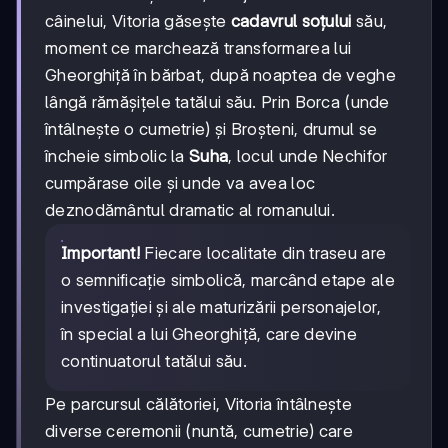
câinelui, Vitoria găsește
cadavrul soțului
său,
moment ce marchează transformarea lui
Gheorghiță în bărbat, după noaptea de veghe
lângă rămășițele tatălui său. Prin Borca (unde
întâlnește o cumetrie) și Broșteni, drumul se
încheie simbolic la
Suha
, locul unde Nechifor
cumpărase oile și unde va avea loc
deznodământul dramatic al romanului.
Important!
Fiecare localitate din traseu are
o semnificație simbolică, marcând etape ale
investigației și ale maturizării personajelor,
în special a lui Gheorghiță, care devine
continuatorul tatălui său.
Pe parcursul călătoriei, Vitoria întâlnește
diverse ceremonii (nuntă, cumetrie) care