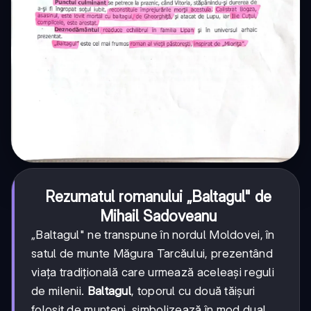
Rezumatul romanului „Baltagul" de
Mihail Sadoveanu
„Baltagul" ne transpune în nordul Moldovei, în
satul de munte Măgura Tarcăului, prezentând
viața tradițională care urmează aceleași reguli
de milenii.
Baltagul
, toporul cu două tăișuri
folosit de munteni, simbolizează în mod dual