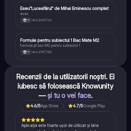
Eseu”Luceafărul” de Mihai Eminescu complet
Limba și literatura română
eseu
6,509
96
11
Formule pentru subiectul 1 Bac Mate M2
Matematică
formule pt bac M2 pentru subiectul 1
4,975
89
11
Recenzii de la utilizatorii noștri. Ei
iubesc să folosească Knowunity
—
și tu o vei face
.
4.6
/5
App Store
4.7
/5
Google Play
Aplicația este foarte ușor de utilizat și bine