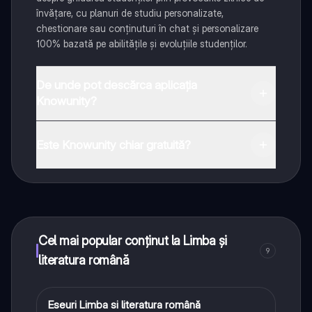
învățare, cu planuri de studiu personalizate,
chestionare sau conținuturi în chat și personalizare
100% bazată pe abilitățile și evoluțiile studenților.
De unde pot descărca aplicația
Knowunity?
Aplicația este disponibilă în Google Play Store și Apple
App Store.
Este Knowunity chiar gratuită?
Da! Bucură-te de access la materiale de studiu,
conectează-te cu alți elevi, și primește ajutor instant -
toate acestea la un click distanță. În plus, câștigă
puncte ca să deblochezi mai multe funcționalități!
Cel mai popular conținut la Limba și
9
literatura română
Eseuri Limba si literatura română
Limba și literatura română