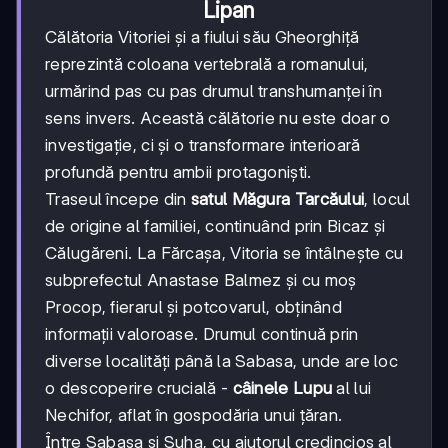
Lipan
Călătoria Vitoriei și a fiului său Gheorghiță
reprezintă coloana vertebrală a romanului,
urmărind pas cu pas drumul transhumanței în
sens invers. Această călătorie nu este doar o
investigație, ci și o transformare interioară
profundă pentru ambii protagoniști.
Traseul începe din
satul Măgura Tarcăului
, locul
de origine al familiei, continuând prin Bicaz și
Călugăreni. La Fărcașa, Vitoria se întâlnește cu
subprefectul Anastase Balmez și cu moș
Procop, fierarul și potcovarul, obținând
informații valoroase. Drumul continuă prin
diverse localități până la Sabasa, unde are loc
o descoperire crucială -
câinele Lupu
al lui
Nechifor, aflat în gospodăria unui țăran.
Între Sabasa și Suha, cu ajutorul credincios al