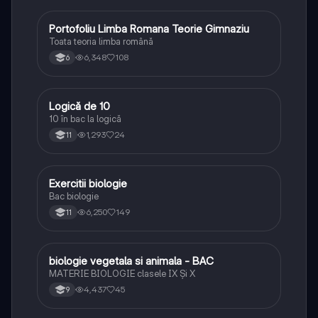
Portofoliu Limba Romana Teorie Gimnaziu
Limba și literatura română
Toata teoria limba română
6,348
108
6
Logică de 10
Logică
10 în bac la logică
1,293
24
11
Exercitii biologie
Biologie
Bac biologie
6,250
149
11
biologie vegetala si animala - BAC
Biologie
MATERIE BIOLOGIE clasele IX Şi X
4,437
45
9