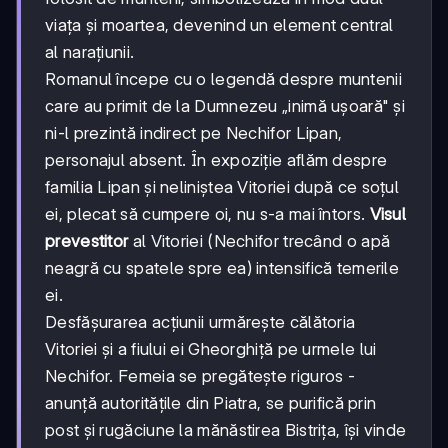
viața și moartea, devenind un element central
al narațiunii.
Romanul începe cu o legendă despre muntenii
care au primit de la Dumnezeu „inimă ușoară" și
ni-l prezintă indirect pe Nechifor Lipan,
personajul absent. În expoziție aflăm despre
familia Lipan și neliniștea Vitoriei după ce soțul
ei, plecat să cumpere oi, nu s-a mai întors.
Visul
prevestitor
al Vitoriei (Nechifor trecând o apă
neagră cu spatele spre ea) intensifică temerile
ei.
Desfășurarea acțiunii urmărește călătoria
Vitoriei și a fiului ei Gheorghiță pe urmele lui
Nechifor. Femeia se pregătește riguros -
anunță autoritățile din Piatra, se purifică prin
post și rugăciune la mănăstirea Bistrița, își vinde