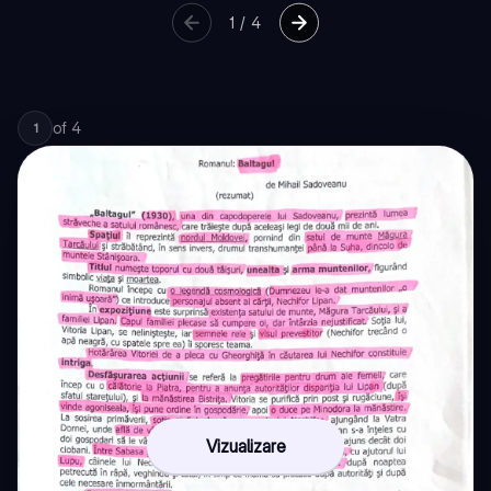
1
/
4
of
4
1
Vizualizare