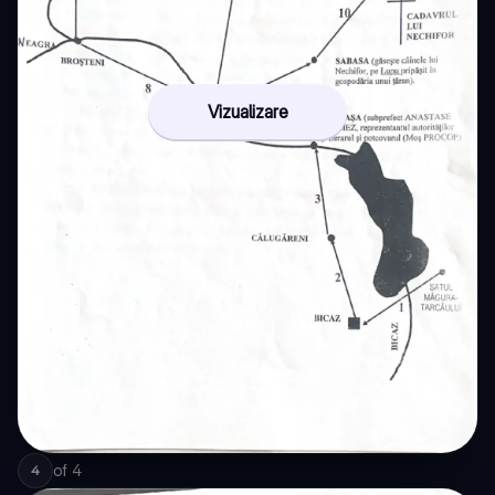
Vizualizare
of
4
4