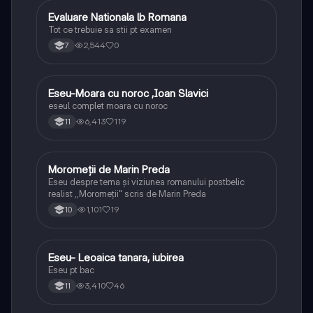
Evaluare Nationala lb Romana
Limba și literatura română
Tot ce trebuie sa stii pt examen
2,544
0
7
Eseu-Moara cu noroc ,Ioan Slavici
Limba și literatura română
eseul complet moara cu noroc
6,413
119
11
Moromeții de Marin Preda
Limba și literatura română
Eseu despre tema și viziunea romanului postbelic
realist ,,Moromeții" scris de Marin Preda
1,101
19
10
Eseu- Leoaica tanara, iubirea
Limba și literatura română
Eseu pt bac
3,410
46
11