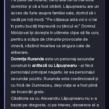
domnitor și că a fost otrăvit, Lăpușneanu are un
acces de furie asupra familiei sale, dorind să-i
vadă pe toți morți: "Pe câțeaua asta voi s-o tai
în patru bucăți împreună cu țâncul ei." Domnul
Moldovei își dorește în ultimele clipe să fie ucis,
pentru a scăpa de chinurile provocate de
otravă, văzând moartea ca singura cale de
eliberare.
Domnița Ruxanda
este un personaj secundar
construit în
antiteză cu Lăpușneanu
- el fiind
personajul principal negativ, iar ea personajul
secundar pozitiv. Ruxanda este credincioasă și
cu frică de Dumnezeu, deși viața ei a fost plină
de încercări grele.
Căsătoria sa cu Alexandru Lăpușneanu nu s-a
bazat pe dragoste, ci pe interes, deoarece el a