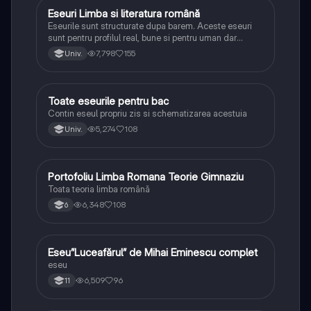
Eseuri Limba si literatura română
Limba și literatura română
Eseurile sunt structurate dupa barem. Aceste eseuri
sunt pentru profilul real, bune si pentru uman dar
lipsesc relatiile dintre personaje si caracrerizarile.
7,798
155
Univ.
Toate eseurile pentru bac
Limba și literatura română
Contin eseul propriu zis si schematizarea acestuia
5,274
108
Univ.
Portofoliu Limba Romana Teorie Gimnaziu
Limba și literatura română
Toata teoria limba română
6,348
108
6
Eseu”Luceafărul” de Mihai Eminescu complet
Limba și literatura română
eseu
6,509
96
11