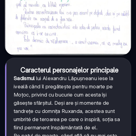
Caracterul personajelor principale
Sadismul
lui Alexandru Lăpușneanu iese la
iveală când îl pregătește pentru moarte pe
Moțoc, privind cu bucurie cum acesta își
găsește sfârșitul. Deși are și momente de
tandrețe cu domnița Ruxanda, acestea sunt
umbrité de teroarea pe care o inspiră, soția sa
fiind permanent înspăimântată de el.
Pe patul de moarte, când află că nu mai este