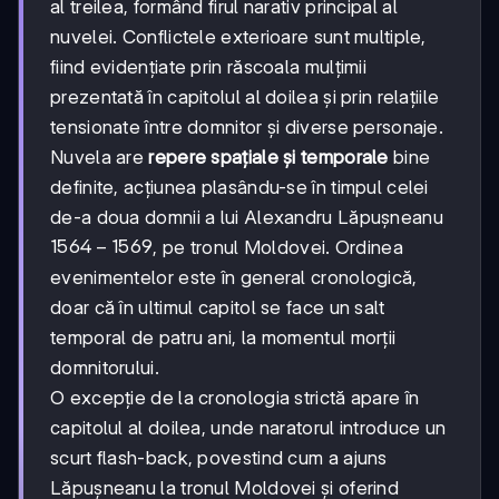
al treilea, formând firul narativ principal al
nuvelei. Conflictele exterioare sunt multiple,
fiind evidențiate prin răscoala mulțimii
prezentată în capitolul al doilea și prin relațiile
tensionate între domnitor și diverse personaje.
Nuvela are
repere spațiale și temporale
bine
definite, acțiunea plasându-se în timpul celei
de-a doua domnii a lui Alexandru Lăpușneanu
1564-
1564
−
1569
, pe tronul Moldovei. Ordinea
1569
evenimentelor este în general cronologică,
doar că în ultimul capitol se face un salt
temporal de patru ani, la momentul morții
domnitorului.
O excepție de la cronologia strictă apare în
capitolul al doilea, unde naratorul introduce un
scurt flash-back, povestind cum a ajuns
Lăpușneanu la tronul Moldovei și oferind