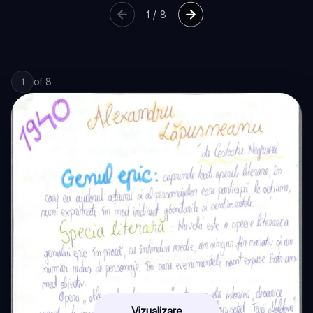
1
/
8
of
8
1
Vizualizare