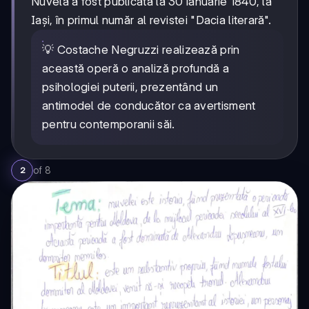
Nuvela a fost publicată la 30 ianuarie 1840, la
Iași, în primul număr al revistei "Dacia literară".
💡 Costache Negruzzi realizează prin
această operă o analiză profundă a
psihologiei puterii, prezentând un
antimodel de conducător ca avertisment
pentru contemporanii săi.
of
8
2