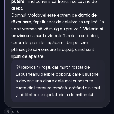
putere
, fiind convins că tronul i se cuvine de
drept.
Domnul Moldovei este extrem de
dornic de
răzbunare
, fapt ilustrat de celebra sa replică: "a
venit vremea să vă mulg eu pre voi".
Viclenia și
cruzimea
sa sunt evidente în relația cu boierii,
cărora le promite împăcare, dar pe care
plănuiește să-i omoare la ospăț, când sunt
lipsiți de apărare.
💡 Replica "Proști, dar mulți" rostită de
Lăpușneanu despre poporul care îl susține
a devenit una dintre cele mai cunoscute
citate din literatura română, arătând cinismul
și abilitatea manipulatorie a domnitorului.
of
8
5