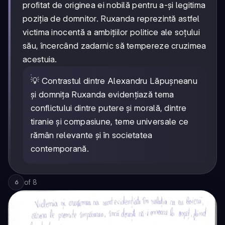
profitat de originea ei nobilă pentru a-și legitima
poziția de domnitor. Ruxanda reprezintă astfel
victima inocentă a ambițiilor politice ale soțului
său, încercând zadarnic să tempereze cruzimea
acestuia.
💡 Contrastul dintre Alexandru Lăpușneanu
și domnița Ruxanda evidențiază tema
conflictului dintre putere și morală, dintre
tiranie și compasiune, teme universale ce
rămân relevante și în societatea
contemporană.
of
8
6