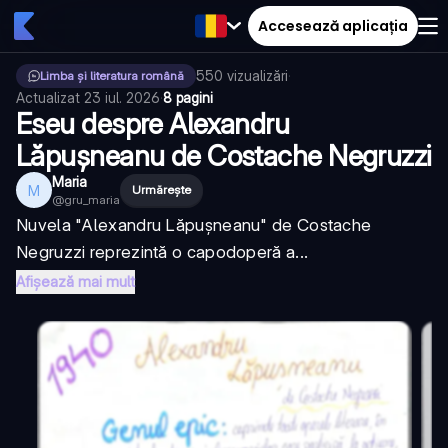
Accesează aplicația
550
vizualizări
·
Limba și literatura română
Actualizat
23 iul. 2026
·
8 pagini
Eseu despre Alexandru
Lăpușneanu de Costache Negruzzi
Maria
M
Urmărește
@
gru_maria
Nuvela "Alexandru Lăpușneanu" de Costache
Negruzzi reprezintă o capodoperă a...
Afișează mai mult