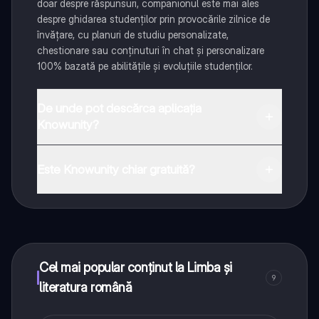
doar despre răspunsuri, companionul este mai ales
despre ghidarea studenților prin provocările zilnice de
învățare, cu planuri de studiu personalizate,
chestionare sau conținuturi în chat și personalizare
100% bazată pe abilitățile și evoluțiile studenților.
De unde pot descărca aplicația
Knowunity?
Aplicația este disponibilă în Google Play Store și Apple
App Store.
Este Knowunity chiar gratuită?
Da! Bucură-te de access la materiale de studiu,
conectează-te cu alți elevi, și primește ajutor instant -
toate acestea la un click distanță. În plus, câștigă
puncte ca să deblochezi mai multe funcționalități!
Cel mai popular conținut la Limba și
9
literatura română