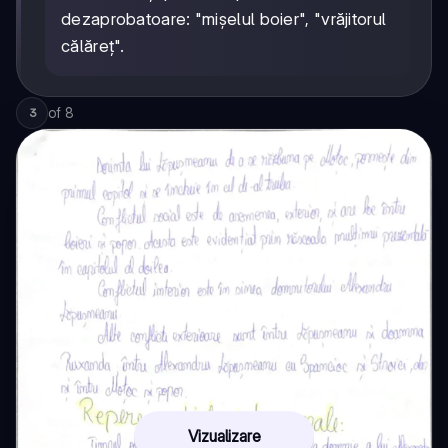
dezaprobatoare: "mișelul boier", "vrăjitorul
călăreț".
of
8
3
Vizualizare