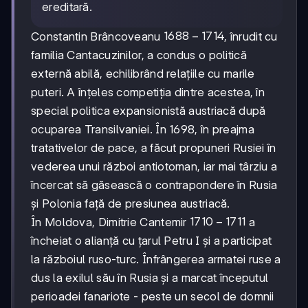
ereditară.
1688-
1688
−
1714
Constantin Brâncoveanu
, înrudit cu
1714
familia Cantacuzinilor, a condus o politică
externă abilă, echilibrând relațiile cu marile
puteri. A înțeles competiția dintre acestea, în
special politica expansionistă austriacă după
ocuparea Transilvaniei. În 1698, în preajma
tratativelor de pace, a făcut propuneri Rusiei în
vederea unui război antiotoman, iar mai târziu a
încercat să găsească o contrapondere în Rusia
și Polonia față de presiunea austriacă.
1710-
1710
−
1711
În Moldova, Dimitrie Cantemir
a
1711
încheiat o alianță cu țarul Petru I și a participat
la războiul ruso-turc. Înfrângerea armatei ruse a
dus la exilul său în Rusia și a marcat începutul
perioadei fanariote - peste un secol de domnii