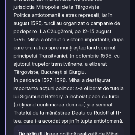
jurisdicția Mitropoliei de la Târgoviște.
Politica antiotomană a atras represalii, iar în
august 1595, turcii au organizat o campanie de
pedepsire. La Călugăreni, pe 12-13 august
1595, Mihai a obținut o victorie importantă, după
care s-a retras spre munți așteptând sprijinul
principelui Transilvaniei. În octombrie 1595, cu
ajutorul trupelor transilvănene, a eliberat
Târgoviște, București și Giurgiu.
În perioada 1597-1598, Mihai a desfășurat
importante acțiuni politice: s-a eliberat de tutela
lui Sigismund Bathory, a încheiat pace cu turcii
(obținând confirmarea domniei) și a semnat
Tratatul de la mănăstirea Dealu cu Rudolf al II-
lea, care i-a acordat sprijin în lupta antiotomană.
De reținut!
Unirea politică realizată de Mihai