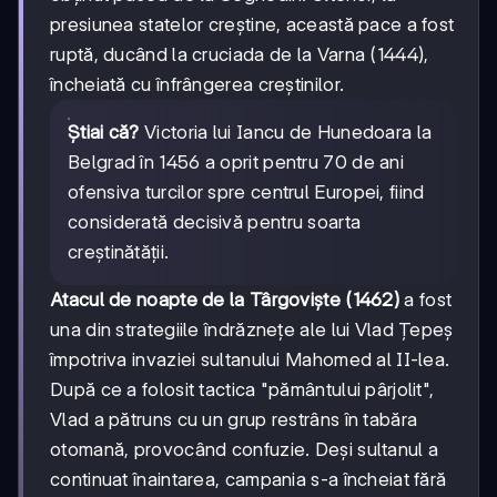
presiunea statelor creștine, această pace a fost
ruptă, ducând la cruciada de la Varna (1444),
încheiată cu înfrângerea creștinilor.
Știai că?
Victoria lui Iancu de Hunedoara la
Belgrad în 1456 a oprit pentru 70 de ani
ofensiva turcilor spre centrul Europei, fiind
considerată decisivă pentru soarta
creștinătății.
Atacul de noapte de la Târgoviște (1462)
a fost
una din strategiile îndrăznețe ale lui Vlad Țepeș
împotriva invaziei sultanului Mahomed al II-lea.
După ce a folosit tactica "pământului pârjolit",
Vlad a pătruns cu un grup restrâns în tabăra
otomană, provocând confuzie. Deși sultanul a
continuat înaintarea, campania s-a încheiat fără