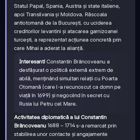
Statul Papal, Spania, Austria și state italiene,
apoi Transilvania și Moldova. Răscoala
antiotomană de la București, cu uciderea
creditorilor levantini și atacarea garnizoanei
turcești, a reprezentat acțiunea concretă prin
care Mihai a aderat la alianță.
Interesant!
Constantin Brâncoveanu a
desfășurat o politică externă extrem de
abilă, menținând simultan relații cu Poarta
Otomană (care l-a recunoscut ca domn pe
viață în 1699) și negociind în secret cu
Rusia lui Petru cel Mare.
Activitatea diplomatică a lui Constantin
1688-
1688
−
1714
Brâncoveanu
s-a remarcat prin
1714
stabilirea unor contacte și angajamente