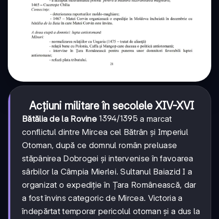
Acțiuni militare în secolele XIV-XVI
1394/1395
1394/1395
Bătălia de la Rovine
a marcat
conflictul dintre Mircea cel Bătrân și Imperiul
Otoman, după ce domnul român preluase
stăpânirea Dobrogei și intervenise în favoarea
sârbilor la Câmpia Mierlei. Sultanul Baiazid I a
organizat o expediție în Țara Românească, dar
a fost învins categoric de Mircea. Victoria a
îndepărtat temporar pericolul otoman și a dus la