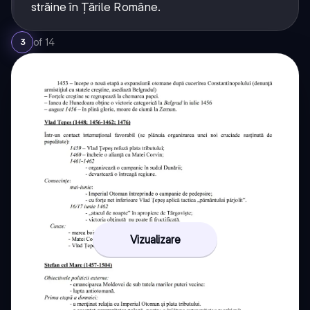
străine în Țările Române.
of
14
3
Vizualizare