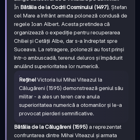
În
Bătălia de la Codrii Cosminului (1497)
, Ștefan
cel Mare a înfrânt armata poloneză condusă de
regele Ioan Albert. Acesta pretindea că
organizează o expediție pentru recuperarea
Chiliei și Cetății Albe, dar s-a îndreptat spre
Suceava. La retragere, polonezii au fost prinși
într-o ambuscadă, terenul deluros și împădurit
anulând superioritatea lor numerică.
Reține!
Victoria lui Mihai Viteazul la
Călugăreni (1595) demonstrează geniul său
militar - a ales un teren care anula
superioritatea numerică a otomanilor și le-a
provocat pierderi semnificative.
Bătălia de la Călugăreni (1595)
a reprezentat
confruntarea dintre Mihai Viteazul și armata