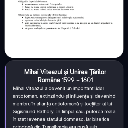
Mihai Viteazul și Unirea Țărilor
1599-
1599
−
1601
Române
1601
Mihai Viteazul a devenit un important lider
antiotoman, extinzându-și influența și devenind
membru în alianța antiotomană și locțiitor al lui
Sigismund Bathory. În timpul său, puterea reală
în stat revenea sfatului domnesc, iar biserica
ortodoxă din Transilvania era pusă sub