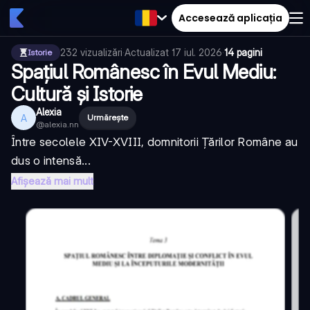
Accesează aplicația
232
vizualizări
·
Actualizat
17 iul. 2026
·
14 pagini
Istorie
Spațiul Românesc în Evul Mediu:
Cultură și Istorie
Alexia
A
Urmărește
@
alexia.nn
Între secolele XIV-XVIII, domnitorii Țărilor Române au
dus o intensă...
Afișează mai mult