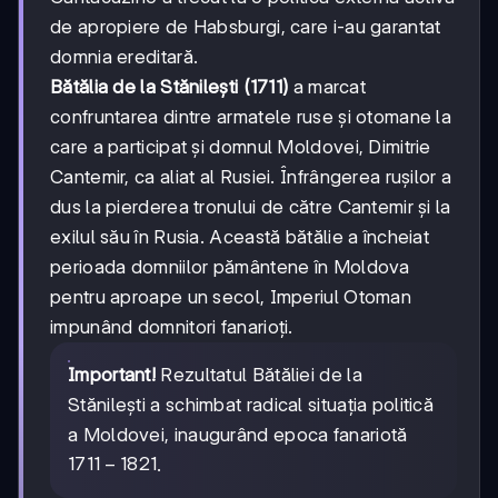
de apropiere de Habsburgi, care i-au garantat
domnia ereditară.
Bătălia de la Stănilești (1711)
a marcat
confruntarea dintre armatele ruse și otomane la
care a participat și domnul Moldovei, Dimitrie
Cantemir, ca aliat al Rusiei. Înfrângerea rușilor a
dus la pierderea tronului de către Cantemir și la
exilul său în Rusia. Această bătălie a încheiat
perioada domniilor pământene în Moldova
pentru aproape un secol, Imperiul Otoman
impunând domnitori fanarioți.
Important!
Rezultatul Bătăliei de la
Stănilești a schimbat radical situația politică
a Moldovei, inaugurând epoca fanariotă
1711-
1711
−
1821
.
1821