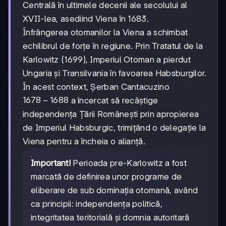
Centrală în ultimele decenii ale secolului al
XVII-lea, asediind Viena în 1683.
Înfrângerea otomanilor la Viena a schimbat
echilibrul de forțe în regiune. Prin Tratatul de la
Karlowitz (1699), Imperiul Otoman a pierdut
Ungaria și Transilvania în favoarea Habsburgilor.
În acest context, Șerban Cantacuzino
1678-
1678
−
1688
a încercat să recâștige
1688
independența Țării Românești prin apropierea
de Imperiul Habsburgic, trimițând o delegație la
Viena pentru a încheia o alianță.
Important!
Perioada pre-Karlowitz a fost
marcată de definirea unor programe de
eliberare de sub dominația otomană, având
ca principii: independența politică,
integritatea teritorială și domnia autoritară