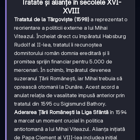
Tratate și alianțe în secolele XVI-
XVIII
Tratatul de la Târgoviște (1598)
a reprezentat o
reorientare a politicii externe a lui Mihai
Viteazul. Încheiat direct cu împăratul Habsburg
Rudolf al II-lea, tratatul îi recunoștea
domnitorului român domnia ereditară și îi
promitea sprijin financiar pentru 5.000 de
mercenari. În schimb, împăratul devenea
suzeranul Țării Românești, iar Mihai trebuia să
oprească otomanii la Dunăre. Acest acord a
anulat relația de vasalitate impusă anterior prin
tratatul din 1595 cu Sigismund Bathory.
Aderarea Țării Românești la Liga Sfântă
în 1594
a marcat un moment crucial în politica
antiotomană a lui Mihai Viteazul. Alianța inițiată
de Papa Clement al VIII-lea includea inițial