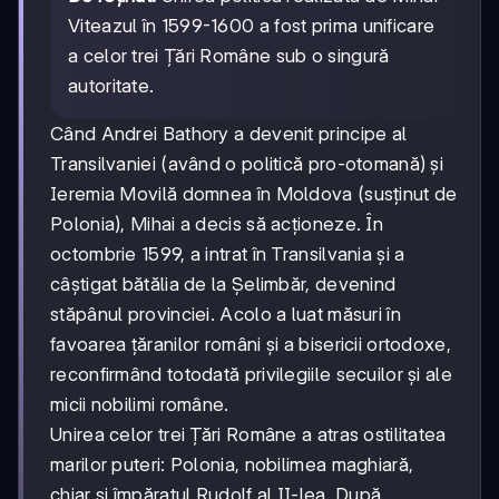
Viteazul în 1599-1600 a fost prima unificare
a celor trei Țări Române sub o singură
autoritate.
Când Andrei Bathory a devenit principe al
Transilvaniei (având o politică pro-otomană) și
Ieremia Movilă domnea în Moldova (susținut de
Polonia), Mihai a decis să acționeze. În
octombrie 1599, a intrat în Transilvania și a
câștigat bătălia de la Șelimbăr, devenind
stăpânul provinciei. Acolo a luat măsuri în
favoarea țăranilor români și a bisericii ortodoxe,
reconfirmând totodată privilegiile secuilor și ale
micii nobilimi române.
Unirea celor trei Țări Române a atras ostilitatea
marilor puteri: Polonia, nobilimea maghiară,
chiar și împăratul Rudolf al II-lea. După