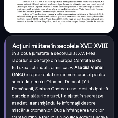
Acțiuni militare în secolele XVII-XVIII
În a doua jumătate a secolului al XVII-lea,
raporturile de forțe din Europa Centrală și de
Est s-au schimbat semnificativ.
Asediul Vienei
(1683)
a reprezentat un moment crucial pentru
soarta Imperiului Otoman. Domnul Țării
Românești, Șerban Cantacuzino, deși obligat să
participe alături de turci, i-a ajutat în secret pe
asediați, transmițându-le informații despre
mișcările otomanilor. După înfrângerea turcilor,
Cantacuzino a trecut la o politică externă activă