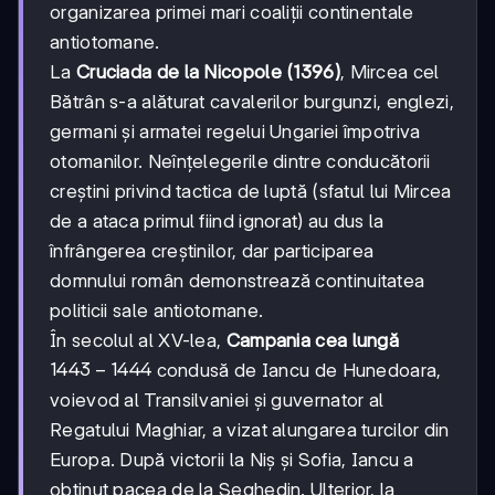
organizarea primei mari coaliții continentale
antiotomane.
La
Cruciada de la Nicopole (1396)
, Mircea cel
Bătrân s-a alăturat cavalerilor burgunzi, englezi,
germani și armatei regelui Ungariei împotriva
otomanilor. Neînțelegerile dintre conducătorii
creștini privind tactica de luptă (sfatul lui Mircea
de a ataca primul fiind ignorat) au dus la
înfrângerea creștinilor, dar participarea
domnului român demonstrează continuitatea
politicii sale antiotomane.
În secolul al XV-lea,
Campania cea lungă
1443-
1443
−
1444
condusă de Iancu de Hunedoara,
1444
voievod al Transilvaniei și guvernator al
Regatului Maghiar, a vizat alungarea turcilor din
Europa. După victorii la Niș și Sofia, Iancu a
obținut pacea de la Seghedin. Ulterior, la