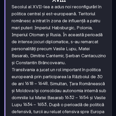
Secolul al XVII-lea a adus noi reconfigurări în
politica central și est-europeană. Teritoriul
românesc a intrat în zona de influență a patru
mari puteri: Imperiul Habsburgic, Polonia,
Imperiul Otoman și Rusia. În această perioadă
de intense jocuri diplomatice, s-au remarcat
personalități precum Vasile Lupu, Matei
Basarab, Dimitrie Cantemir, Șerban Cantacuzino
și Constantin Brâncoveanu.
Transilvania a jucat un rol important în politica
europeană prin participarea la Războiul de 30
1618-
1618
−
1648
de ani
. Simultan, Țara Românească
1648
și Moldova își consolidau autonomia internă sub
1632-
1632
−
1654
domniile lui Matei Basarab
și Vasile
1654
1634-
1634
−
1653
Lupu
. După o perioadă de politică
1653
defensivă, turcii au reluat ofensiva spre Europa