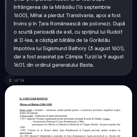
înfrângerea de la Mirăslău (16 septembrie
1600), Mihai a pierdut Transilvania, apoi a fost
învins și în Țara Românească de polonezi. După
o scurtă perioadă de exil, cu sprijinul lui Rudolf
al II-lea, a câștigat bătălia de la Gorăslău
împotriva lui Sigismund Bathory (3 august 1601),
dar a fost asasinat pe Câmpia Turzii la 9 august
1601, din ordinul generalului Basta.
of
14
2