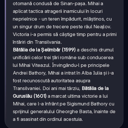
otomană condusă de Sinan-pașa. Mihai a
aplicat tactica atragerii inamicului în locuri
neprielnice - un teren împădurit, mlăștinos, cu
un singur drum de trecere peste râul Neajlov.
Victoria i-a permis să câștige timp pentru a primi
întăriri din Transilvania.
Bătălia de la Șelimbăr (1599)
a deschis drumul
unificării celor trei țări române sub conducerea
lui Mihai Viteazul. Învingându-l pe principele
Andrei Bathory, Mihai a intrat în Alba Iulia și i-a
fost recunoscută autoritatea asupra
Transilvaniei. Doi ani mai târziu,
Bătălia de la
Guruslău (1601)
a marcat ultima victorie a lui
Mihai, care l-a înfrânt pe Sigismund Bathory cu
sprijinul generalului Gheorghe Basta, înainte de
a fi asasinat din ordinul acestuia.