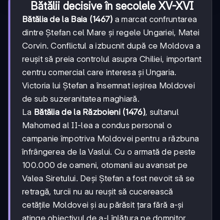
Bătălii decisive în secolele XV-XVI
Bătălia de la Baia (1467)
a marcat confruntarea
dintre Ștefan cel Mare și regele Ungariei, Matei
Corvin. Conflictul a izbucnit după ce Moldova a
reușit să preia controlul asupra Chiliei, important
centru comercial care interesa și Ungaria.
Victoria lui Ștefan a însemnat ieșirea Moldovei
de sub suzeranitatea maghiară.
La
Bătălia de la Războieni (1476)
, sultanul
Mahomed al II-lea a condus personal o
campanie împotriva Moldovei pentru a răzbuna
înfrângerea de la Vaslui. Cu o armată de peste
100.000 de oameni, otomanii au avansat pe
Valea Siretului. Deși Ștefan a fost nevoit să se
retragă, turcii nu au reușit să cucerească
cetățile Moldovei și au părăsit țara fără a-și
atinge obiectivul de a-l înlătura pe domnitor.