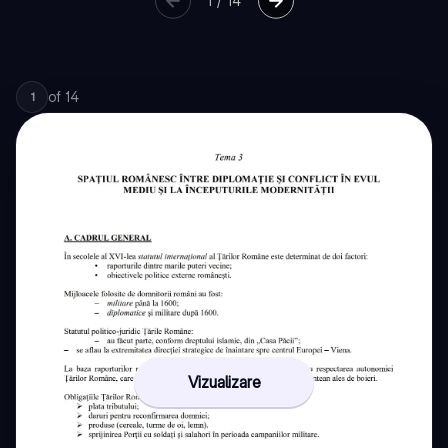
1
/
14
of
14
1
Vizualizare