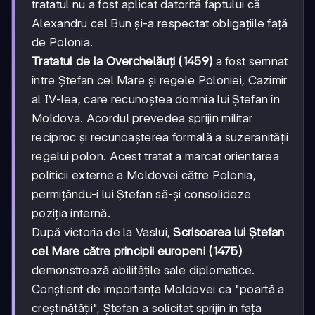
tratatul nu a fost aplicat datorită faptului că
Alexandru cel Bun și-a respectat obligațiile față
de Polonia.
Tratatul de la Overchelăuți (1459)
a fost semnat
între Ștefan cel Mare și regele Poloniei, Cazimir
al IV-lea, care recunoștea domnia lui Ștefan în
Moldova. Acordul prevedea sprijin militar
reciproc și recunoașterea formală a suzeranității
regelui polon. Acest tratat a marcat orientarea
politicii externe a Moldovei către Polonia,
permițându-i lui Ștefan să-și consolideze
poziția internă.
După victoria de la Vaslui,
Scrisoarea lui Ștefan
cel Mare către principii europeni (1475)
demonstrează abilitățile sale diplomatice.
Conștient de importanța Moldovei ca "poartă a
creștinătății", Ștefan a solicitat sprijin în fața