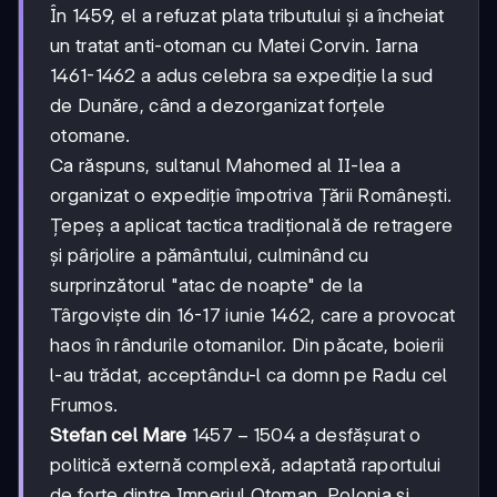
În 1459, el a refuzat plata tributului și a încheiat
un tratat anti-otoman cu Matei Corvin. Iarna
1461-1462 a adus celebra sa expediție la sud
de Dunăre, când a dezorganizat forțele
otomane.
Ca răspuns, sultanul Mahomed al II-lea a
organizat o expediție împotriva Țării Românești.
Țepeș a aplicat tactica tradițională de retragere
și pârjolire a pământului, culminând cu
surprinzătorul "atac de noapte" de la
Târgoviște din 16-17 iunie 1462, care a provocat
haos în rândurile otomanilor. Din păcate, boierii
l-au trădat, acceptându-l ca domn pe Radu cel
Frumos.
1457-
1457
−
1504
Stefan cel Mare
a desfășurat o
1504
politică externă complexă, adaptată raportului
de forțe dintre Imperiul Otoman, Polonia și