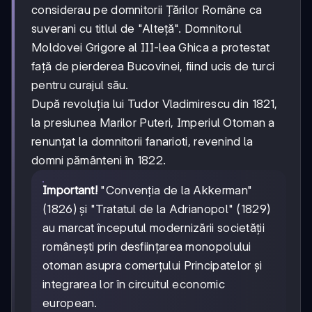
considerau pe domnitorii Țărilor Române ca
suverani cu titlul de "Alteță". Domnitorul
Moldovei Grigore al III-lea Ghica a protestat
față de pierderea Bucovinei, fiind ucis de turci
pentru curajul său.
După revoluția lui Tudor Vladimirescu din 1821,
la presiunea Marilor Puteri, Imperiul Otoman a
renunțat la domnitorii fanarioti, revenind la
domni pământeni în 1822.
Important!
"Convenția de la Akkerman"
(1826) și "Tratatul de la Adrianopol" (1829)
au marcat începutul modernizării societății
românești prin desființarea monopolului
otoman asupra comerțului Principatelor și
integrarea lor în circuitul economic
european.