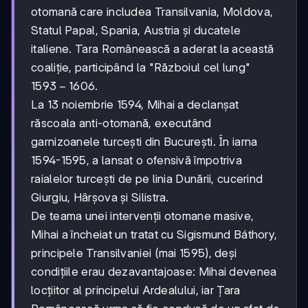
otomană care includea Transilvania, Moldova,
Statul Papal, Spania, Austria și ducatele
italiene. Tara Românească a aderat la această
coaliție, participând la "Războiul cel lung"
1593-
1593
−
1606
.
1606
La 13 noiembrie 1594, Mihai a declanșat
răscoala anti-otomană, executând
garnizoanele turcești din București. În iarna
1594-1595, a lansat o ofensivă împotriva
raialelor turcești de pe linia Dunării, cucerind
Giurgiu, Hârșova și Silistra.
De teama unei intervenții otomane masive,
Mihai a încheiat un tratat cu Sigismund Báthory,
principele Transilvaniei (mai 1595), deși
condițiile erau dezavantajoase: Mihai devenea
locțiitor al principelui Ardealului, iar Țara