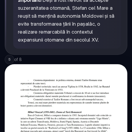
Important!
Deși a fost nevoit să accepte
suzeranitatea otomană, Stefan cel Mare a
reușit să mențină autonomia Moldovei și să
evite transformarea țării în pașalâc, o
realizare remarcabilă în contextul
expansiunii otomane din secolul XV.
of
8
5