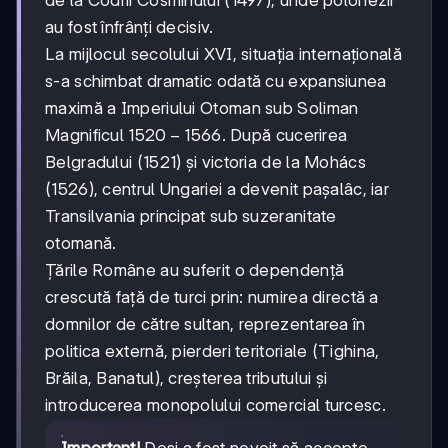
de la Codrii Cosminului (1497), unde polonezii
au fost înfrânți decisiv.
La mijlocul secolului XVI, situația internațională
s-a schimbat dramatic odată cu expansiunea
maximă a Imperiului Otoman sub Soliman
1520-
1520
−
1566
Magnificul
. După cucerirea
1566
Belgradului (1521) și victoria de la Mohács
(1526), centrul Ungariei a devenit pașalâc, iar
Transilvania principat sub suzeranitate
otomană.
Țările Române au suferit o dependență
crescută față de turci prin: numirea directă a
domnilor de către sultan, reprezentarea în
politica externă, pierderi teritoriale (Tighina,
Brăila, Banatul), creșterea tributului și
introducerea monopolului comercial turcesc.