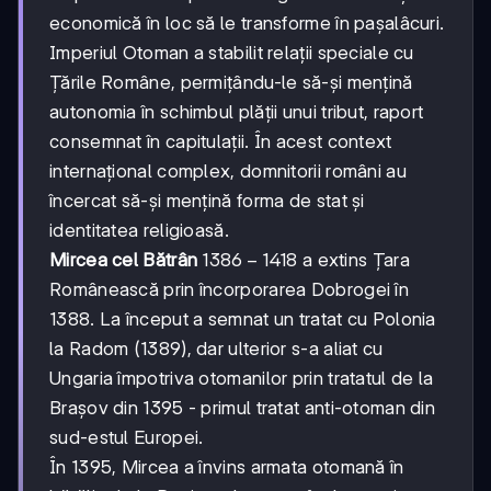
economică în loc să le transforme în pașalâcuri.
Imperiul Otoman a stabilit relații speciale cu
Țările Române, permițându-le să-și mențină
autonomia în schimbul plății unui tribut, raport
consemnat în capitulații. În acest context
internațional complex, domnitorii români au
încercat să-și mențină forma de stat și
identitatea religioasă.
1386-
1386
−
1418
Mircea cel Bătrân
a extins Țara
1418
Românească prin încorporarea Dobrogei în
1388. La început a semnat un tratat cu Polonia
la Radom (1389), dar ulterior s-a aliat cu
Ungaria împotriva otomanilor prin tratatul de la
Brașov din 1395 - primul tratat anti-otoman din
sud-estul Europei.
În 1395, Mircea a învins armata otomană în