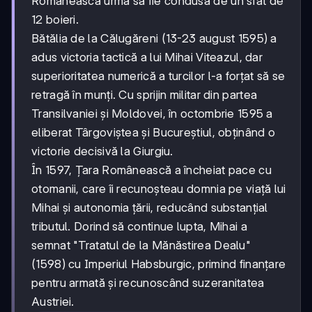
Românească urma să fie condusă de un sfat de
12 boieri.
Bătălia de la Călugăreni (13-23 august 1595) a
adus victoria tactică a lui Mihai Viteazul, dar
superioritatea numerică a turcilor l-a forțat să se
retragă în munți. Cu sprijin militar din partea
Transilvaniei și Moldovei, în octombrie 1595 a
eliberat Târgoviștea și Bucureștiul, obținând o
victorie decisivă la Giurgiu.
În 1597, Țara Românească a încheiat pace cu
otomanii, care îi recunoșteau domnia pe viață lui
Mihai și autonomia țării, reducând substanțial
tributul. Dorind să continue lupta, Mihai a
semnat "Tratatul de la Mănăstirea Dealu"
(1598) cu Imperiul Habsburgic, primind finanțare
pentru armată și recunoscând suzeranitatea
Austriei.