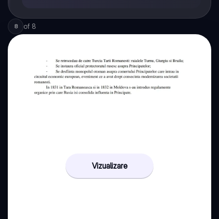
of
8
8
Vizualizare