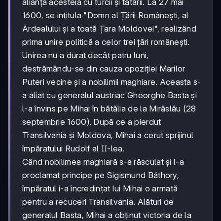
alianța acesteia cu turcii și tătarii. La 27 mai
1600, se intitula "Domn al Țării Românești, al
Ardealului și a toată Țara Moldovei", realizând
prima unire politică a celor trei țări românești.
Unirea nu a durat decât patru luni,
destrămându-se din cauza opoziției Marilor
Puteri vecine și a nobilimii maghiare. Aceasta s-
a aliat cu generalul austriac Gheorghe Basta și
l-a învins pe Mihai în bătălia de la Mirăslău (28
septembrie 1600). După ce a pierdut
Transilvania și Moldova, Mihai a cerut sprijinul
împăratului Rudolf al II-lea.
Când nobilimea maghiară s-a răsculat și l-a
proclamat principe pe Sigismund Báthory,
împăratul i-a încredințat lui Mihai o armată
pentru a recuceri Transilvania. Alături de
generalul Basta, Mihai a obținut victoria de la