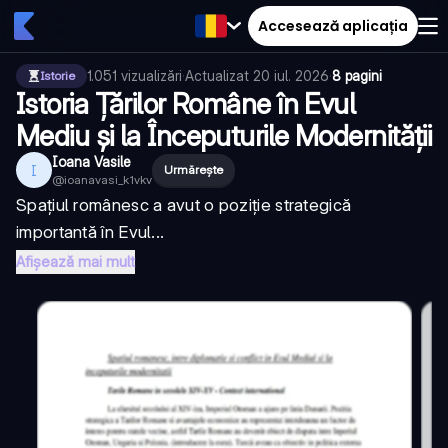
Accesează aplicația
1.051
vizualizări
·
Actualizat
20 iul. 2026
·
8 pagini
Istorie
Istoria Țărilor Române în Evul
Mediu și la Începuturile Modernității
Ioana Vasile
I
Urmărește
@
ioanavasi_k1vkv
Spațiul românesc a avut o poziție strategică
importantă în Evul...
Afișează mai mult