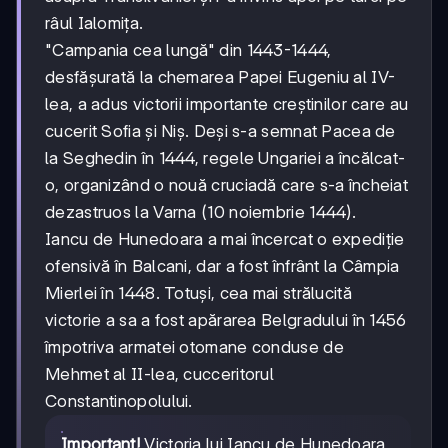
râul Ialomița.
"Campania cea lungă" din 1443-1444,
desfășurată la chemarea Papei Eugeniu al IV-
lea, a adus victorii importante creștinilor care au
cucerit Sofia și Niș. Deși s-a semnat Pacea de
la Seghedin în 1444, regele Ungariei a încălcat-
o, organizând o nouă cruciadă care s-a încheiat
dezastruos la Varna (10 noiembrie 1444).
Iancu de Hunedoara a mai încercat o expediție
ofensivă în Balcani, dar a fost înfrânt la Câmpia
Mierlei în 1448. Totuși, cea mai strălucită
victorie a sa a fost apărarea Belgradului în 1456
împotriva armatei otomane conduse de
Mehmet al II-lea, cucceritorul
Constantinopolului.
Important!
Victoria lui Iancu de Hunedoara