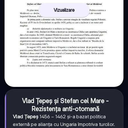
Vizualizare
Vlad Țepeș și Stefan cel Mare -
Rezistența anti-otomană
1456-
1456
−
1462
Vlad Țepeș
și-a bazat politica
1462
externă pe alianța cu Ungaria împotriva turcilor.