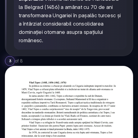
la Belgrad (1456) a amânat cu 70 de ani
transformarea Ungariei în pașalâc turcesc și
a întârziat considerabil consolidarea
dominației otomane asupra spațiului
românesc.
of
8
3