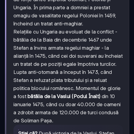
Ungaria. În prima parte a domniei a prestat
omagiu de vasalitate regelui Poloniei în 1459,
încheind un tratat anti-maghiar.
Relațiile cu Ungaria au evoluat de la conflict -
bătălia de la Baia din decembrie 1467 unde
Stefan a învins armata regelui maghiar - la
alianță în 1475, când cei doi suverani au încheiat
un tratat de pe poziții egale împotriva turcilor.
Lupta anti-otomană a început în 1473, când
Stefan a refuzat plata tributului și a reluat
politica blocului românesc. Momentul de glorie
a fost
bătălia de la Vaslui (Podul Înalt)
din 10
ianuarie 1475, când cu doar 40.000 de oameni
a zdrobit armata de 120.000 de turci condusă
de Soliman Pașa.
Știai că?
După victoria de la Vaslui, Stefan