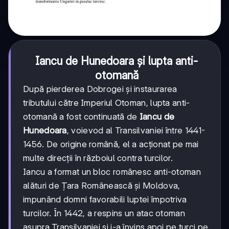
Iancu de Hunedoara și lupta anti-
otomană
După pierderea Dobrogei și instaurarea
tributului către Imperiul Otoman, lupta anti-
otomană a fost continuată de
Iancu de
Hunedoara
, voievod al Transilvaniei între 1441-
1456. De origine română, el a acționat pe mai
multe direcții în războiul contra turcilor.
Iancu a format un bloc românesc anti-otoman
alături de Țara Românească și Moldova,
impunând domni favorabili luptei împotriva
turcilor. În 1442, a respins un atac otoman
asupra Transilvaniei și i-a învins apoi pe turci pe