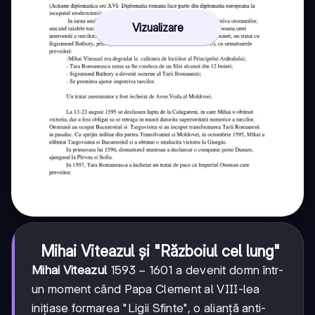
Vizualizare
Mihai Viteazul și "Războiul cel lung"
1593-
1593
−
1601
Mihai Viteazul
a devenit domn într-
1601
un moment când Papa Clement al VIII-lea
inițiase formarea "Ligii Sfinte", o alianță anti-