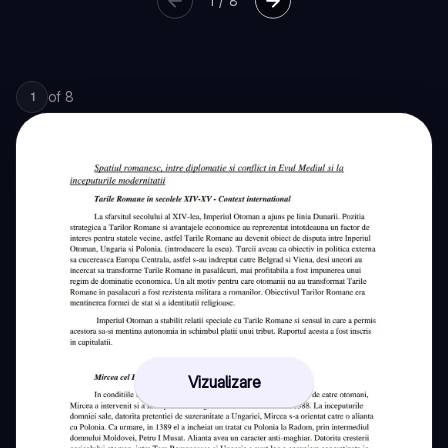
1
/
8
of
8
1
Vizualizare