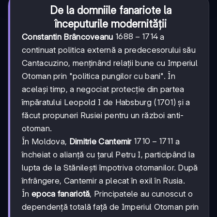
De la domniile fanariote la
începuturile modernității
1688-
1688
−
1714
Constantin Brâncoveanu
a
1714
continuat politica externă a predecesorului său
Cantacuzino, menținând relații bune cu Imperiul
Otoman prin "politica pungilor cu bani". În
același timp, a negociat protecție din partea
împăratului Leopold I de Habsburg (1701) și a
făcut propuneri Rusiei pentru un război anti-
otoman.
1710-
1710
−
1711
În Moldova,
Dimitrie Cantemir
a
1711
încheiat o alianță cu țarul Petru I, participând la
lupta de la Stănilești împotriva otomanilor. După
înfrângere, Cantemir a plecat în exil în Rusia.
În
epoca fanariotă
, Principatele au cunoscut o
dependență totală față de Imperiul Otoman prin