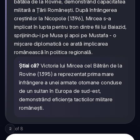
bătălia de la Rovine, demonstrând capacitatea
militară a Țării Românești. După înfrângerea
creștinilor la Nicopole (1396), Mircea s-a
implicat în lupta pentru tron dintre fiii lui Baiazid,
sprijinindu-i pe Musa și apoi pe Mustafa - o
mișcare diplomatică ce arată implicarea
românească în politica regională.
Știai că?
Victoria lui Mircea cel Bătrân de la
Rovine (1395) a reprezentat prima mare
înfrângere a unei armate otomane conduse
de un sultan în Europa de sud-est,
demonstrând eficiența tacticilor militare
românești.
of
8
2