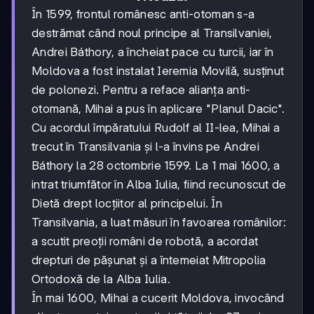
În 1599, frontul românesc anti-otoman s-a
destrămat când noul principe al Transilvaniei,
Andrei Báthory, a încheiat pace cu turcii, iar în
Moldova a fost instalat Ieremia Movilă, susținut
de polonezi. Pentru a reface alianța anti-
otomană, Mihai a pus în aplicare "Planul Dacic".
Cu acordul împăratului Rudolf al II-lea, Mihai a
trecut în Transilvania și l-a învins pe Andrei
Báthory la 28 octombrie 1599. La 1 mai 1600, a
intrat triumfător în Alba Iulia, fiind recunoscut de
Dietă drept locțiitor al principelui. În
Transilvania, a luat măsuri în favoarea românilor:
a scutit preoții români de robotă, a acordat
drepturi de pășunat și a întemeiat Mitropolia
Ortodoxă de la Alba Iulia.
În mai 1600, Mihai a cucerit Moldova, invocând