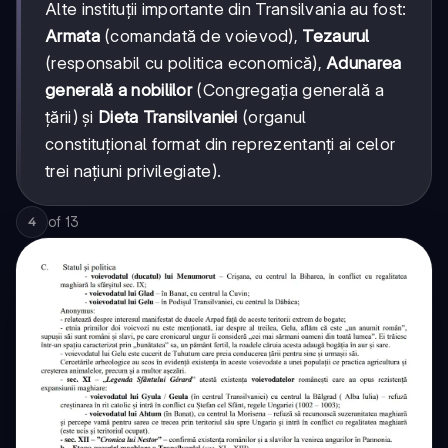
Alte instituții importante din Transilvania au fost:
Armata
(comandată de voievod),
Tezaurul
(responsabil cu politica economică),
Adunarea
generală a nobililor
(Congregația generală a
țării) și
Dieta Transilvaniei
(organul
constituțional format din reprezentanți ai celor
trei națiuni privilegiate).
of
13
4