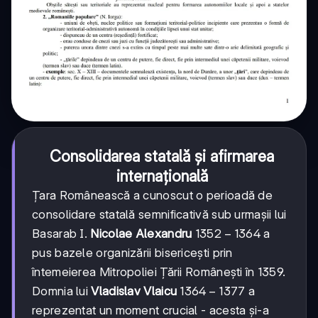
Consolidarea statală și afirmarea
internațională
Țara Românească a cunoscut o perioadă de
consolidare statală semnificativă sub urmașii lui
1352-
1352
−
1364
Basarab I.
Nicolae Alexandru
a
1364
pus bazele organizării bisericești prin
întemeierea Mitropoliei Țării Românești în 1359.
1364-
1364
−
1377
Domnia lui
Vladislav Vlaicu
a
1377
reprezentat un moment crucial - acesta și-a