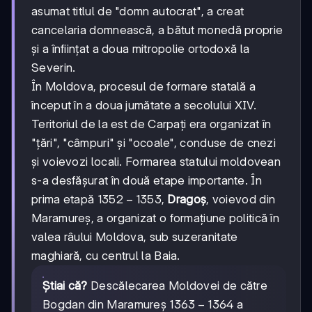
asumat titlul de "domn autocrat", a creat
cancelaria domnească, a bătut monedă proprie
și a înființat a doua mitropolie ortodoxă la
Severin.
În Moldova, procesul de formare statală a
început în a doua jumătate a secolului XIV.
Teritoriul de la est de Carpați era organizat în
"țări", "câmpuri" și "ocoale", conduse de cnezi
și voievozi locali. Formarea statului moldovean
s-a desfășurat în două etape importante. În
1352-
1352
−
1353
prima etapă
,
Dragoș
, voievod din
1353
Maramureș, a organizat o formațiune politică în
valea râului Moldova, sub suzeranitate
maghiară, cu centrul la Baia.
Știai că?
Descălecarea Moldovei de către
1363-
1363
−
1364
Bogdan din Maramureș
a