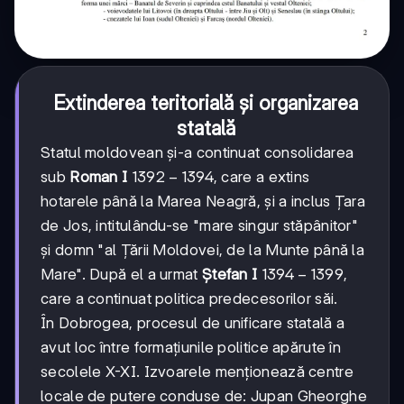
Extinderea teritorială și organizarea
statală
Statul moldovean și-a continuat consolidarea
1392-
1392
−
1394
sub
Roman I
, care a extins
1394
hotarele până la Marea Neagră, și a inclus Țara
de Jos, intitulându-se "mare singur stăpânitor"
și domn "al Țării Moldovei, de la Munte până la
1394-
1394
−
1399
Mare". După el a urmat
Ștefan I
,
1399
care a continuat politica predecesorilor săi.
În Dobrogea, procesul de unificare statală a
avut loc între formațiunile politice apărute în
secolele X-XI. Izvoarele menționează centre
locale de putere conduse de: Jupan Gheorghe