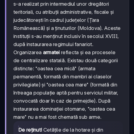
s-a realizat prin intermediul unor dregători
teritoriali, cu atribuții administrative, fiscale și
judecătorești în cadrul județelor (Țara
Românească) și a ținuturilor (Moldova). Aceste
instituții s-au menținut inclusiv în secolul XVIII,
după instaurarea regimului fanariot.
Organizarea
armatei
reflecta și ea procesele
de centralizare statală. Existau două categorii
distincte: "oastea cea mică" (armata
permanentă, formată din membri ai claselor
privilegiate) și "oastea cea mare" (formată din
întreaga populație aptă pentru serviciul militar,
convocată doar în caz de primejdie). După
instaurarea dominației otomane, "oastea cea
mare" nu a mai fost chemată sub arme.
De reținut!
Cetățile de la hotare și din