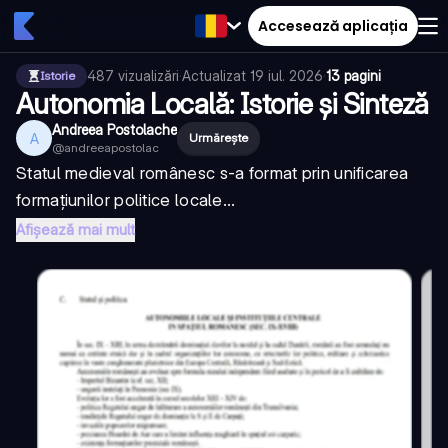
Accesează aplicația
487
vizualizări
·
Actualizat
19 iul. 2026
·
13 pagini
Istorie
Autonomia Locală: Istorie și Sinteză
Andreea Postolache
A
Urmărește
@
andreeapostolac
Statul medieval românesc s-a format prin unificarea
formațiunilor politice locale...
Afișează mai mult