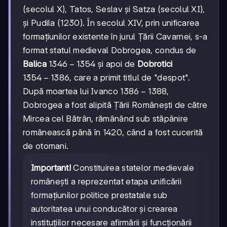
(secolul X), Tatos, Seslav și Satza (secolul XI),
și Pudila (1230). În secolul XIV, prin unificarea
formațiunilor existente în jurul Țării Cavarnei, s-a
format statul medieval Dobrogea, condus de
1346-
1346
−
1354
Balica
și apoi de
Dobrotici
1354
1354-
1354
−
1386
, care a primit titlul de "despot".
1386
1386-
1386
−
1388
După moartea lui Ivanco
,
1388
Dobrogea a fost alipită Țării Românești de către
Mircea cel Bătrân, rămânând sub stăpânire
românească până în 1420, când a fost cucerită
de otomani.
Important!
Constituirea statelor medievale
românești a reprezentat etapa unificării
formațiunilor politice prestatale sub
autoritatea unui conducător și crearea
instituțiilor necesare afirmării și funcționării