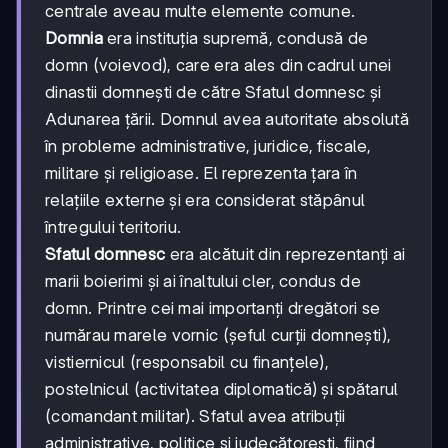
centrale aveau multe elemente comune.
Domnia
era instituția supremă, condusă de
domn (voievod), care era ales din cadrul unei
dinastii domnești de către Sfatul domnesc și
Adunarea țării. Domnul avea autoritate absolută
în probleme administrative, juridice, fiscale,
militare și religioase. El reprezenta țara în
relațiile externe și era considerat stăpânul
întregului teritoriu.
Sfatul domnesc
era alcătuit din reprezentanți ai
marii boierimi și ai înaltului cler, condus de
domn. Printre cei mai importanți dregători se
numărau marele vornic (șeful curții domnești),
vistiernicul (responsabil cu finanțele),
postelnicul (activitatea diplomatică) și spătarul
(comandant militar). Sfatul avea atribuții
administrative, politice și judecătorești, fiind