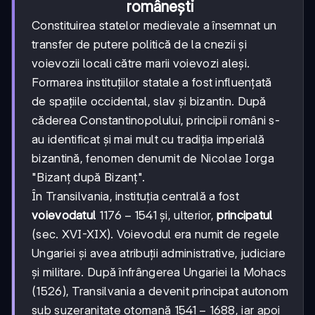
românești
Constituirea statelor medievale a însemnat un
transfer de putere politică de la cnezii și
voievozii locali către marii voievozi aleși.
Formarea instituțiilor statale a fost influențată
de spațiile occidental, slav și bizantin. După
căderea Constantinopolului, principii români s-
au identificat și mai mult cu tradiția imperială
bizantină, fenomen denumit de Nicolae Iorga
"Bizanț după Bizanț".
În Transilvania, instituția centrală a fost
1176-
1176
−
1541
voievodatul
și, ulterior,
principatul
1541
(sec. XVI-XIX). Voievodul era numit de regele
Ungariei și avea atribuții administrative, judiciare
și militare. După înfrângerea Ungariei la Mohacs
(1526), Transilvania a devenit principat autonom
1541-
1541
−
1688
sub suzeranitate otomană
, iar apoi