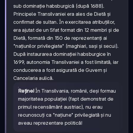
1688
sub dominație habsburgică (după 1688).
Principele Transilvaniei era ales de Dietă și
confirmat de sultan. În exercitarea atribuțiilor,
era ajutat de un Sfat format din 12 membri și de
Dietă, formată din 150 de reprezentanți ai
"națiunilor privilegiate" (maghiari, sași și secui).
După instaurarea dominației habsburgice în
1699, autonomia Transilvaniei a fost limitată, iar
conducerea a fost asigurată de Guvern și
Cancelaria aulică.
Reține!
În Transilvania, românii, deși formau
majoritatea populației (fapt demonstrat de
primul recensământ austriac), nu erau
recunoscuți ca "națiune" privilegiată și nu
aveau reprezentare politică!