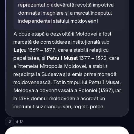
1364
reprezentat o adevărată revoltă împotriva
dominației maghiare și a marcat începutul
independenței statului moldovean!
A doua etapă a dezvoltării Moldovei a fost
marcată de consolidarea instituțională sub
1369-
1369
−
1377
Lațcu
, care a stabilit relații cu
1377
1377-
1377
−
1392
papalitatea, și
Petru I Mușat
, care
1392
a întemeiat Mitropolia Moldovei, a stabilit
reședința la Suceava și a emis prima monedă
moldovenească. Tot în timpul lui Petru I Mușat,
Moldova a devenit vasală a Poloniei (1387), iar
în 1388 domnul moldovean a acordat un
împrumut suzeranului său, regele polon.
of
13
2