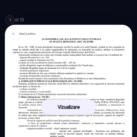
of
13
1
Vizualizare