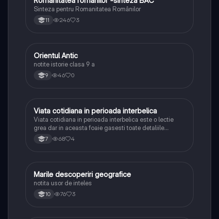
Romanitatea romanilor -sinteza BAC
Sinteza pentru Romanitatea Românilor
246
3
11
Orientul Antic
Istorie
notite istorie clasa 9 a
46
0
9
Viata cotidiana in perioada interbelica
Istorie
Viata cotidiana in perioada interbelica este o lectie
grea dar in aceasta foaie gasesti toate detaliile
necesare sa intelegi mult mai usor avand tot ce este
68
4
7
important cum ar fi denumiri colorate cu albastru
pentru a le retine mai usor!
Marile descoperiri geografice
Istorie
notita usor de inteles
76
3
10