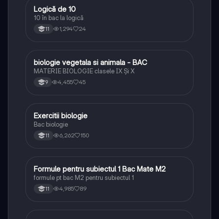
Logică de 10
Logică
10 în bac la logică
1,294
24
11
biologie vegetala si animala - BAC
Biologie
MATERIE BIOLOGIE clasele IX Şi X
4,455
45
9
Exercitii biologie
Biologie
Bac biologie
6,262
150
11
Formule pentru subiectul 1 Bac Mate M2
Matematică
formule pt bac M2 pentru subiectul 1
4,985
89
11