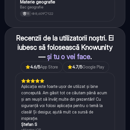
Materie geografie
Geografie
Bac geografie
8,609
122
11
Recenzii de la utilizatorii noștri. Ei
iubesc să folosească Knowunity
—
și tu o vei face
.
4.6
/5
App Store
4.7
/5
Google Play
Aplicația este foarte ușor de utilizat și bine
concepută. Am găsit tot ce căutam până acum
și am reușit să învăț multe din prezentări! Cu
siguranță voi folosi aplicația pentru o temă la
clasă! Și desigur, ajută mult ca sursă de
inspirație.
Ștefan S
utilizator iOS