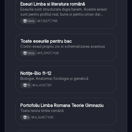
Eseuri Limba si literatura română
Limba și literatura română
Eseurile sunt structurate dupa barem. Aceste eseuri
sunt pentru profilul real, bune si pentru uman dar
lipsesc relatiile dintre personaje si caracrerizarile.
7,827
155
Univ.
Toate eseurile pentru bac
Limba și literatura română
Contin eseul propriu zis si schematizarea acestuia
5,290
108
Univ.
Notițe-Bio 11-12
Biologie
Biologie. Anatomie, fiziologie și genetică
4,616
81
11
Portofoliu Limba Romana Teorie Gimnaziu
Limba și literatura română
Toata teoria limba română
6,368
108
6