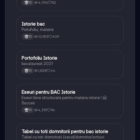
4,096
82
11
Istorie bac
Istorie
Portofoliu, materie
10,953
409
11
Portofoliu Istorie
Istorie
bacalaureat 2021
1,828
44
11
Eseuri pentru BAC Istorie
Istorie
Eseuri bine structurate pentru materia istorie ! 🤗
Succes
4,315
94
11
Tabel cu toti domnitorii pentru bac istorie
Istorie
Tabel cu toti domnitorii (secol/domnitor/actiuni