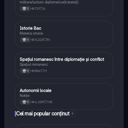
militare/actiuni diplomatice{tratate}).
721
6
11
Istorie Bac
Istorie
Materia istorie
3,223
51
11
Spațiul romanesc între diplomație și conflict
Istorie
Spațiul romanesc
584
11
11
Autonomii locale
Istorie
Notițe
4,039
118
11
Cel mai popular conținut
9