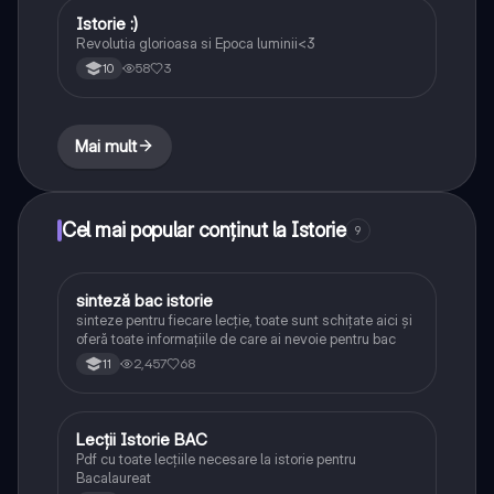
Istorie :)
Istorie
Revolutia glorioasa si Epoca luminii<3
58
3
10
Mai mult
Cel mai popular conținut la Istorie
9
sinteză bac istorie
Istorie
sinteze pentru fiecare lecție, toate sunt schițate aici și
oferă toate informațiile de care ai nevoie pentru bac
2,457
68
11
Lecții Istorie BAC
Istorie
Pdf cu toate lecțiile necesare la istorie pentru
Bacalaureat