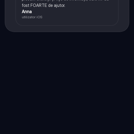
fost FOARTE de ajutor.
Anna
utilizator iOS