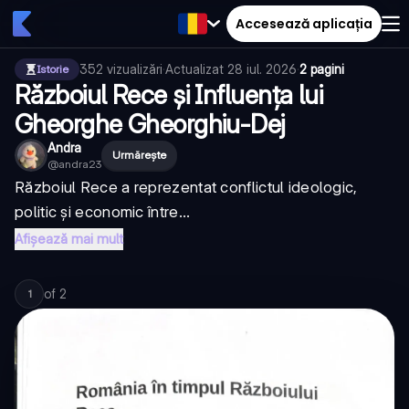
Accesează aplicația
352
vizualizări
·
Actualizat
28 iul. 2026
·
2 pagini
Istorie
Războiul Rece și Influența lui
Gheorghe Gheorghiu-Dej
Andra
Urmărește
@
andra23
Războiul Rece a reprezentat conflictul ideologic,
politic și economic între...
Afișează mai mult
of
2
1