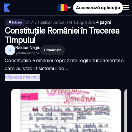
Accesează aplicația
277
vizualizări
·
Actualizat
1 aug. 2026
·
4 pagini
Istorie
Constituțiile României în Trecerea
Timpului
Raluca Negru
R
Urmărește
@
ralucanegru
Constituțiile României reprezintă legile fundamentale
care au stabilit sistemul de...
Afișează mai mult