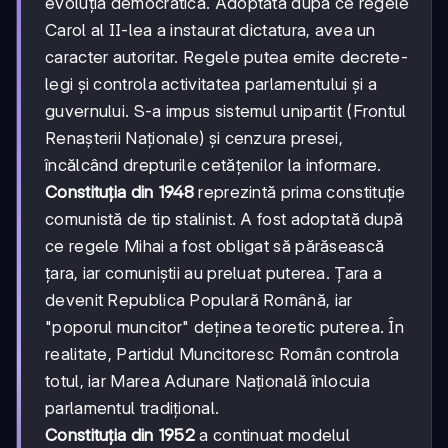
evoluția democratică. Adoptată după ce regele
Carol al II-lea a instaurat dictatura, avea un
caracter autoritar. Regele putea emite decrete-
legi și controla activitatea parlamentului și a
guvernului. S-a impus sistemul unipartit (Frontul
Renașterii Naționale) și cenzura presei,
încălcând drepturile cetățenilor la informare.
Constituția din 1948
reprezintă prima constituție
comunistă de tip stalinist. A fost adoptată după
ce regele Mihai a fost obligat să părăsească
țara, iar comuniștii au preluat puterea. Țara a
devenit Republica Populară Română, iar
"poporul muncitor" deținea teoretic puterea. În
realitate, Partidul Muncitoresc Român controla
totul, iar Marea Adunare Națională înlocuia
parlamentul tradițional.
Constituția din 1952
a continuat modelul