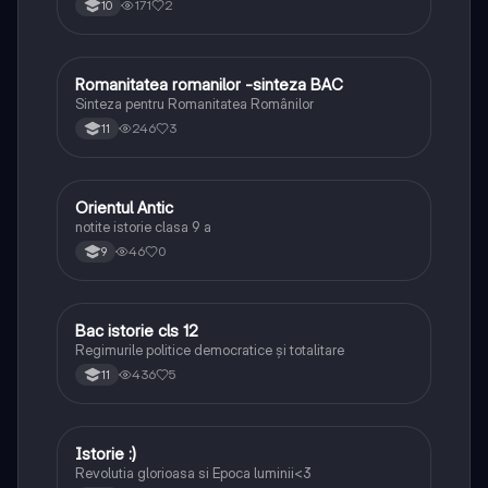
171
2
10
Romanitatea romanilor -sinteza BAC
Istorie
Sinteza pentru Romanitatea Românilor
246
3
11
Orientul Antic
Istorie
notite istorie clasa 9 a
46
0
9
Bac istorie cls 12
Istorie
Regimurile politice democratice și totalitare
436
5
11
Istorie :)
Istorie
Revolutia glorioasa si Epoca luminii<3