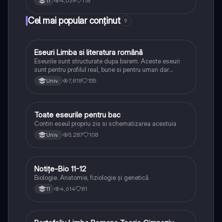
4,039
118
11
Cel mai popular conținut
9
Eseuri Limba si literatura română
Limba și literatura română
Eseurile sunt structurate dupa barem. Aceste eseuri
sunt pentru profilul real, bune si pentru uman dar
lipsesc relatiile dintre personaje si caracrerizarile.
7,818
155
Univ.
Toate eseurile pentru bac
Limba și literatura română
Contin eseul propriu zis si schematizarea acestuia
5,287
108
Univ.
Notițe-Bio 11-12
Biologie
Biologie. Anatomie, fiziologie și genetică
4,614
81
11