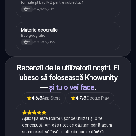
formule pt bac M2 pentru subiectul 1
4,978
89
11
Materie geografie
Geografie
Bac geografie
8,607
122
11
Recenzii de la utilizatorii noștri. Ei
iubesc să folosească Knowunity
—
și tu o vei face
.
4.6
/5
App Store
4.7
/5
Google Play
Aplicația este foarte ușor de utilizat și bine
concepută. Am găsit tot ce căutam până acum
și am reușit să învăț multe din prezentări! Cu