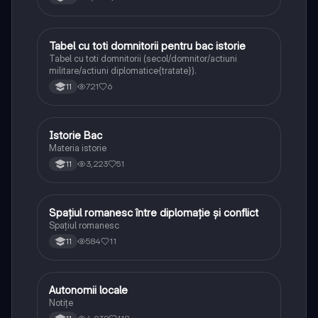
Tabel cu toti domnitorii pentru bac istorie
Istorie
Tabel cu toti domnitorii (secol/domnitor/actiuni
militare/actiuni diplomatice{tratate}).
721
6
11
Istorie Bac
Istorie
Materia istorie
3,223
51
11
Spațiul romanesc între diplomație și conflict
Istorie
Spațiul romanesc
584
11
11
Autonomii locale
Istorie
Notițe