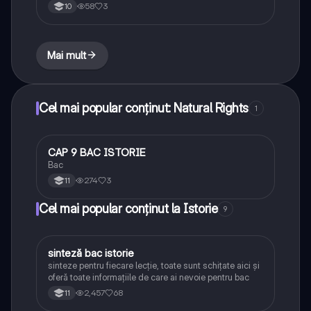
58
3
10
Mai mult
Cel mai popular conținut: Natural Rights
1
CAP 9 BAC ISTORIE
Istorie
Bac
274
3
11
Cel mai popular conținut la Istorie
9
sinteză bac istorie
Istorie
sinteze pentru fiecare lecție, toate sunt schițate aici și
oferă toate informațiile de care ai nevoie pentru bac
2,457
68
11