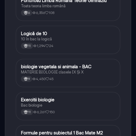
Portofoliu Limba Romana Teorie Gimnaziu
Limba și literatura română
Toata teoria limba română
6,356
108
6
Logică de 10
Logică
10 în bac la logică
1,294
24
11
biologie vegetala si animala - BAC
Biologie
MATERIE BIOLOGIE clasele IX Şi X
4,450
45
9
Exercitii biologie
Biologie
Bac biologie
6,261
150
11
Formule pentru subiectul 1 Bac Mate M2
Matematică