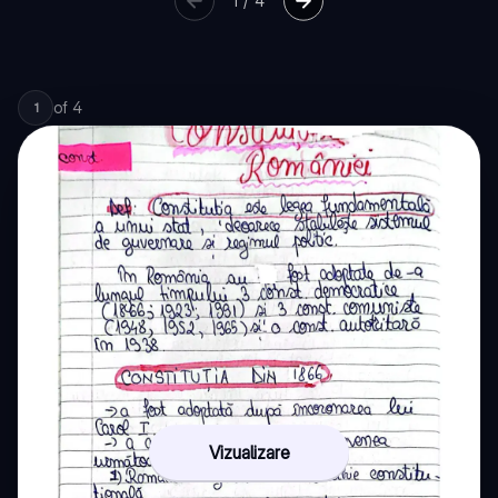
1
/
4
of
4
1
Vizualizare