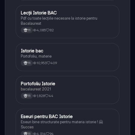
Lecții Istorie BAC
Istorie
Pdf cu toate lecțiile necesare la istorie pentru
Bacalaureat
4,085
82
11
Istorie bac
Istorie
Portofoliu, materie
10,953
409
11
Portofoliu Istorie
Istorie
bacalaureat 2021
1,828
44
11
Eseuri pentru BAC Istorie
Istorie
Eseuri bine structurate pentru materia istorie ! 🤗
Succes
4,314
94
11