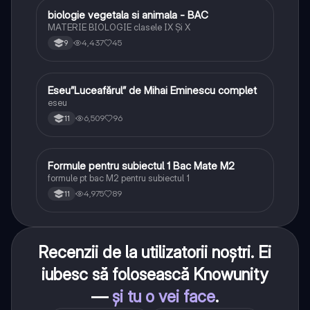
biologie vegetala si animala - BAC
Biologie
MATERIE BIOLOGIE clasele IX Şi X
4,437
45
9
Eseu”Luceafărul” de Mihai Eminescu complet
Limba și literatura română
eseu
6,509
96
11
Formule pentru subiectul 1 Bac Mate M2
Matematică
formule pt bac M2 pentru subiectul 1
4,975
89
11
Recenzii de la utilizatorii noștri. Ei
iubesc să folosească Knowunity
—
și tu o vei face
.