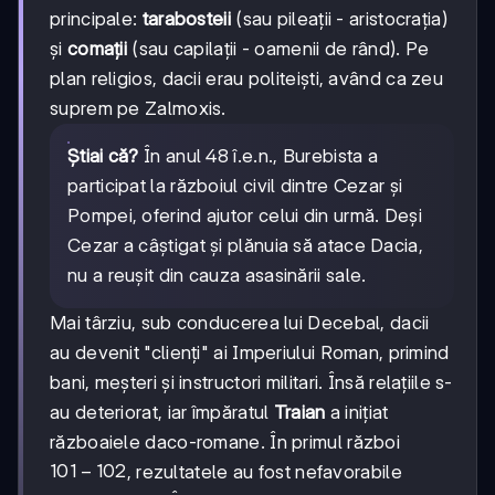
principale:
tarabosteii
(sau pileații - aristocrația)
și
comații
(sau capilații - oamenii de rând). Pe
plan religios, dacii erau politeişti, având ca zeu
suprem pe Zalmoxis.
Știai că?
În anul 48 î.e.n., Burebista a
participat la războiul civil dintre Cezar și
Pompei, oferind ajutor celui din urmă. Deși
Cezar a câștigat și plănuia să atace Dacia,
nu a reușit din cauza asasinării sale.
Mai târziu, sub conducerea lui Decebal, dacii
au devenit "clienți" ai Imperiului Roman, primind
bani, meșteri și instructori militari. Însă relațiile s-
au deteriorat, iar împăratul
Traian
a inițiat
războaiele daco-romane. În primul război
101-
101
−
102
, rezultatele au fost nefavorabile
102