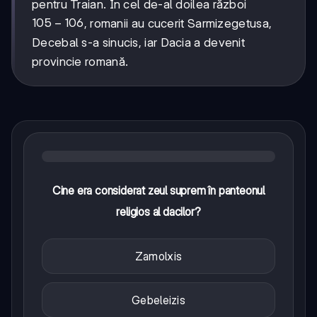
pentru Traian. În cel de-al doilea război
105-
105
−
106
, romanii au cucerit Sarmizegetusa,
106
Decebal s-a sinucis, iar Dacia a devenit
provincie romană.
Cine era considerat zeul suprem în panteonul
religios al dacilor?
Zamolxis
Gebeleizis