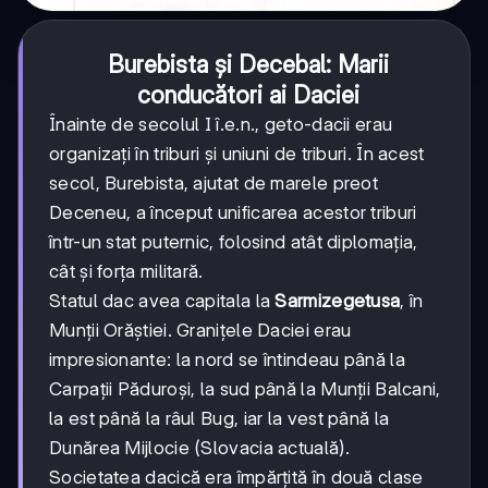
Burebista și Decebal: Marii
conducători ai Daciei
Înainte de secolul I î.e.n., geto-dacii erau
organizați în triburi și uniuni de triburi. În acest
secol, Burebista, ajutat de marele preot
Deceneu, a început unificarea acestor triburi
într-un stat puternic, folosind atât diplomația,
cât și forța militară.
Statul dac avea capitala la
Sarmizegetusa
, în
Munții Orăștiei. Granițele Daciei erau
impresionante: la nord se întindeau până la
Carpații Păduroși, la sud până la Munții Balcani,
la est până la râul Bug, iar la vest până la
Dunărea Mijlocie (Slovacia actuală).
Societatea dacică era împărțită în două clase