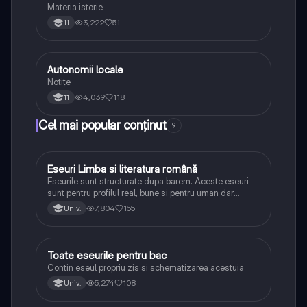
Materia istorie
3,222
51
11
Autonomii locale
Istorie
Notițe
4,039
118
11
Cel mai popular conținut
9
Eseuri Limba si literatura română
Limba și literatura română
Eseurile sunt structurate dupa barem. Aceste eseuri
sunt pentru profilul real, bune si pentru uman dar
lipsesc relatiile dintre personaje si caracrerizarile.
7,804
155
Univ.
Toate eseurile pentru bac
Limba și literatura română
Contin eseul propriu zis si schematizarea acestuia
5,274
108
Univ.