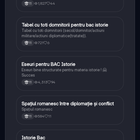
1,827
44
11
Tabel cu toti domnitorii pentru bac istorie
Istorie
Tabel cu toti domnitorii (secol/domnitor/actiuni
militare/actiuni diplomatice{tratate}).
721
6
11
Eseuri pentru BAC Istorie
Istorie
Eseuri bine structurate pentru materia istorie ! 🤗
Succes
4,313
94
11
Spațiul romanesc între diplomație și conflict
Istorie
Spațiul romanesc
584
11
11
Istorie Bac
Istorie