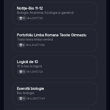
Notițe-Bio 11-12
Biologie
Biologie. Anatomie, fiziologie și genetică
4,597
81
11
Portofoliu Limba Romana Teorie Gimnaziu
Limba și literatura română
Toata teoria limba română
6,348
108
6
Logică de 10
Logică
10 în bac la logică
1,293
24
11
Exercitii biologie
Biologie
Bac biologie
6,250
149
11