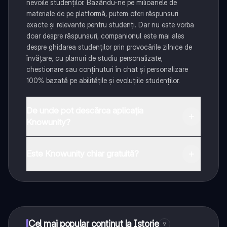
nevoile studenților. Bazându-ne pe milioanele de
materiale de pe platformă, putem oferi răspunsuri
exacte și relevante pentru studenți. Dar nu este vorba
doar despre răspunsuri, companionul este mai ales
despre ghidarea studenților prin provocările zilnice de
învățare, cu planuri de studiu personalizate,
chestionare sau conținuturi în chat și personalizare
100% bazată pe abilitățile și evoluțiile studenților.
De unde pot descărca aplicația
Knowunity?
Aplicația este disponibilă în Google Play Store și Apple
App Store.
Este Knowunity chiar gratuită?
Da! Bucură-te de access la materiale de studiu,
conectează-te cu alți elevi, și primește ajutor instant -
toate acestea la un click distanță. În plus, câștigă
puncte ca să deblochezi mai multe funcționalități!
Cel mai popular conținut la Istorie
9