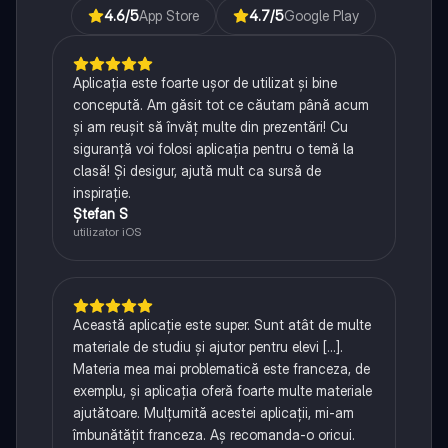
4.6
/5
App Store
4.7
/5
Google Play
Aplicația este foarte ușor de utilizat și bine
concepută. Am găsit tot ce căutam până acum
și am reușit să învăț multe din prezentări! Cu
siguranță voi folosi aplicația pentru o temă la
clasă! Și desigur, ajută mult ca sursă de
inspirație.
Ștefan S
utilizator iOS
Această aplicație este super. Sunt atât de multe
materiale de studiu și ajutor pentru elevi [...].
Materia mea mai problematică este franceza, de
exemplu, și aplicația oferă foarte multe materiale
ajutătoare. Mulțumită acestei aplicații, mi-am
îmbunătățit franceza. Aș recomanda-o oricui.