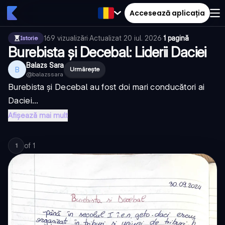
Accesează aplicația
169
vizualizări
·
Actualizat
20 iul. 2026
·
1 pagină
Istorie
Burebista și Decebal: Liderii Daciei
Balazs Sara
B
Urmărește
@
balazssara
Burebista și Decebal au fost doi mari conducători ai
Daciei...
Afișează mai mult
of
1
1