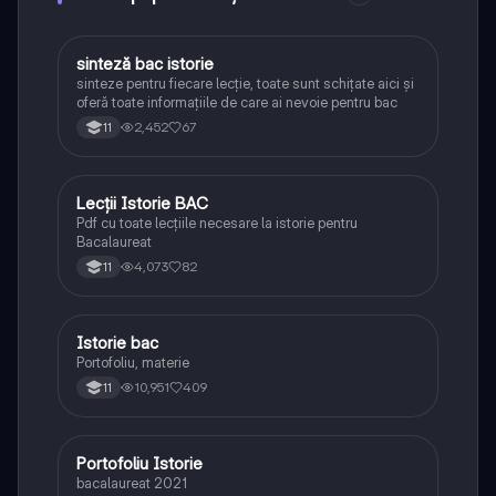
sinteză bac istorie
Istorie
sinteze pentru fiecare lecție, toate sunt schițate aici și
oferă toate informațiile de care ai nevoie pentru bac
2,452
67
11
Lecții Istorie BAC
Istorie
Pdf cu toate lecțiile necesare la istorie pentru
Bacalaureat
4,073
82
11
Istorie bac
Istorie
Portofoliu, materie
10,951
409
11
Portofoliu Istorie
Istorie
bacalaureat 2021