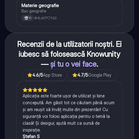
Materie geografie
Geografie
Bac geografie
8,607
122
11
Recenzii de la utilizatorii noștri. Ei
iubesc să folosească Knowunity
—
și tu o vei face
.
4.6
/5
App Store
4.7
/5
Google Play
Aplicația este foarte ușor de utilizat și bine
concepută. Am găsit tot ce căutam până acum
și am reușit să învăț multe din prezentări! Cu
siguranță voi folosi aplicația pentru o temă la
clasă! Și desigur, ajută mult ca sursă de
inspirație.
Ștefan S