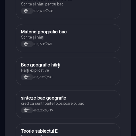
Schițe și hărți pentru bac
2,411
38
11
Materie geografie bac
Geografie
Schițe și hărți
1,971
45
11
Bac geografie hărți
Geografie
Hărți explicative
1,791
20
11
sinteze bac geografie
Geografie
cred ca sunt foarte folositoare pt bac
2,252
19
11
Teorie subiectul E
Geografie