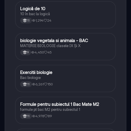
Logică de 10
Logică
10 în bac la logică
1,294
24
11
biologie vegetala si animala - BAC
Biologie
MATERIE BIOLOGIE clasele IX Şi X
4,450
45
9
Exercitii biologie
Biologie
Bac biologie
6,261
150
11
Formule pentru subiectul 1 Bac Mate M2
Matematică
formule pt bac M2 pentru subiectul 1
4,978
89
11