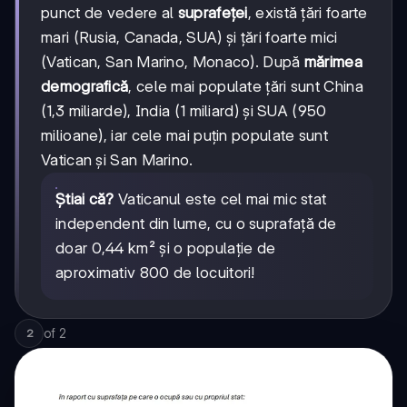
punct de vedere al
suprafeței
, există țări foarte
mari (Rusia, Canada, SUA) și țări foarte mici
(Vatican, San Marino, Monaco). După
mărimea
demografică
, cele mai populate țări sunt China
(1,3 miliarde), India (1 miliard) și SUA (950
milioane), iar cele mai puțin populate sunt
Vatican și San Marino.
Știai că?
Vaticanul este cel mai mic stat
independent din lume, cu o suprafață de
doar 0,44 km² și o populație de
aproximativ 800 de locuitori!
of
2
2