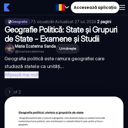
Accesează aplicația
73
vizualizări
·
Actualizat
27 iul. 2026
·
2 pagini
Geografie
Geografie Politică: State și Grupuri
de State - Examene și Studii
Maria Ecaterina Sanda
Urmărește
@
mariaecaterinas
Geografia politică este ramura geografiei care
studiază statele ca unități...
Afișează mai mult
of
2
1