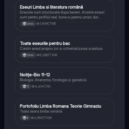
Eseuri Limba si literatura română
Limba și literatura română
Eseurile sunt structurate dupa barem. Aceste eseuri
sunt pentru profilul real, bune si pentru uman dar
lipsesc relatiile dintre personaje si caracrerizarile.
7,818
155
Univ.
Toate eseurile pentru bac
Limba și literatura română
Contin eseul propriu zis si schematizarea acestuia
5,285
108
Univ.
Notițe-Bio 11-12
Biologie
Biologie. Anatomie, fiziologie și genetică
4,614
81
11
Portofoliu Limba Romana Teorie Gimnaziu
Limba și literatura română
Toata teoria limba română
6,356
108
6