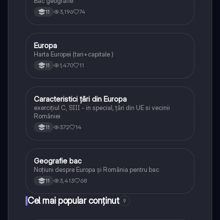
Bac geografie
3,196
74
11
Europa
Geografie
Harta Europei (tari+capitale )
1,470
11
11
Caracteristici țări din Europa
Geografie
exercițiul C, SIII - in special, țări din UE si vecinii
României
372
14
11
Geografie bac
Geografie
Noțiuni despre Europa și România pentru bac
3,413
68
11
Cel mai popular conținut
9