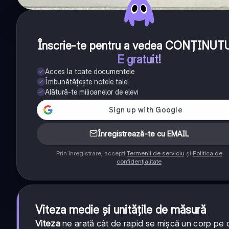
Înscrie-te pentru a vedea CONȚINUT
E gratuit!
Acces la toate documentele
Îmbunătățește notele tale!
Alătură-te milioanelor de elevi
Înregistrează-te cu EMAIL
Prin înregistrare, accepți
Termenii de serviciu
și
Politica de
confidențialitate
Viteza medie și unitățile de măsură
Viteza
ne arată cât de rapid se mișcă un corp pe o