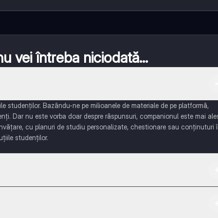
 vei întreba niciodată...
e studenților. Bazându-ne pe milioanele de materiale de pe platformă,
enți. Dar nu este vorba doar despre răspunsuri, companionul este mai ale
învățare, cu planuri de studiu personalizate, chestionare sau conținuturi 
țiile studenților.
 App Store.