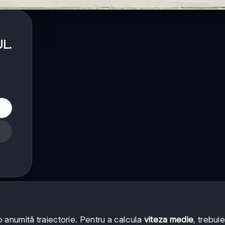
UL
.
 anumită traiectorie. Pentru a calcula
viteza medie
, trebui