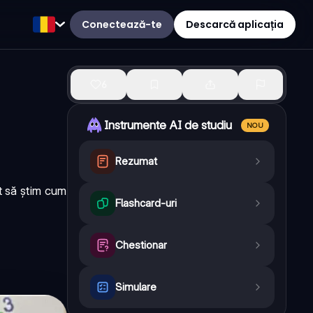
Conectează-te
Descarcă aplicația
6
Instrumente AI de studiu
NOU
Rezumat
t să știm cum
Flashcard-uri
Chestionar
Simulare