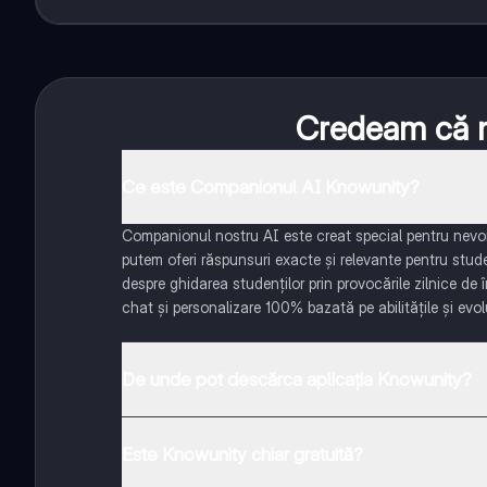
Credeam că nu
Ce este Companionul AI Knowunity?
Companionul nostru AI este creat special pentru nevoil
putem oferi răspunsuri exacte și relevante pentru stud
despre ghidarea studenților prin provocările zilnice de 
chat și personalizare 100% bazată pe abilitățile și evolu
De unde pot descărca aplicația Knowunity?
Aplicația este disponibilă în Google Play Store și Apple
Este Knowunity chiar gratuită?