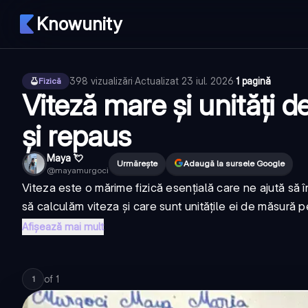
Knowunity
398
vizualizări
·
Actualizat
23 iul. 2026
·
1 pagină
Fizică
Viteză mare și unități 
și repaus
Maya 💘
Urmărește
Adaugă la sursele Google
@
mayamurgoci
Viteza este o mărime fizică esențială care ne ajută să
să calculăm viteza și care sunt unitățile ei de măsură pe
Afișează mai mult
of
1
1