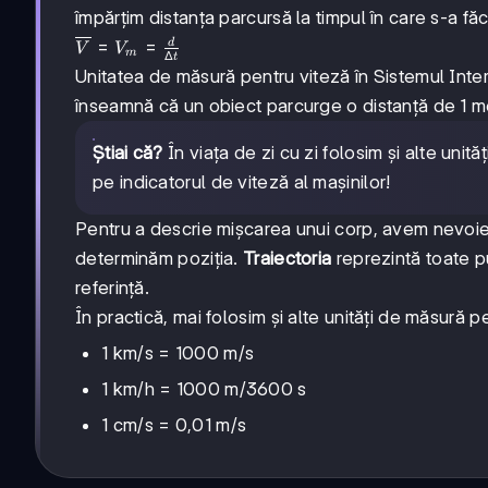
împărțim distanța parcursă la timpul în care s-a f
\overline{V}=V_m
=
=
d
V
V
m
Δ
t
= \frac{d}{\Delta
Unitatea de măsură pentru viteză în Sistemul Inte
t}
înseamnă că un obiect parcurge o distanță de 1 me
Știai că?
În viața de zi cu zi folosim și alte unită
pe indicatorul de viteză al mașinilor!
Pentru a descrie mișcarea unui corp, avem nevoi
determinăm poziția.
Traiectoria
reprezintă toate pu
referință.
În practică, mai folosim și alte unități de măsură p
1 km/s = 1000 m/s
1 km/h = 1000 m/3600 s
1 cm/s = 0,01 m/s