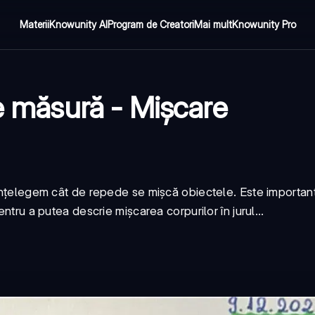
Materii
Knowunity AI
Program de Creatori
Mai mult
Knowunity Pro
de măsură - Mișcare
 înțelegem cât de repede se mișcă obiectele. Este importan
ntru a putea descrie mișcarea corpurilor în jurul...