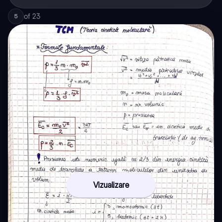
\nu
RT
of
23
5
Vizualizare