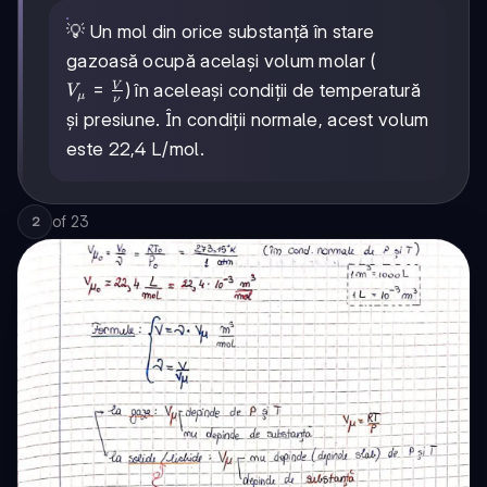
N_A
{N_A}
💡 Un mol din orice substanță în stare
gazoasă ocupă același volum molar (
V_\mu
=
V
) în aceleași condiții de temperatură
V
μ
ν
=
și presiune. În condiții normale, acest volum
\frac{V}
este 22,4 L/mol.
{\nu}
of
23
2