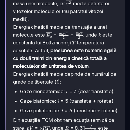
2
\overline{v^2}
masa unei molecule, iar
media pătratelor
v
\overline{v^2}
vitezelor moleculelor (nu pătratul vitezei
medii!).
Energia cinetică medie de translație a unei
\overline{E_c}
3
2
k
molecule este
, unde
este
=
=
m
v
k
T
k
0
E
c
2
2
= \frac{m_0
T
constanta lui Boltzmann și
temperatura
T
\overline{v^2}}
absolută. Astfel,
presiunea este numeric egală
{2} =
\frac{3kT}{2}
cu două treimi din energia cinetică totală a
moleculelor din unitatea de volum
.
Energia cinetică medie depinde de numărul de
i
grade de libertate (
):
i
i
=
3
Gaze monoatomice:
(doar translație)
i
=
i
=
5
Gaze biatomice:
(translație + rotație)
i
3
=
i
=
6
Gaze poliatomice:
(translație + rotație)
i
5
=
Din ecuațiile TCM obținem ecuația termică de
6
pV
=
R =
=
8
,
31
J
stare:
, unde
este
p
V
ν
RT
R