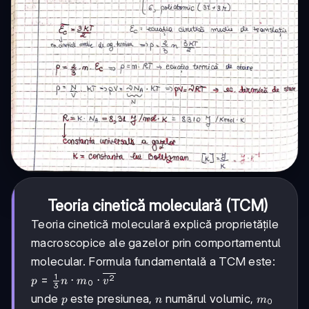
Teoria cinetică moleculară (TCM)
Teoria cinetică moleculară explică proprietățile
macroscopice ale gazelor prin comportamentul
molecular. Formula fundamentală a TCM este:
1
2
p = \frac{1}
=
⋅
⋅
p
n
m
v
0
3
{3} n \cdot
p
n
m_0
unde
este presiunea,
numărul volumic,
p
n
m
0
m_0 \cdot