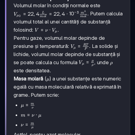
Volumul molar în condiții normale este
3
−
3
V_{\mu_0}
. Putem calcula
=
22
,
4
=
22
,
4
⋅
1
0
L
m
V
μ
0
m
o
l
m
o
l
= 22,4
volumul total al unei cantități de substanță
\frac{L}
V = \nu
=
⋅
folosind:
.
V
ν
V
{mol} =
μ
\cdot
22,4
Pentru gaze, volumul molar depinde de
V_{\mu}
\cdot
V_{\mu}
=
RT
presiune și temperatură:
. La solide și
V
μ
10^{-3}
P
=
lichide, volumul molar depinde de substanță și
\frac{m^3}
\frac{RT}
{mol}
μ
V_{\mu} =
=
\rho
se poate calcula cu formula
, unde
V
ρ
{P}
μ
ρ
\frac{\mu}
este densitatea.
{\rho}
\mu
Masa molară
(
) a unei substanțe este numeric
μ
egală cu masa moleculară relativă exprimată în
grame. Putem scrie:
\mu =
=
m
μ
ν
\frac{m}
m =
=
⋅
m
ν
μ
{\nu}
\nu
\nu =
=
m
ν
\cdot
μ
\frac{m}
\mu
Astfel, pentru azot molecular,