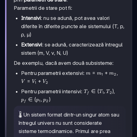
Parametrii de stare pot fi:
Intensivi
: nu se adună, pot avea valori
diferite în diferite puncte ale sistemului (T, p,
ρ, μ)
Extensivi
: se adună, caracterizează întregul
sistem (m, V, ν, N, U)
De exemplu, dacă avem două subsisteme:
m =
=
+
Pentru parametrii extensivi:
,
m
m
m
1
2
m_1
V =
=
+
V
V
V
1
2
+
V_1
T_f
m_2
∈
(
,
)
Pentru parametrii intensivi:
,
T
T
T
1
2
+
f
\in
V_2
p_f
∈
(
,
)
p
p
p
1
2
f
(T_1,
\in
T_2)
(p_1,
🌡️ Un sistem format dintr-un singur atom sau
p_2)
întregul univers nu sunt considerate
sisteme termodinamice. Primul are prea