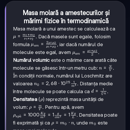
Masa molară a amestecurilor și
mărimi fizice în termodinamică
Masa molară a unui amestec se calculează ca
+
\mu =
=
m
m
. Dacă masele sunt egale, folosim
1
2
μ
+
ν
ν
1
2
\frac{m_1
2
μ
μ
\mu_{am}
=
formula
, iar dacă numărul de
1
2
μ
am
+
μ
μ
+ m_2}
1
2
= \frac{2
+
μ
μ
\mu_{am}
=
molecule este egal, avem
.
1
2
μ
{\nu_1 +
am
2
\mu_1
=
\nu_2}
Numărul volumic
este o mărime care arată câte
\mu_2}
\frac{\mu_1
{\mu_1 +
n =
=
N
molecule se găsesc într-un metru cub:
.
n
+ \mu_2}
V
\mu_2}
\frac{N}
{2}
În condiții normale, numărul lui Loschmitz are
{V}
1
25
n_0 =
=
2
,
68
⋅
1
0
valoarea
. Distanța medie
n
0
3
m
2,68
1
d =
=
între molecule se poate calcula ca
.
d
3
n
\cdot
\frac{1}
\rho
Densitatea
(
) reprezintă masa unității de
ρ
10^{25}
{\sqrt[3]
\frac{1}
\rho =
=
m
volum:
. Pentru apă, avem
ρ
{n}}
V
{m^3}
\frac{m}
K
g
g
K
g
\rho_{apă}
=
1000
=
1
=
1
. Densitatea poate
ρ
˘
a
p
a
3
3
m
c
m
L
{V}
= 1000
\rho
=
⋅
m_0
fi exprimată și ca
, unde
este
ρ
m
n
m
0
0
\frac{Kg}
=