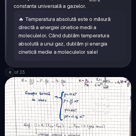
⋅
m
o
l
K
=
8,31
constanta universală a gazelor.
\nu
\frac{J}
RT
{mol
🔥 Temperatura absolută este o măsură
\cdot
directă a energiei cinetice medii a
K}
moleculelor. Când dublăm temperatura
absolută a unui gaz, dublăm și energia
cinetică medie a moleculelor sale!
of
23
6