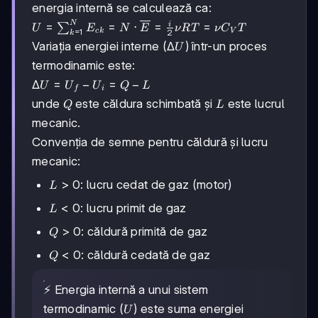
energia internă se calculează ca:
N
U =
=
=
⋅
=
=
i
∑
U
E
N
E
ν
RT
ν
C
T
=
1
c
k
V
2
k
\sum_{k=1}^{N}
\Delta
Δ
Variația energiei interne (
) într-un proces
U
E_{ck} = N
U
termodinamic este:
\cdot
\overline{E} =
\Delta
Δ
=
−
=
−
U
U
U
Q
L
f
i
\frac{i}{2} \nu
U =
Q
L
unde
este căldura schimbată și
este lucrul
Q
L
RT = \nu C_V T
U_f -
mecanic.
U_i =
Q - L
Convenția de semne pentru căldură și lucru
mecanic:
L
>
0
: lucru cedat de gaz (motor)
L
>
L
<
0
: lucru primit de gaz
L
0
<
Q
>
0
: căldură primită de gaz
Q
0
>
Q
<
0
: căldură cedată de gaz
Q
0
<
0
⚡ Energia internă a unui sistem
U
termodinamic (
) este suma energiei
U