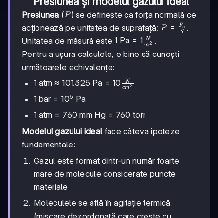
Presiunea și modelul gazului ideal
P
Presiunea
(
) se definește ca forța normală ce
P
P =
=
F
acționează pe unitatea de suprafață:
.
P
n
S
\frac{F_n}
1 \text{
1
Pa
=
1
N
Unitatea de măsură este
.
2
m
{S}
Pa} = 1
Pentru a ușura calculele, e bine să cunoști
\frac{N}
următoarele echivalențe:
{m^2}
1 \text{
1
atm
≈
101.325
Pa
=
10
N
2
c
m
atm}
5
1
1
bar
=
1
0
Pa
\approx
\text{
101.325
1
1
atm
=
760
mm Hg
=
760
torr
bar}
\text{
\text{
=
Modelul gazului ideal
face câteva ipoteze
Pa} =
atm}
10^5
10
=
fundamentale:
\text{
\frac{N}
760
Pa}
Gazul este format dintr-un număr foarte
{cm^2}
\text{
mm
mare de molecule considerate puncte
Hg}
materiale
=
760
Moleculele se află în agitație termică
\text{
(mișcare dezordonată care crește cu