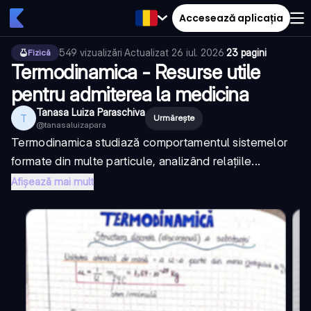
Accesează aplicația
549
vizualizări
·
Actualizat
26 iul. 2026
·
23 pagini
Fizică
Termodinamica - Resurse utile
pentru admiterea la medicina
Tanasa Luiza Paraschiva
T
Urmărește
@
tanasaluizapara
Termodinamica studiază comportamentul sistemelor
formate din multe particule, analizând relațiile...
Afișează mai mult