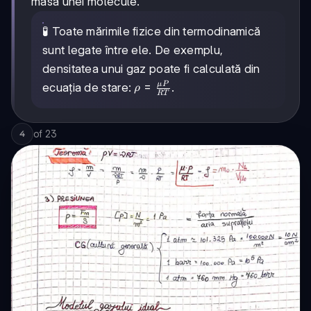
masa unei molecule.
{m^3} = 1
m_0
\frac{g}
\cdot
🧪 Toate mărimile fizice din termodinamică
{cm^3} = 1
n
\frac{Kg}
sunt legate între ele. De exemplu,
{L}
densitatea unui gaz poate fi calculată din
μ
P
\rho =
=
ecuația de stare:
.
ρ
RT
\frac{\mu
P}{RT}
of
23
4