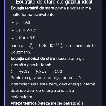
Ecuațiile de stare ale gazului ideal
Ecuația termică de stare
poate fi scrisă în mai
multe forme echivalente:
p =
=
p
nk
T
nkT
pV
=
p
V
N
k
T
=
pV
=
p
V
ν
RT
NkT
=
−
23
k =
=
=
1
,
38
⋅
1
0
R
J
unde
este constanta lui
k
\nu
N
K
A
\frac{R}
RT
Boltzmann.
{N_A} =
Ecuația calorică de stare
descrie energia
1,38
\cdot
internă a gazului ideal:
10^{-23}
U =
=
=
=
i
i
U
ν
RT
N
k
T
ν
C
T
V
2
2
\frac{J}
\frac{i}
Pentru un gaz ideal, energia potențială
{K}
{2} \nu
intermoleculară este zero, deci energia internă
RT =
\frac{i}
depinde doar de energia cinetică a
{2}
moleculelor.
NkT =
Viteza termică
(viteza medie pătratică) a
\nu