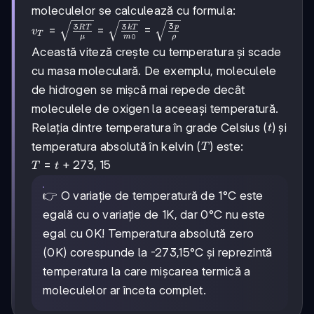
C_V T
moleculelor se calculează cu formula:
v_T =
3
3
3
p
=
=
=
RT
k
T
v
T
μ
m
ρ
\sqrt{\frac{3RT}
0
Această viteză crește cu temperatura și scade
{\mu}} =
\sqrt{\frac{3kT}
cu masa moleculară. De exemplu, moleculele
{m_0}} =
de hidrogen se mișcă mai repede decât
\sqrt{\frac{3p}
moleculele de oxigen la aceeași temperatură.
{\rho}}
t
Relația dintre temperatura în grade Celsius (
) și
t
T
temperatura absolută în kelvin (
) este:
T
T = t
=
+
273
,
15
T
t
+
273,15
👉 O variație de temperatură de 1°C este
egală cu o variație de 1K, dar 0°C nu este
egal cu 0K! Temperatura absolută zero
(0K) corespunde la -273,15°C și reprezintă
temperatura la care mișcarea termică a
moleculelor ar înceta complet.