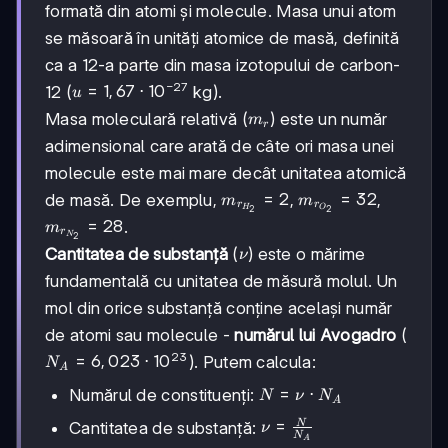
formată din atomi și molecule. Masa unui atom
se măsoară în unități atomice de masă, definită
ca a 12-a parte din masa izotopului de carbon-
−
27
u = 1,67
=
1
,
67
⋅
1
0
12 (
kg).
u
\cdot
m_r
Masa moleculară relativă (
) este un număr
m
r
10^{-27}
adimensional care arată de câte ori masa unei
molecule este mai mare decât unitatea atomică
m_{r_{H_2}}
=
2
m_{r_{O_2}}
=
32
de masă. De exemplu,
,
,
m
m
r
r
H
O
2
2
= 2
= 32
m_{r_{N_2}}
=
28
.
m
r
N
2
= 28
\nu
Cantitatea de substanță
(
) este o mărime
ν
fundamentală cu unitatea de măsură molul. Un
mol din orice substanță conține același număr
de atomi sau molecule -
numărul lui Avogadro
(
23
N_A =
=
6
,
023
⋅
1
0
). Putem calcula:
N
A
6,023
N =
=
⋅
Numărul de constituenți:
N
ν
N
\cdot
A
\nu
10^{23}
\nu =
=
N
Cantitatea de substanță:
ν
\cdot
N
A
\frac{N}