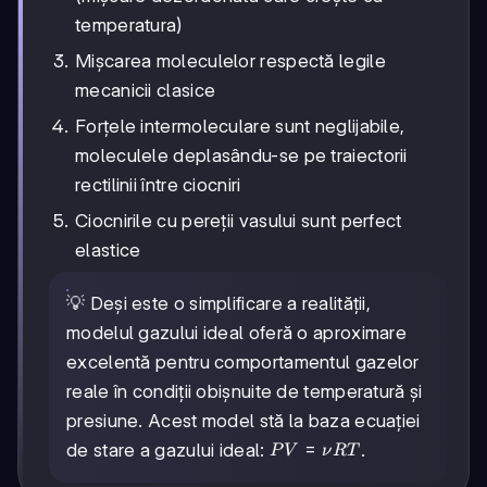
torr}
temperatura)
Mișcarea moleculelor respectă legile
mecanicii clasice
Forțele intermoleculare sunt neglijabile,
moleculele deplasându-se pe traiectorii
rectilinii între ciocniri
Ciocnirile cu pereții vasului sunt perfect
elastice
💡 Deși este o simplificare a realității,
modelul gazului ideal oferă o aproximare
excelentă pentru comportamentul gazelor
reale în condiții obișnuite de temperatură și
presiune. Acest model stă la baza ecuației
PV
=
de stare a gazului ideal:
.
P
V
ν
RT
=