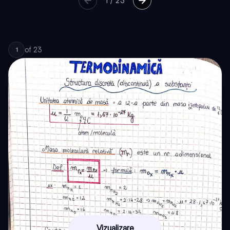
1
/
23
of
23
1
Vizualizare