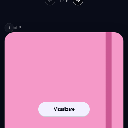
1
/
9
of
9
1
Vizualizare