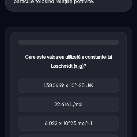
particule folosind relațiile potrivite.
Care este valoarea utilizată a constantei lui
Loschmidt (n_g)?
1.380649 x 10^-23 J/K
22.414 L/mol
6.022 x 10^23 mol^-1