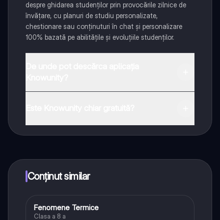
despre ghidarea studenților prin provocările zilnice de
învățare, cu planuri de studiu personalizate,
chestionare sau conținuturi în chat și personalizare
100% bazată pe abilitățile și evoluțiile studenților.
De unde pot descărca aplicația
Knowunity?
Aplicația este disponibilă în Google Play Store și Apple
App Store.
Este Knowunity chiar gratuită?
Da! Bucură-te de access la materiale de studiu,
conectează-te cu alți elevi, și primește ajutor instant -
toate acestea la un click distanță. În plus, câștigă
puncte ca să deblochezi mai multe funcționalități!
Conținut similar
Fenomene Termice
Fizică
Clasa a 8 a