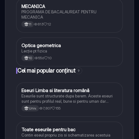
MECANICA
Fizică
PROGRAMA DE BACALAUREAT PENTRU
MECANICA
813
12
11
Optica geometrica
Fizică
Lecție pt fizica
556
10
10
Cel mai popular conținut
9
Eseuri Limba si literatura română
Limba și literatura română
Eseurile sunt structurate dupa barem. Aceste eseuri
sunt pentru profilul real, bune si pentru uman dar
lipsesc relatiile dintre personaje si caracrerizarile.
7,807
155
Univ.
Toate eseurile pentru bac
Limba și literatura română
Contin eseul propriu zis si schematizarea acestuia