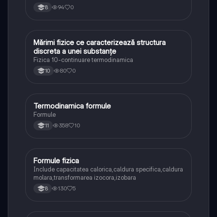
94
0
8
Mărimi fizice ce caracterizează structura
Fizică
discreta a unei substanțe
Fizica 10-continuare termodinamica
80
0
10
Termodinamica formule
Fizică
Formule
358
10
11
Formule fizica
Fizică
Include capacitatea calorica,caldura specifica,caldura
molara,transformarea izocora,izobara
130
5
8