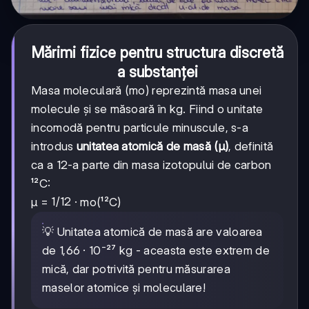
Mărimi fizice pentru structura discretă
a substanței
Masa moleculară (mo) reprezintă masa unei
molecule și se măsoară în kg. Fiind o unitate
incomodă pentru particule minuscule, s-a
introdus
unitatea atomică de masă (μ)
, definită
ca a 12-a parte din masa izotopului de carbon
¹²C:
1/12
1/12
μ =
· mo(¹²C)
💡 Unitatea atomică de masă are valoarea
de 1,66 · 10⁻²⁷ kg - aceasta este extrem de
mică, dar potrivită pentru măsurarea
maselor atomice și moleculare!