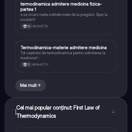
termodinamica admitere medicina fizica-
Fizică
partea 1
o sa incarc toate notitele mele de la pregatiri. Spor la
invatat🩷
202
5
10
Termodinamica-materie admitere medicina
Fizică
Tot capitolul de termodinamica pentru admiterea la
medicina!✨
546
11
11
Mai mult
Cel mai popular conținut: First Law of
4
Thermodynamics