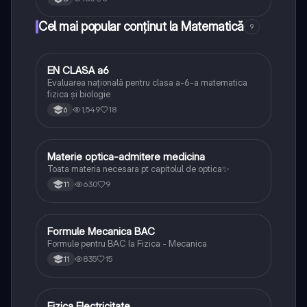
Cel mai popular conținut la Matematică
9
EN CLASA a6
Matematică
Evaluarea națională pentru clasa a-6-a matematica
fizica și biologie
1,549
18
6
Materie optica-admitere medicina
Fizică
Toata materia necesara pt capitolul de optica✨
630
9
11
Formule Mecanica BAC
Fizică
Formule pentru BAC la Fizica - Mecanica
835
15
11
Fizica Electricitate
Fizică