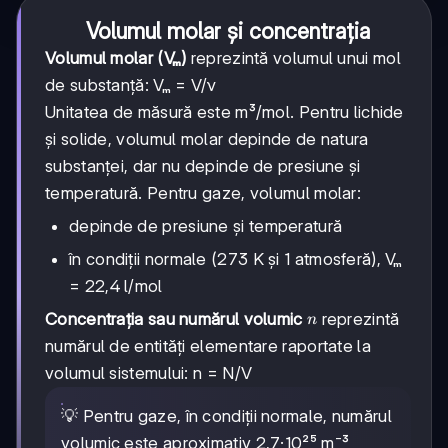
Volumul molar și concentrația
Volumul molar (Vₘ)
reprezintă volumul unui mol
de substanță: Vₘ = V/ν
Unitatea de măsură este m³/mol. Pentru lichide
și solide, volumul molar depinde de natura
substanței, dar nu depinde de presiune și
temperatură. Pentru gaze, volumul molar:
depinde de presiune și temperatură
în condiții normale (273 K și 1 atmosferă), Vₘ
= 22,4 l/mol
n
Concentrația sau numărul volumic
reprezintă
n
numărul de entități elementare raportate la
volumul sistemului: n = N/V
💡 Pentru gaze, în condiții normale, numărul
volumic este aproximativ 2,7·10²⁵ m⁻³