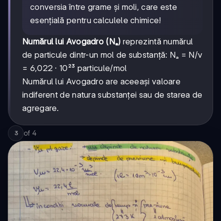
conversia între grame și moli, care este
esențială pentru calculele chimice!
Numărul lui Avogadro (Nₐ)
reprezintă numărul
de particule dintr-un mol de substanță: Nₐ = N/ν
= 6,022 · 10²³ particule/mol
Numărul lui Avogadro are aceeași valoare
indiferent de natura substanței sau de starea de
agregare.
of
4
3