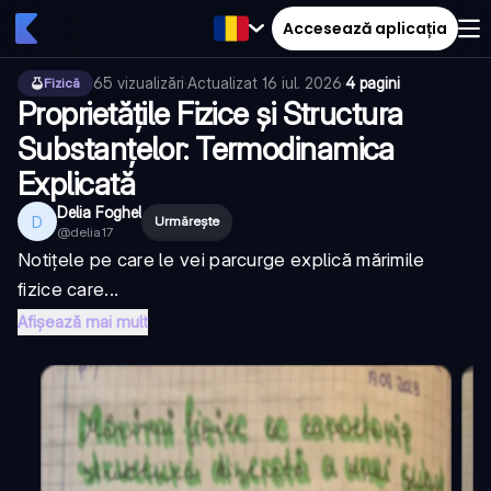
Accesează aplicația
65
vizualizări
·
Actualizat
16 iul. 2026
·
4 pagini
Fizică
Proprietățile Fizice și Structura
Substanțelor: Termodinamica
Explicată
Delia Foghel
D
Urmărește
@
delia17
Notițele pe care le vei parcurge explică mărimile
fizice care...
Afișează mai mult