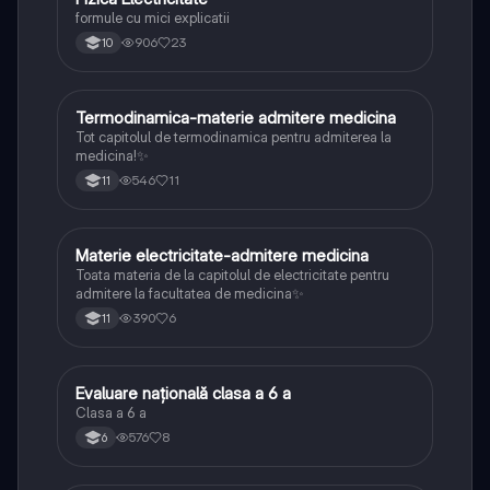
formule cu mici explicatii
906
23
10
Termodinamica-materie admitere medicina
Fizică
Tot capitolul de termodinamica pentru admiterea la
medicina!✨
546
11
11
Materie electricitate-admitere medicina
Fizică
Toata materia de la capitolul de electricitate pentru
admitere la facultatea de medicina✨
390
6
11
Evaluare națională clasa a 6 a
Matematică
Clasa a 6 a
576
8
6