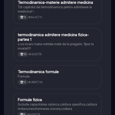
Termodinamica-materie admitere medicina
Fizică
Tot capitolul de termodinamica pentru admiterea la
medicina!✨
546
11
11
termodinamica admitere medicina fizica-
Fizică
partea 1
o sa incarc toate notitele mele de la pregatiri. Spor la
invatat🩷
202
5
10
Termodinamica formule
Fizică
Formule
358
10
11
Formule fizica
Fizică
Include capacitatea calorica,caldura specifica,caldura
molara,transformarea izocora,izobara
130
5
8