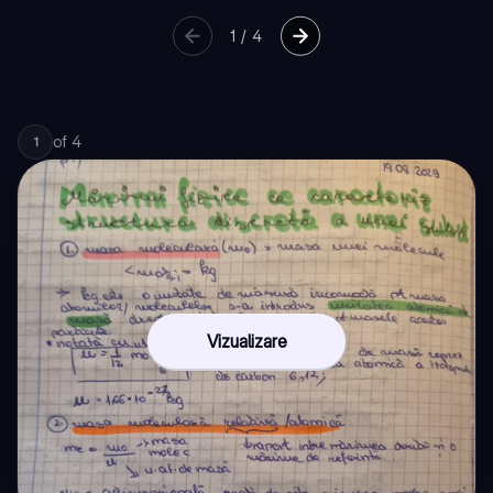
1
/
4
of
4
1
Vizualizare