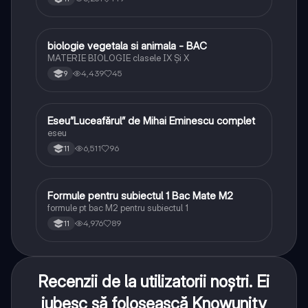
biologie vegetala si animala - BAC
Biologie
MATERIE BIOLOGIE clasele IX Şi X
4,439
45
9
Eseu”Luceafărul” de Mihai Eminescu complet
Limba și literatura română
eseu
6,511
96
11
Formule pentru subiectul 1 Bac Mate M2
Matematică
formule pt bac M2 pentru subiectul 1
4,976
89
11
Recenzii de la utilizatorii noștri. Ei
iubesc să folosească Knowunity