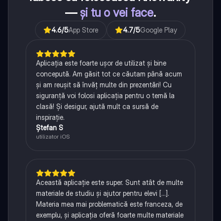
—
și tu o vei face
.
4.6
/5
App Store
4.7
/5
Google Play
Aplicația este foarte ușor de utilizat și bine
concepută. Am găsit tot ce căutam până acum
și am reușit să învăț multe din prezentări! Cu
siguranță voi folosi aplicația pentru o temă la
clasă! Și desigur, ajută mult ca sursă de
inspirație.
Ștefan S
utilizator iOS
Această aplicație este super. Sunt atât de multe
materiale de studiu și ajutor pentru elevi [...].
Materia mea mai problematică este franceza, de
exemplu, și aplicația oferă foarte multe materiale