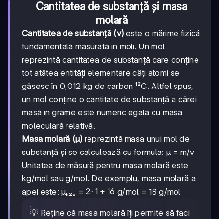
Cantitatea de substanță și masa
molară
Cantitatea de substanță (ν)
este o mărime fizică
fundamentală măsurată în moli. Un mol
reprezintă cantitatea de substanță care conține
tot atâtea entități elementare câți atomi se
găsesc în 0,012 kg de carbon ¹²C. Altfel spus,
un mol conține o cantitate de substanță a cărei
masă în grame este numeric egală cu masa
moleculară relativă.
Masa molară (μ)
reprezintă masa unui mol de
substanță și se calculează cu formula: μ = m/ν
Unitatea de măsură pentru masa molară este
kg/mol sau g/mol. De exemplu, masa molară a
2·1
2
⋅
1
+
16
apei este: μₕ₂ₒ =
g/mol = 18 g/mol
+
16
💡 Reține că masa molară îți permite să faci