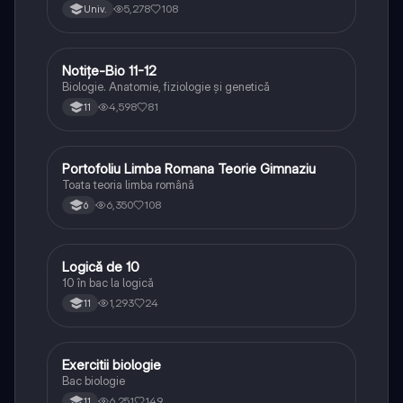
5,278
108
Univ.
Notițe-Bio 11-12
Biologie
Biologie. Anatomie, fiziologie și genetică
4,598
81
11
Portofoliu Limba Romana Teorie Gimnaziu
Limba și literatura română
Toata teoria limba română
6,350
108
6
Logică de 10
Logică
10 în bac la logică
1,293
24
11
Exercitii biologie
Biologie
Bac biologie
6,251
149
11