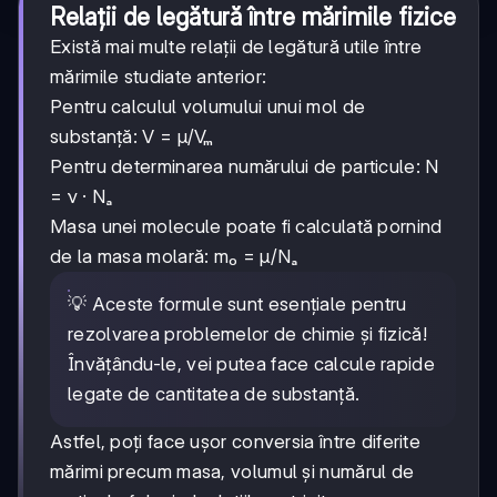
Relații de legătură între mărimile fizice
Există mai multe relații de legătură utile între
mărimile studiate anterior:
Pentru calculul volumului unui mol de
substanță: V = μ/Vₘ
Pentru determinarea numărului de particule: N
= ν · Nₐ
Masa unei molecule poate fi calculată pornind
de la masa molară: m₀ = μ/Nₐ
💡 Aceste formule sunt esențiale pentru
rezolvarea problemelor de chimie și fizică!
Învățându-le, vei putea face calcule rapide
legate de cantitatea de substanță.
Astfel, poți face ușor conversia între diferite
mărimi precum masa, volumul și numărul de