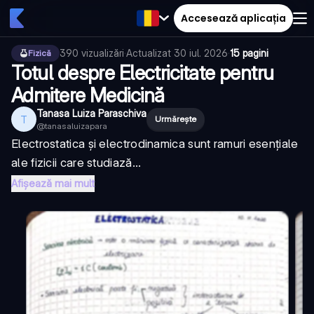
Accesează aplicația
390
vizualizări
·
Actualizat
30 iul. 2026
·
15 pagini
Fizică
Totul despre Electricitate pentru
Admitere Medicină
Tanasa Luiza Paraschiva
T
Urmărește
@
tanasaluizapara
Electrostatica și electrodinamica sunt ramuri esențiale
ale fizicii care studiază...
Afișează mai mult