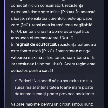
conectat niciun consumator), rezistența
exterioară tinde spre infinit (R→∞). În această
situație, intensitatea curentului este aproape
zero (I≈0), tensiunea internă este neglijabilă
(u≈0), iar tensiunea la borne este egală cu
Ub=E
=
tensiunea electromotoare
.
U
b
E
În
regimul de scurtcircuit
, rezistența exterioară
este foarte mică (R→0). Intensitatea atinge
valoarea maximă I=E/r, tensiunea internă u=E,
iar tensiunea la borne Ub≈0. Acest regim este
periculos pentru sursă!
⚡ Pericol! Niciodată să nu scurtcircuitezi o
sursă reală! Intensitatea foarte mare poate
deteriora sursa și poate provoca accidente.
Valorile maxime pentru un circuit simplu sunt: