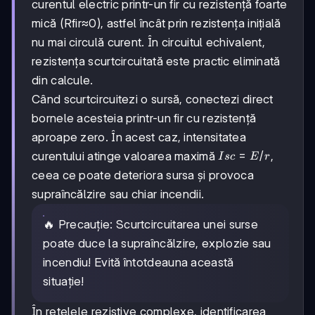
curentul electric printr-un fir cu rezistență foarte
mică (Rfir≈0), astfel încât prin rezistența inițială
nu mai circulă curent. În circuitul echivalent,
rezistența scurtcircuitată este practic eliminată
din calcule.
Când scurtcircuitezi o sursă, conectezi direct
bornele acesteia printr-un fir cu rezistență
aproape zero. În acest caz, intensitatea
Isc=E/r
=
/
curentului atinge valoarea maximă
,
I
sc
E
r
ceea ce poate deteriora sursa și provoca
supraîncălzire sau chiar incendii.
🔥 Precauție: Scurtcircuitarea unei surse
poate duce la supraîncălzire, explozie sau
incendiu! Evită întotdeauna această
situație!
În rețelele rezistive complexe, identificarea