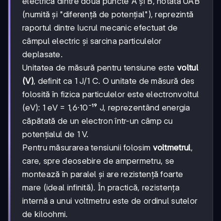
electrică dintre două puncte A și B, notată UAB
(numită și "diferență de potențial"), reprezintă
raportul dintre lucrul mecanic efectuat de
câmpul electric și sarcina particulelor
deplasate.
Unitatea de măsură pentru tensiune este
voltul
(V)
, definit ca 1 J/1 C. O unitate de măsură des
folosită în fizica particulelor este electronvoltul
(eV): 1 eV = 1,6·10⁻¹⁹ J, reprezentând energia
căpătată de un electron într-un câmp cu
potențialul de 1 V.
Pentru măsurarea tensiunii folosim
voltmetrul
,
care, spre deosebire de ampermetru, se
montează în paralel și are rezistență foarte
mare (ideal infinită). În practică, rezistența
internă a unui voltmetru este de ordinul sutelor
de kiloohmi.