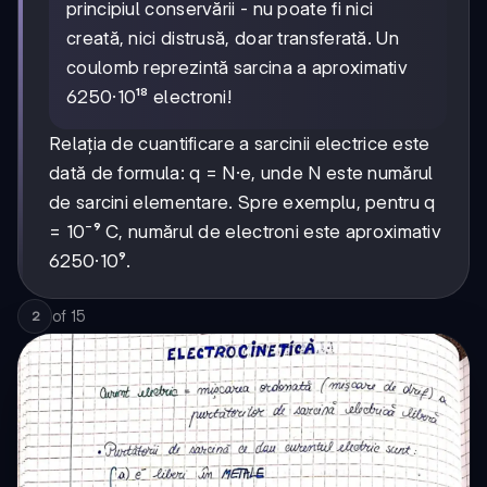
principiul conservării - nu poate fi nici
creată, nici distrusă, doar transferată. Un
coulomb reprezintă sarcina a aproximativ
6250·10¹⁸ electroni!
Relația de cuantificare a sarcinii electrice este
dată de formula: q = N·e, unde N este numărul
de sarcini elementare. Spre exemplu, pentru q
= 10⁻⁹ C, numărul de electroni este aproximativ
6250·10⁹.
of
15
2