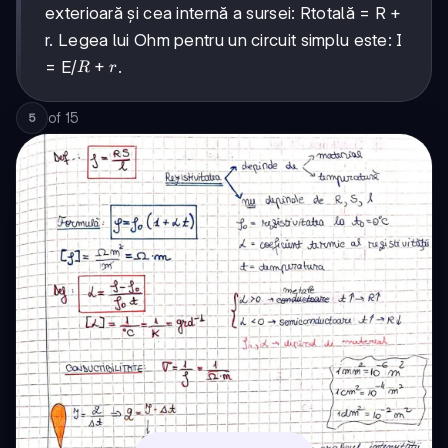
exterioară și cea internă a sursei: Rtotală = R +
r. Legea lui Ohm pentru un circuit simplu este: I
R+r
+
= E/
.
R
r
of
15
5