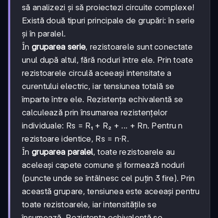
să analizezi și să proiectezi circuite complexe!
Există două tipuri principale de grupări: în serie
și în paralel.
În
gruparea serie
, rezistoarele sunt conectate
unul după altul, fără noduri între ele. Prin toate
rezistoarele circulă aceeași intensitate a
curentului electric, iar tensiunea totală se
împarte între ele. Rezistența echivalentă se
calculează prin însumarea rezistențelor
individuale: Rs = R₁ + R₂ + ... + Rn. Pentru n
rezistoare identice, Rs = n·R.
În
gruparea paralel
, toate rezistoarele au
aceleași capete comune și formează noduri
(puncte unde se întâlnesc cel puțin 3 fire). Prin
această grupare, tensiunea este aceeași pentru
toate rezistoarele, iar intensitățile se
însumează. Rezistența echivalentă se