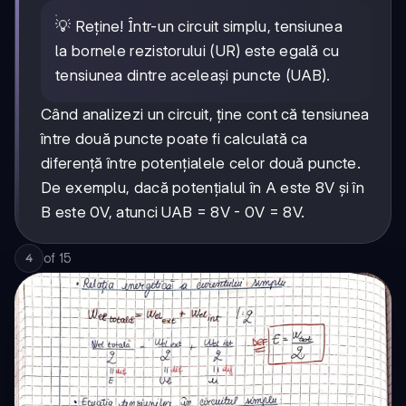
💡 Reține! Într-un circuit simplu, tensiunea
la bornele rezistorului (UR) este egală cu
tensiunea dintre aceleași puncte (UAB).
Când analizezi un circuit, ține cont că tensiunea
între două puncte poate fi calculată ca
diferență între potențialele celor două puncte.
De exemplu, dacă potențialul în A este 8V și în
B este 0V, atunci UAB = 8V - 0V = 8V.
of
15
4