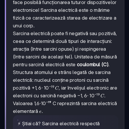
face posibilă funcționarea tuturor dispozitivelor
electronice! Sarcina electrică este o mărime
fizică ce caracterizează starea de electrizare a
unui corp.
Sarcina electrică poate fi negativă sau pozitivă,
ceea ce determină două tipuri de interacțiuni:
atracția (între sarcini opuse) și respingerea
(între sarcini de același fel). Unitatea de măsură
pentru sarcină electrică este
coulombul (C)
.
Structura atomului e strâns legată de sarcina
electrică: nucleul conține protoni cu sarcină
−
19
+1,6·10⁻¹⁹
+
1
,
6
⋅
1
0
pozitivă
, iar învelișul electronic are
C
C
−
19
-1,6·10⁻¹⁹
−
1
,
6
⋅
1
0
electroni cu sarcină negativă
.
C
C
Valoarea 1,6·10⁻¹⁹ C reprezintă sarcina electrică
e
elementară
.
e
⚡ Știai că? Sarcina electrică respectă