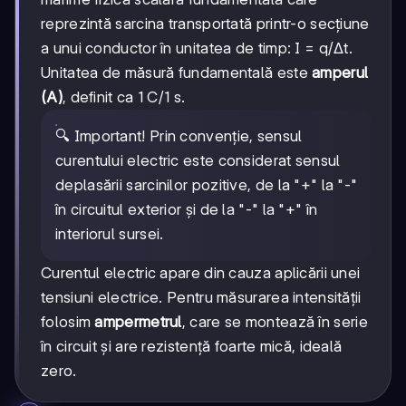
reprezintă sarcina transportată printr-o secțiune
a unui conductor în unitatea de timp: I = q/Δt.
Unitatea de măsură fundamentală este
amperul
(A)
, definit ca 1 C/1 s.
🔍 Important! Prin convenție, sensul
curentului electric este considerat sensul
deplasării sarcinilor pozitive, de la "+" la "-"
în circuitul exterior și de la "-" la "+" în
interiorul sursei.
Curentul electric apare din cauza aplicării unei
tensiuni electrice. Pentru măsurarea intensității
folosim
ampermetrul
, care se montează în serie
în circuit și are rezistență foarte mică, ideală
zero.