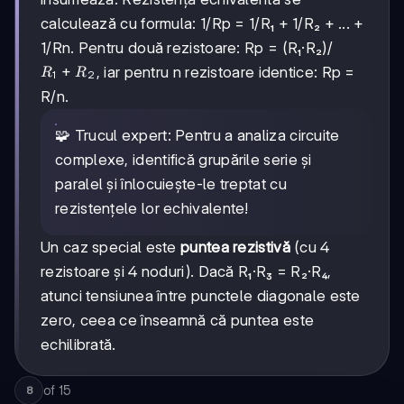
calculează cu formula: 1/Rp = 1/R₁ + 1/R₂ + ... +
1/Rn. Pentru două rezistoare: Rp = (R₁·R₂)/
R₁+R₂
+
, iar pentru n rezistoare identice: Rp =
R
R
1
2
R/n.
🧩 Trucul expert: Pentru a analiza circuite
complexe, identifică grupările serie și
paralel și înlocuiește-le treptat cu
rezistențele lor echivalente!
Un caz special este
puntea rezistivă
(cu 4
rezistoare și 4 noduri). Dacă R₁·R₃ = R₂·R₄,
atunci tensiunea între punctele diagonale este
zero, ceea ce înseamnă că puntea este
echilibrată.
of
15
8