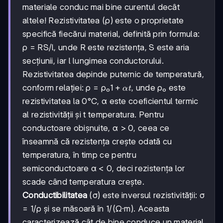
materiale conduc mai bine curentul decât
altele! Rezistivitatea (ρ) este o proprietate
specifică fiecărui material, definită prin formula:
ρ = RS/l, unde R este rezistența, S este aria
secțiunii, iar l lungimea conductorului.
Rezistivitatea depinde puternic de temperatură,
1
1
+
conform relației: ρ = ρ₀
, unde ρ₀ este
α
t
+
rezistivitatea la 0°C, α este coeficientul termic
αt
al rezistivității și t temperatura. Pentru
conductoare obișnuite, α > 0, ceea ce
înseamnă că rezistența crește odată cu
temperatura, în timp ce pentru
semiconductoare α < 0, deci rezistența lor
scade când temperatura crește.
Conductibilitatea
(σ) este inversul rezistivității: σ
= 1/ρ și se măsoară în 1/(Ω·m). Aceasta
caracterizează cât de bine conduce un material