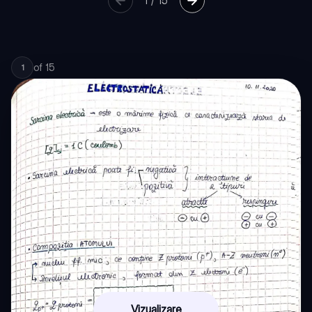
1
/
15
of
15
1
Vizualizare