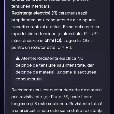
tensiunea interioară.
Rezistența electrică (R)
caracterizează
proprietatea unui conductor de a se opune
trecerii curentului electric. Ea se definește ca
raportul dintre tensiune și intensitate: R = U/I,
măsurându-se în
ohmi (Ω)
. Legea lui Ohm
pentru un rezistor este: U = R·I.
⚠️ Atenție! Rezistența electrică NU
depinde de tensiune sau intensitate, dar
depinde de material, lungime și secțiunea
conductorului.
Rezistența unui conductor depinde de material
prin rezistivitate (ρ): R = ρ·l/S, unde l este
lungimea și S este secțiunea. Rezistența totală
a unui circuit simplu este suma dintre rezistența