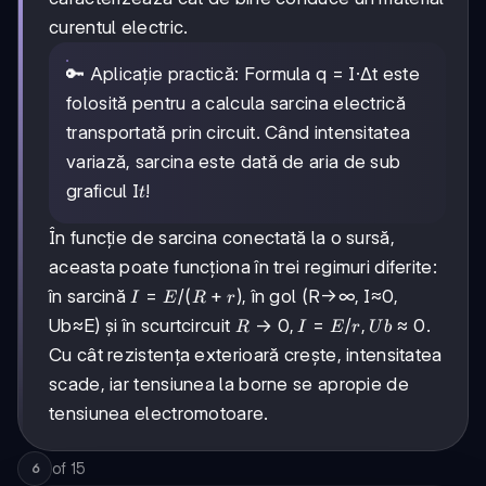
curentul electric.
🔑 Aplicație practică: Formula q = I·Δt este
folosită pentru a calcula sarcina electrică
transportată prin circuit. Când intensitatea
variază, sarcina este dată de aria de sub
t
graficul I
!
t
În funcție de sarcina conectată la o sursă,
aceasta poate funcționa în trei regimuri diferite:
I =
=
/
(
+
)
în sarcină
, în gol (R→∞, I≈0,
I
E
R
r
E/(R+r)
R→0,
→
0
,
=
/
,
≈
0
Ub≈E) și în scurtcircuit
.
R
I
E
r
U
b
I=E/r,
Cu cât rezistența exterioară crește, intensitatea
Ub≈0
scade, iar tensiunea la borne se apropie de
tensiunea electromotoare.
of
15
6