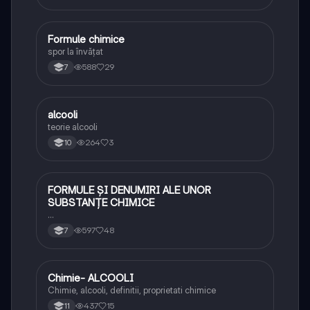
Formule chimice
Chimie
spor la învățat
588
29
7
alcooli
Chimie
teorie alcooli
264
3
10
FORMULE ȘI DENUMIRI ALE UNOR
Chimie
SUBSTANȚE CHIMICE
…
597
48
7
Chimie- ALCOOLI
Chimie
Chimie, alcooli, definitii, proprietati chimice
437
15
11