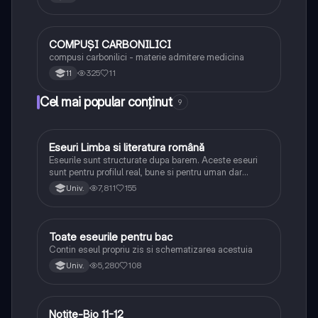
COMPUȘI CARBONILICI
Chimie
compusi carbonilici - materie admitere medicina
325
11
11
Cel mai popular conținut
9
Eseuri Limba si literatura română
Limba și literatura română
Eseurile sunt structurate dupa barem. Aceste eseuri
sunt pentru profilul real, bune si pentru uman dar
lipsesc relatiile dintre personaje si caracrerizarile.
7,811
155
Univ.
Toate eseurile pentru bac
Limba și literatura română
Contin eseul propriu zis si schematizarea acestuia
5,280
108
Univ.
Notițe-Bio 11-12
Biologie