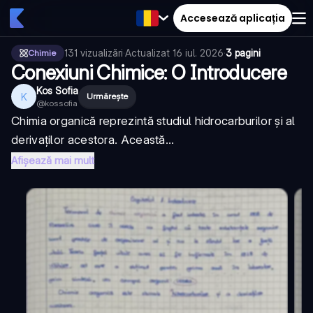
Accesează aplicația
131
vizualizări
·
Actualizat
16 iul. 2026
·
3 pagini
Chimie
Conexiuni Chimice: O Introducere
Kos Sofia
K
Urmărește
@
kossofia
Chimia organică reprezintă studiul hidrocarburilor și al
derivaților acestora. Această...
Afișează mai mult