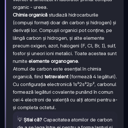
organic - ureea.
Chimia organică
studiază hidrocarburile
(compuși formați doar din carbon și hidrogen) și
derivații lor. Compușii organici pot conține, pe
lângă carbon și hidrogen, și alte elemente
precum oxigen, azot, halogeni (F, Cl, Br, I), sulf,
fosfor și uneori ioni metalici. Toate acestea sunt
numite
elemente organogene
.
Atomul de carbon este esențial în chimia
organică, fiind
tetravalent
(formează 4 legături).
Cu configurația electronică 1s²2s²2p², carbonul
formează legături covalente punând în comun
cei 4 electroni de valență cu alți atomi pentru a-
și completa octetul.
💡
Știai că?
Capacitatea atomilor de carbon
de a se lega între ei pentru a forma lanțuri și