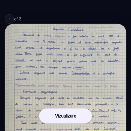
of
3
1
Vizualizare