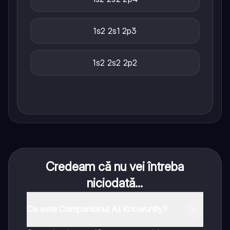
1s2 2s1 2p3
1s2 2s2 2p2
Credeam că nu vei întreba
niciodată...
Ce este Companionul AI Knowunity?