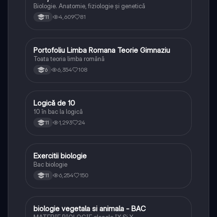
Biologie. Anatomie, fiziologie și genetică
4,609
81
11
Portofoliu Limba Romana Teorie Gimnaziu
Limba și literatura română
Toata teoria limba română
6,354
108
6
Logică de 10
Logică
10 în bac la logică
1,293
24
11
E
Exercitii biologie
Biologie
Bac biologie
6,254
150
11
B
biologie vegetala si animala - BAC
Biologie
MATERIE BIOLOGIE clasele IX Şi X