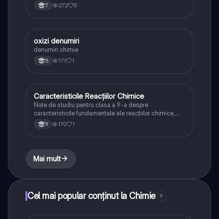
272
5
7
oxizi denumiri
Chimie
denumiri chimie
171
1
8
Caracteristicile Reacțiilor Chimice
Chimie
Note de studiu pentru clasa a 9-a despre
caracteristicile fundamentale ale reacțiilor chimice,
incluzând transformările de substanțe, conservarea
170
1
9
masei, schimburile energetice și reversibilitatea
Mai mult
Cel mai popular conținut la Chimie
9