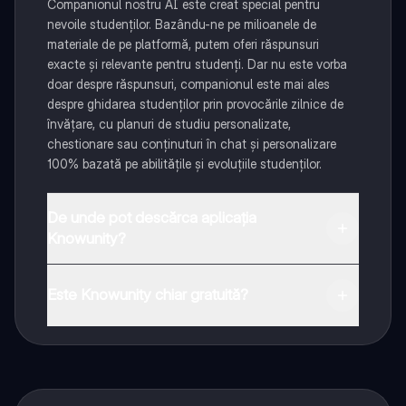
Companionul nostru AI este creat special pentru
nevoile studenților. Bazându-ne pe milioanele de
materiale de pe platformă, putem oferi răspunsuri
exacte și relevante pentru studenți. Dar nu este vorba
doar despre răspunsuri, companionul este mai ales
despre ghidarea studenților prin provocările zilnice de
învățare, cu planuri de studiu personalizate,
chestionare sau conținuturi în chat și personalizare
100% bazată pe abilitățile și evoluțiile studenților.
De unde pot descărca aplicația
Knowunity?
Aplicația este disponibilă în Google Play Store și Apple
App Store.
Este Knowunity chiar gratuită?
Da! Bucură-te de access la materiale de studiu,
conectează-te cu alți elevi, și primește ajutor instant -
toate acestea la un click distanță. În plus, câștigă
puncte ca să deblochezi mai multe funcționalități!