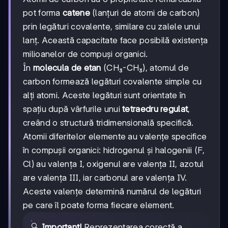
pot forma
catene
(lanțuri de atomi de carbon)
prin legături covalente, similare cu zalele unui
lanț. Această capacitate face posibilă existența
milioanelor de compuși organici.
În
molecula de etan
(CH₃-CH₃), atomul de
carbon formează legături covalente simple cu
alți atomi. Aceste legături sunt orientate în
spațiu după vârfurile unui
tetraedru regulat
,
creând o structură tridimensională specifică.
Atomii diferitelor elemente au valențe specifice
în compușii organici: hidrogenul și halogeniii (F,
Cl) au valența I, oxigenul are valența II, azotul
are valența III, iar carbonul are valența IV.
Aceste valențe determină numărul de legături
pe care îl poate forma fiecare element.
🔍
Important!
Reprezentarea corectă a