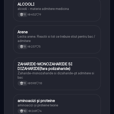
ALCOOLI
Chimie
alcooli - materie admitere medicina
452
9
11
Arene
Chimie
Lectia arene. Reactii si tot ce trebuie stiut pentru bac /
admitere
237
5
11
ZAHARIDE-MONOZAHARIDE SI
Chimie
DIZAHARIDE(fara polizaharide)
Zaharide-monozaharide si dizaharide-pt admitere si
bac
598
18
11
aminoacizi și proteine
Chimie
aminoacizi și proteine teorie
268
4
10