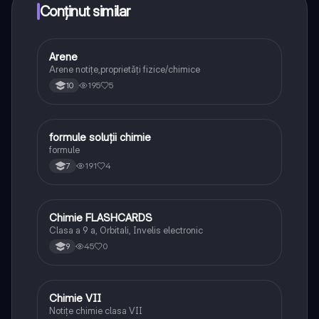
Conținut similar
Arene
Chimie
Arene notițe,proprietăți fizice/chimice
195
5
10
formule soluții chimie
Chimie
formule
191
4
7
Chimie FLASHCARDS
Chimie
Clasa a 9 a, Orbitali, Invelis electronic
45
0
9
Chimie VII
Chimie
Notițe chimie clasa VII