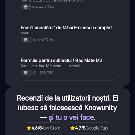
4,443
45
9
Eseu”Luceafărul” de Mihai Eminescu complet
Limba și literatura română
eseu
6,512
96
11
Formule pentru subiectul 1 Bac Mate M2
Matematică
formule pt bac M2 pentru subiectul 1
4,978
89
11
Recenzii de la utilizatorii noștri. Ei
iubesc să folosească Knowunity
—
și tu o vei face
.
4.6
/5
App Store
4.7
/5
Google Play